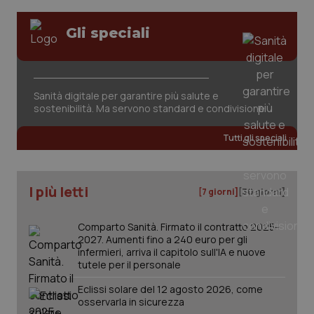
Gli speciali
Sanità digitale per garantire più salute e
sostenibilità. Ma servono standard e condivisione
tracking-sites-ironfish-
www.quotidianosanita.it
4
tracking-enable
settim
2 gior
Tutti gli speciali
I più letti
tracking-sites-ironfish-
www.quotidianosanita.it
4
[7 giorni]
[30 giorni]
session-id
settim
2 gior
Comparto Sanità. Firmato il contratto 2025-
2027. Aumenti fino a 240 euro per gli
infermieri, arriva il capitolo sull'IA e nuove
tutele per il personale
_ga
1 anno
Google LLC
mes
.quotidianosanita.it
Eclissi solare del 12 agosto 2026, come
osservarla in sicurezza