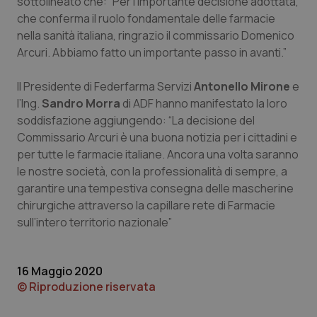
sottolineato che: “Per l’importante decisione adottata,
che conferma il ruolo fondamentale delle farmacie
Piemonte
HIV
nella sanità italiana, ringrazio il commissario Domenico
Arcuri. Abbiamo fatto un importante passo in avanti.”
Provincia Autonoma di Bolzano
Infezioni & Febbre
Il Presidente di Federfarma Servizi
Antonello Mirone
e
Provincia Autonoma di Trento
Ipertensione & Scompenso
l’Ing.
Sandro Morra
di ADF hanno manifestato la loro
soddisfazione aggiungendo: “La decisione del
Puglia
Malattie rare
Commissario Arcuri è una buona notizia per i cittadini e
per tutte le farmacie italiane. Ancora una volta saranno
le nostre società, con la professionalità di sempre, a
Sardegna
Malattia di Crohn & Rettocolite Ulcerosa
garantire una tempestiva consegna delle mascherine
chirurgiche attraverso la capillare rete di Farmacie
Sicilia
Neuroscienze & patologie neurodegenerative
sull’intero territorio nazionale”
Toscana
Obesità
16 Maggio 2020
Umbria
Oftalmologia
© Riproduzione riservata