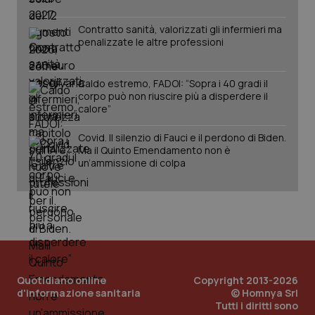
Contratto sanità, valorizzati gli infermieri ma
penalizzate le altre professioni
Caldo estremo, FADOI: “Sopra i 40 gradi il
corpo può non riuscire più a disperdere il
calore”
Covid. Il silenzio di Fauci e il perdono di Biden.
Ma il Quinto Emendamento non è
un’ammissione di colpa
Quotidiano online
Copyright 2013-2026
d'informazione sanitaria
© Homnya Srl
Tutti i diritti sono
PHPSESSID
Sessio
PHP.net