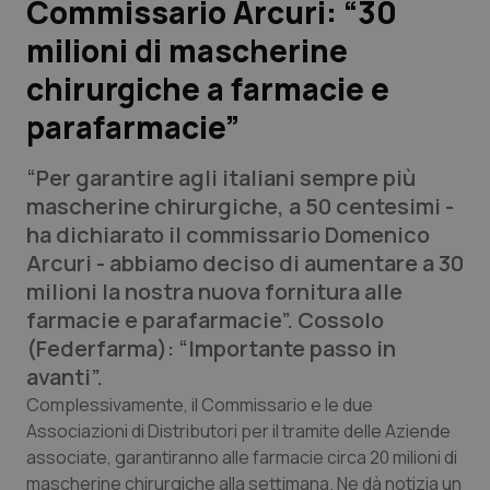
Commissario Arcuri: “30
milioni di mascherine
Scienza e Farmaci
chirurgiche a farmacie e
Studi e Analisi
parafarmacie”
Lettere al direttore
“Per garantire agli italiani sempre più
mascherine chirurgiche, a 50 centesimi -
Edizioni Regionali
ha dichiarato il commissario Domenico
Arcuri - abbiamo deciso di aumentare a 30
QS Pro
milioni la nostra nuova fornitura alle
farmacie e parafarmacie”. Cossolo
Professionisti Sanitari.AI
(Federfarma): “Importante passo in
avanti”.
Abruzzo
QS Pro Gold
Complessivamente, il Commissario e le due
Associazioni di Distributori per il tramite delle Aziende
QS Club
Newsletter
Basilicata
Artrite & artrosi
associate, garantiranno alle farmacie circa 20 milioni di
mascherine chirurgiche alla settimana. Ne dà notizia un