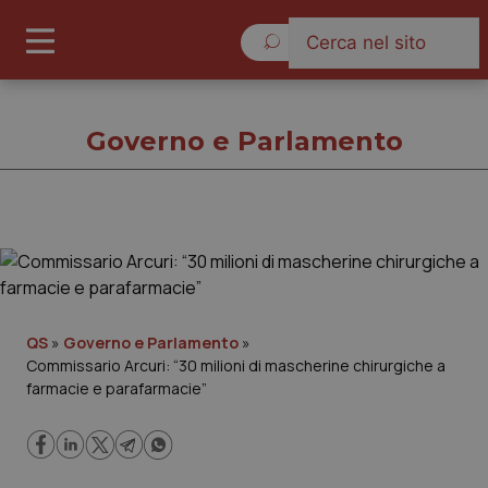
Giovedì 6 Agosto 2026
Governo e Parlamento
Governo e Parlamento
Cronache
QS
»
Governo e Parlamento
»
Commissario Arcuri: “30 milioni di mascherine chirurgiche a
Governo e Parlamento
farmacie e parafarmacie”
Regioni e Asl
Lavoro e Professioni