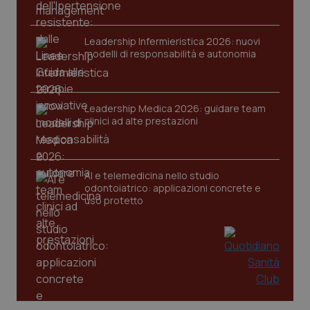
VISITOR_PRIVACY_METADATA
5 mesi
YouTube
settim
.youtube.com
Leadership Infermieristica 2026: nuovi
modelli di responsabilità e autonomia
Leadership Medica 2026: guidare team
clinici ad alte prestazioni
AI e telemedicina nello studio
odontoiatrico: applicazioni concrete e
uso protetto
CookieScriptConsent
5 mesi
CookieScript
settim
www.quotidianosanita.it