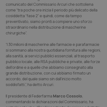
Calabria
Asma & BPCO
comunicato del Commissario Arcuri che sottoliena
come “tra poche ore inizia il periodo più delicato della
cosiddetta “fase 2” e quindi, come da tempo
Campania
Car-T
preventivato, siamo pronti a compiere uno sforzo
straordinario nella distribuzione di mascherine
Emilia-Romagna
Colesterolo & coronaropatie
chirurgiche”.
Friuli Venezia Giulia
Dermatite Atopica
“I 30 milioni di mascherine alle farmacie e parafarmacie
si sommano alla nostra quotidiana fornitura alle regioni,
Lazio
Diabete & glucometri
alla sanità, ai servizi pubblici essenziali, al trasporto
pubblico locale, alle RSA pubbliche e private, alle forze
Liguria
Disturbi dell’umore
dell’ordine e a quelle che abbiamo consegnato alla
grande distribuzione, con cui abbiamo firmato un
Lombardia
Dolore
accordo, del quale siamo sin dall’inizio molto
soddisfatti.”, ha detto Arcuri.
Marche
Donna & Salute
Il presidente di Federfarma
Marco Cossolo
,
commentando le dichiarazioni del Commissario, ha
Molise
Epatiti