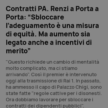
Contratti PA. Renzi a Porta a
Scienza e Farmaci
Porta: “Sbloccare
l’adeguamento è una misura
Studi e Analisi
di equità. Ma aumento sia
Lettere al direttore
legato anche a incentivi di
Edizioni Regionali
merito”
QS Pro
"Questo richiede un cambio di mentalità
molto complicato, ma ci stiamo
Professionisti Sanitari.AI
arrivando". Così il premier è intervenuto
oggi alla trasmissione di Rai 1. In passato,
ha ammesso il capo di Palazzo Chigi, sono
Abruzzo
QS Pro Gold
state fatte "regole cattive per i disonesti.
QS Club
Newsletter
Ora dobbiamo lavorare per sbloccare i
Basilicata
Artrite & artrosi
contratti dei dipendenti pubblici".