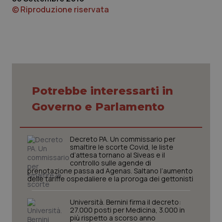
© Riproduzione riservata
Piemonte
HIV
Provincia Autonoma di Bolzano
Infezioni & Febbre
Provincia Autonoma di Trento
Ipertensione & Scompenso
Potrebbe interessarti in
Puglia
Malattie rare
Governo e Parlamento
Sardegna
Malattia di Crohn & Rettocolite Ulcerosa
Decreto PA. Un commissario per
Sicilia
Neuroscienze & patologie neurodegenerative
smaltire le scorte Covid, le liste
d’attesa tornano al Siveas e il
controllo sulle agende di
Toscana
Obesità
prenotazione passa ad Agenas. Saltano l’aumento
delle tariffe ospedaliere e la proroga dei gettonisti
Umbria
Oftalmologia
Università. Bernini firma il decreto:
27.000 posti per Medicina, 3.000 in
più rispetto a scorso anno