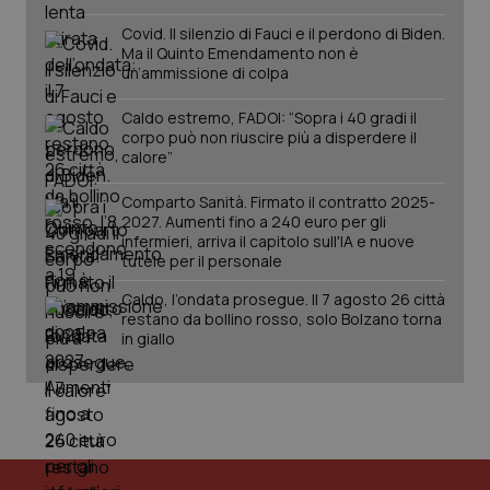
Covid. Il silenzio di Fauci e il perdono di Biden.
Ma il Quinto Emendamento non è
un’ammissione di colpa
tracking-sites-ironfish-
www.quotidianosanita.it
4
session-id
settim
Caldo estremo, FADOI: “Sopra i 40 gradi il
2 gior
corpo può non riuscire più a disperdere il
calore”
Comparto Sanità. Firmato il contratto 2025-
_ga
1 anno
Google LLC
2027. Aumenti fino a 240 euro per gli
mes
.quotidianosanita.it
infermieri, arriva il capitolo sull'IA e nuove
tutele per il personale
Caldo, l’ondata prosegue. Il 7 agosto 26 città
restano da bollino rosso, solo Bolzano torna
in giallo