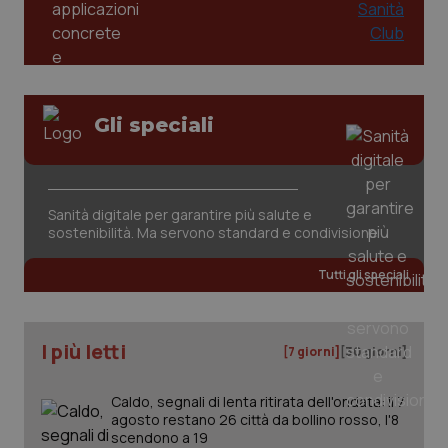
Gli speciali
CookieScriptConsent
5 mesi
CookieScript
settim
www.quotidianosanita.it
Sanità digitale per garantire più salute e
sostenibilità. Ma servono standard e condivisione
Tutti gli speciali
I più letti
[7 giorni]
[30 giorni]
Caldo, segnali di lenta ritirata dell'ondata: il 7
agosto restano 26 città da bollino rosso, l'8
tracking-sites-ironfish-
www.quotidianosanita.it
4
tracking-enable
settim
scendono a 19
2 gior