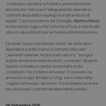
Calabria
Asma & BPCO
"Dobbiamo cambiare la Pubblica amministrazione,
lavorare per sbloccare l'adeguamento salariale e i
contratti del pubblico impiego è un'altra misura di
Campania
Car-T
equità". Così il presidente del Consiglio,
Matteo Renzi
,
è intervenuto oggi su Rai 1 a
Porta a Porta
, in merito allo
Emilia-Romagna
Colesterolo & coronaropatie
sblocco dei contratti per la Pubblica Amministrazione.
Friuli Venezia Giulia
Dermatite Atopica
Il premier ha poi sottolineato come "da sette anni i
dipendenti pubblici hanno il contratto bloccato".
Lazio
Diabete & glucometri
L'aumento salariale, ha precisato ancora, "bisogna
legarlo anche a incentivi di merito, come per i dirigenti.
Liguria
Disturbi dell’umore
Questo richiede un cambio di mentalità molto
complicato, ma ci stiamo arrivando". In passato, ha
Lombardia
Dolore
ammesso il capo di Palazzo Chigi, sono state fatte
"regole cattive per i disonesti. Ora dobbiamo lavorare
per sbloccare i contratti dei dipendenti pubblici".
Marche
Donna & Salute
Molise
Epatiti
06 Settembre 2016