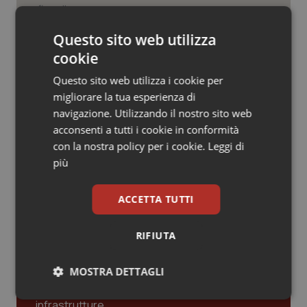
Valle D’Aosta
Oncodermatologia
Veneto
Oncoematologia
Questo sito web utilizza
Pnrr Salute. Missione 6 verso il
traguardo, in chiusura la
cookie
rendicontazione degli obiettivi per la
X e ultima rata
Oncologia & Nutrizione
Questo sito web utilizza i cookie per
migliorare la tua esperienza di
Caldo. Ministero: oltre 1.700 chiamate
Psoriasi & pelle
navigazione. Utilizzando il nostro sito web
al numero 1500 dal 22 giugno.
Proseguono monitoraggi e campagna
acconsenti a tutti i cookie in conformità
informativa
Quotidiano Cardiologia
con la nostra policy per i cookie.
Leggi di
più
Quotidiano Chirurgia
ACCETTA TUTTI
Quotidiano Oncologia
Ultime analisi e review da QS Pro
Gold
RIFIUTA
Quotidiano Pediatria
Cloud sanitario: infrastrutture,
MOSTRA DETTAGLI
compliance, GDPR e Risk management
Rene & patologie urogenitali
Necessari
Statistici
Marketing