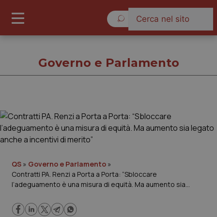
Sabato 8 Agosto 2026
Governo e Parlamento
Governo e Parlamento
Cronache
Governo e Parlamento
QS
»
Governo e Parlamento
»
Contratti PA. Renzi a Porta a Porta: “Sbloccare
l’adeguamento è una misura di equità. Ma aumento sia
Regioni e Asl
legato anche a incentivi di merito”
Lavoro e Professioni