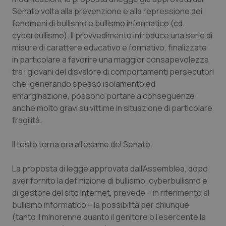
Calabria
Asma & BPCO
Senato volta alla prevenzione e alla repressione dei
fenomeni di bullismo e bullismo informatico (cd.
Campania
Car-T
cyberbullismo). Il provvedimento introduce una serie di
misure di carattere educativo e formativo, finalizzate
in particolare a favorire una maggior consapevolezza
Emilia-Romagna
Colesterolo & coronaropatie
tra i giovani del disvalore di comportamenti persecutori
che, generando spesso isolamento ed
Friuli Venezia Giulia
Dermatite Atopica
emarginazione, possono portare a conseguenze
anche molto gravi su vittime in situazione di particolare
Lazio
Diabete & glucometri
fragilità.
Liguria
Disturbi dell’umore
Il testo torna ora all'esame del Senato.
Lombardia
Dolore
La proposta di legge approvata dall'Assemblea, dopo
aver fornito la definizione di bullismo, cyberbullismo e
Marche
Donna & Salute
di gestore del sito Internet, prevede – in riferimento al
bullismo informatico – la possibilità per chiunque
(tanto il minorenne quanto il genitore o l'esercente la
Molise
Epatiti