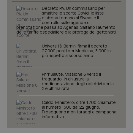
Decreto PA. Un commissario per
smaltire le scorte Covid, le liste
d’attesa tornano al Siveas e il
_ga
1 anno
Google LLC
controllo sulle agende di
mes
.quotidianosanita.it
prenotazione passa ad Agenas. Saltano l’aumento
delle tariffe ospedaliere e la proroga dei gettonisti
Università. Bernini firma il decreto:
27.000 posti per Medicina, 3.000 in
più rispetto a scorso anno
Pnrr Salute. Missione 6 verso il
traguardo, in chiusura la
rendicontazione degli obiettivi per la
X e ultima rata
Caldo. Ministero: oltre 1.700 chiamate
al numero 1500 dal 22 giugno.
Proseguono monitoraggi e campagna
informativa