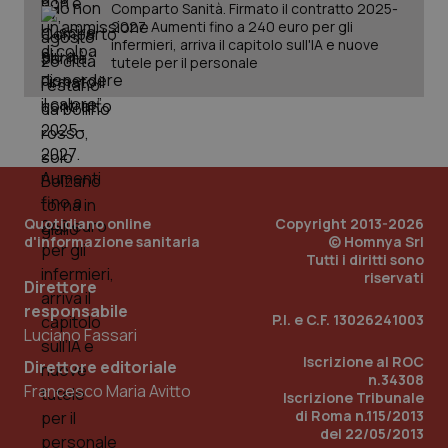
Comparto Sanità. Firmato il contratto 2025-
__Secure-
.youtube.com
5 mesi 4
Que
ROLLOUT_TOKEN
settimane
imp
2027. Aumenti fino a 240 euro per gli
You
infermieri, arriva il capitolo sull'IA e nuove
ges
tutele per il personale
del
e d
per
del
ute
tracking-sites-
www.quotidianosanita.it
4
Que
ironfish-tracking-
settimane
imp
named-enable
2 giorni
dal
per 
sis
sol
Quotidiano online
Copyright 2013-2026
ute
d'informazione sanitaria
© Homnya Srl
ide
Tutti i diritti sono
Wel
riservati
Direttore
responsabile
P.I. e C.F. 13026241003
Luciano Fassari
Iscrizione al ROC
Direttore editoriale
n.34308
Francesco Maria Avitto
Iscrizione Tribunale
di Roma n.115/2013
del 22/05/2013