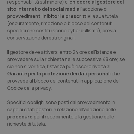
responsabilità sul minore) di
chiedere al gestore del
sito Internet o del social media
l'adozione di
Piemonte
HIV
provvedimenti inibitori e prescrittivi
a sua tutela
(oscuramento, rimozione o blocco dei contenuti
Provincia Autonoma di Bolzano
Infezioni & Febbre
specifici che costituiscono cyberbullismo), previa
conservazione dei dati originali.
Provincia Autonoma di Trento
Ipertensione & Scompenso
Il gestore deve attivarsi entro 24 ore dall'istanza e
Puglia
Malattie rare
provvedere sulla richiesta nelle successive 48 ore; se
ciò non si verifica, l'istanza può essere rivolta al
Sardegna
Malattia di Crohn & Rettocolite Ulcerosa
Garante per la protezione dei dati personali
che
provvede al blocco dei contenuti in applicazione del
Codice della privacy.
Sicilia
Neuroscienze & patologie neurodegenerative
Specifici obblighi sono posti dal provvedimento in
Toscana
Obesità
capo ai citati gestori in relazione all'adozione delle
procedure
per il recepimento e la gestione delle
Umbria
Oftalmologia
richieste di tutela.