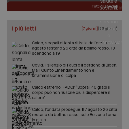
web
uti
Tutti gli speciali
nuo
ver
dell
You
I più letti
[7 giorni]
[30 giorni]
__Secure-YNID
.youtube.com
5 mesi 4
Que
settimane
imp
You
ten
Caldo, segnali di lenta ritirata dell'ondata: il 7
pre
agosto restano 26 città da bollino rosso, l'8
del
scendono a 19
vid
inco
può
Covid. Il silenzio di Fauci e il perdono di Biden.
det
Ma il Quinto Emendamento non è
vis
web
un’ammissione di colpa
uti
nuo
ver
Caldo estremo, FADOI: “Sopra i 40 gradi il
dell
corpo può non riuscire più a disperdere il
You
calore”
YSC
Sessione
Que
Google LLC
imp
.youtube.com
Caldo, l’ondata prosegue. Il 7 agosto 26 città
You
restano da bollino rosso, solo Bolzano torna
ten
vis
in giallo
vid