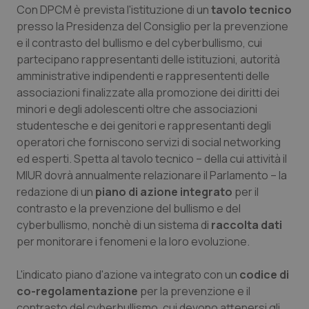
Valle D’Aosta
Oncodermatologia
Con DPCM è prevista l'istituzione di un
tavolo tecnico
presso la Presidenza del Consiglio per la prevenzione
Veneto
Oncoematologia
e il contrasto del bullismo e del cyberbullismo, cui
partecipano rappresentanti delle istituzioni, autorità
Oncologia & Nutrizione
amministrative indipendenti e rappresententi delle
associazioni finalizzate alla promozione dei diritti dei
minori e degli adolescenti oltre che associazioni
Psoriasi & pelle
studentesche e dei genitori e rappresentanti degli
operatori che forniscono servizi di social networking
Quotidiano Cardiologia
ed esperti. Spetta al tavolo tecnico – della cui attività il
MIUR dovrà annualmente relazionare il Parlamento – la
Quotidiano Chirurgia
redazione di un
piano di azione integrato
per il
contrasto e la prevenzione del bullismo e del
Quotidiano Oncologia
cyberbullismo, nonchè di un sistema di
raccolta dati
per monitorare i fenomeni e la loro evoluzione.
Quotidiano Pediatria
L'indicato piano d'azione va integrato con un
codice di
Rene & patologie urogenitali
co-regolamentazione
per la prevenzione e il
contrasto del cyberbullismo, cui devono attenersi gli