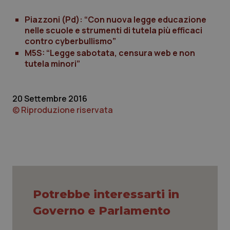
Piazzoni (Pd): “Con nuova legge educazione
CookieScriptConsent
5 mesi
CookieScript
settim
www.quotidianosanita.it
nelle scuole e strumenti di tutela più efficaci
contro cyberbullismo”
M5S: “Legge sabotata, censura web e non
tutela minori”
20 Settembre 2016
© Riproduzione riservata
tracking-sites-ironfish-
www.quotidianosanita.it
4
tracking-enable
settim
2 gior
Potrebbe interessarti in
Governo e Parlamento
tracking-sites-ironfish-
www.quotidianosanita.it
4
session-id
settim
2 gior