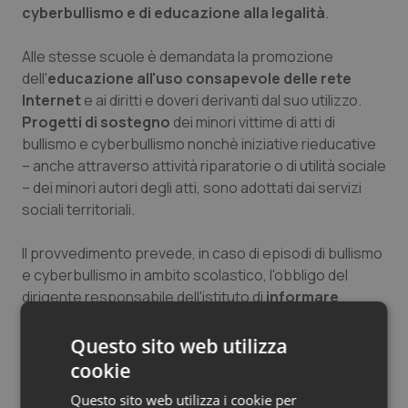
cyberbullismo e di educazione alla legalità
.
Alle stesse scuole è demandata la promozione
dell'
educazione all'uso consapevole delle rete
Internet
e ai diritti e doveri derivanti dal suo utilizzo.
Progetti di sostegno
dei minori vittime di atti di
bullismo e cyberbullismo nonchè iniziative rieducative
– anche attraverso attività riparatorie o di utilità sociale
– dei minori autori degli atti, sono adottati dai servizi
sociali territoriali.
Il provvedimento prevede, in caso di episodi di bullismo
e cyberbullismo in ambito scolastico, l'obbligo del
dirigente responsabile dell'istituto di
informare
tempestivamente i genitori
(o i tutori) dei minori
coinvolti. Sentite le famiglie e valutata la gravità degli
Questo sito web utilizza
episodi, il dirigente convoca i minori coinvolti, il
cookie
referente scolastico e i rappresentanti di classe, per
Questo sito web utilizza i cookie per
poi procedere all'
adozione delle misure necessarie
.