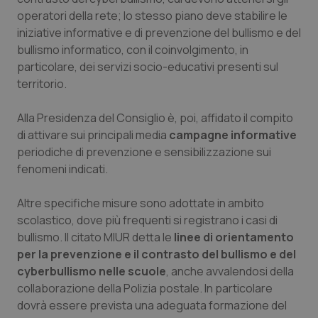
operatori della rete; lo stesso piano deve stabilire le
Salute orale & impianti
iniziative informative e di prevenzione del bullismo e del
bullismo informatico, con il coinvolgimento, in
Sangue & coagulazione
particolare, dei servizi socio-educativi presenti sul
territorio.
Tiroide
Alla Presidenza del Consiglio è, poi, affidato il compito
Tumore al seno
di attivare sui principali media
campagne informative
periodiche di prevenzione e sensibilizzazione sui
Tumore ovarico
fenomeni indicati.
Tumori del Polmone & Testa Collo
Altre specifiche misure sono adottate in ambito
scolastico, dove più frequenti si registrano i casi di
bullismo. Il citato MIUR detta le
Tumori gastrointestinali
linee di orientamento
per la prevenzione e il contrasto del bullismo e del
cyberbullismo nelle scuole
, anche avvalendosi della
Ulcera & Reflusso
collaborazione della Polizia postale. In particolare
dovrà essere prevista una adeguata formazione del
Vaccini