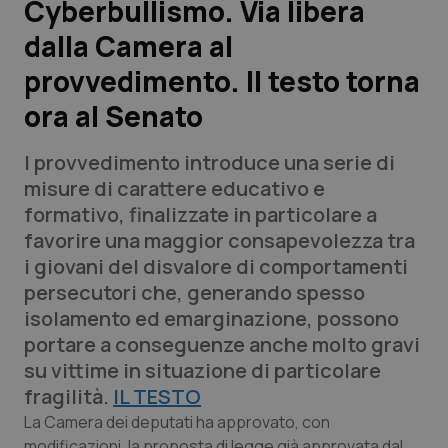
Cyberbullismo. Via libera
dalla Camera al
Scienza e Farmaci
provvedimento. Il testo torna
Studi e Analisi
ora al Senato
Lettere al direttore
l provvedimento introduce una serie di
misure di carattere educativo e
Edizioni Regionali
formativo, finalizzate in particolare a
favorire una maggior consapevolezza tra
QS Pro
i giovani del disvalore di comportamenti
persecutori che, generando spesso
Professionisti Sanitari.AI
isolamento ed emarginazione, possono
portare a conseguenze anche molto gravi
Abruzzo
QS Pro Gold
su vittime in situazione di particolare
fragilità.
IL TESTO
QS Club
Newsletter
Basilicata
Artrite & artrosi
La Camera dei deputati ha approvato, con
modificazioni, la proposta di legge già approvata dal