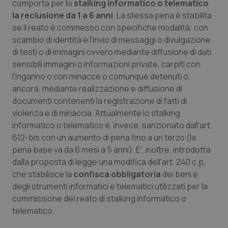
comporta per lo
stalking informatico o telematico
Necessari
Statistici
Marketing
la reclusione da 1 a 6 anni
. La stessa pena è stabilita
I cookie necessari contribuiscono a rendere fruibile il
se il reato è commesso con specifiche modalità: con
sito web abilitandone funzionalità di base quali la
navigazione sulle pagine e l'accesso alle aree
scambio di identità e l'invio di messaggi o divulgazione
protette del sito. Il sito web non è in grado di
di testi o di immagini ovvero mediante diffusione di dati
funzionare correttamente senza questi cookie.
sensibili immagini o informazioni private, carpiti con
Nome
Fornitore
/
Dominio
Scaden
l'inganno o con minacce o comunque detenuti o,
VISITOR_PRIVACY_METADATA
5 mesi
YouTube
ancora, mediante realizzazione e diffusione di
settim
.youtube.com
documenti contenenti la registrazione di fatti di
violenza e di minaccia. Attualmente lo stalking
informatico o telematico è, invece, sanzionato dall'art.
612-bis con un aumento di pena fino a un terzo (la
pena base va da 6 mesi a 5 anni). E', inoltre, introdotta
dalla proposta di legge una modifica dell'art. 240 c.p.
che stabilisce la
confisca obbligatoria
dei beni e
degli strumenti informatici e telematici utilizzati per la
commissione del reato di stalking informatico o
telematico.