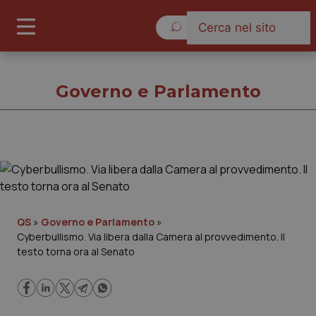
Domenica 9 Agosto 2026
Governo e Parlamento
Governo e Parlamento
Cronache
QS
»
Governo e Parlamento
»
Cyberbullismo. Via libera dalla Camera al provvedimento. Il
Governo e Parlamento
testo torna ora al Senato
Regioni e Asl
Lavoro e Professioni