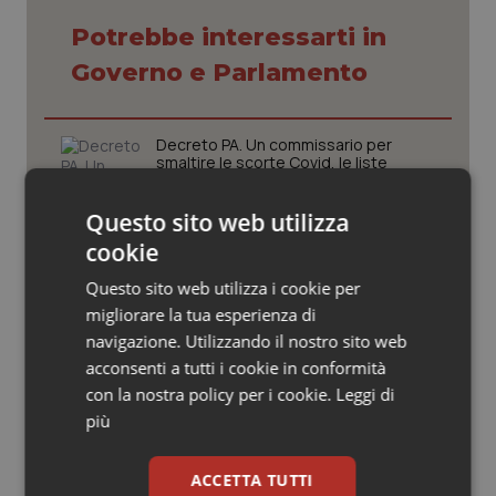
Valle D’Aosta
Oncodermatologia
Potrebbe interessarti in
Veneto
Oncoematologia
Governo e Parlamento
Oncologia & Nutrizione
Decreto PA. Un commissario per
smaltire le scorte Covid, le liste
Psoriasi & pelle
d’attesa tornano al Siveas e il
controllo sulle agende di
prenotazione passa ad Agenas. Saltano l’aumento
Questo sito web utilizza
Quotidiano Cardiologia
delle tariffe ospedaliere e la proroga dei gettonisti
cookie
Università. Bernini firma il decreto:
Questo sito web utilizza i cookie per
Quotidiano Chirurgia
27.000 posti per Medicina, 3.000 in
migliorare la tua esperienza di
più rispetto a scorso anno
navigazione. Utilizzando il nostro sito web
Quotidiano Oncologia
acconsenti a tutti i cookie in conformità
Pnrr Salute. Missione 6 verso il
con la nostra policy per i cookie.
Leggi di
Quotidiano Pediatria
traguardo, in chiusura la
più
rendicontazione degli obiettivi per la
X e ultima rata
Rene & patologie urogenitali
ACCETTA TUTTI
Caldo. Ministero: oltre 1.700 chiamate