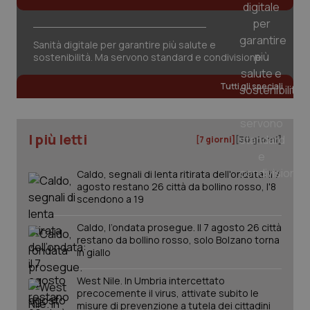
Sanità digitale per garantire più salute e
sostenibilità. Ma servono standard e condivisione
tracking-sites-ironfish-
www.quotidianosanita.it
4
Tutti gli speciali
tracking-enable
settim
2 gior
I più letti
[7 giorni]
[30 giorni]
tracking-sites-ironfish-
www.quotidianosanita.it
4
session-id
settim
Caldo, segnali di lenta ritirata dell'ondata: il 7
2 gior
agosto restano 26 città da bollino rosso, l'8
scendono a 19
Caldo, l’ondata prosegue. Il 7 agosto 26 città
_ga
1 anno
Google LLC
restano da bollino rosso, solo Bolzano torna
mes
.quotidianosanita.it
in giallo
West Nile. In Umbria intercettato
precocemente il virus, attivate subito le
misure di prevenzione a tutela dei cittadini