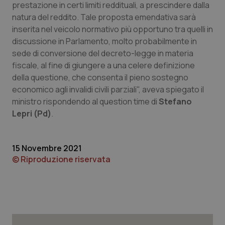
prestazione in certi limiti reddituali, a prescindere dalla
natura del reddito. Tale proposta emendativa sarà
Piemonte
HIV
inserita nel veicolo normativo più opportuno tra quelli in
discussione in Parlamento, molto probabilmente in
Provincia Autonoma di Bolzano
Infezioni & Febbre
sede di conversione del decreto-legge in materia
fiscale, al fine di giungere a una celere definizione
Provincia Autonoma di Trento
Ipertensione & Scompenso
della questione, che consenta il pieno sostegno
economico agli invalidi civili parziali", aveva spiegato il
Puglia
Malattie rare
ministro rispondendo al question time di
Stefano
Lepri (Pd)
.
Sardegna
Malattia di Crohn & Rettocolite Ulcerosa
Sicilia
Neuroscienze & patologie neurodegenerative
15 Novembre 2021
© Riproduzione riservata
Toscana
Obesità
Umbria
Oftalmologia