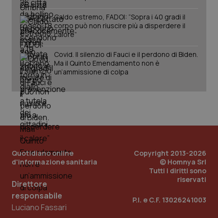
Caldo estremo, FADOI: “Sopra i 40 gradi il
corpo può non riuscire più a disperdere il
calore”
Covid. Il silenzio di Fauci e il perdono di Biden.
Ma il Quinto Emendamento non è
un’ammissione di colpa
Quotidiano online
Copyright 2013-2026
d'informazione sanitaria
© Homnya Srl
Tutti i diritti sono
riservati
Direttore
PHPSESSID
Sessio
responsabile
PHP.net
P.I. e C.F. 13026241003
www.quotidianosanita.it
Luciano Fassari