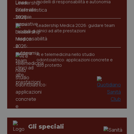
settim
.youtube.com
modelli di responsabilità e autonomia
Leadership Medica 2026: guidare team
clinici ad alte prestazioni
AI e telemedicina nello studio
odontoiatrico: applicazioni concrete e
uso protetto
CookieScriptConsent
5 mesi
CookieScript
settim
www.quotidianosanita.it
Gli speciali