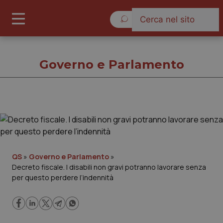
Lunedì 10 Agosto 2026
Governo e Parlamento
Governo e Parlamento
Cronache
QS
»
Governo e Parlamento
»
Decreto fiscale. I disabili non gravi potranno lavorare senza
Governo e Parlamento
per questo perdere l’indennità
Regioni e Asl
Lavoro e Professioni