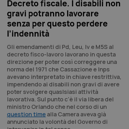
Decreto fiscale. I disabili non
gravi potranno lavorare
Scienza e Farmaci
senza per questo perdere
Studi e Analisi
l’indennità
Lettere al direttore
Gli emendamenti di Pd, Leu, Iv e M5S al
decreto fisco-lavoro lavorano in questa
Edizioni Regionali
direzione per poter così correggere una
norma del 1971 che Cassazione e Inps
QS Pro
avevano interpretato in chiave restrittiva,
impendendo ai disabili non gravi di avere
Professionisti Sanitari.AI
poter svolgere quaslsiasi attività
lavorativa. Sul punto c'è il via libera del
Abruzzo
QS Pro Gold
ministro Orlando che nel corso di un
question time
alla Camera aveva già
QS Club
Newsletter
Basilicata
Artrite & artrosi
annunciato la volontà del Governo di