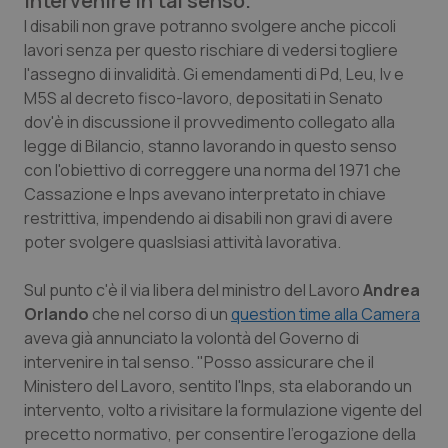
intervenire in tal senso.
Calabria
Asma & BPCO
I disabili non grave potranno svolgere anche piccoli
lavori senza per questo rischiare di vedersi togliere
Campania
Car-T
l'assegno di invalidità. Gi emendamenti di Pd, Leu, Iv e
M5S al decreto fisco-lavoro, depositati in Senato
Emilia-Romagna
Colesterolo & coronaropatie
dov'è in discussione il provvedimento collegato alla
legge di Bilancio, stanno lavorando in questo senso
con l'obiettivo di correggere una norma del 1971 che
Friuli Venezia Giulia
Dermatite Atopica
Cassazione e Inps avevano interpretato in chiave
restrittiva, impendendo ai disabili non gravi di avere
Lazio
Diabete & glucometri
poter svolgere quaslsiasi attività lavorativa.
Liguria
Disturbi dell’umore
Sul punto c'è il via libera del ministro del Lavoro
Andrea
Orlando
che nel corso di un
question time alla Camera
Lombardia
Dolore
aveva già annunciato la volontà del Governo di
intervenire in tal senso. "Posso assicurare che il
Marche
Donna & Salute
Ministero del Lavoro, sentito l'Inps, sta elaborando un
intervento, volto a rivisitare la formulazione vigente del
Molise
Epatiti
precetto normativo, per consentire l'erogazione della