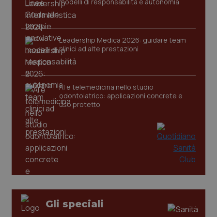
modelli di responsabilità e autonomia
Leadership Medica 2026: guidare team
CookieScriptConsent
5 mesi
CookieScript
clinici ad alte prestazioni
settim
www.quotidianosanita.it
AI e telemedicina nello studio
odontoiatrico: applicazioni concrete e
uso protetto
tracking-sites-ironfish-
www.quotidianosanita.it
4
tracking-enable
settim
2 gior
Gli speciali