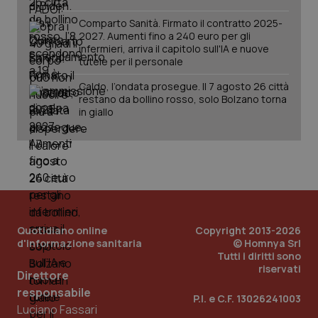
Comparto Sanità. Firmato il contratto 2025-
2027. Aumenti fino a 240 euro per gli
infermieri, arriva il capitolo sull'IA e nuove
tutele per il personale
Caldo, l’ondata prosegue. Il 7 agosto 26 città
restano da bollino rosso, solo Bolzano torna
in giallo
PHPSESSID
Sessio
PHP.net
www.quotidianosanita.it
Quotidiano online
Copyright 2013-2026
d'informazione sanitaria
© Homnya Srl
Tutti i diritti sono
riservati
Direttore
responsabile
P.I. e C.F. 13026241003
Luciano Fassari