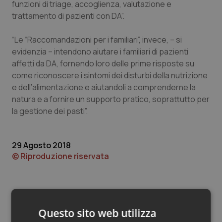
Valle D’Aosta
Oncodermatologia
funzioni di triage, accoglienza, valutazione e
trattamento di pazienti con DA”.
Veneto
Oncoematologia
“Le “Raccomandazioni per i familiari”, invece, – si
evidenzia – intendono aiutare i familiari di pazienti
Oncologia & Nutrizione
affetti da DA, fornendo loro delle prime risposte su
come riconoscere i sintomi dei disturbi della nutrizione
Psoriasi & pelle
e dell’alimentazione e aiutandoli a comprenderne la
natura e a fornire un supporto pratico, soprattutto per
Quotidiano Cardiologia
la gestione dei pasti”.
Quotidiano Chirurgia
29 Agosto 2018
Quotidiano Oncologia
© Riproduzione riservata
Quotidiano Pediatria
Rene & patologie urogenitali
Questo sito web utilizza