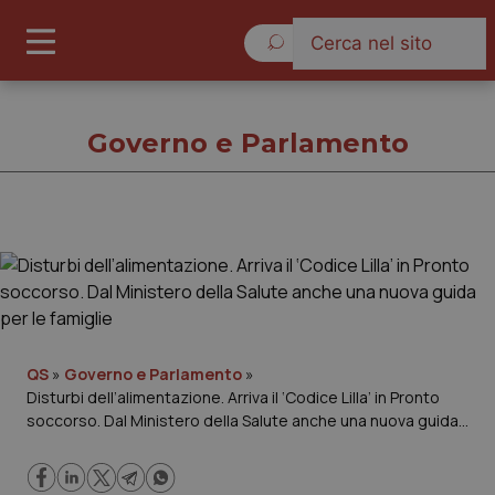
Sabato 8 Agosto 2026
Governo e Parlamento
Governo e Parlamento
Cronache
Governo e Parlamento
QS
»
Governo e Parlamento
»
Disturbi dell’alimentazione. Arriva il ‘Codice Lilla’ in Pronto
soccorso. Dal Ministero della Salute anche una nuova guida
Regioni e Asl
per le famiglie
Lavoro e Professioni