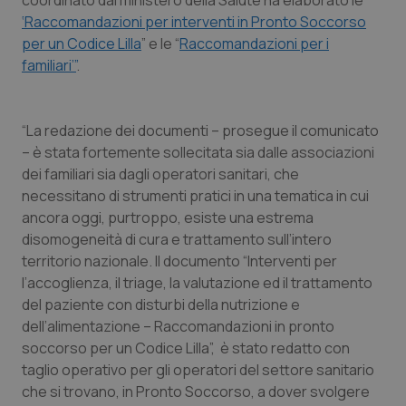
coordinato dal ministero della Salute ha elaborato le
‘Raccomandazioni per interventi in Pronto Soccorso
Piemonte
HIV
per un Codice Lilla
” e le “
Raccomandazioni per i
familiari’”
.
Provincia Autonoma di Bolzano
Infezioni & Febbre
Provincia Autonoma di Trento
Ipertensione & Scompenso
“La redazione dei documenti – prosegue il comunicato
– è stata fortemente sollecitata sia dalle associazioni
Puglia
Malattie rare
dei familiari sia dagli operatori sanitari, che
necessitano di strumenti pratici in una tematica in cui
ancora oggi, purtroppo, esiste una estrema
Sardegna
Malattia di Crohn & Rettocolite Ulcerosa
disomogeneità di cura e trattamento sull’intero
territorio nazionale. Il documento “Interventi per
Sicilia
Neuroscienze & patologie neurodegenerative
l’accoglienza, il triage, la valutazione ed il trattamento
del paziente con disturbi della nutrizione e
Toscana
Obesità
dell’alimentazione – Raccomandazioni in pronto
soccorso per un Codice Lilla”, è stato redatto con
Umbria
Oftalmologia
taglio operativo per gli operatori del settore sanitario
che si trovano, in Pronto Soccorso, a dover svolgere