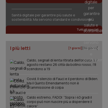
tracking-sites-ironfish-
www.quotidianosanita.it
4
session-id
settim
2 gior
Sanità digitale per garantire più salute e
sostenibilità. Ma servono standard e condivisione
_ga
Tutti gli speciali
1 anno
Google LLC
mes
.quotidianosanita.it
I più letti
[7 giorni]
[30 giorni]
Caldo, segnali di lenta ritirata dell'ondata: il 7
agosto restano 26 città da bollino rosso, l'8
scendono a 19
Covid. Il silenzio di Fauci e il perdono di Biden.
Ma il Quinto Emendamento non è
un’ammissione di colpa
Caldo estremo, FADOI: “Sopra i 40 gradi il
corpo può non riuscire più a disperdere il
calore”