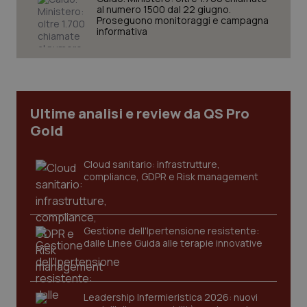
al numero 1500 dal 22 giugno.
Proseguono monitoraggi e campagna
informativa
Necessari
Statistici
Marketing
I cookie necessari contribuiscono a rendere fruibile il
sito web abilitandone funzionalità di base quali la
navigazione sulle pagine e l'accesso alle aree
protette del sito. Il sito web non è in grado di
funzionare correttamente senza questi cookie.
Ultime analisi e review da QS Pro
Gold
Nome
Fornitore
/
Dominio
Scaden
VISITOR_PRIVACY_METADATA
5 mesi
YouTube
settim
.youtube.com
Cloud sanitario: infrastrutture,
compliance, GDPR e Risk management
Gestione dell'Ipertensione resistente:
dalle Linee Guida alle terapie innovative
Leadership Infermieristica 2026: nuovi