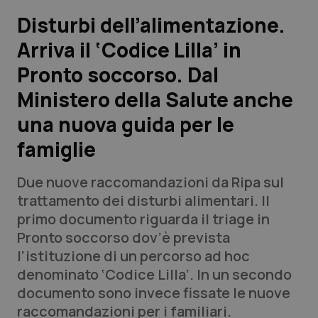
Disturbi dell’alimentazione.
Scienza e Farmaci
Arriva il ‘Codice Lilla’ in
Pronto soccorso. Dal
Studi e Analisi
Ministero della Salute anche
Lettere al direttore
una nuova guida per le
Edizioni Regionali
famiglie
QS Pro
Due nuove raccomandazioni da Ripa sul
trattamento dei disturbi alimentari. Il
Professionisti Sanitari.AI
primo documento riguarda il triage in
Pronto soccorso dov’è prevista
l’istituzione di un percorso ad hoc
Abruzzo
QS Pro Gold
denominato ‘Codice Lilla’. In un secondo
QS Club
Newsletter
documento sono invece fissate le nuove
Basilicata
Artrite & artrosi
raccomandazioni per i familiari.