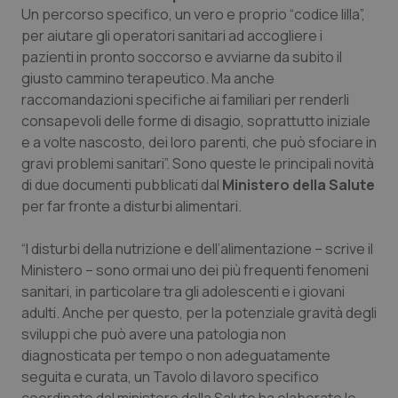
Calabria
Asma & BPCO
Un percorso specifico, un vero e proprio “codice lilla”,
per aiutare gli operatori sanitari ad accogliere i
pazienti in pronto soccorso e avviarne da subito il
Campania
Car-T
giusto cammino terapeutico. Ma anche
raccomandazioni specifiche ai familiari per renderli
Emilia-Romagna
Colesterolo & coronaropatie
consapevoli delle forme di disagio, soprattutto iniziale
e a volte nascosto, dei loro parenti, che può sfociare in
Friuli Venezia Giulia
Dermatite Atopica
gravi problemi sanitari”. Sono queste le principali novità
di due documenti pubblicati dal
Ministero della Salute
Lazio
Diabete & glucometri
per far fronte a disturbi alimentari.
Liguria
Disturbi dell’umore
“I disturbi della nutrizione e dell’alimentazione – scrive il
Ministero – sono ormai uno dei più frequenti fenomeni
Lombardia
Dolore
sanitari, in particolare tra gli adolescenti e i giovani
adulti. Anche per questo, per la potenziale gravità degli
sviluppi che può avere una patologia non
Marche
Donna & Salute
diagnosticata per tempo o non adeguatamente
seguita e curata, un Tavolo di lavoro specifico
Molise
Epatiti