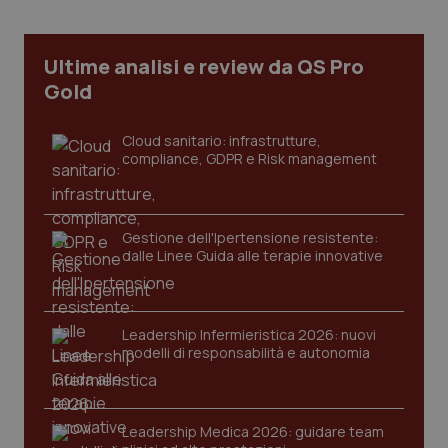
web
uti
nuo
ver
Ultime analisi e review da QS Pro
dell
You
Gold
__Secure-YNID
.youtube.com
5 mesi 4
Que
settimane
imp
You
Cloud sanitario: infrastrutture,
ten
compliance, GDPR e Risk management
pre
del
vid
inco
può
det
Gestione dell'Ipertensione resistente:
vis
dalle Linee Guida alle terapie innovative
web
uti
nuo
ver
dell
You
Leadership Infermieristica 2026: nuovi
modelli di responsabilità e autonomia
YSC
Sessione
Que
Google LLC
imp
.youtube.com
You
ten
vis
vid
Leadership Medica 2026: guidare team