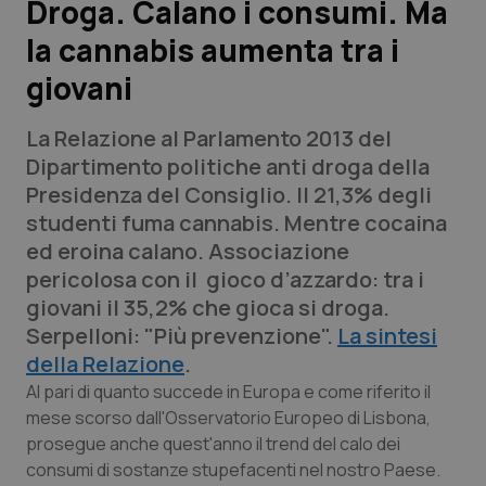
Droga. Calano i consumi. Ma
la cannabis aumenta tra i
Scienza e Farmaci
giovani
Studi e Analisi
La Relazione al Parlamento 2013 del
Lettere al direttore
Dipartimento politiche anti droga della
Presidenza del Consiglio. Il 21,3% degli
Edizioni Regionali
studenti fuma cannabis. Mentre cocaina
ed eroina calano. Associazione
QS Pro
pericolosa con il gioco d’azzardo: tra i
giovani il 35,2% che gioca si droga.
Professionisti Sanitari.AI
Serpelloni: "Più prevenzione".
La sintesi
della Relazione
.
Abruzzo
QS Pro Gold
Al pari di quanto succede in Europa e come riferito il
mese scorso dall'Osservatorio Europeo di Lisbona,
QS Club
Newsletter
prosegue anche quest'anno il trend del calo dei
Basilicata
Artrite & artrosi
consumi di sostanze stupefacenti nel nostro Paese.