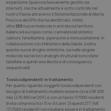
espansione (quasi esclusivamente gestito via
internet), ma che attualmente è sotto controllo nel
nostro Paese attraverso il Sistema Nazionale di Allerta
Precoce del DPA che ha identificato, infatti,
oltre
250
nuove molecole in entrata sul territorio
italiano ed europeo come i cannabinoidi sintetici,
catinoni, fenetilamine, piperazine e metossietamine. In
collaborazione con il Ministero della Salute, inoltre,
queste nuove droghe sintetiche, sia nelle singole
molecole sia nei loro analoghi strutturali sono state
tabellate e quindi rese illecite e di conseguenza
sequestrabili.
Tossicodipendenti in trattamento
Per quanto riguarda i soggetti tossicodipendenti con
bisogno di trattamento risultano essere circa 438.500
mila (476.800 nel 2011) e con un tasso 11/1000 residenti
di età compresa tra i 15 e i 64 anni. Di questi 277.748
(7,1/1000 residenti) non risultano essere in trattamento