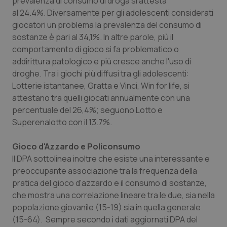
prevalenza di consumo di droga si attesta
al 24.4%. Diversamente per gli adolescenti considerati
giocatori un problema la prevalenza del consumo di
sostanze è pari al 34,1%. In altre parole, più il
_ga
1 anno
Google LLC
mes
.quotidianosanita.it
comportamento di gioco si fa problematico o
addirittura patologico e più cresce anche l'uso di
droghe. Tra i giochi più diffusi tra gli adolescenti:
Lotterie istantanee, Gratta e Vinci, Win for life, si
attestano tra quelli giocati annualmente con una
percentuale del 26,4%; seguono Lotto e
Superenalotto con il 13.7%.
Gioco d'Azzardo e Policonsumo
Il DPA sottolinea inoltre che esiste una interessante e
preoccupante associazione tra la frequenza della
pratica del gioco d'azzardo e il consumo di sostanze,
che mostra una correlazione lineare tra le due, sia nella
popolazione giovanile (15-19) sia in quella generale
(15-64). Sempre secondo i dati aggiornati DPA del