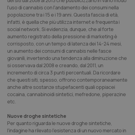
dei siti dal 2008 al 2013 che pubblicizzano in vario modo
l'uso di cannabis con l'andamento dei consumi nella
popolazione tra i 15 e i 19 anni. Questa fascia di età,
infatti, è quella che più utilizza internet e frequenta i
social network. Si evidenzia, dunque, che al forte
aumento registrato della pressione di marketing è
corrisposto, con un tempo di latenza dei 14-24 mesi,
un aumento dei consumi di cannabis nelle fasce
giovanili, invertendo una tendenza alla diminuzione che
si osservava dal 2008 e creando, dal 2011, un
incremento di circa 3 punti percentuali. Da ricordare
che questi siti, spesso, offrono contemporaneamente
anche altre sostanze stupefacenti quali oppiacei
cocaina, cannabinoidi sintetici, mefredone, piperazine
etc.
Nuove droghe sintetiche
Per quanto riguarda le nuove droghe sintetiche,
l'indagine ha rilevato l'esistenza di un nuovo mercato in