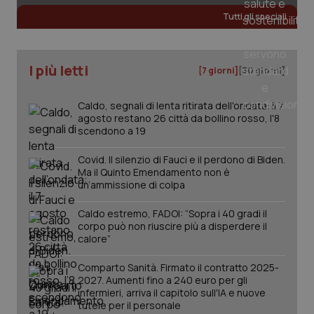
Tutti gli speciali
I più letti
[7 giorni]
[30 giorni]
Caldo, segnali di lenta ritirata dell'ondata: il 7
agosto restano 26 città da bollino rosso, l'8
scendono a 19
Covid. Il silenzio di Fauci e il perdono di Biden.
Ma il Quinto Emendamento non è
un’ammissione di colpa
Caldo estremo, FADOI: “Sopra i 40 gradi il
corpo può non riuscire più a disperdere il
calore”
Comparto Sanità. Firmato il contratto 2025-
2027. Aumenti fino a 240 euro per gli
infermieri, arriva il capitolo sull'IA e nuove
tutele per il personale