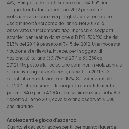
4%). E' importante sottolineare che il 34,5 % dei
Necessari
Statistici
Marketing
soggetti entrati in carcere nel 2012 per reati in
I cookie necessari contribuiscono a rendere fruibile il
violazione alla normativa per gli stupefacenti sono
sito web abilitandone funzionalità di base quali la
navigazione sulle pagine e l'accesso alle aree
usciti in libertà nel corso dell'anno. Nel 2012 si è
protette del sito. Il sito web non è in grado di
osservato un incremento degli ingressi di soggetti
funzionare correttamente senza questi cookie.
stranieri per reati in violazione al D.P.R. 309/90 che dal
Nome
Fornitore
/
Dominio
Scaden
31,3% del 2011 è passato al 34,5 del 2012. Una modesta
VISITOR_PRIVACY_METADATA
5 mesi
YouTube
riduzione si è rilevata, invece, per i soggetti di
settim
.youtube.com
nazionalità italiana (33,7% nel 2011 e 33,2 % del
2012). Rispetto alla reclusione dei minori in violazioni ala
normativa sugli stupefacenti, rispetto al 2011, si è
registrata una riduzione del 16%. Si evidenza, inoltre,
nel 2012 che il numero dei soggetti con affidamento
per art. 94 è pari a 4.284 con una diminuzione del 4,8%
rispetto all'anno 2011, dove si erano osservati 4.500
casi di affido.
Adolescenti e gioco d'azzardo
Quanto ai dati sugli adolescenti, per quanto riguarda il