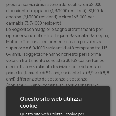
presso i servizi di assistenza dei quali, circa 52.000
dipendenti da oppiacei (1, 3/1000 residenti), 81,100 da
cocaina (2,1/1000 residenti) e circa 145.000 per
cannabis (3,7/1000 residenti).
Le Regioni con maggior bisogno di trattamento per
oppiacei sono nell'ordine: Liguria, Basilicata, Sardegna,
Molise e Toscana che presentano una prevalenza
superiore a 6,0/1000 residenti di età compresa tra i 15-
64 anni. I soggetti che hanno richiesto per la prima
volta un trattamento sono stati 30.169 con un tempo
medio di latenza stimato tra inizio uso e richiesta di
primo trattamento di 6.1 anni, oscillante tra i 3,9 e gli 8, 8
anni) differenziato da sostanza a sostanza
(oppiacei 5, 5 anni; cocaina 8,5 anni; cannabis 5,5
anni). L'età media dei nuovi utenti è di circa 34 anni, con
un arrivo sempre più tardivo rispetto agli anni
Questo sito web utilizza
precedenti. Le sostanze primarie maggiormente
cookie
utilizzate dagli utenti in trattamento risultano essere il
Questo sito web utilizza i cookie per