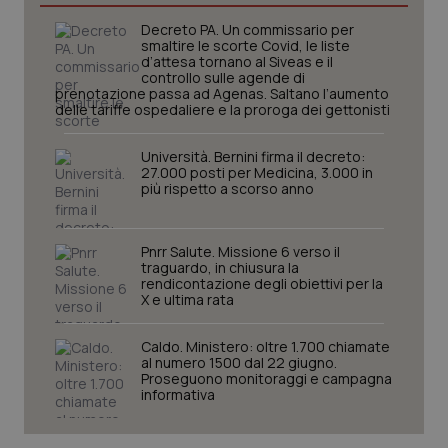
Decreto PA. Un commissario per
smaltire le scorte Covid, le liste
_ga_KM60CM4NPH
.quotidianosanita.it
1 anno
d’attesa tornano al Siveas e il
mes
controllo sulle agende di
prenotazione passa ad Agenas. Saltano l’aumento
delle tariffe ospedaliere e la proroga dei gettonisti
Università. Bernini firma il decreto:
27.000 posti per Medicina, 3.000 in
più rispetto a scorso anno
Fornitore
/
Nome
Scadenza
Descrizion
Pnrr Salute. Missione 6 verso il
Dominio
traguardo, in chiusura la
Nome
Fornitore
/
Dominio
Scadenza
Des
rendicontazione degli obiettivi per la
_ga_0VMQEQKQ1N
.quotidianosanita.it
1 anno 1
Questo
mese
cookie
X e ultima rata
VISITOR_INFO1_LIVE
5 mesi 4
Que
Google LLC
viene
settimane
imp
.youtube.com
utilizzato
You
da Google
ten
Caldo. Ministero: oltre 1.700 chiamate
Analytics
pre
al numero 1500 dal 22 giugno.
per
del
Proseguono monitoraggi e campagna
mantener
vid
informativa
lo stato
inco
della
può
sessione.
det
vis