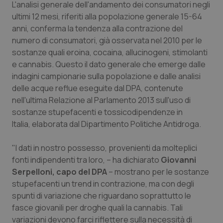
L'analisi generale dell'andamento dei consumatori negli
Calabria
Asma & BPCO
ultimi 12 mesi, riferiti alla popolazione generale 15-64
anni, conferma la tendenza alla contrazione del
Campania
Car-T
numero di consumatori, già osservata nel 2010 per le
sostanze quali eroina, cocaina, allucinogeni, stimolanti
Emilia-Romagna
Colesterolo & coronaropatie
e cannabis. Questo il dato generale che emerge dalle
indagini campionarie sulla popolazione e dalle analisi
Friuli Venezia Giulia
Dermatite Atopica
delle acque reflue eseguite dal DPA, contenute
nell'ultima
Relazione al Parlamento 2013 sull'uso di
Lazio
Diabete & glucometri
sostanze stupefacenti e tossicodipendenze in
Italia,
elaborata dal Dipartimento Politiche Antidroga.
Liguria
Disturbi dell’umore
"I dati in nostro possesso, provenienti da molteplici
fonti indipendenti tra loro, – ha dichiarato
Giovanni
Lombardia
Dolore
Serpelloni,
capo del DPA
– mostrano per le sostanze
stupefacenti un trend in contrazione, ma con degli
Marche
Donna & Salute
spunti di variazione che riguardano soprattutto le
fasce giovanili per droghe quali la cannabis. Tali
Molise
Epatiti
variazioni devono farci riflettere sulla necessità di