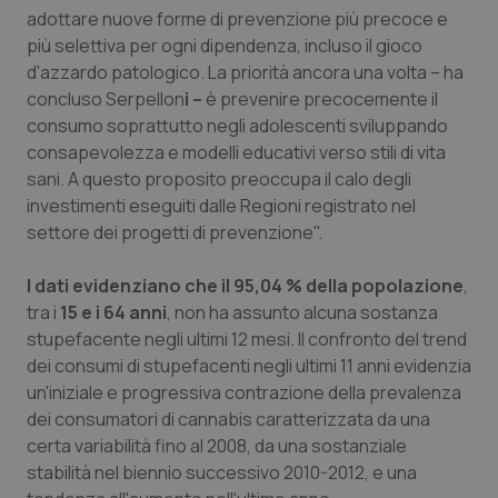
adottare nuove forme di prevenzione più precoce e
Piemonte
HIV
più selettiva per ogni dipendenza, incluso il gioco
d'azzardo patologico. La priorità ancora una volta – ha
Provincia Autonoma di Bolzano
Infezioni & Febbre
concluso Serpellon
i –
è prevenire precocemente il
consumo soprattutto negli adolescenti sviluppando
consapevolezza e modelli educativi verso stili di vita
Provincia Autonoma di Trento
Ipertensione & Scompenso
sani. A questo proposito preoccupa il calo degli
investimenti eseguiti dalle Regioni registrato nel
Puglia
Malattie rare
settore dei progetti di prevenzione".
Sardegna
Malattia di Crohn & Rettocolite Ulcerosa
I dati evidenziano che il
95,04 %
della popolazione
,
tra i
15 e i 64 anni
, non ha assunto alcuna sostanza
Sicilia
Neuroscienze & patologie neurodegenerative
stupefacente negli ultimi 12 mesi. Il confronto del trend
dei consumi di stupefacenti negli ultimi 11 anni evidenzia
Toscana
Obesità
un'iniziale e progressiva contrazione della prevalenza
dei consumatori di cannabis caratterizzata da una
Umbria
Oftalmologia
certa variabilità fino al 2008, da una sostanziale
stabilità nel biennio successivo 2010-2012, e una