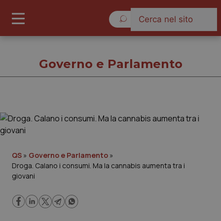
Sabato 8 Agosto 2026
Governo e Parlamento
Governo e Parlamento
Cronache
QS
»
Governo e Parlamento
»
Droga. Calano i consumi. Ma la cannabis aumenta tra i
Governo e Parlamento
giovani
Regioni e Asl
Lavoro e Professioni