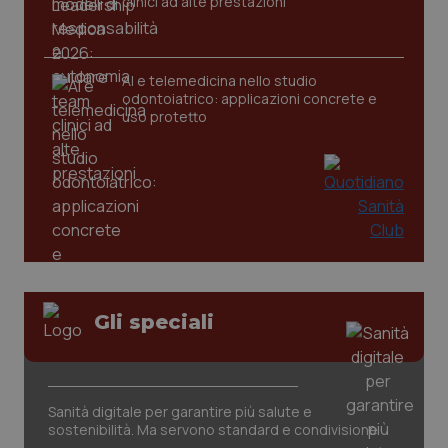
clinici ad alte prestazioni
__Secure-
.youtube.com
5 mesi 4
Que
ROLLOUT_TOKEN
settimane
imp
You
ges
del
e d
AI e telemedicina nello studio
per
odontoiatrico: applicazioni concrete e
del
uso protetto
ute
tracking-sites-
www.quotidianosanita.it
4
Que
ironfish-tracking-
settimane
imp
named-enable
2 giorni
dal
per 
sis
sol
ute
ide
Wel
Gli speciali
Sanità digitale per garantire più salute e
sostenibilità. Ma servono standard e condivisione