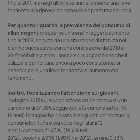
fino al 2011, ma negli ultimi due anni si osserva una lieve
Salute orale & impianti
tendenza alla ripresa dei consumi soprattutto nel nord.
Sangue & coagulazione
Per quanto riguarda la prevalenza
del consumo di
allucinogeni
, si osserva un trend in leggero aumento
Tiroide
fino al 2008, seguito da una situazione di stabilità nel
biennio successivo, con una contrazione dal 2010 al
2012; nell'ultimo anno, anche se la popolazione che li
Tumore al seno
utilizza è per fortuna ancora poco consistente, si
osserva però una lieve tendenza all'aumento del
Tumore ovarico
fenomeno.
Tumori del Polmone & Testa Collo
Inoltre, focalizzando l'attenzione sui giovani
,
l'indagine 2013 sulla popolazione studentesca (su un
Tumori gastrointestinali
campione di 34.385 soggetti di età compresa tra i 15-
19 anni) l'indagine ha rilevato le seguenti percentuali di
Ulcera & Reflusso
consumatori (una o più volte negli ultimi 12
mesi): cannabis 21.43%, (19,4% nel
Vaccini
2012), cocaina 2,01% (1,86% nel 2012), eroina 0,33%