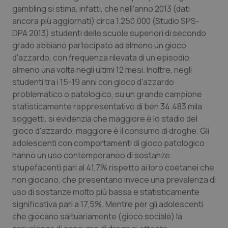
gambling si stima, infatti, che nell'anno 2013 (dati
ancora più aggiornati) circa 1.250.000 (Studio SPS-
CookieScriptConsent
5 mesi
CookieScript
settim
www.quotidianosanita.it
DPA 2013) studenti delle scuole superiori di secondo
grado abbiano partecipato ad almeno un gioco
d'azzardo, con frequenza rilevata di un episodio
almeno una volta negli ultimi 12 mesi. Inoltre, negli
studenti tra i 15-19 anni con gioco d'azzardo
problematico o patologico, su un grande campione
statisticamente rappresentativo di ben 34.483 mila
soggetti, si evidenzia che maggiore è lo stadio del
gioco d'azzardo, maggiore è il consumo di droghe. Gli
adolescenti con comportamenti di gioco patologico
tracking-sites-ironfish-
www.quotidianosanita.it
4
hanno un uso contemporaneo di sostanze
tracking-enable
settim
2 gior
stupefacenti pari al 41,7% rispetto ai loro coetanei che
non giocano, che presentano invece una prevalenza di
uso di sostanze molto più bassa e statisticamente
significativa pari a 17,5%. Mentre per gli adolescenti
tracking-sites-ironfish-
www.quotidianosanita.it
4
session-id
settim
che giocano saltuariamente (gioco sociale) la
2 gior