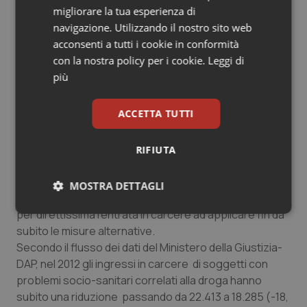
74,4% oppiacei, il 14, 8% cocaina e l'8,7 % cannabis. Le
migliorare la tua esperienza di
sostanze secondarie sono state lacannabis (30,5%) e
navigazione. Utilizzando il nostro sito web
la cocaina ( 28,5%).
acconsenti a tutti i cookie in conformità
con la nostra policy per i cookie.
Leggi di
Tossicodipendenti in carcere
più
Un ulteriore aspetto rilevante dell'indagine è quello che
riguarda il problema dei tossicodipendenti in carcere,
ACCETTA TUTTI
per i quali è necessario utilizzare maggiormente le
misure alternative al regime carcerario con una
conseguente e urgenza di rimuovere le cause dello
RIFIUTA
scarso ricorso all'art. 94. In tale contesto è evidente la
necessità di studiare nuovi modelli alternativi che
MOSTRA DETTAGLI
puntino soprattutto a evitare già durante i processi
per direttissima l'entrata in carcere ad applicare fin da
Necessari
Statistici
Marketing
subito le misure alternative.
Secondo il flusso dei dati del Ministero della Giustizia-
DAP, nel 2012 gli ingressi in carcere di soggetti con
problemi socio-sanitari correlati alla droga hanno
subito una riduzione passando da 22.413 a 18.285 (-18,