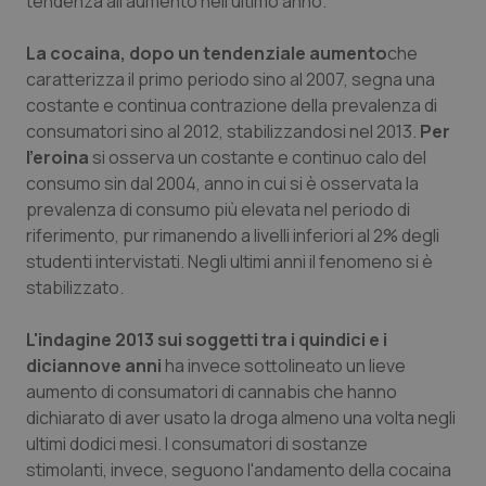
tendenza all'aumento nell'ultimo anno.
Valle D’Aosta
Oncodermatologia
La
cocaina
,
dopo un tendenziale aumento
che
Veneto
Oncoematologia
caratterizza il primo periodo sino al 2007, segna una
costante e continua contrazione della prevalenza di
Oncologia & Nutrizione
consumatori sino al 2012, stabilizzandosi nel 2013.
Per
l'eroina
si osserva un costante e continuo calo del
Psoriasi & pelle
consumo sin dal 2004, anno in cui si è osservata la
prevalenza di consumo più elevata nel periodo di
Quotidiano Cardiologia
riferimento, pur rimanendo a livelli inferiori al 2% degli
studenti intervistati. Negli ultimi anni il fenomeno si è
Quotidiano Chirurgia
stabilizzato.
L'indagine 2013 sui soggetti tra i quindici e i
Quotidiano Oncologia
diciannove anni
ha invece sottolineato un lieve
aumento di consumatori di cannabis che hanno
Quotidiano Pediatria
dichiarato di aver usato la droga almeno una volta negli
ultimi dodici mesi. I consumatori di sostanze
Rene & patologie urogenitali
stimolanti, invece, seguono l'andamento della cocaina