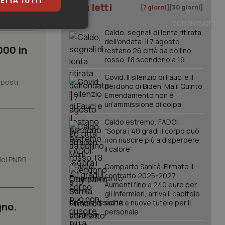
ETTA TUTTI
I più letti
[7 giorni]
[30 giorni]
keting
Caldo, segnali di lenta ritirata
dell'ondata: il 7 agosto
000 in
restano 26 città da bollino
rosso, l'8 scendono a 19
Covid. Il silenzio di Fauci e il
 posti
perdono di Biden. Ma il Quinto
Emendamento non è
un’ammissione di colpa
igazione sulle pagine
Caldo estremo, FADOI:
kie.
“Sopra i 40 gradi il corpo può
non riuscire più a disperdere
il calore”
er memorizzare le
 del PNRR
utente per la loro
Comparto Sanità. Firmato il
 dati sul consenso
contratto 2025-2027.
itiche e
Aumenti fino a 240 euro per
tendo che le loro
ssioni future.
gli infermieri, arriva il capitolo
sull'IA e nuove tutele per il
gno.
l servizio Cookie-
personale
erenze di consenso
sario che il banner