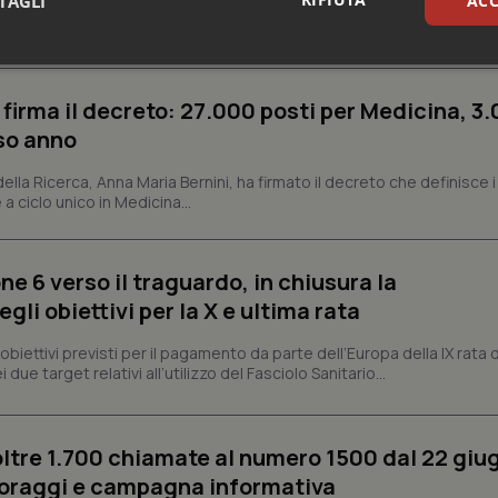
TAGLI
ACC
nalità della pubblica amministrazione. Tra le norme...
sari
Statistici
Mar
 firma il decreto: 27.000 posti per Medicina, 3.
rso anno
 della Ricerca, Anna Maria Bernini, ha firmato il decreto che definisce i
 a ciclo unico in Medicina...
Necessari
Statistici
Marketing
tribuiscono a rendere fruibile il sito web abilitandone funzionalità di base quali la nav
ne 6 verso il traguardo, in chiusura la
protette del sito. Il sito web non è in grado di funzionare correttamente senza questi coo
li obiettivi per la X e ultima rata
Fornitore
/
Dominio
Scadenza
Descrizione
METADATA
5 mesi 4
Questo cookie viene utilizzato p
YouTube
i obiettivi previsti per il pagamento da parte dell’Europa della IX rata
settimane
scelte di consenso e privacy dell'
.youtube.com
 due target relativi all’utilizzo del Fasciolo Sanitario...
interazione con il sito. Registra i
del visitatore riguardo a varie pol
impostazioni sulla privacy, garan
preferenze siano onorate nelle se
oltre 1.700 chiamate al numero 1500 dal 22 giu
nt
5 mesi 3
Questo cookie viene utilizzato da
CookieScript
settimane
Script.com per ricordare le pref
www.quotidianosanita.it
oraggi e campagna informativa
sui cookie dei visitatori. È neces