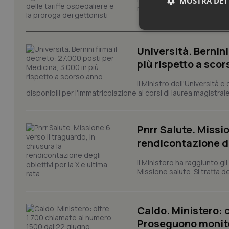
MOSTRA DET
misure urgenti per la funzio
Neces
Università. Bernini
più rispetto a sco
Il Ministro dell'Università e
disponibili per l'immatricolazione ai corsi di laurea magistrale
I cookie necessari con
Pnrr Salute. Missio
e l'accesso alle aree 
rendicontazione deg
Nome
VISITOR_PRIVACY_
Il Ministero ha raggiunto gl
Missione salute. Si tratta dei
Caldo. Ministero: 
CookieScriptConse
Proseguono monit