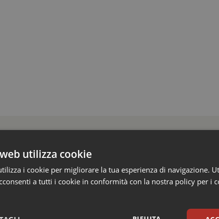
o e Parlamento
web utilizza cookie
ilizza i cookie per migliorare la tua esperienza di navigazione. Ut
missario per smaltire le scorte Covid, le liste
consenti a tutti i cookie in conformità con la nostra policy per i 
 Siveas e i poteri ispettivi ad Agenas. Saltano
iffe ospedaliere e la proroga dei gettonisti
dato il via libera al Decreto PA nei giorni scorsi, il provvedimento che
RIFIUTA