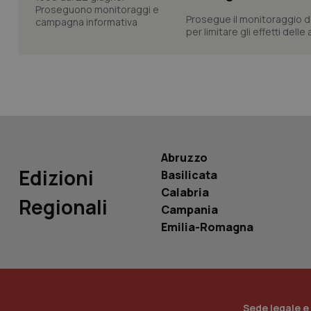
Prosegue il monitoraggio de
per limitare gli effetti dell
tracking-sites-ironf
tracking-enable
tracking-sites-ironf
session-id
_ga
Abruzzo
Edizioni
Basilicata
Calabria
Regionali
Campania
PHPSESSID
Emilia-Romagna
_ga_KM60CM4NPH
Sede legale e