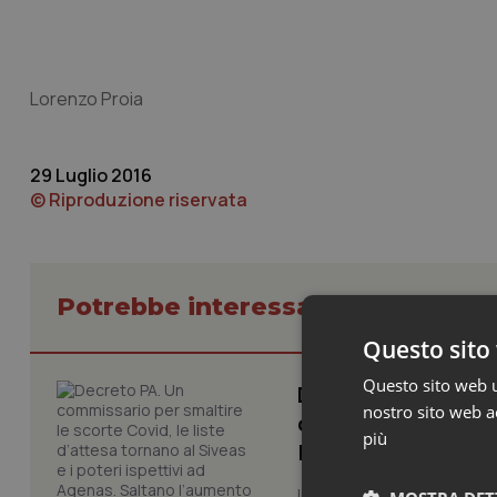
Lorenzo Proia
29 Luglio 2016
© Riproduzione riservata
Potrebbe interessarti in Govern
Questo sito 
Questo sito web ut
Decreto PA. Un com
nostro sito web ac
d’attesa tornano al
più
l’aumento delle tar
Il Consiglio dei Ministri ha 