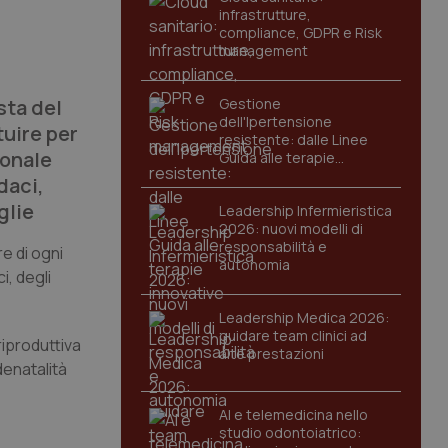
infrastrutture,
compliance, GDPR e Risk
management
sta del
Gestione
dell'Ipertensione
tuire per
resistente: dalle Linee
ionale
Guida alle terapie
innovative
daci,
glie
Leadership Infermieristica
2026: nuovi modelli di
responsabilità e
re di ogni
autonomia
i, degli
Leadership Medica 2026:
guidare team clinici ad
riproduttiva
alte prestazioni
denatalità
AI e telemedicina nello
studio odontoiatrico: