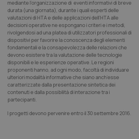
mediante l’organizzazione di eventi informativi di breve
durata (una giornata), durante i quali esperti delle
Piemonte
HIV
valutazioni di HTA e delle applicazioni dell’HTA alle
decisioni operative ne espongano i criteri e i metodi,
Provincia Autonoma di Bolzano
Infezioni & Febbre
rivolgendosi ad una platea di utilizzatori professionali di
dispositivi per favorire la conoscenza degli elementi
Provincia Autonoma di Trento
Ipertensione & Scompenso
fondamentali e la consapevolezza delle relazioni che
devono esistere tra la valutazione delle tecnologie
Puglia
Malattie rare
disponibili e le esperienze operative. Le regioni
proponenti hanno, ad ogni modo, facoltà di individuare
Sardegna
Malattia di Crohn & Rettocolite Ulcerosa
ulteriori modalità informative che siano anch’esse
caratterizzate dalla presentazione sintetica dei
Sicilia
Neuroscienze & patologie neurodegenerative
contenuti e dalla possibilità di interazione tra i
partecipanti.
Toscana
Obesità
I progetti devono pervenire entro il 30 settembre 2016.
Umbria
Oftalmologia