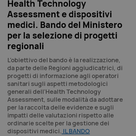
Health Technology
Assessment e dispositivi
Scienza e Farmaci
medici. Bando del Ministero
Studi e Analisi
per la selezione di progetti
regionali
Lettere al direttore
L'obiettivo del bando è la realizzazione,
Edizioni Regionali
da parte delle Regioni aggiudicatrici, di
progetti di informazione agli operatori
QS Pro
sanitari sugli aspetti metodologici
generali dell’Health Technology
Professionisti Sanitari.AI
Assessment, sulle modalità da adottare
per la raccolta delle evidenze e sugli
Abruzzo
QS Pro Gold
impatti delle valutazioni rispetto alle
ordinarie scelte per la gestione dei
QS Club
Newsletter
Basilicata
Artrite & artrosi
dispositivi medici.
IL BANDO