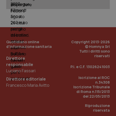
PHPSESSID
Sessio
PHP.net
www.quotidianosanita.it
Quotidiano online
Copyright 2013-2026
d'informazione sanitaria
© Homnya Srl
Tutti i diritti sono
riservati
Direttore
responsabile
P.I. e C.F. 13026241003
Luciano Fassari
Iscrizione al ROC
Direttore editoriale
n.34308
Francesco Maria Avitto
Iscrizione Tribunale
di Roma n.115/2013
del 22/05/2013
Riproduzione
riservata