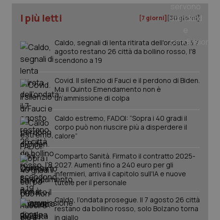
I più letti
[7 giorni]
[30 giorni]
_ga
1 anno
Google LLC
mes
.quotidianosanita.it
Caldo, segnali di lenta ritirata dell'ondata: il 7
agosto restano 26 città da bollino rosso, l'8
scendono a 19
Covid. Il silenzio di Fauci e il perdono di Biden.
Ma il Quinto Emendamento non è
un’ammissione di colpa
Caldo estremo, FADOI: “Sopra i 40 gradi il
corpo può non riuscire più a disperdere il
calore”
Comparto Sanità. Firmato il contratto 2025-
2027. Aumenti fino a 240 euro per gli
infermieri, arriva il capitolo sull'IA e nuove
tutele per il personale
Caldo, l’ondata prosegue. Il 7 agosto 26 città
restano da bollino rosso, solo Bolzano torna
in giallo