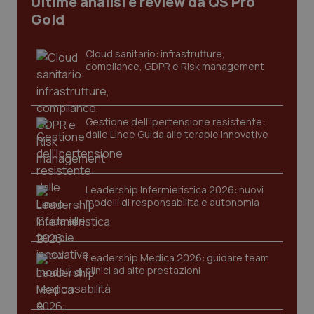
Ultime analisi e review da QS Pro
I cookie necessari contribuiscono a rendere fruibile il
Gold
sito web abilitandone funzionalità di base quali la
navigazione sulle pagine e l'accesso alle aree
protette del sito. Il sito web non è in grado di
Cloud sanitario: infrastrutture,
funzionare correttamente senza questi cookie.
compliance, GDPR e Risk management
Nome
Fornitore
/
Dominio
Scaden
VISITOR_PRIVACY_METADATA
5 mesi
YouTube
settim
.youtube.com
Gestione dell'Ipertensione resistente:
dalle Linee Guida alle terapie innovative
Leadership Infermieristica 2026: nuovi
modelli di responsabilità e autonomia
Leadership Medica 2026: guidare team
clinici ad alte prestazioni