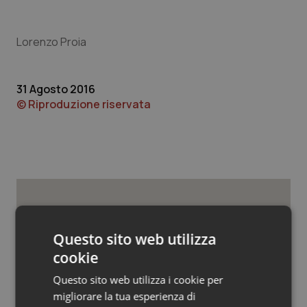
Valle D’Aosta
Oncodermatologia
Veneto
Oncoematologia
Lorenzo Proia
Oncologia & Nutrizione
31 Agosto 2016
© Riproduzione riservata
Psoriasi & pelle
Quotidiano Cardiologia
Quotidiano Chirurgia
Quotidiano Oncologia
Potrebbe interessarti in
Questo sito web utilizza
Governo e Parlamento
Quotidiano Pediatria
cookie
Questo sito web utilizza i cookie per
Decreto PA. Un commissario per
Rene & patologie urogenitali
smaltire le scorte Covid, le liste
migliorare la tua esperienza di
d’attesa tornano al Siveas e il