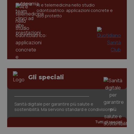
CookieScriptConsent
5 mesi
CookieScript
AI e telemedicina nello studio
settim
www.quotidianosanita.it
odontoiatrico: applicazioni concrete e
uso protetto
Gli speciali
tracking-sites-ironfish-
www.quotidianosanita.it
4
tracking-enable
settim
2 gior
Sanità digitale per garantire più salute e
sostenibilità. Ma servono standard e condivisione
tracking-sites-ironfish-
www.quotidianosanita.it
4
session-id
settim
2 gior
Tutti gli speciali