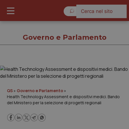
Sabato 8 Agosto 2026
Governo e Parlamento
Governo e Parlamento
Cronache
QS
»
Governo e Parlamento
»
Health Technology Assessment e dispositivi medici. Bando
Governo e Parlamento
del Ministero per la selezione di progetti regionali
Regioni e Asl
Lavoro e Professioni