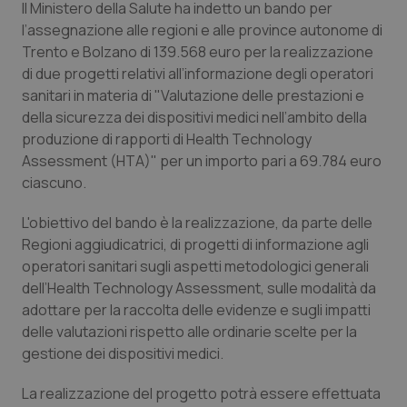
Il Ministero della Salute ha indetto un bando per
Calabria
Asma & BPCO
l’assegnazione alle regioni e alle province autonome di
Trento e Bolzano di 139.568 euro per la realizzazione
Campania
Car-T
di due progetti relativi all’informazione degli operatori
sanitari in materia di "Valutazione delle prestazioni e
Emilia-Romagna
Colesterolo & coronaropatie
della sicurezza dei dispositivi medici nell’ambito della
produzione di rapporti di Health Technology
Friuli Venezia Giulia
Dermatite Atopica
Assessment (HTA)" per un importo pari a 69.784 euro
ciascuno.
Lazio
Diabete & glucometri
L'obiettivo del bando è la realizzazione, da parte delle
Regioni aggiudicatrici, di progetti di informazione agli
Liguria
Disturbi dell’umore
operatori sanitari sugli aspetti metodologici generali
dell’Health Technology Assessment, sulle modalità da
Lombardia
Dolore
adottare per la raccolta delle evidenze e sugli impatti
delle valutazioni rispetto alle ordinarie scelte per la
Marche
Donna & Salute
gestione dei dispositivi medici.
Molise
Epatiti
La realizzazione del progetto potrà essere effettuata