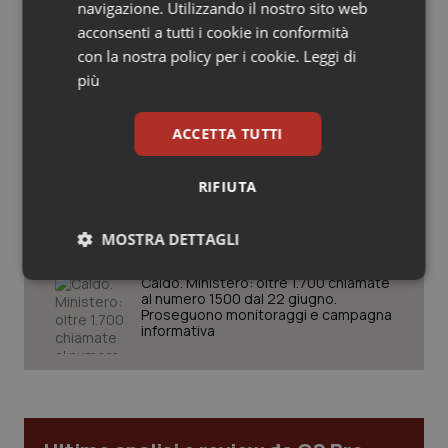
navigazione. Utilizzando il nostro sito web
controllo sulle agende di
Salute orale & impianti
prenotazione passa ad Agenas. Saltano l’aumento
acconsenti a tutti i cookie in conformità
delle tariffe ospedaliere e la proroga dei gettonisti
con la nostra policy per i cookie.
Leggi di
Sangue & coagulazione
più
Università. Bernini firma il decreto:
27.000 posti per Medicina, 3.000 in
Tiroide
più rispetto a scorso anno
ACCETTA TUTTI
Tumore al seno
RIFIUTA
Pnrr Salute. Missione 6 verso il
traguardo, in chiusura la
rendicontazione degli obiettivi per la
Tumore ovarico
X e ultima rata
MOSTRA DETTAGLI
Tumori del Polmone & Testa Collo
Necessari
Statistici
Marketing
Caldo. Ministero: oltre 1.700 chiamate
al numero 1500 dal 22 giugno.
Proseguono monitoraggi e campagna
informativa
Tumori gastrointestinali
Ulcera & Reflusso
Necessari
Statistici
Marketing
Vaccini