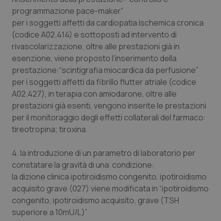
programmazione pace-maker”
per i soggetti affetti da cardiopatia ischemica cronica
(codice A02.414) e sottoposti ad intervento di
rivascolarizzazione, oltre alle prestazioni già in
esenzione, viene proposto l’inserimento della
prestazione:“scintigrafia miocardica da perfusione”
per i soggetti affetti da fibrillo flutter atriale (codice
A02.427), in terapia con amiodarone, oltre alle
prestazioni già esenti, vengono inserite le prestazioni
per il monitoraggio degli effetti collaterali del farmaco:
tireotropina; tiroxina
4. la introduzione di un parametro di laboratorio per
constatare la gravità di una condizione:
la dizione clinica ipotiroidismo congenito, ipotiroidismo
acquisito grave (027) viene modificata in “ipotiroidismo
congenito, ipotiroidismo acquisito, grave (TSH
superiore a 10mU/L)”