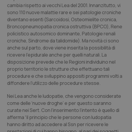
Calabria
Asma & BPCO
cambia rispetto ai vecchi Lea del 2001. Innanzitutto, vi
sono 110 nuove malattie rare e sei patologie croniche
diventano esenti (Sarcoidosi, Osteomielite cronica,
Campania
Car-T
Broncopneumopatia cronica ostruttiva (BPCO), Rene
policistico autosomico dominante, Patologie renali
Emilia-Romagna
Colesterolo & coronaropatie
croniche, Sindrome da talidomide). Ma novità ci sono
anche sul parto, dove viene inserita la possibilità di
Friuli Venezia Giulia
Dermatite Atopica
ricevere l’epidurale anche per quelli naturali. La
disposizione prevede che le Regioni individuino nel
Lazio
Diabete & glucometri
proprio territorio le strutture che effettuano tali
procedure e che sviluppino appositi programmi volti a
Liguria
Disturbi dell’umore
diffondere l’utilizzo delle procedure stesse.
Nei Lea anche le ludopatie, che vengono considerate
Lombardia
Dolore
come delle ‘nuove droghe’ e per questo saranno
curate nei Sert. Con l’inserimento l’intento è quello di
Marche
Donna & Salute
afferma “il principio che le persone con ludopatia
hanno diritto ad accedere al Ssn per ricevere le
Molise
Epatiti
prestazioni di cui hanno bisogno, al pari dei soggetti