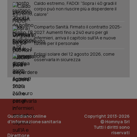
Caldo estremo, FADOI: “Sopra i 40 gradi il
corpo può non riuscire più a disperdere il
calore”
Comparto Sanità. Firmato il contratto 2025-
2027. Aumenti fino a 240 euro per gli
infermieri, arriva il capitolo sull'IA e nuove
tutele per il personale
Eclissi solare del 12 agosto 2026, come
osservarla in sicurezza
Quotidiano online
Copyright 2013-2026
d'informazione sanitaria
© Homnya Srl
Tutti i diritti sono
riservati
Direttore