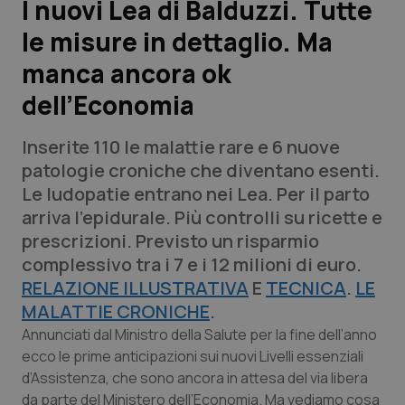
I nuovi Lea di Balduzzi. Tutte
le misure in dettaglio. Ma
Scienza e Farmaci
manca ancora ok
Studi e Analisi
dell’Economia
Lettere al direttore
Inserite 110 le malattie rare e 6 nuove
patologie croniche che diventano esenti.
Edizioni Regionali
Le ludopatie entrano nei Lea. Per il parto
arriva l'epidurale. Più controlli su ricette e
QS Pro
prescrizioni. Previsto un risparmio
complessivo tra i 7 e i 12 milioni di euro.
Professionisti Sanitari.AI
RELAZIONE ILLUSTRATIVA
E
TECNICA
.
LE
MALATTIE CRONICHE
.
Abruzzo
QS Pro Gold
Annunciati dal Ministro della Salute per la fine dell’anno
ecco le prime anticipazioni sui nuovi Livelli essenziali
QS Club
Newsletter
Basilicata
Artrite & artrosi
d’Assistenza, che sono ancora in attesa del via libera
da parte del Ministero dell’Economia. Ma vediamo cosa