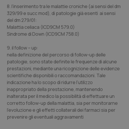
8. l’inserimento tra le malattie croniche (ai sensi del dm
329/99 e succ mod), di patologie già esenti ai sensi
del dm 279/01:
Necessari
Statistici
Marketing
Malattia celiaca (ICD9CM 579.0)
Sindrome di Down (ICD9CM 758.0)
I cookie necessari contribuiscono a rendere fruibile il
sito web abilitandone funzionalità di base quali la
navigazione sulle pagine e l'accesso alle aree
9. il follow – up:
protette del sito. Il sito web non è in grado di
funzionare correttamente senza questi cookie.
nella definizione del percorso di follow-up delle
patologie, sono state definite le frequenze di alcune
Nome
Fornitore
/
Dominio
Scaden
prestazioni, mediante una ricognizione delle evidenze
VISITOR_PRIVACY_METADATA
5 mesi
YouTube
settim
.youtube.com
scientifiche disponibili o raccomandazioni. Tale
indicazione ha lo scopo di ridurre l’utilizzo
inappropriato della prestazione, mantenendo
inalterata per il medico la possibilità di effettuare un
corretto follow-up della malattia, sia per monitorarne
l'evoluzione e gli effetti collaterali dei farmaci sia per
prevenire gli eventuali aggravamenti