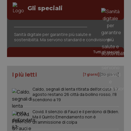
imp
.youtube.com
You
Gli speciali
ten
vis
vid
__Secure-
.youtube.com
5 mesi 4
Que
ROLLOUT_TOKEN
settimane
imp
You
Sanità digitale per garantire più salute e
ges
sostenibilità. Ma servono standard e condivisione
del
e d
per
Tutti gli speciali
del
ute
tracking-sites-
www.quotidianosanita.it
4
Que
ironfish-tracking-
settimane
imp
I più letti
[7 giorni]
[30 giorni]
named-enable
2 giorni
dal
per 
sis
sol
Caldo, segnali di lenta ritirata dell'ondata: il 7
ute
agosto restano 26 città da bollino rosso, l'8
ide
Wel
scendono a 19
Covid. Il silenzio di Fauci e il perdono di Biden.
Ma il Quinto Emendamento non è
un’ammissione di colpa