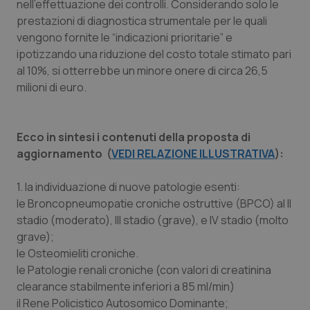
nell’effettuazione dei controlli. Considerando solo le
Salute orale & impianti
prestazioni di diagnostica strumentale per le quali
vengono fornite le “indicazioni prioritarie” e
Sangue & coagulazione
ipotizzando una riduzione del costo totale stimato pari
al 10%, si otterrebbe un minore onere di circa 26,5
milioni di euro.
Tiroide
Tumore al seno
Ecco in sintesi i contenuti della proposta di
aggiornamento (
VEDI RELAZIONE ILLUSTRATIVA
):
Tumore ovarico
1. la individuazione di nuove patologie esenti:
Tumori del Polmone & Testa Collo
le Broncopneumopatie croniche ostruttive (BPCO) al II
stadio (moderato), III stadio (grave), e IV stadio (molto
Tumori gastrointestinali
grave);
le Osteomieliti croniche.
Ulcera & Reflusso
le Patologie renali croniche (con valori di creatinina
clearance stabilmente inferiori a 85 ml/min)
il Rene Policistico Autosomico Dominante;
Vaccini