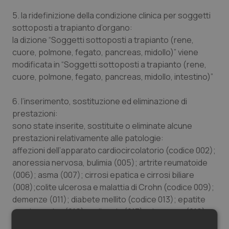
5. la ridefinizione della condizione clinica per soggetti
sottoposti a trapianto d’organo:
la dizione “Soggetti sottoposti a trapianto (rene,
cuore, polmone, fegato, pancreas, midollo)” viene
modificata in “Soggetti sottoposti a trapianto (rene,
cuore, polmone, fegato, pancreas, midollo, intestino)”
6. l’inserimento, sostituzione ed eliminazione di
prestazioni:
sono state inserite, sostituite o eliminate alcune
prestazioni relativamente alle patologie:
affezioni dell’apparato cardiocircolatorio (codice 002);
anoressia nervosa, bulimia (005); artrite reumatoide
(006); asma (007); cirrosi epatica e cirrosi biliare
(008);colite ulcerosa e malattia di Crohn (codice 009);
demenze (011); diabete mellito (codice 013); epatite
cronica attiva (016); epilessia (017); glaucoma (019);
insufficienza cardiaca (021); insufficienza