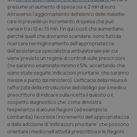
Valle D’Aosta
Oncodermatologia
presume un aumento di spesa sui 4,2 mln di euro.
Attraverso l’aggiornamento dell’elenco delle malattie
Veneto
Oncoematologia
rare si prevede un incremento di spesa che può
variare tra i 10 e i 15 mln. Fin qui i costi che aumentano,
Oncologia & Nutrizione
perché quelli che dovranno scendere, sono tutti da
ricercare nel miglioramento dell’appropriatezza
Psoriasi & pelle
dell’assistenza specialistica ambulatoriale per cui
viene previsto un regime di controlli sulle prescrizioni
Quotidiano Cardiologia
(ne saranno esaminate minimo il 5%, accertando che
siano state seguite ‘indicazioni prioritarie’ che saranno
messe a punto dal ministero). L’efficacia della misura è
Quotidiano Chirurgia
rafforzata della introduzione dell’obbligo per il medico
prescrittore di indicare sulla ricetta il quesito o il
Quotidiano Oncologia
sospetto diagnostico che, come dimostra
l’esperienza di alcune Regioni (ad esempio la
Quotidiano Pediatria
Lombardia) favorisce l’incremento dell’appropriatezza
e dalla adozione di “indicazioni prioritarie” che possono
Rene & patologie urogenitali
orientare i medici nell’attività prescrittiva e le Regioni