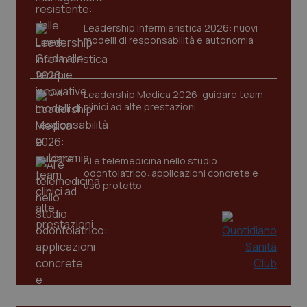
mantener
vid
lo stato
inco
della
Leadership Infermieristica 2026: nuovi
può
sessione.
det
modelli di responsabilità e autonomia
vis
web
uti
nuo
ver
Leadership Medica 2026: guidare team
dell
You
clinici ad alte prestazioni
__Secure-YNID
.youtube.com
5 mesi 4
Que
settimane
imp
You
ten
AI e telemedicina nello studio
pre
odontoiatrico: applicazioni concrete e
del
vid
uso protetto
inco
può
det
vis
web
uti
nuo
ver
dell
You
YSC
Sessione
Que
Google LLC