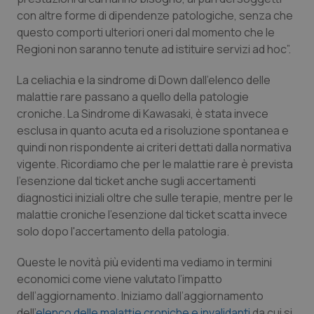
con altre forme di dipendenze patologiche, senza che
Piemonte
HIV
questo comporti ulteriori oneri dal momento che le
Regioni non saranno tenute ad istituire servizi ad hoc”.
Provincia Autonoma di Bolzano
Infezioni & Febbre
La celiachia e la sindrome di Down dall’elenco delle
malattie rare passano a quello della patologie
Provincia Autonoma di Trento
Ipertensione & Scompenso
croniche. La Sindrome di Kawasaki
,
è stata invece
esclusa in quanto acuta ed a risoluzione spontanea e
Puglia
Malattie rare
quindi non rispondente ai criteri dettati dalla normativa
vigente. Ricordiamo che per le malattie rare è prevista
Sardegna
Malattia di Crohn & Rettocolite Ulcerosa
l'esenzione dal ticket anche sugli accertamenti
diagnostici iniziali oltre che sulle terapie, mentre per le
Sicilia
Neuroscienze & patologie neurodegenerative
malattie croniche l'esenzione dal ticket scatta invece
solo dopo l'accertamento della patologia.
Toscana
Obesità
Queste le novità più evidenti ma vediamo in termini
economici come viene valutato l’impatto
Umbria
Oftalmologia
dell’aggiornamento. Iniziamo dall’aggiornamento
dell’
elenco delle malattie croniche e invalidanti
da cui si