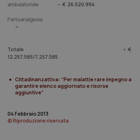
ambulatoriale
– € 26.520.994
tracking-sites-ironfish-
www.quotidianosanita.it
4
session-id
settim
Partoanalgesia
2 gior
=
_ga
1 anno
Google LLC
Totale
+
€
mes
.quotidianosanita.it
12.257.585/7.257.585
Cittadinanzattiva: “Per malattie rare impegno a
garantire elenco aggiornato e risorse
aggiuntive”
04 Febbraio 2013
© Riproduzione riservata