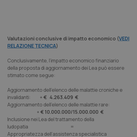
CookieScriptConsent
5 mesi
CookieScript
Valutazioni conclusive di impatto economico (
VEDI
settim
www.quotidianosanita.it
RELAZIONE TECNICA
)
Conclusivamente, l’impatto economico finanziario
della proposta di aggiornamento dei Lea può essere
stimato come segue:
Aggiornamento dell’elenco delle malattie croniche e
invalidanti: +
€ 4.263.409 €
Aggiornamento dell’elenco delle malattie rare:
+
€ 10.000.000/15.000.000 €
tracking-sites-ironfish-
www.quotidianosanita.it
4
tracking-enable
settim
Inclusione nei Lea del trattamento della
2 gior
ludopatia =
Appropriatezza dell’assistenza specialistica