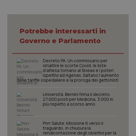
Potrebbe interessarti in
Governo e Parlamento
Decreto PA. Un commissario per
PHPSESSID
Sessio
PHP.net
smaltire le scorte Covid, le liste
www.quotidianosanita.it
d’attesa tornano al Siveas e i poteri
ispettivi ad Agenas. Saltano l’aumento
delle tariffe ospedaliere e la proroga dei gettonisti
Università. Bernini firma il decreto:
27.000 posti per Medicina, 3.000 in
più rispetto a scorso anno
Pnrr Salute. Missione 6 verso il
traguardo, in chiusura la
rendicontazione degli obiettivi per la