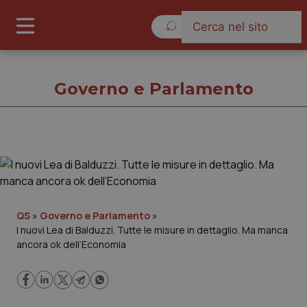
Venerdì 7 Agosto 2026
Governo e Parlamento
Governo e Parlamento
Cronache
QS
»
Governo e Parlamento
»
I nuovi Lea di Balduzzi. Tutte le misure in dettaglio. Ma manca
Governo e Parlamento
ancora ok dell’Economia
Regioni e Asl
Lavoro e Professioni