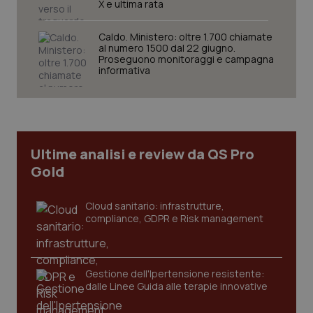
X e ultima rata
Caldo. Ministero: oltre 1.700 chiamate
al numero 1500 dal 22 giugno.
Proseguono monitoraggi e campagna
informativa
_ga_KM60CM4NPH
.quotidianosanita.it
1 anno
mes
Ultime analisi e review da QS Pro
Gold
Cloud sanitario: infrastrutture,
compliance, GDPR e Risk management
Fornitore
/
Nome
Scadenza
Descrizion
Dominio
Nome
Fornitore
/
Dominio
Scadenza
Des
_ga_0VMQEQKQ1N
.quotidianosanita.it
1 anno 1
Questo
mese
cookie
VISITOR_INFO1_LIVE
5 mesi 4
Que
Google LLC
viene
Gestione dell'Ipertensione resistente:
settimane
imp
.youtube.com
utilizzato
You
dalle Linee Guida alle terapie innovative
da Google
ten
Analytics
pre
per
del