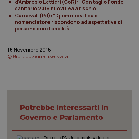
d’Ambrosio Lettieri (CoR): “Con taglio Fondo
sanitario 2018 nuovi Lea a rischio
Piemonte
HIV
Carnevali (Pd): “Dpcm nuovi Lea e
nomenclatore rispondono ad aspettative di
Provincia Autonoma di Bolzano
Infezioni & Febbre
persone con disabilità”
Provincia Autonoma di Trento
Ipertensione & Scompenso
16 Novembre 2016
© Riproduzione riservata
Puglia
Malattie rare
Sardegna
Malattia di Crohn & Rettocolite Ulcerosa
Sicilia
Neuroscienze & patologie neurodegenerative
Potrebbe interessarti in
Toscana
Obesità
Governo e Parlamento
Umbria
Oftalmologia
Decreto PA. Un commissario per