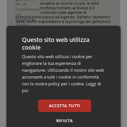
Valle D’Aosta
Oncodermatologia
smaltire le scorte Covid, le liste
d’attesa tornano al Siveas e il
controllo sulle agende di
Veneto
Oncoematologia
prenotazione passa ad Agenas. Saltano l’aumento
delle tariffe ospedaliere e la proroga dei gettonisti
Oncologia & Nutrizione
Università. Bernini firma il decreto:
Questo sito web utilizza
27.000 posti per Medicina, 3.000 in
più rispetto a scorso anno
Psoriasi & pelle
cookie
Questo sito web utilizza i cookie per
Quotidiano Cardiologia
Pnrr Salute. Missione 6 verso il
migliorare la tua esperienza di
traguardo, in chiusura la
navigazione. Utilizzando il nostro sito web
rendicontazione degli obiettivi per la
Quotidiano Chirurgia
X e ultima rata
acconsenti a tutti i cookie in conformità
con la nostra policy per i cookie.
Leggi di
Quotidiano Oncologia
Caldo. Ministero: oltre 1.700 chiamate
più
al numero 1500 dal 22 giugno.
Proseguono monitoraggi e campagna
informativa
Quotidiano Pediatria
ACCETTA TUTTI
Rene & patologie urogenitali
RIFIUTA