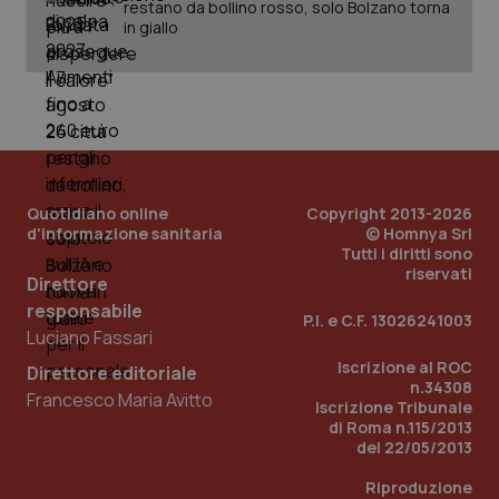
restano da bollino rosso, solo Bolzano torna
in giallo
Quotidiano online
Copyright 2013-2026
d'informazione sanitaria
© Homnya Srl
Tutti i diritti sono
riservati
Direttore
responsabile
P.I. e C.F. 13026241003
Luciano Fassari
Iscrizione al ROC
Direttore editoriale
PHPSESSID
Sessio
PHP.net
n.34308
www.quotidianosanita.it
Francesco Maria Avitto
Iscrizione Tribunale
di Roma n.115/2013
del 22/05/2013
Riproduzione