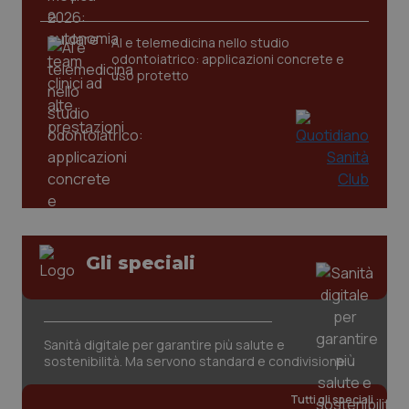
AI e telemedicina nello studio
odontoiatrico: applicazioni concrete e
uso protetto
CookieScriptConsent
5 mesi
CookieScript
settim
www.quotidianosanita.it
Gli speciali
Sanità digitale per garantire più salute e
sostenibilità. Ma servono standard e condivisione
Tutti gli speciali