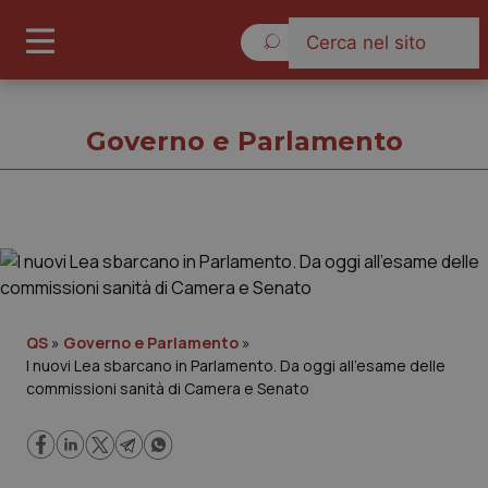
Sabato 8 Agosto 2026
Governo e Parlamento
Governo e Parlamento
Cronache
QS
»
Governo e Parlamento
»
I nuovi Lea sbarcano in Parlamento. Da oggi all’esame delle
Governo e Parlamento
commissioni sanità di Camera e Senato
Regioni e Asl
Lavoro e Professioni