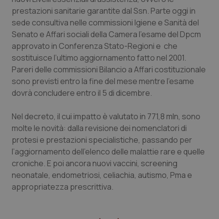
Calabria
Asma & BPCO
prestazioni sanitarie garantite dal Ssn. Parte oggi in
sede consultiva nelle commissioni Igiene e Sanità del
Campania
Car-T
Senato e Affari sociali della Camera l’esame del Dpcm
approvato in Conferenza Stato-Regioni e che
sostituisce l’ultimo aggiornamento fatto nel 2001.
Emilia-Romagna
Colesterolo & coronaropatie
Pareri delle commissioni Bilancio a Affari costituzionale
sono previsti entro la fine del mese mentre l’esame
Friuli Venezia Giulia
Dermatite Atopica
dovrà concludere entro il 5 di dicembre.
Lazio
Diabete & glucometri
Nel decreto, il cui impatto è valutato in 771,8 mln, sono
molte le novità: dalla revisione dei nomenclatori di
Liguria
Disturbi dell’umore
protesi e prestazioni specialistiche, passando per
l’aggiornamento dell’elenco delle malattie rare e quelle
Lombardia
Dolore
croniche. E poi ancora nuovi vaccini, screening
neonatale, endometriosi, celiachia, autismo, Pma e
Marche
Donna & Salute
appropriatezza prescrittiva.
Molise
Epatiti