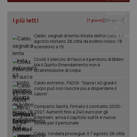
tracking-sites-ironfish-
www.quotidianosanita.it
4
I più letti
[7 giorni]
[30 giorni]
tracking-enable
settim
2 gior
Caldo, segnali di lenta ritirata dell'ondata: il 7
agosto restano 26 città da bollino rosso, l'8
scendono a 19
tracking-sites-ironfish-
www.quotidianosanita.it
4
session-id
settim
Covid. Il silenzio di Fauci e il perdono di Biden.
2 gior
Ma il Quinto Emendamento non è
un’ammissione di colpa
Caldo estremo, FADOI: “Sopra i 40 gradi il
_ga
1 anno
Google LLC
corpo può non riuscire più a disperdere il
mes
.quotidianosanita.it
calore”
Comparto Sanità. Firmato il contratto 2025-
2027. Aumenti fino a 240 euro per gli
infermieri, arriva il capitolo sull'IA e nuove
tutele per il personale
Caldo, l’ondata prosegue. Il 7 agosto 26 città