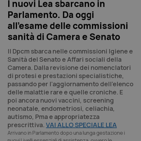
I nuovi Lea sbarcano in
Parlamento. Da oggi
Scienza e Farmaci
all’esame delle commissioni
Studi e Analisi
sanità di Camera e Senato
Lettere al direttore
Il Dpcm sbarca nelle commissioni Igiene e
Sanità del Senato e Affari sociali della
Edizioni Regionali
Camera. Dalla revisione dei nomenclatori
di protesi e prestazioni specialistiche,
QS Pro
passando per l’aggiornamento dell’elenco
delle malattie rare e quelle croniche. E
Professionisti Sanitari.AI
poi ancora nuovi vaccini, screening
neonatale, endometriosi, celiachia,
Abruzzo
QS Pro Gold
autismo, Pma e appropriatezza
prescrittiva.
VAI ALLO SPECIALE LEA
QS Club
Newsletter
Basilicata
Artrite & artrosi
Arrivano in Parlamento dopo una lunga gestazione i
nuovi Livelli essenziali di assistenza, ovvero le