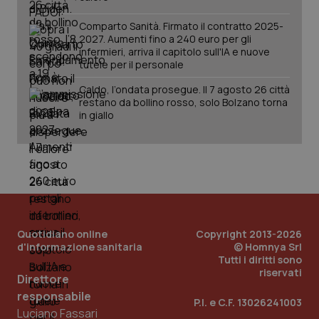
Comparto Sanità. Firmato il contratto 2025-
2027. Aumenti fino a 240 euro per gli
infermieri, arriva il capitolo sull'IA e nuove
tutele per il personale
Caldo, l’ondata prosegue. Il 7 agosto 26 città
restano da bollino rosso, solo Bolzano torna
in giallo
Quotidiano online
Copyright 2013-2026
d'informazione sanitaria
© Homnya Srl
Tutti i diritti sono
riservati
Direttore
responsabile
P.I. e C.F. 13026241003
Luciano Fassari