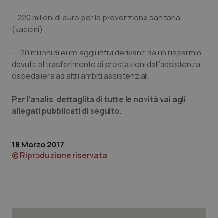
– 220 milioni di euro per la prevenzione sanitaria
(vaccini);
– I 20 milioni di euro aggiuntivi derivano da un risparmio
dovuto al trasferimento di prestazioni dall’assistenza
ospedaliera ad altri ambiti assistenziali.
PHPSESSID
Sessio
PHP.net
www.quotidianosanita.it
Per l'analisi dettaglita di tutte le novità vai agli
allegati pubblicati di seguito.
18 Marzo 2017
© Riproduzione riservata