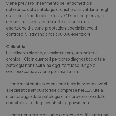
Viene previsto l’inserimento dell’endometriosi
nell’elenco delle patologie croniche ed invalidanti, negli
stadi clinici “moderato” e “grave". Di conseguenza, si
Necessari
Statistici
Marketing
riconosce alle pazienti il diritto ad usufruire in
I cookie necessari contribuiscono a rendere fruibile il
esenzione di alcune prestazioni specialistiche di
sito web abilitandone funzionalità di base quali la
navigazione sulle pagine e l'accesso alle aree
controllo. Si stimano circa 300.000 esenzioni
protette del sito. Il sito web non è in grado di
funzionare correttamente senza questi cookie.
Celiachia.
Nome
Fornitore
/
Dominio
Scaden
La celiachia diviene, da malattia rara, una malattia
VISITOR_PRIVACY_METADATA
5 mesi
YouTube
cronica. Ciò in quanto il percorso diagnostico di tale
settim
.youtube.com
patologia non risulta, ad oggi, tortuoso, lungo e
oneroso come avviene per i malati rari.
– sono mantenute in esenzione tutte le prestazioni di
specialistica ambulatoriale comprese nei LEA, utili al
monitoraggio della patologia e alla prevenzione delle
complicanze e degli eventuali aggravamenti.
– come per tutte le malattie croniche è sufficiente una