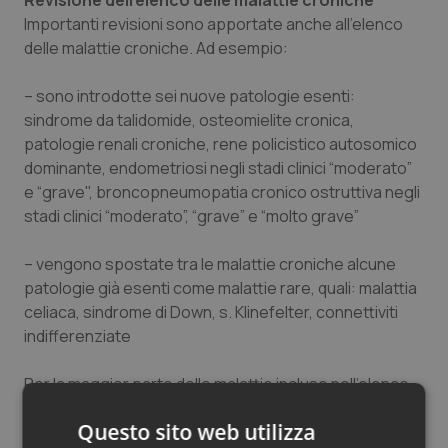
Revisione dell’elenco delle malattie croniche
Importanti revisioni sono apportate anche all’elenco
delle malattie croniche. Ad esempio:
– sono introdotte sei nuove patologie esenti:
sindrome da talidomide, osteomielite cronica,
patologie renali croniche, rene policistico autosomico
dominante, endometriosi negli stadi clinici “moderato”
e “grave", broncopneumopatia cronico ostruttiva negli
stadi clinici “moderato”, “grave” e “molto grave”
– vengono spostate tra le malattie croniche alcune
patologie già esenti come malattie rare, quali: malattia
celiaca, sindrome di Down, s. Klinefelter, connettiviti
indifferenziate
Per la maggior parte delle malattie incluse nell’elenco
sono individuate una serie di prestazioni fruibili in
Questo sito web utilizza
esenzione. Per alcune particolari mala sono