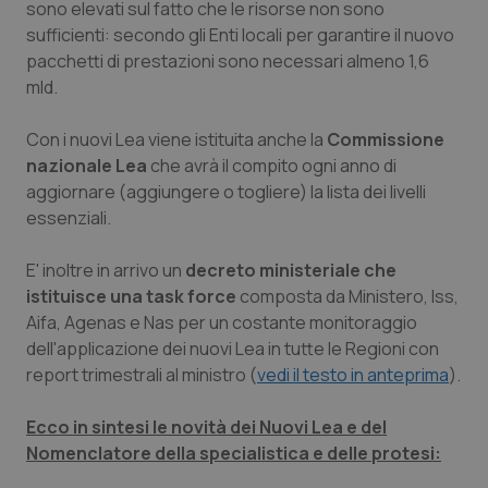
Valle D’Aosta
Oncodermatologia
sono elevati sul fatto che le risorse non sono
sufficienti: secondo gli Enti locali per garantire il nuovo
Veneto
Oncoematologia
pacchetti di prestazioni sono necessari almeno 1,6
mld.
Oncologia & Nutrizione
Con i nuovi Lea viene istituita anche la
Commissione
nazionale Lea
che avrà il compito ogni anno di
Psoriasi & pelle
aggiornare (aggiungere o togliere) la lista dei livelli
essenziali.
Quotidiano Cardiologia
E' inoltre in arrivo un
decreto ministeriale che
Quotidiano Chirurgia
istituisce una task force
composta da Ministero, Iss,
Aifa, Agenas e Nas per un costante monitoraggio
Quotidiano Oncologia
dell'applicazione dei nuovi Lea in tutte le Regioni con
report trimestrali al ministro (
vedi il testo in anteprima
).
Quotidiano Pediatria
Ecco in sintesi le novità dei Nuovi Lea e del
Nomenclatore della specialistica e delle protesi:
Rene & patologie urogenitali