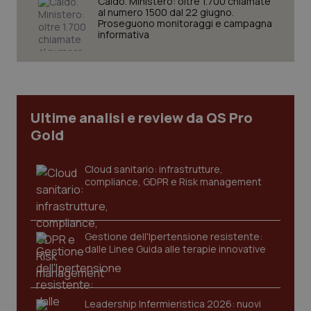
Caldo. Ministero: oltre 1.700 chiamate
inco
della
può
al numero 1500 dal 22 giugno.
sessione.
det
Proseguono monitoraggi e campagna
vis
informativa
web
uti
nuo
ver
dell
You
__Secure-YNID
.youtube.com
5 mesi 4
Que
Ultime analisi e review da QS Pro
settimane
imp
You
Gold
ten
pre
del
vid
Cloud sanitario: infrastrutture,
inco
compliance, GDPR e Risk management
può
det
vis
web
uti
nuo
Gestione dell'Ipertensione resistente:
ver
dalle Linee Guida alle terapie innovative
dell
You
YSC
Sessione
Que
Google LLC
imp
.youtube.com
Leadership Infermieristica 2026: nuovi
You