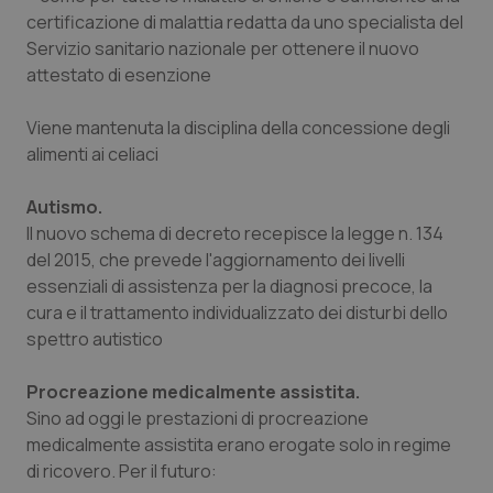
certificazione di malattia redatta da uno specialista del
Servizio sanitario nazionale per ottenere il nuovo
attestato di esenzione
CookieScriptConsent
5 mesi
CookieScript
settim
www.quotidianosanita.it
Viene mantenuta la disciplina della concessione degli
alimenti ai celiaci
Autismo.
Il nuovo schema di decreto recepisce la legge n. 134
del 2015, che prevede l'aggiornamento dei livelli
essenziali di assistenza per la diagnosi precoce, la
cura e il trattamento individualizzato dei disturbi dello
spettro autistico
tracking-sites-ironfish-
www.quotidianosanita.it
4
Procreazione medicalmente assistita.
tracking-enable
settim
2 gior
Sino ad oggi le prestazioni di procreazione
medicalmente assistita erano erogate solo in regime
di ricovero. Per il futuro: