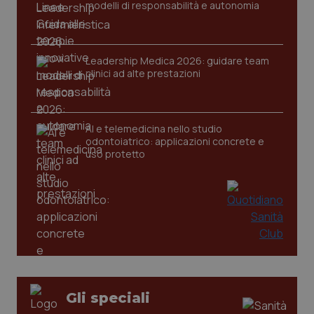
ten
modelli di responsabilità e autonomia
vis
vid
__Secure-
.youtube.com
5 mesi 4
Que
ROLLOUT_TOKEN
settimane
imp
Leadership Medica 2026: guidare team
You
ges
clinici ad alte prestazioni
del
e d
per
del
ute
AI e telemedicina nello studio
odontoiatrico: applicazioni concrete e
tracking-sites-
www.quotidianosanita.it
4
Que
ironfish-tracking-
settimane
imp
uso protetto
named-enable
2 giorni
dal
per 
sis
sol
ute
ide
Wel
Gli speciali