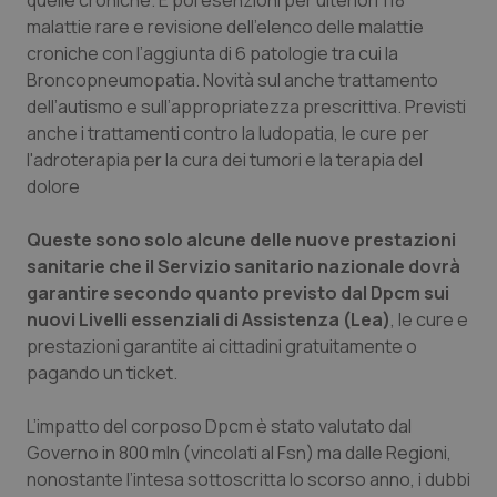
quelle croniche. E poi esenzioni per ulteriori 118
malattie rare e revisione dell’elenco delle malattie
Piemonte
HIV
croniche con l’aggiunta di 6 patologie tra cui la
Broncopneumopatia. Novità sul anche trattamento
Provincia Autonoma di Bolzano
Infezioni & Febbre
dell’autismo e sull’appropriatezza prescrittiva. Previsti
anche i trattamenti contro la ludopatia, le cure per
Provincia Autonoma di Trento
Ipertensione & Scompenso
l'adroterapia per la cura dei tumori e la terapia del
dolore
Puglia
Malattie rare
Queste sono solo alcune delle nuove prestazioni
sanitarie che il Servizio sanitario nazionale dovrà
Sardegna
Malattia di Crohn & Rettocolite Ulcerosa
garantire secondo quanto previsto dal Dpcm sui
nuovi Livelli essenziali di Assistenza (Lea)
, le cure e
Sicilia
Neuroscienze & patologie neurodegenerative
prestazioni garantite ai cittadini gratuitamente o
pagando un ticket.
Toscana
Obesità
L’impatto del corposo Dpcm è stato valutato dal
Umbria
Oftalmologia
Governo in 800 mln (vincolati al Fsn) ma dalle Regioni,
nonostante l’intesa sottoscritta lo scorso anno, i dubbi