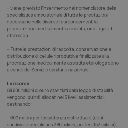
tracking-sites-ironfish-
www.quotidianosanita.it
4
– viene previsto l’inserimento nel nomenclatore della
session-id
settim
2 gior
specialistica ambulatoriale di tutte le prestazioni
necessarie nelle diverse fasi concernenti la
procreazione medicalmente assistita, omologa ed
eterologa.
_ga
1 anno
Google LLC
mes
.quotidianosanita.it
– Tutte le prestazioni di raccolta, conservazione e
distribuzione di cellule riproduttive finalizzate alla
procreazione medicalmente assistita eterologa sono
a carico del Servizio sanitario nazionale.
Le risorse.
Gli 800 milioni di euro stanziati dalla legge di stabilità
vengono, quindi, allocati nei 3 livelli assistenziali,
destinando:
– 600 milioni per l’assistenza distrettuale (così
suddivisi: specialistica 380 milioni, protesi 153 milioni);