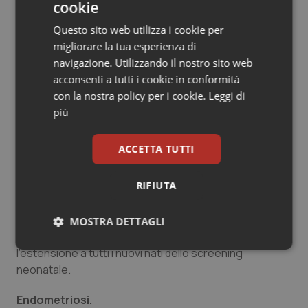
individuate puntualmente in quanto le necessità
cookie
assistenziali dei pazienti sono estese e variabili. In tal
Questo sito web utilizza i cookie per
caso, per garantire una maggiore flessibilità
migliorare la tua esperienza di
assistenziale, il medico le individuerà di volta in volta
navigazione. Utilizzando il nostro sito web
acconsenti a tutti i cookie in conformità
Vaccini.
con la nostra policy per i cookie.
Leggi di
Vi è l’introduzione di nuovi vaccini (come: anti-
più
Papillomavirus, anti- Pneumococco, anti-
Meningococco) e l’estensione a nuovi destinatari (ad
ACCETTA TUTTI
esempio, per il Papillomavirus il vaccino viene erogato
anche agli adolescenti maschi)
RIFIUTA
Screening neonatale.
Vi è l’introduzione dello screening neonatale per la
MOSTRA DETTAGLI
sordità congenita e la cataratta congenita e
Necessari
Statistici
Marketing
l'estensione a tutti i nuovi nati dello screening
neonatale.
Endometriosi.