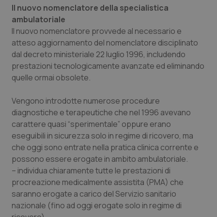
Il nuovo nomenclatore della specialistica
Salute orale & impianti
ambulatoriale
Il nuovo nomenclatore provvede al necessario e
Sangue & coagulazione
atteso aggiornamento del nomenclatore disciplinato
dal decreto ministeriale 22 luglio 1996, includendo
Tiroide
prestazioni tecnologicamente avanzate ed eliminando
quelle ormai obsolete.
Tumore al seno
Vengono introdotte numerose procedure
Tumore ovarico
diagnostiche e terapeutiche che nel 1996 avevano
carattere quasi “sperimentale” oppure erano
eseguibili in sicurezza solo in regime di ricovero, ma
Tumori del Polmone & Testa Collo
che oggi sono entrate nella pratica clinica corrente e
possono essere erogate in ambito ambulatoriale.
Tumori gastrointestinali
– individua chiaramente tutte le prestazioni di
procreazione medicalmente assistita (PMA) che
Ulcera & Reflusso
saranno erogate a carico del Servizio sanitario
nazionale (fino ad oggi erogate solo in regime di
Vaccini