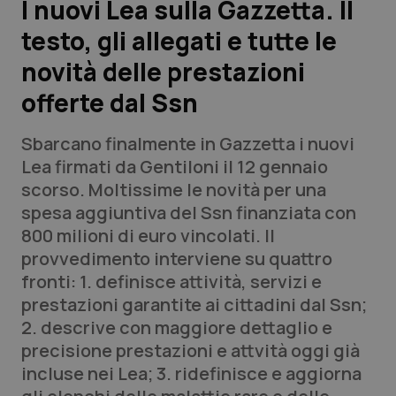
I nuovi Lea sulla Gazzetta. Il
testo, gli allegati e tutte le
Scienza e Farmaci
novità delle prestazioni
Studi e Analisi
offerte dal Ssn
Lettere al direttore
Sbarcano finalmente in Gazzetta i nuovi
Lea firmati da Gentiloni il 12 gennaio
Edizioni Regionali
scorso. Moltissime le novità per una
spesa aggiuntiva del Ssn finanziata con
QS Pro
800 milioni di euro vincolati. Il
provvedimento interviene su quattro
Professionisti Sanitari.AI
fronti: 1. definisce attività, servizi e
prestazioni garantite ai cittadini dal Ssn;
Abruzzo
QS Pro Gold
2. descrive con maggiore dettaglio e
precisione prestazioni e attvità oggi già
QS Club
Newsletter
Basilicata
Artrite & artrosi
incluse nei Lea; 3. ridefinisce e aggiorna