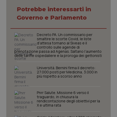
Potrebbe interessarti in
Governo e Parlamento
_ga_KM60CM4NPH
.quotidianosanita.it
1 anno
mes
Decreto PA. Un commissario per
smaltire le scorte Covid, le liste
d’attesa tornano al Siveas e il
controllo sulle agende di
prenotazione passa ad Agenas. Saltano l’aumento
delle tariffe ospedaliere e la proroga dei gettonisti
Università. Bernini firma il decreto:
27.000 posti per Medicina, 3.000 in
più rispetto a scorso anno
Fornitore
/
Nome
Scadenza
Descrizion
Dominio
Nome
Fornitore
/
Dominio
Scadenza
Des
_ga_0VMQEQKQ1N
.quotidianosanita.it
1 anno 1
Questo
mese
cookie
VISITOR_INFO1_LIVE
5 mesi 4
Que
Google LLC
Pnrr Salute. Missione 6 verso il
viene
settimane
imp
.youtube.com
traguardo, in chiusura la
utilizzato
You
rendicontazione degli obiettivi per la
da Google
ten
X e ultima rata
Analytics
pre
per
del
mantener
vid
lo stato