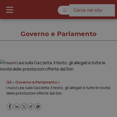
Sabato 8 Agosto 2026
Governo e Parlamento
Governo e Parlamento
Cronache
QS
»
Governo e Parlamento
»
I nuovi Lea sulla Gazzetta. Il testo, gli allegati e tutte le novità
Governo e Parlamento
delle prestazioni offerte dal Ssn
Regioni e Asl
Lavoro e Professioni