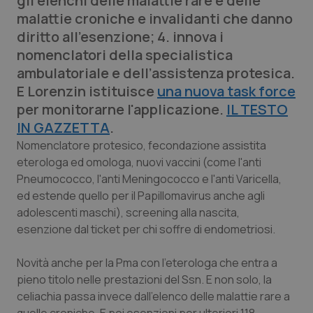
gli elenchi delle malattie rare e delle
Calabria
Asma & BPCO
malattie croniche e invalidanti che danno
diritto all’esenzione; 4. innova i
Campania
Car-T
nomenclatori della specialistica
ambulatoriale e dell’assistenza protesica.
Emilia-Romagna
Colesterolo & coronaropatie
E Lorenzin istituisce
una nuova task force
per monitorarne l'applicazione.
IL TESTO
Friuli Venezia Giulia
Dermatite Atopica
IN GAZZETTA
.
Nomenclatore protesico, fecondazione assistita
Lazio
Diabete & glucometri
eterologa ed omologa, nuovi vaccini (come l'anti
Pneumococco, l'anti Meningococco e l'anti Varicella,
Liguria
Disturbi dell’umore
ed estende quello per il Papillomavirus anche agli
adolescenti maschi), screening alla nascita,
Lombardia
Dolore
esenzione dal ticket per chi soffre di endometriosi.
Novità anche per la Pma con l'eterologa che entra a
Marche
Donna & Salute
pieno titolo nelle prestazioni del Ssn. E non solo, la
celiachia passa invece dall'elenco delle malattie rare a
Molise
Epatiti