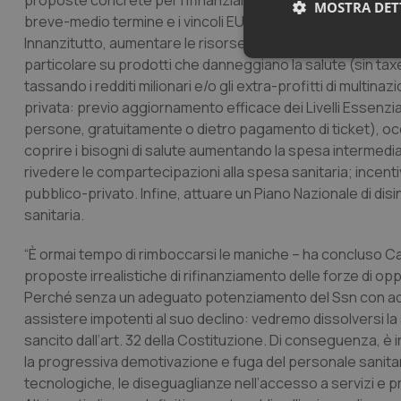
proposte concrete per rifinanziare il Ssn. Nell’impossibilità
MOSTRA DET
breve-medio termine e i vincoli EU sul debito, occorre pun
Innanzitutto, aumentare le risorse per la sanità, riallocand
Neces
particolare su prodotti che danneggiano la salute (sin tax
tassando i redditi milionari e/o gli extra-profitti di multina
privata: previo aggiornamento efficace dei Livelli Essenziali
persone, gratuitamente o dietro pagamento di ticket), occ
coprire i bisogni di salute aumentando la spesa intermedia
rivedere le compartecipazioni alla spesa sanitaria; incent
pubblico-privato. Infine, attuare un Piano Nazionale di dis
sanitaria.
I cookie necessari con
e l'accesso alle aree 
“È ormai tempo di rimboccarsi le maniche – ha concluso Ca
Nome
proposte irrealistiche di rifinanziamento delle forze di opp
VISITOR_PRIVACY_
Perché senza un adeguato potenziamento del Ssn con ade
assistere impotenti al suo declino: vedremo dissolversi la s
sancito dall’art. 32 della Costituzione. Di conseguenza, è 
la progressiva demotivazione e fuga del personale sanitari
CookieScriptConse
tecnologiche, le diseguaglianze nell’accesso a servizi e pre