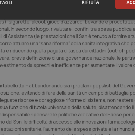
 di aumentare la spesa pubblica totale visto l’inverosimile balzo
RIFIUTA
TAGLI
ACC
tare sulla combinazione delle altre strategie proposte dall’Oc
ole da altri capitoli di spesa pubblica e/o introducendo tasse d
sari
Statistici
Mar
es): sigarette, alcool, gioco d’azzardo, bevande e prodotti zu
zionali. In secondo luogo, rivalutare i confini tra spesa pubblica
 di Assistenza (le prestazioni che il Ssn è tenuto a fornire a tu
orre attuare una “sana riforma” della sanità integrativa che p
ta e riducendo quella pagata di tasca dai cittadini (out-of-poc
ivare, previa definizione di una governance nazionale, le partn
Necessari
Statistici
Marketing
investimento da sprechi e inefficienze per aumentare il valore 
tribuiscono a rendere fruibile il sito web abilitandone funzionalità di base quali la nav
protette del sito. Il sito web non è in grado di funzionare correttamente senza questi coo
rtabellotta – abbandonando sia i proclami populisti del Govern
Fornitore
/
Dominio
Scadenza
Descrizione
osizione, evitando di fare della sanità un campo di battaglia pol
METADATA
5 mesi 4
Questo cookie viene utilizzato p
YouTube
guate risorse e coraggiose riforme di sistema, non resterà
settimane
scelte di consenso e privacy dell'
.youtube.com
interazione con il sito. Registra i
ua funzione di tutela universale della salute, disattendendo il 
del visitatore riguardo a varie pol
impostazioni sulla privacy, garan
indispensabile ripensare le politiche allocative del Paese per 
preferenze siano onorate nelle se
o dal Ssn, le difficoltà di accesso alle innovazioni farmacolog
nt
5 mesi 3
Questo cookie viene utilizzato da
CookieScript
stazioni sanitarie, l’aumento della spesa privata e la rinuncia 
settimane
Script.com per ricordare le pref
www.quotidianosanita.it
sui cookie dei visitatori. È neces