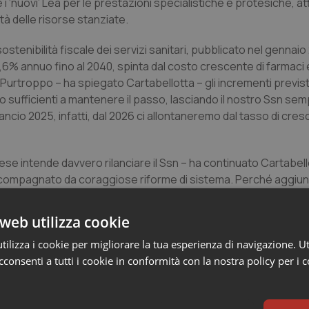
 i ‘nuovi’ Lea per le prestazioni specialistiche e protesiche, a
ità delle risorse stanziate.
stenibilità fiscale dei servizi sanitari, pubblicato nel gennaio 
,6% annuo fino al 2040, spinta dal costo crescente di farmaci
Purtroppo – ha spiegato Cartabellotta – gli incrementi previsti
o sufficienti a mantenere il passo, lasciando il nostro Ssn sem
ancio 2025, infatti, dal 2026 ci allontaneremo dal tasso di cres
ese intende davvero rilanciare il Ssn – ha continuato Cartabell
ccompagnato da coraggiose riforme di sistema. Perché aggiun
e fare riforme “senza maggiori oneri per la finanza pubblica” c
l DdL sulle prestazioni sanitarie. Nonostante la stagnante crescit
web utilizza cookie
tà dell’evasione fiscale, con un approccio scientifico e la gius
ilizza i cookie per migliorare la tua esperienza di navigazione. Ut
 annuo del Fsn, al di sotto del quale non scendere, a prescinde
consenti a tutti i cookie in conformità con la nostra policy per i 
del gennaio 2024, la Fondazione Gimbe ha presentato in audiz