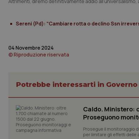
Altrimenti, diremo definitivamente addio all’universalismo, al
tracking-sites-ironf
tracking-enable
Sereni (Pd): “Cambiare rotta o declino Ssn irrevers
tracking-sites-ironf
session-id
04 Novembre 2024
_ga
© Riproduzione riservata
Potrebbe interessarti in Govern
PHPSESSID
Caldo. Ministero: 
Proseguono monit
Prosegue il monitoraggio de
per limitare gli effetti dell
_ga_KM60CM4NPH