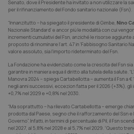
Senato, dove il Presidente ha invitato a non utilizzare la
per il rifinanziamento del Fondo sanitario nazionale (Fsn).
“Innanzitutto – ha spiegato il presidente di Gimbe,
Nino Ca
Nazionale Standard’ e ancor più le modalità con cui vengono
incrementi cumulativi del Fsn, anziché le risorse aggiunte
proposto di rinominare l’art. 47 in ‘Fabbisogno Sanitario Na
valore assoluto, sia l’importo rideterminato del Fsn.
La Fondazione ha evidenziato come la crescita del Fsn sia ne
garantire in maniera equa il diritto alla tutela della salute. “L
Manovra 2024 – spiega Cartabellotta – aumenta il Fsn a € 136
negli anni successivi, eccezion fatta per il 2026 (+3%), gli
+0,7% nel 2029 e +0,8% nel 2030.
“Ma soprattutto – ha rilevato Cartabellotta – emerge chiara
prodotta dal Paese, segno che il rafforzamento del Ssn e l
Governo”. Infatti, in termini di percentuale di Pil, il Fsn s
nel 2027, al 5,8% nel 2028 e al 5,7% nel 2029. “Questo tren