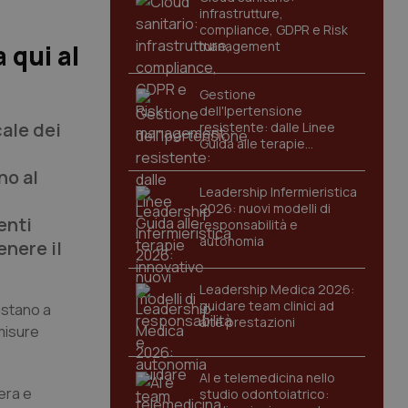
infrastrutture,
compliance, GDPR e Risk
management
 qui al
Gestione
dell'Ipertensione
cale dei
resistente: dalle Linee
Guida alle terapie
innovative
no al
Leadership Infermieristica
2026: nuovi modelli di
enti
responsabilità e
autonomia
enere il
Leadership Medica 2026:
guidare team clinici ad
astano a
alte prestazioni
 misure
AI e telemedicina nello
era e
studio odontoiatrico: