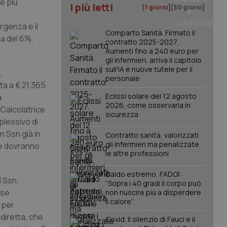
e più
I più letti
[7 giorni]
[30 giorni]
rgenza e il
Comparto Sanità. Firmato il
ca del 6%,
contratto 2025-2027.
Aumenti fino a 240 euro per
gli infermieri, arriva il capitolo
sull'IA e nuove tutele per il
,
personale
ta a € 21.365
Eclissi solare del 12 agosto
a
2026, come osservarla in
“Calcolatrice
sicurezza
plessivo di
n Ssn già in
Contratto sanità, valorizzati
gli infermieri ma penalizzate
 e dovranno
le altre professioni
Caldo estremo, FADOI:
l Ssn.
“Sopra i 40 gradi il corpo può
rse
non riuscire più a disperdere
il calore”
e per
 diretta, che
Covid. Il silenzio di Fauci e il