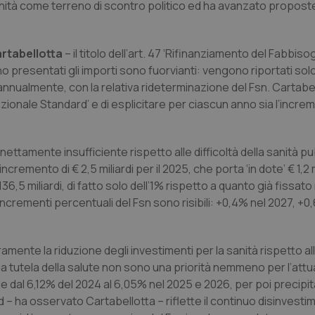
 sanità come terreno di scontro politico ed ha avanzato propos
rtabellotta
– il titolo dell’art. 47 ‘Rifinanziamento del Fabbis
 presentati gli importi sono fuorvianti: vengono riportati solo
 annualmente, con la relativa rideterminazione del Fsn. Cartabe
zionale Standard’ e di esplicitare per ciascun anno sia l’incre
ttamente insufficiente rispetto alle difficoltà della sanità pu
’incremento di € 2,5 miliardi per il 2025, che porta ‘in dote’ € 1,2 m
,5 miliardi, di fatto solo dell’1% rispetto a quanto già fissato 
 incrementi percentuali del Fsn sono risibili: +0,4% nel 2027, +0
mente la riduzione degli investimenti per la sanità rispetto al
a tutela della salute non sono una priorità nemmeno per l’attu
cende dal 6,12% del 2024 al 6,05% nel 2025 e 2026, per poi precipi
d – ha osservato Cartabellotta – riflette il continuo disinvesti