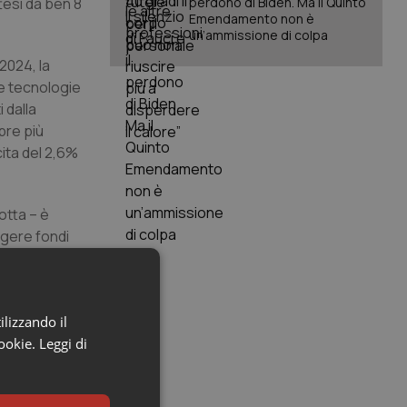
ttesi da ben 8
perdono di Biden. Ma il Quinto
Emendamento non è
un’ammissione di colpa
2024, la
 e tecnologie
 dalla
pre più
cita del 2,6%
otta – è
gere fondi
rea solo
a
ta volontà
ilizzando il
re dagli
cookie.
Leggi di
ione