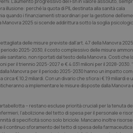
overni. L’aumento progressivo del Fsn in valore assoluto, sempr
illusione: perché la quota di PIL destinata alla sanità cala
ia quando i finanziamenti straordinari per la gestione dell’eme
la Manovra 2025 si scende addirittura sotto la soglia psicologi
dettagliata delle misure previste dall’art. 47 della Manovra 2025
el periodo 2025-2030, il costo complessivo delle misure ammon
nale sanitario, non riportati dal testo della Manovra. Costi che l
ni per il triennio 2025-2027 e € 4.031 milioni per il 2028-2030. 
e dalla Manovra per il periodo 2025-2030 hanno un impatto com
irca € 10,2 miliardi. Con un divario che sfiora i € 19 miliardi e u
 faticheranno a implementare le misure disposte dalla Manovra
rtabellotta – restano escluse priorità cruciali per la tenuta de
nfermieri, l’abolizione del tetto di spesa per il personale e riso
ennità di specificità sono solo briciole. Mancano inoltre risors
ire il continuo sforamento del tetto di spesa della farmaceutica