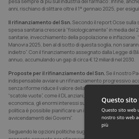
pesa sempre di più sull’industria del farmaco”. Infine, anche
anni, rischiano di slittare oltre il 1° gennaio 2025, per esigu
Il rifinanziamento del Ssn.
Secondo il report Ocse sulla so
spesa sanitaria crescerà “fisiologicamente” in media del 2
sanitarie, invecchiamento della popolazione e inflazione. “
Manovra 2025, ben al di sotto di questa soglia, non sarann
indietro”. Con il finanziamento assegnato dalla Legge di Bil
annuo, accumulando un gap di circa € 12 miliardi nel 2030.
Proposte per il rifinanziamento del Ssn.
Se il nostro Pa
indispensabile avviare un rifinanziamento progressivo a
senza riforme riduce il valore della spesa sanitaria, mentr
“scatole vuote”, come il DL anziani, il DL liste di attesa e i
Questo sito 
economica, gli enormi interessi sul debito pubblico e l’enti
Questo sito web ut
politica è possibile pianificare un incremento percentuale
nostro sito web ac
avvicendamenti dei Governi”.
più
Seguendo le opzioni politiche suggerite dal report Ocse 