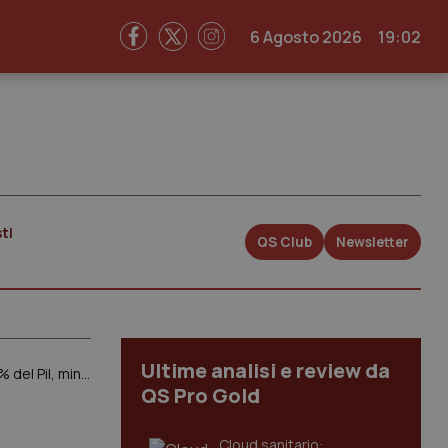
6 Agosto 2026
19:02
ti
QS Club
Newsletter
Ultime analisi e review da
Manovra. Gimbe: “Rispetto a misure previste mancano 19 mld da qui al 2030. Nel 2027 si scende al 5,9% del Pil, minimo storico”
QS Pro Gold
Cloud sanitario: