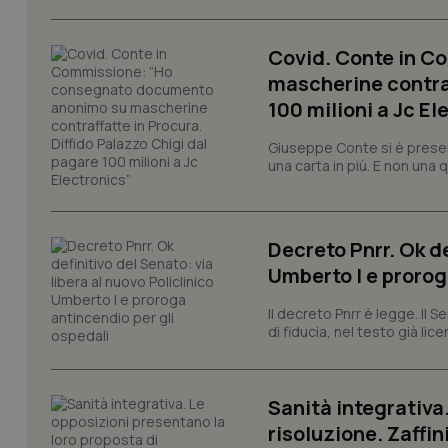
Covid. Conte in 
mascherine contraf
Nome
Nome
100 milioni a Jc El
VISITOR_INFO1_LIV
_ga_0VMQEQKQ1N
Giuseppe Conte si è presen
una carta in più. E non una
__Secure-YNID
Decreto Pnrr. Ok de
Umberto I e prorog
YSC
Il decreto Pnrr è legge. Il 
__Secure-
di fiducia, nel testo già lic
ROLLOUT_TOKEN
tracking-sites-
ironfish-tracking-
Sanità integrativa
named-enable
risoluzione. Zaffin