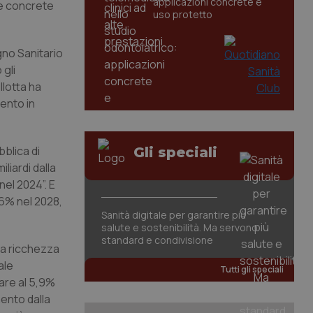
applicazioni concrete e
te concrete
uso protetto
ogno Sanitario
 gli
llotta ha
mento in
bblica di
Gli speciali
iliardi dalla
nel 2024”. E
,6% nel 2028,
Sanità digitale per garantire più
salute e sostenibilità. Ma servono
standard e condivisione
la ricchezza
ale
Tutti gli speciali
tare al 5,9%
mento dalla