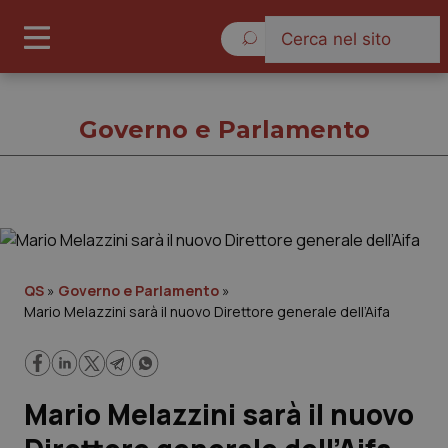
Venerdì 7 Agosto 2026
Governo e Parlamento
Governo e Parlamento
Cronache
QS
»
Governo e Parlamento
»
Mario Melazzini sarà il nuovo Direttore generale dell’Aifa
Governo e Parlamento
Regioni e Asl
Mario Melazzini sarà il nuovo
Lavoro e Professioni