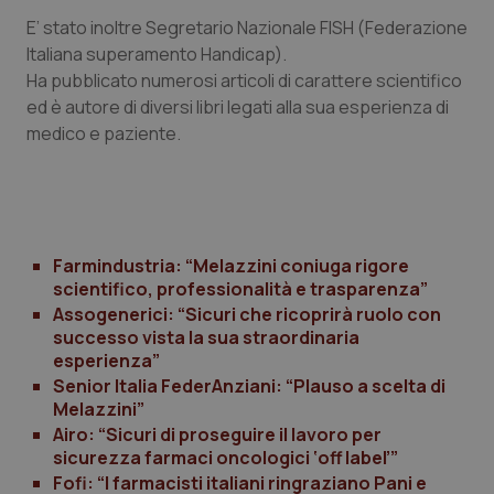
Salute orale & impianti
E’ stato inoltre Segretario Nazionale FISH (Federazione
Italiana superamento Handicap).
Ha pubblicato numerosi articoli di carattere scientifico
Sangue & coagulazione
ed è autore di diversi libri legati alla sua esperienza di
medico e paziente.
Tiroide
Tumore al seno
Tumore ovarico
Farmindustria: “Melazzini coniuga rigore
scientifico, professionalità e trasparenza”
Tumori del Polmone & Testa Collo
Assogenerici: “Sicuri che ricoprirà ruolo con
successo vista la sua straordinaria
esperienza”
Tumori gastrointestinali
Senior Italia FederAnziani: “Plauso a scelta di
Melazzini”
Ulcera & Reflusso
Airo: “Sicuri di proseguire il lavoro per
sicurezza farmaci oncologici ‘off label’”
Fofi: “I farmacisti italiani ringraziano Pani e
Vaccini