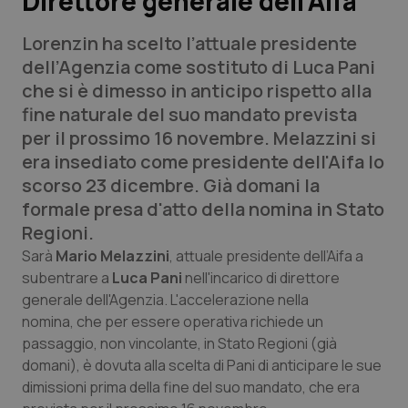
Direttore generale dell’Aifa
Lorenzin ha scelto l’attuale presidente
Scienza e Farmaci
dell’Agenzia come sostituto di Luca Pani
che si è dimesso in anticipo rispetto alla
Studi e Analisi
fine naturale del suo mandato prevista
per il prossimo 16 novembre. Melazzini si
Lettere al direttore
era insediato come presidente dell'Aifa lo
scorso 23 dicembre. Già domani la
Edizioni Regionali
formale presa d'atto della nomina in Stato
Regioni.
QS Pro
Sarà
Mario Melazzini
, attuale presidente dell’Aifa a
subentrare a
Luca Pani
nell'incarico di direttore
Professionisti Sanitari.AI
generale dell'Agenzia. L'accelerazione nella
nomina,
che per essere operativa richiede un
Abruzzo
QS Pro Gold
passaggio, non vincolante, in Stato Regioni (già
domani), è dovuta alla scelta di Pani di anticipare le sue
QS Club
Newsletter
Basilicata
Artrite & artrosi
dimissioni prima della fine del suo mandato, che era