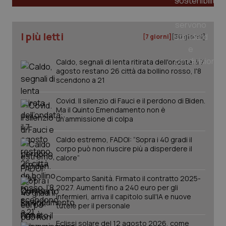
I più letti
[7 giorni]
[30 giorni]
Caldo, segnali di lenta ritirata dell'ondata: il 7
agosto restano 26 città da bollino rosso, l'8
scendono a 21
Covid. Il silenzio di Fauci e il perdono di Biden.
Ma il Quinto Emendamento non è
un’ammissione di colpa
_ga_KM60CM4NPH
.quotidianosanita.it
1 anno
mes
Caldo estremo, FADOI: “Sopra i 40 gradi il
corpo può non riuscire più a disperdere il
calore”
Comparto Sanità. Firmato il contratto 2025-
2027. Aumenti fino a 240 euro per gli
infermieri, arriva il capitolo sull'IA e nuove
tutele per il personale
Eclissi solare del 12 agosto 2026, come