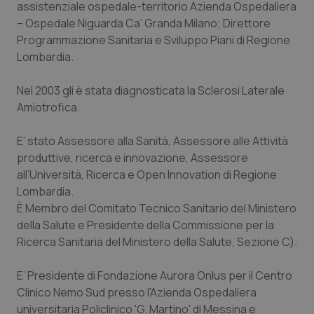
assistenziale ospedale-territorio Azienda Ospedaliera
– Ospedale Niguarda Ca’ Granda Milano; Direttore
Piemonte
HIV
Programmazione Sanitaria e Sviluppo Piani di Regione
Lombardia.
Provincia Autonoma di Bolzano
Infezioni & Febbre
Nel 2003 gli è stata diagnosticata la Sclerosi Laterale
Provincia Autonoma di Trento
Ipertensione & Scompenso
Amiotrofica.
Puglia
Malattie rare
E’ stato Assessore alla Sanità, Assessore alle Attività
produttive, ricerca e innovazione, Assessore
Sardegna
Malattia di Crohn & Rettocolite Ulcerosa
all’Università, Ricerca e Open Innovation di Regione
Lombardia.
Sicilia
Neuroscienze & patologie neurodegenerative
È Membro del Comitato Tecnico Sanitario del Ministero
della Salute e Presidente della Commissione per la
Ricerca Sanitaria del Ministero della Salute, Sezione C).
Toscana
Obesità
E’ Presidente di Fondazione Aurora Onlus per il Centro
Umbria
Oftalmologia
Clinico Nemo Sud presso l'Azienda Ospedaliera
universitaria Policlinico 'G. Martino' di Messina e