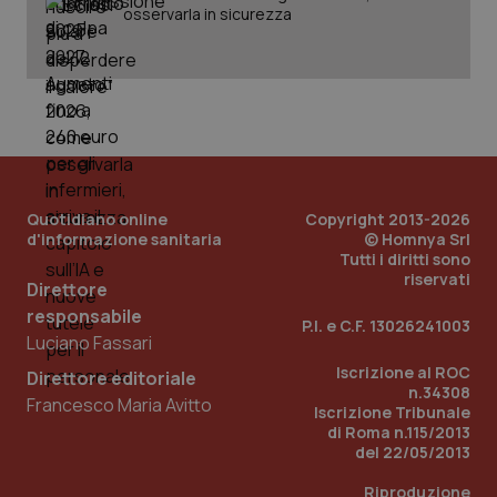
Fornitore
/
Nome
Scadenza
Descrizion
osservarla in sicurezza
Dominio
Nome
Fornitore
/
Dominio
Scadenza
Des
_ga_0VMQEQKQ1N
.quotidianosanita.it
1 anno 1
Questo
mese
cookie
VISITOR_INFO1_LIVE
5 mesi 4
Que
Google LLC
viene
settimane
imp
.youtube.com
utilizzato
You
da Google
ten
Analytics
pre
per
del
mantener
vid
lo stato
inco
della
può
sessione.
det
Quotidiano online
Copyright 2013-2026
vis
d'informazione sanitaria
© Homnya Srl
web
uti
Tutti i diritti sono
nuo
riservati
ver
Direttore
dell
responsabile
You
P.I. e C.F. 13026241003
Luciano Fassari
__Secure-YNID
.youtube.com
5 mesi 4
Que
settimane
imp
Iscrizione al ROC
Direttore editoriale
You
n.34308
ten
Francesco Maria Avitto
Iscrizione Tribunale
pre
del
di Roma n.115/2013
vid
del 22/05/2013
inco
può
det
Riproduzione