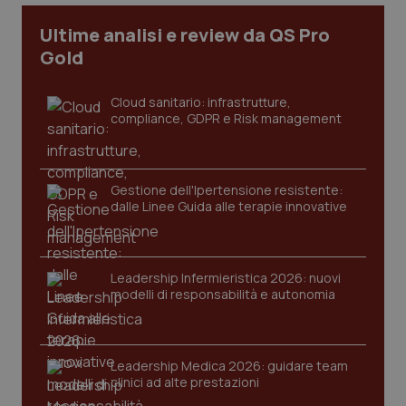
Ultime analisi e review da QS Pro
tracking-sites-ironfish-
www.quotidianosanita.it
4
Gold
tracking-enable
settim
2 gior
Cloud sanitario: infrastrutture,
compliance, GDPR e Risk management
tracking-sites-ironfish-
www.quotidianosanita.it
4
session-id
settim
2 gior
Gestione dell'Ipertensione resistente:
dalle Linee Guida alle terapie innovative
_ga
1 anno
Google LLC
mes
.quotidianosanita.it
Leadership Infermieristica 2026: nuovi
modelli di responsabilità e autonomia
Leadership Medica 2026: guidare team
clinici ad alte prestazioni