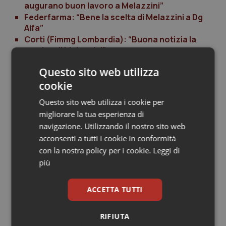
augurano buon lavoro a Melazzini”
Federfarma: “Bene la scelta di Melazzini a Dg
Aifa”
Corti (Fimmg Lombardia): “Buona notizia la
nomina di Melazzini”
Cittadinanzattiva: “Buona scelta. Sempre
Questo sito web utilizza
dimostrato correttezza, onestà e attenzione a
pazienti“
cookie
Fnomceo: “Nomina che condividiamo.
Questo sito web utilizza i cookie per
Soprattutto pensando alla sua capacità di
migliorare la tua esperienza di
medico di capire il tema dei farmaci innovativi”
navigazione. Utilizzando il nostro sito web
Sigo e Aogoi: “Scelta la persona giusta”
acconsenti a tutti i cookie in conformità
Rizzotti (FI): “Con nomina Melazzini premio a
competenze e impegno”
con la nostra policy per i cookie.
Leggi di
Favo: “Un plauso per la scelta. Convinti che
più
farà benissimo in questo nuovo ruolo”
Sifo: “Ottima scelta che garantisce continuità”
ACCETTA TUTTI
Fimp:“Le sue qualità umane e professionali
sono una garanzie per Aifa”
RIFIUTA
Aiom: “Ottima nomina. Sicuramente potremo