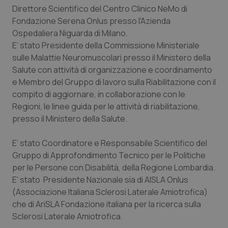
Valle D’Aosta
Oncodermatologia
Direttore Scientifico del Centro Clinico NeMo di
Fondazione Serena Onlus presso l'Azienda
Veneto
Oncoematologia
Ospedaliera Niguarda di Milano.
E’ stato Presidente della Commissione Ministeriale
Oncologia & Nutrizione
sulle Malattie Neuromuscolari presso il Ministero della
Salute con attività di organizzazione e coordinamento
Psoriasi & pelle
e Membro del Gruppo di lavoro sulla Riabilitazione con il
compito di aggiornare, in collaborazione con le
Regioni, le linee guida per le attività di riabilitazione,
Quotidiano Cardiologia
presso il Ministero della Salute.
Quotidiano Chirurgia
E’ stato Coordinatore e Responsabile Scientifico del
Gruppo di Approfondimento Tecnico per le Politiche
Quotidiano Oncologia
per le Persone con Disabilità, della Regione Lombardia.
E' stato Presidente Nazionale sia di AISLA Onlus
Quotidiano Pediatria
(Associazione Italiana Sclerosi Laterale Amiotrofica)
che di AriSLA Fondazione italiana per la ricerca sulla
Rene & patologie urogenitali
Sclerosi Laterale Amiotrofica.