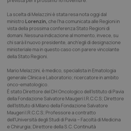
prevista per il prossimo 16 novembre.
Calabria
Asma & BPCO
La scelta di Melazzini è stata resa nota oggi dal
Campania
Car-T
ministro
Lorenzin,
che l'ha comunicata alle Regioni in
vista della prossima conferenza Stato Regioni di
Emilia-Romagna
Colesterolo & coronaropatie
domani. Nessuna indicazione al momento, invece, su
chi sarà il nuovo presidente, anch'egli di designazione
ministeriale ma in questo caso con parere vincolante
Friuli Venezia Giulia
Dermatite Atopica
della Stato Regioni.
Lazio
Diabete & glucometri
Mario Melazzini, è medico, specialista in Ematologia
generale Clinica e Laboratorio; ricercatore in ambito
Liguria
Disturbi dell’umore
onco-ematologico.
È stato Direttore del DH Oncologico dell’Istituto di Pavia
Lombardia
Dolore
della Fondazione Salvatore Maugeri I.R.C.C.S; Direttore
dell’Istituto di Milano della Fondazione Salvatore
Marche
Donna & Salute
Maugeri I.R.C.C.S; Professore a contratto
dell'Università degli Studi di Pavia – Facoltà di Medicina
Molise
Epatiti
e Chirurgia; Direttore della S.C. Continuità