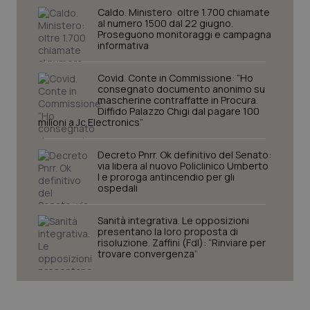
Caldo. Ministero: oltre 1.700 chiamate
al numero 1500 dal 22 giugno.
Proseguono monitoraggi e campagna
informativa
Covid. Conte in Commissione: “Ho
consegnato documento anonimo su
mascherine contraffatte in Procura.
Diffido Palazzo Chigi dal pagare 100
milioni a Jc Electronics”
Decreto Pnrr. Ok definitivo del Senato:
via libera al nuovo Policlinico Umberto
CookieScriptConsent
5 mesi
CookieScript
I e proroga antincendio per gli
settim
www.quotidianosanita.it
ospedali
Sanità integrativa. Le opposizioni
presentano la loro proposta di
risoluzione. Zaffini (FdI): “Rinviare per
trovare convergenza”