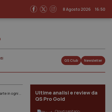
8 Agosto 2026
16:50
o
ti
QS Club
Newsletter
Ultime analisi e review da
Obbligo Ecm. Ci sarà un anno in più per mettersi in regola col passato ma nuovo triennio formativo parte in ogni caso da gennaio 2023
QS Pro Gold
Cloud sanitario: