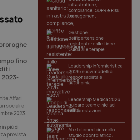
infrastrutture,
compliance, GDPR e Risk
management
assato
Gestione
dell'Ipertensione
eproroghe
resistente: dalle Linee
Guida alle terapie
innovative
tempo fino
Leadership Infermieristica
diti
2026: nuovi modelli di
o 2023-
responsabilità e
autonomia
ite Affari
Leadership Medica 2026:
guidare team clinici ad
i sociali e
alte prestazioni
cembre 2023.
in più di
AI e telemedicina nello
nza prevista
studio odontoiatrico: