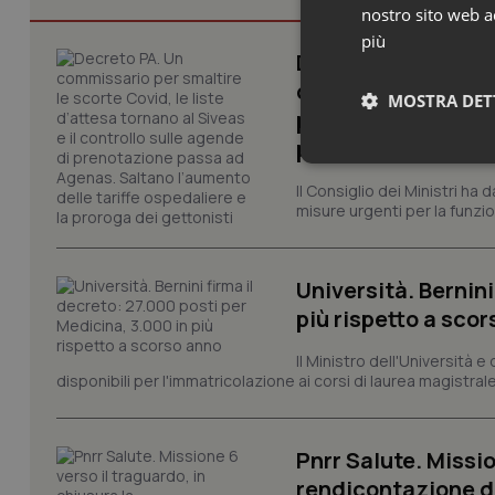
nostro sito web ac
più
Decreto PA. Un com
d’attesa tornano al
MOSTRA DET
passa ad Agenas. S
proroga dei getton
Neces
Il Consiglio dei Ministri ha 
misure urgenti per la funzio
Università. Bernini
più rispetto a sco
Il Ministro dell'Università e
I cookie necessari con
disponibili per l'immatricolazione ai corsi di laurea magistrale
e l'accesso alle aree 
Nome
VISITOR_PRIVACY_
Pnrr Salute. Missio
rendicontazione deg