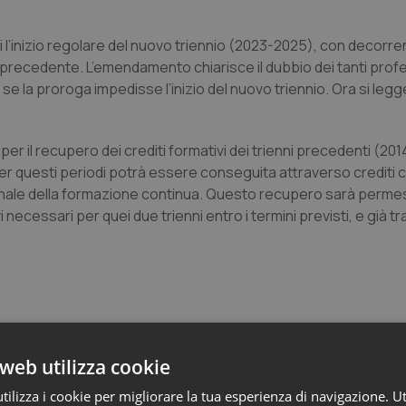
ari l’inizio regolare del nuovo triennio (2023-2025), con decorre
precedente. L’emendamento chiarisce il dubbio dei tanti profes
 se la proroga impedisse l’inizio del nuovo triennio. Ora si leg
 il recupero dei crediti formativi dei trienni precedenti (201
 per questi periodi potrà essere conseguita attraverso crediti
ale della formazione continua. Questo recupero sarà permesso
necessari per quei due trienni entro i termini previsti, e già tr
web utilizza cookie
nioni a confronto
ilizza i cookie per migliorare la tua esperienza di navigazione. Ut