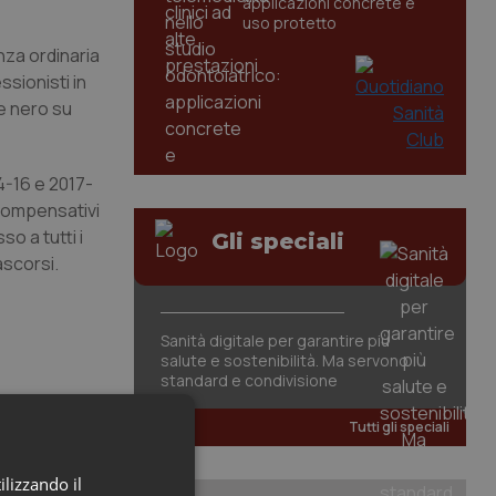
applicazioni concrete e
uso protetto
nza ordinaria
sionisti in
ge nero su
4-16 e 2017-
 compensativi
 a tutti i
Gli speciali
ascorsi.
Sanità digitale per garantire più
salute e sostenibilità. Ma servono
standard e condivisione
Tutti gli speciali
ilizzando il