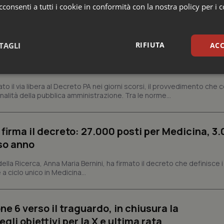
consenti a tutti i cookie in conformità con la nostra policy per i 
missario per smaltire le scorte Covid, le liste
 Siveas e il controllo sulle agende di prenotaz
RIFIUTA
TAGLI
ACC
altano l’aumento delle tariffe ospedaliere e la
isti
sari
Statistici
Mar
dato il via libera al Decreto PA nei giorni scorsi, il provvedimento che
nalità della pubblica amministrazione. Tra le norme...
 firma il decreto: 27.000 posti per Medicina, 3.
rso anno
Necessari
Statistici
Marketing
 della Ricerca, Anna Maria Bernini, ha firmato il decreto che definisce i
tribuiscono a rendere fruibile il sito web abilitandone funzionalità di base quali la nav
 a ciclo unico in Medicina...
protette del sito. Il sito web non è in grado di funzionare correttamente senza questi coo
Fornitore
/
Dominio
Scadenza
Descrizione
METADATA
5 mesi 4
Questo cookie viene utilizzato p
YouTube
ne 6 verso il traguardo, in chiusura la
settimane
scelte di consenso e privacy dell'
.youtube.com
interazione con il sito. Registra i
li obiettivi per la X e ultima rata
del visitatore riguardo a varie pol