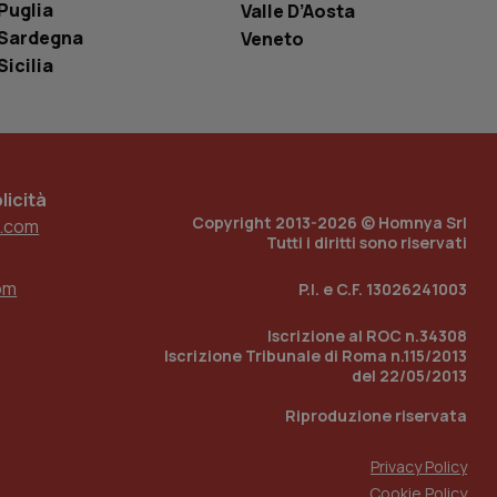
o in cui viene
Puglia
Valle D’Aosta
r il sito, ma un
tato di accesso per
Sardegna
Veneto
Sicilia
a Google Analytics
sione.
icità
 tenere traccia
Copyright 2013-2026 © Homnya Srl
.com
i Youtube incorporati
tics per mantenere
Tutti i diritti sono riservati
tore del sito web sta
ell'interfaccia di
om
P.I. e C.F. 13026241003
 tenere traccia
i Youtube incorporati
Iscrizione al ROC n.34308
tore del sito web sta
Iscrizione Tribunale di Roma n.115/2013
ell'interfaccia di
del 22/05/2013
 tenere traccia
Riproduzione riservata
r la gestione
Privacy Policy
one dell’esperienza
Cookie Policy