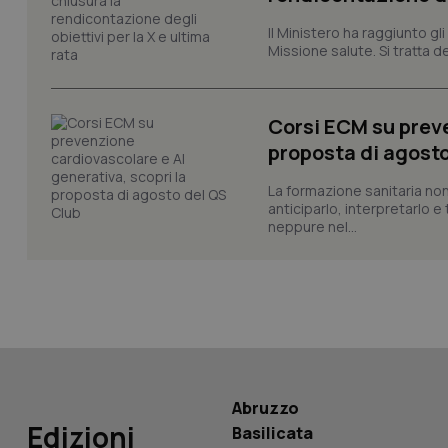
Il Ministero ha raggiunto gl
Missione salute. Si tratta dei
CookieScriptConse
Corsi ECM su preve
tracking-sites-ironf
proposta di agost
tracking-enable
La formazione sanitaria non
tracking-sites-ironf
anticiparlo, interpretarlo e
session-id
neppure nel...
_ga
PHPSESSID
Abruzzo
Edizioni
Basilicata