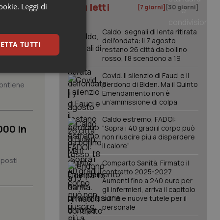
I più letti
cookie.
Leggi di
[7 giorni]
[30 giorni]
Caldo, segnali di lenta ritirata
ione
dell'ondata: il 7 agosto
ETTA TUTTI
restano 26 città da bollino
rosso, l'8 scendono a 19
keting
Covid. Il silenzio di Fauci e il
perdono di Biden. Ma il Quinto
 contiene
Emendamento non è
un’ammissione di colpa
Caldo estremo, FADOI:
000 in
“Sopra i 40 gradi il corpo può
non riuscire più a disperdere
il calore”
 posti
igazione sulle pagine
Comparto Sanità. Firmato il
kie.
contratto 2025-2027.
Aumenti fino a 240 euro per
gli infermieri, arriva il capitolo
sull'IA e nuove tutele per il
er memorizzare le
utente per la loro
personale
 dati sul consenso
itiche e