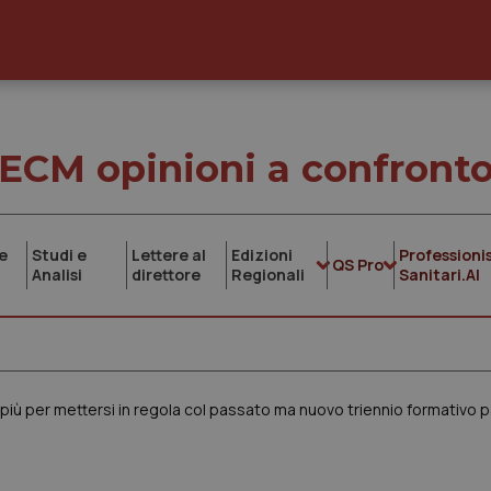
ECM opinioni a confront
e
Studi e
Lettere al
Edizioni
Professionis
QS Pro
Analisi
direttore
Regionali
Sanitari.AI