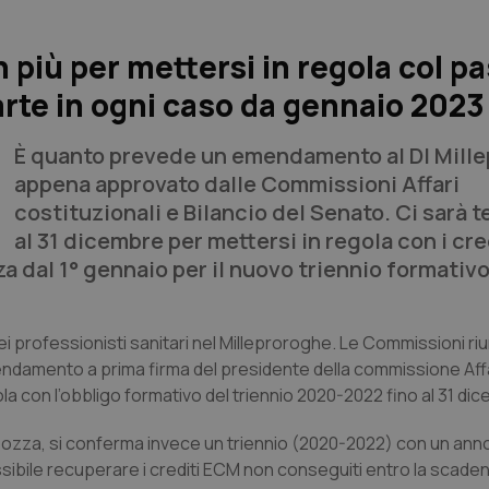
 più per mettersi in regola col p
rte in ogni caso da gennaio 2023
È quanto prevede un emendamento al Dl Mill
appena approvato dalle Commissioni Affari
costituzionali e Bilancio del Senato. Ci sarà 
al 31 dicembre per mettersi in regola con i cre
 dal 1° gennaio per il nuovo triennio formativ
i professionisti sanitari nel Milleproroghe. Le Commissioni riun
endamento a prima firma del presidente della commissione Affar
la con l’obbligo formativo del triennio 2020-2022 fino al 31 di
 bozza, si conferma invece un triennio (2020-2022) con un anno 
sibile recuperare i crediti ECM non conseguiti entro la scade