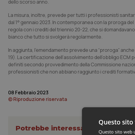
dello scorso anno.
La misura, inoltre, prevede per tutti i professionisti sanit
dal 1° gennaio 2023. In contemporanea con la proroga del 
regola con i crediti del triennio 20-22, che si domandavano
bianco che tutto si svolgerà regolarmente.
In aggiunta, l’emendamento prevede una “proroga” anche per
19). La certificazione dell’assolvimento dell’obbligo ECM
definiti secondo provvedimento della Commissione nazion
professionisti che non abbiano raggiunto i crediti formativi 
08 Febbraio 2023
© Riproduzione riservata
Questo sito 
Potrebbe interessarti in ECM opi
Questo sito web ut