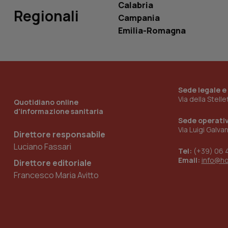
Calabria
Regionali
Campania
Emilia-Romagna
_ga_KM60CM4NPH
Nome
Nome
Sede legale e
VISITOR_INFO1_LIV
Via della Stell
Quotidiano online
_ga_0VMQEQKQ1N
d'informazione sanitaria
Sede operati
Via Luigi Galva
Direttore responsabile
__Secure-YNID
Luciano Fassari
Tel:
(+39) 06 
Email:
info@h
Direttore editoriale
Francesco Maria Avitto
YSC
__Secure-
ROLLOUT_TOKEN