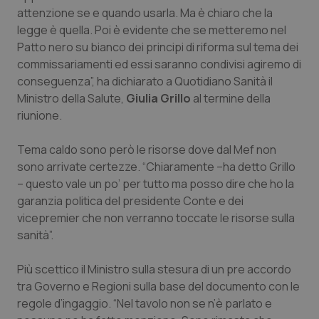
Valle D’Aosta
Oncodermatologia
attenzione se e quando usarla. Ma è chiaro che la
legge è quella. Poi è evidente che se metteremo nel
Veneto
Oncoematologia
Patto nero su bianco dei principi di riforma sul tema dei
commissariamenti ed essi saranno condivisi agiremo di
Oncologia & Nutrizione
conseguenza”, ha dichiarato a
Quotidiano Sanità
il
Ministro della Salute,
Giulia Grillo
al termine della
Psoriasi & pelle
riunione.
Tema caldo sono però le risorse dove dal Mef non
Quotidiano Cardiologia
sono arrivate certezze. “Chiaramente –ha detto Grillo
– questo vale un po’ per tutto ma posso dire che ho la
Quotidiano Chirurgia
garanzia politica del presidente Conte e dei
vicepremier che non verranno toccate le risorse sulla
Quotidiano Oncologia
sanità”.
Quotidiano Pediatria
Più scettico il Ministro sulla stesura di un pre accordo
tra Governo e Regioni sulla base del documento con le
Rene & patologie urogenitali
regole d’ingaggio. “Nel tavolo non se n’è parlato e