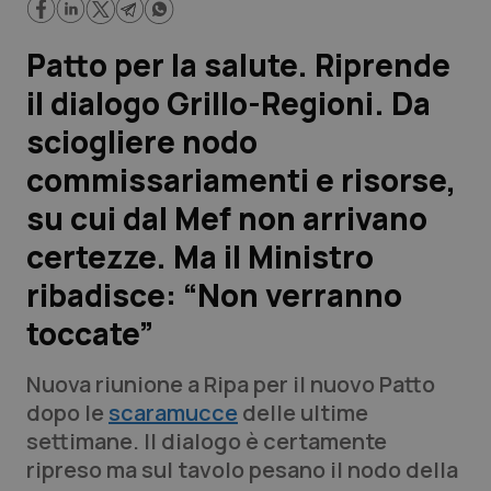
Scienza e Farmaci
Patto per la salute. Riprende
il dialogo Grillo-Regioni. Da
Studi e Analisi
sciogliere nodo
Lettere al direttore
commissariamenti e risorse,
su cui dal Mef non arrivano
Edizioni Regionali
certezze. Ma il Ministro
QS Pro
ribadisce: “Non verranno
toccate”
Professionisti Sanitari.AI
Nuova riunione a Ripa per il nuovo Patto
Abruzzo
QS Pro Gold
dopo le
scaramucce
delle ultime
settimane. Il dialogo è certamente
QS Club
Newsletter
Basilicata
Artrite & artrosi
ripreso ma sul tavolo pesano il nodo della