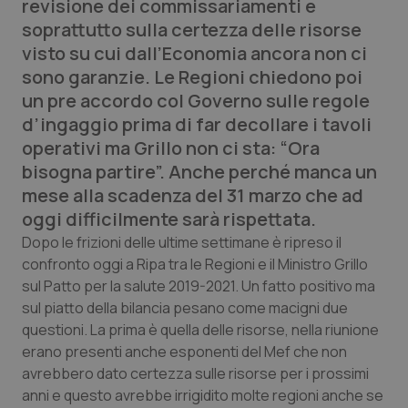
revisione dei commissariamenti e
Calabria
Asma & BPCO
soprattutto sulla certezza delle risorse
visto su cui dall’Economia ancora non ci
Campania
Car-T
sono garanzie. Le Regioni chiedono poi
un pre accordo col Governo sulle regole
Emilia-Romagna
Colesterolo & coronaropatie
d’ingaggio prima di far decollare i tavoli
operativi ma Grillo non ci sta: “Ora
Friuli Venezia Giulia
Dermatite Atopica
bisogna partire”. Anche perché manca un
mese alla scadenza del 31 marzo che ad
Lazio
Diabete & glucometri
oggi difficilmente sarà rispettata.
Dopo le frizioni delle ultime settimane è ripreso il
Liguria
Disturbi dell’umore
confronto oggi a Ripa tra le Regioni e il Ministro Grillo
sul Patto per la salute 2019-2021. Un fatto positivo ma
Lombardia
Dolore
sul piatto della bilancia pesano come macigni due
questioni. La prima è quella delle risorse, nella riunione
Marche
Donna & Salute
erano presenti anche esponenti del Mef che non
avrebbero dato certezza sulle risorse per i prossimi
Molise
Epatiti
anni e questo avrebbe irrigidito molte regioni anche se