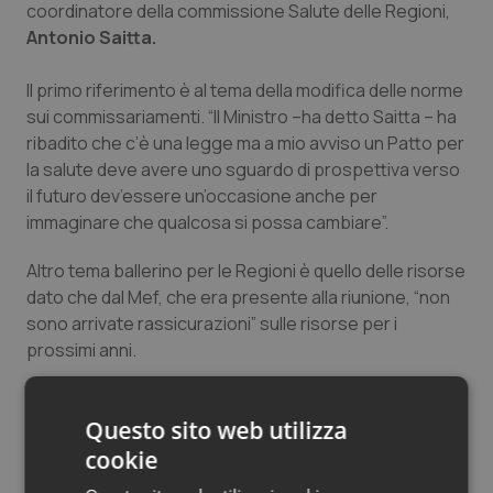
coordinatore della commissione Salute delle Regioni,
Antonio Saitta.
Il primo riferimento è al tema della modifica delle norme
sui commissariamenti. “Il Ministro –ha detto Saitta – ha
ribadito che c’è una legge ma a mio avviso un Patto per
la salute deve avere uno sguardo di prospettiva verso
il futuro dev’essere un’occasione anche per
immaginare che qualcosa si possa cambiare”.
Altro tema ballerino per le Regioni è quello delle risorse
dato che dal Mef, che era presente alla riunione, “non
sono arrivate rassicurazioni” sulle risorse per i
prossimi anni.
Saitta poi ha dettato i prossimi step: “Ora prima di
partire con i tavoli operativi si dovrebbe procedere,
Questo sito web utilizza
dopo una riflessione del Ministro con i sottosegretari
cookie
che erano entrami presenti, alla sottoscrizione di un