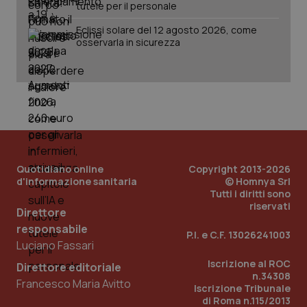
vis
tutele per il personale
web
uti
Eclissi solare del 12 agosto 2026, come
nuo
ver
osservarla in sicurezza
dell
You
__Secure-YNID
.youtube.com
5 mesi 4
Que
settimane
imp
You
ten
pre
del
vid
inco
può
det
Quotidiano online
Copyright 2013-2026
vis
d'informazione sanitaria
© Homnya Srl
web
Tutti i diritti sono
uti
nuo
riservati
Direttore
ver
dell
responsabile
You
P.I. e C.F. 13026241003
Luciano Fassari
YSC
Sessione
Que
Google LLC
imp
.youtube.com
Iscrizione al ROC
Direttore editoriale
You
n.34308
ten
Francesco Maria Avitto
Iscrizione Tribunale
vis
di Roma n.115/2013
vid