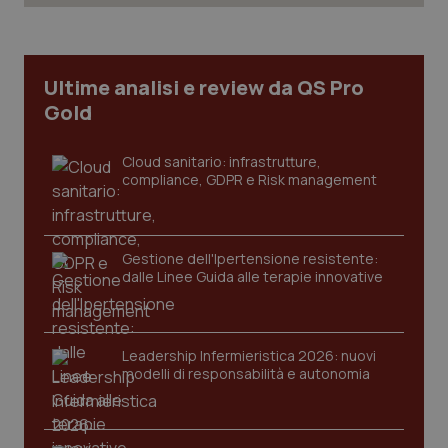
Ultime analisi e review da QS Pro
_ga
1 anno
Google LLC
mes
.quotidianosanita.it
Gold
Cloud sanitario: infrastrutture,
compliance, GDPR e Risk management
Gestione dell'Ipertensione resistente:
dalle Linee Guida alle terapie innovative
Leadership Infermieristica 2026: nuovi
modelli di responsabilità e autonomia