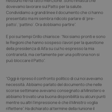
nessuno ne ha fatto menzione. Sono rimasta che
Salute orale & impianti
dovevamo lavorare sul Patto per la salute.
Condividiamo a grandi linee il documento che ci hanno
presentato ma mi sembra ridicolo parlare di ‘pre-
Sangue & coagulazione
patto’, ‘pattino’. Ora dobbiamo partire”.
Tiroide
E poi sui tempi Grillo chiarisce: “Noi siamo pronti e sono
le Regioni che hanno sospeso i lavori per la questione
Tumore al seno
della presidenza di Aifa su cui ho espresso la mia
contrarietà, ma certamente per una poltrona non si
Tumore ovarico
può bloccare il Patto”.
Tumori del Polmone & Testa Collo
“Oggi è ripreso il confronto politico di cui noi avevamo
Tumori gastrointestinali
necessità. Abbiamo parlato del documento che nelle
scorse settimane avevamo consegnato al Ministero e
abbiamo trovato una buona disponibilità su alcuni punti
Ulcera & Reflusso
mentre su altri l’impressione è che il Ministro voglia
riflettere”. Ha dichiarato al termine della riunione il
Vaccini