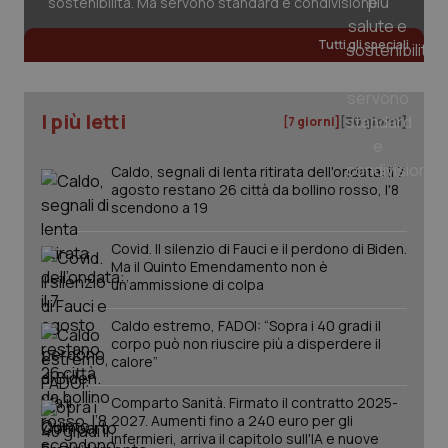
sostenibilità. Ma servono standard e condivisione
Tutti gli speciali
_ga_KM60CM4NPH
.quotidianosanita.it
1 anno
mes
I più letti
[7 giorni]
[30 giorni]
Caldo, segnali di lenta ritirata dell'ondata: il 7
agosto restano 26 città da bollino rosso, l'8
scendono a 19
Covid. Il silenzio di Fauci e il perdono di Biden.
Fornitore
/
Nome
Scadenza
Descrizion
Ma il Quinto Emendamento non è
Dominio
Nome
Fornitore
/
Dominio
Scadenza
Des
un’ammissione di colpa
_ga_0VMQEQKQ1N
.quotidianosanita.it
1 anno 1
Questo
mese
cookie
VISITOR_INFO1_LIVE
5 mesi 4
Que
Google LLC
viene
Caldo estremo, FADOI: “Sopra i 40 gradi il
settimane
imp
.youtube.com
utilizzato
You
corpo può non riuscire più a disperdere il
da Google
ten
calore”
Analytics
pre
per
del
mantener
vid
Comparto Sanità. Firmato il contratto 2025-
lo stato
inco
2027. Aumenti fino a 240 euro per gli
della
può
sessione.
det
infermieri, arriva il capitolo sull'IA e nuove