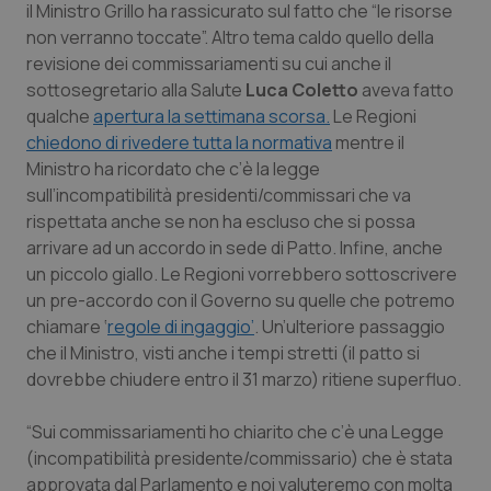
il Ministro Grillo ha rassicurato sul fatto che “le risorse
non verranno toccate”. Altro tema caldo quello della
Piemonte
HIV
revisione dei commissariamenti su cui anche il
sottosegretario alla Salute
Luca Coletto
aveva fatto
Provincia Autonoma di Bolzano
Infezioni & Febbre
qualche
apertura la settimana scorsa.
Le Regioni
chiedono di rivedere tutta la normativa
mentre il
Provincia Autonoma di Trento
Ipertensione & Scompenso
Ministro ha ricordato che c’è la legge
sull’incompatibilità presidenti/commissari che va
Puglia
Malattie rare
rispettata anche se non ha escluso che si possa
arrivare ad un accordo in sede di Patto. Infine, anche
Sardegna
Malattia di Crohn & Rettocolite Ulcerosa
un piccolo giallo. Le Regioni vorrebbero sottoscrivere
un pre-accordo con il Governo su quelle che potremo
Sicilia
Neuroscienze & patologie neurodegenerative
chiamare ‘
regole di ingaggio’
. Un’ulteriore passaggio
che il Ministro, visti anche i tempi stretti (il patto si
dovrebbe chiudere entro il 31 marzo) ritiene superfluo.
Toscana
Obesità
“Sui commissariamenti ho chiarito che c’è una Legge
Umbria
Oftalmologia
(incompatibilità presidente/commissario) che è stata
approvata dal Parlamento e noi valuteremo con molta