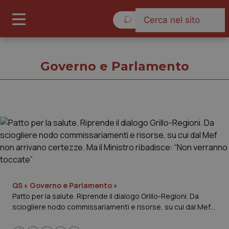
Sabato 8 Agosto 2026
Governo e Parlamento
Governo e Parlamento
Cronache
Governo e Parlamento
QS
»
Governo e Parlamento
»
Patto per la salute. Riprende il dialogo Grillo-Regioni. Da
Regioni e Asl
sciogliere nodo commissariamenti e risorse, su cui dal Mef
non arrivano certezze. Ma il Ministro ribadisce: “Non
Lavoro e Professioni
verranno toccate”