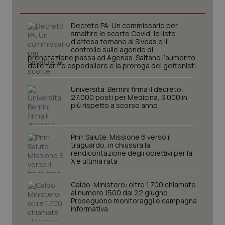
Decreto PA. Un commissario per
CookieScriptConsent
5 mesi
CookieScript
smaltire le scorte Covid, le liste
settim
www.quotidianosanita.it
d’attesa tornano al Siveas e il
controllo sulle agende di
prenotazione passa ad Agenas. Saltano l’aumento
delle tariffe ospedaliere e la proroga dei gettonisti
Università. Bernini firma il decreto:
27.000 posti per Medicina, 3.000 in
più rispetto a scorso anno
Pnrr Salute. Missione 6 verso il
traguardo, in chiusura la
rendicontazione degli obiettivi per la
tracking-sites-ironfish-
www.quotidianosanita.it
4
tracking-enable
X e ultima rata
settim
2 gior
Caldo. Ministero: oltre 1.700 chiamate
al numero 1500 dal 22 giugno.
Proseguono monitoraggi e campagna
informativa
tracking-sites-ironfish-
www.quotidianosanita.it
4
session-id
settim
2 gior