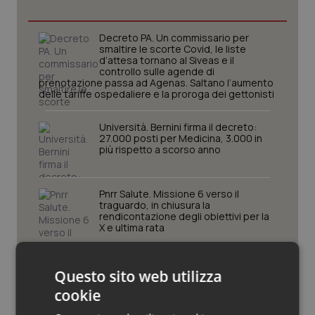
Piemonte
HIV
Decreto PA. Un commissario per
smaltire le scorte Covid, le liste
Provincia Autonoma di Bolzano
Infezioni & Febbre
d’attesa tornano al Siveas e il
controllo sulle agende di
prenotazione passa ad Agenas. Saltano l’aumento
delle tariffe ospedaliere e la proroga dei gettonisti
Provincia Autonoma di Trento
Ipertensione & Scompenso
Università. Bernini firma il decreto:
Puglia
Malattie rare
27.000 posti per Medicina, 3.000 in
più rispetto a scorso anno
Sardegna
Malattia di Crohn & Rettocolite Ulcerosa
Pnrr Salute. Missione 6 verso il
traguardo, in chiusura la
Sicilia
Neuroscienze & patologie neurodegenerative
rendicontazione degli obiettivi per la
X e ultima rata
Toscana
Obesità
Caldo. Ministero: oltre 1.700 chiamate
al numero 1500 dal 22 giugno.
Questo sito web utilizza
Umbria
Oftalmologia
Proseguono monitoraggi e campagna
cookie
informativa