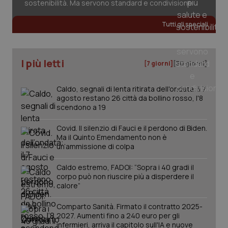
sostenibilità. Ma servono standard e condivisione
Tutti gli speciali
CookieScriptConsent
5 mesi
CookieScript
settim
www.quotidianosanita.it
I più letti
[7 giorni]
[30 giorni]
Caldo, segnali di lenta ritirata dell'ondata: il 7
agosto restano 26 città da bollino rosso, l'8
scendono a 19
Covid. Il silenzio di Fauci e il perdono di Biden.
Ma il Quinto Emendamento non è
un’ammissione di colpa
tracking-sites-ironfish-
www.quotidianosanita.it
4
tracking-enable
settim
Caldo estremo, FADOI: “Sopra i 40 gradi il
2 gior
corpo può non riuscire più a disperdere il
calore”
Comparto Sanità. Firmato il contratto 2025-
tracking-sites-ironfish-
www.quotidianosanita.it
4
2027. Aumenti fino a 240 euro per gli
session-id
settim
infermieri, arriva il capitolo sull'IA e nuove
2 gior