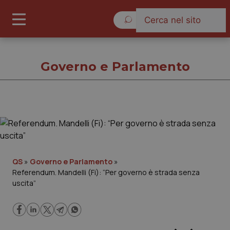
Sabato 8 Agosto 2026
Governo e Parlamento
Governo e Parlamento
Cronache
QS
»
Governo e Parlamento
»
Referendum. Mandelli (Fi): “Per governo è strada senza
Governo e Parlamento
uscita”
Regioni e Asl
Lavoro e Professioni