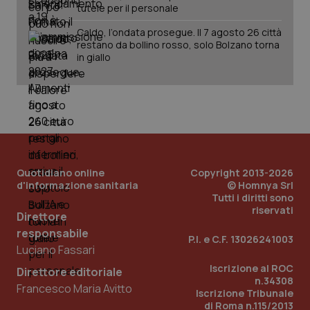
tutele per il personale
Caldo, l’ondata prosegue. Il 7 agosto 26 città
restano da bollino rosso, solo Bolzano torna
in giallo
_ga
1 anno
Google LLC
mes
.quotidianosanita.it
Quotidiano online
Copyright 2013-2026
d'informazione sanitaria
© Homnya Srl
Tutti i diritti sono
riservati
Direttore
responsabile
P.I. e C.F. 13026241003
Luciano Fassari
Iscrizione al ROC
Direttore editoriale
n.34308
Francesco Maria Avitto
Iscrizione Tribunale
di Roma n.115/2013