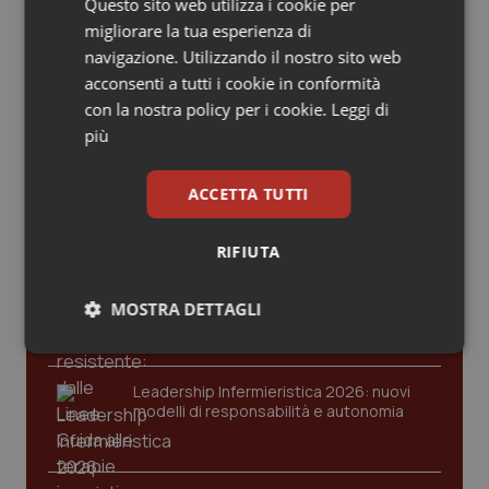
Valle D’Aosta
Oncodermatologia
Questo sito web utilizza i cookie per
migliorare la tua esperienza di
navigazione. Utilizzando il nostro sito web
Veneto
Oncoematologia
acconsenti a tutti i cookie in conformità
Ultime analisi e review da QS Pro
con la nostra policy per i cookie.
Leggi di
Oncologia & Nutrizione
Gold
più
Psoriasi & pelle
Cloud sanitario: infrastrutture,
ACCETTA TUTTI
compliance, GDPR e Risk management
Quotidiano Cardiologia
RIFIUTA
Quotidiano Chirurgia
Gestione dell'Ipertensione resistente:
dalle Linee Guida alle terapie innovative
MOSTRA DETTAGLI
Quotidiano Oncologia
Necessari
Statistici
Marketing
Leadership Infermieristica 2026: nuovi
Quotidiano Pediatria
modelli di responsabilità e autonomia
Rene & patologie urogenitali