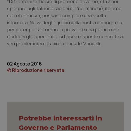
"Di fronte ai tatticismi di premier e governo, sta a noi
Calabria
Asma & BPCO
spiegare agli italiani le ragioni del 'no' affinché, il giorno
del referendum, possano compiere una scelta
Campania
Car-T
informata. Ne va degli equilibri della nostra democrazia
per poter poi far tornare a prevalere una politica che
Emilia-Romagna
Colesterolo & coronaropatie
disdegni gli espedienti e si basi su risposte concrete ai
veri problemi dei cittadini", concude Mandelli.
Friuli Venezia Giulia
Dermatite Atopica
02 Agosto 2016
Lazio
Diabete & glucometri
© Riproduzione riservata
Liguria
Disturbi dell’umore
Lombardia
Dolore
Marche
Donna & Salute
Potrebbe interessarti in
Molise
Epatiti
Governo e Parlamento