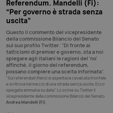
Referendum. Mandelli (Fi):
“Per governo è strada senza
Scienza e Farmaci
uscita”
Studi e Analisi
Questo il commento del vicepresidente
Lettere al direttore
della commissione Bilancio del Senato
sul suo profilo
Twitter
. "Di fronte ai
Edizioni Regionali
tatticismi di premier e governo, sta a noi
spiegare agli italiani le ragioni del 'no'
QS Pro
affinché, il giorno del referendum,
possano compiere una scelta informata".
Professionisti Sanitari.AI
"Sul referendum Renzi si aspettava cavalcata trionfale
e si ritrova nel mezzo di una strada senza uscita. Ecco
spiegata ammuina su data". Lo scrive su
Twitter
il
Abruzzo
QS Pro Gold
vicepresidente della commissione Bilancio del Senato
QS Club
Newsletter
Andrea Mandelli (Fi)
.
Basilicata
Artrite & artrosi