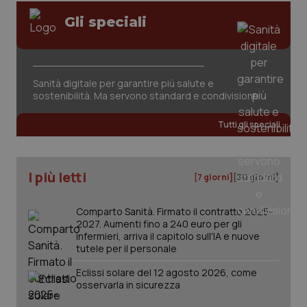
Gli speciali
Sanità digitale per garantire più salute e
sostenibilità. Ma servono standard e condivisione
Tutti gli speciali
I più letti
[7 giorni]
[30 giorni]
Comparto Sanità. Firmato il contratto 2025-
2027. Aumenti fino a 240 euro per gli
infermieri, arriva il capitolo sull'IA e nuove
_ga_KM60CM4NPH
.quotidianosanita.it
1 anno
tutele per il personale
mes
Eclissi solare del 12 agosto 2026, come
osservarla in sicurezza