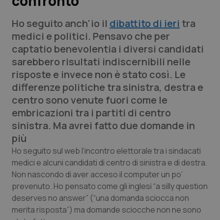
confronto
Ho seguito anch'io il
dibattito di ieri
tra
Scienza e Farmaci
medici e politici. Pensavo che per
captatio benevolentia i diversi candidati
Studi e Analisi
sarebbero risultati indiscernibili nelle
risposte e invece non è stato così. Le
Lettere al direttore
differenze politiche tra sinistra, destra e
centro sono venute fuori come le
Edizioni Regionali
embricazioni tra i partiti di centro
sinistra. Ma avrei fatto due domande in
QS Pro
più
Professionisti Sanitari.AI
Ho seguito sul web l’incontro elettorale tra i sindacati
medici e alcuni candidati di centro di sinistra e di destra.
Non nascondo di aver acceso il computer un po’
Abruzzo
QS Pro Gold
prevenuto. Ho pensato come gli inglesi “a silly question
deserves no answer” (“una domanda sciocca non
QS Club
Newsletter
Basilicata
Artrite & artrosi
merita risposta”) ma domande sciocche non ne sono