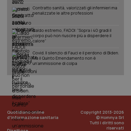
Contratto sanità, valorizzati gli infermieri ma
penalizzate le altre professioni
Fornitore
/
Nome
Scadenza
Descrizion
Caldo estremo, FADOI: “Sopra i 40 gradi il
Dominio
corpo può non riuscire più a disperdere il
Nome
Fornitore
/
Dominio
Scadenza
Des
calore”
_ga_0VMQEQKQ1N
.quotidianosanita.it
1 anno 1
Questo
mese
cookie
VISITOR_INFO1_LIVE
5 mesi 4
Que
Google LLC
viene
settimane
imp
.youtube.com
Covid. Il silenzio di Fauci e il perdono di Biden.
utilizzato
You
da Google
ten
Ma il Quinto Emendamento non è
Analytics
pre
un’ammissione di colpa
per
del
mantener
vid
lo stato
inco
della
può
sessione.
det
vis
web
uti
nuo
ver
dell
You
Quotidiano online
Copyright 2013-2026
d'informazione sanitaria
© Homnya Srl
__Secure-YNID
.youtube.com
5 mesi 4
Que
Tutti i diritti sono
settimane
imp
You
riservati
Direttore