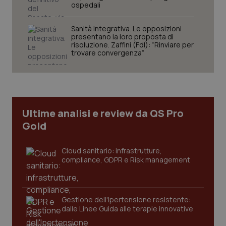
ospedali
Sanità integrativa. Le opposizioni
presentano la loro proposta di
risoluzione. Zaffini (FdI): “Rinviare per
trovare convergenza”
tracking-sites-ironfish-
www.quotidianosanita.it
4
tracking-enable
settim
2 gior
Ultime analisi e review da QS Pro
Gold
tracking-sites-ironfish-
www.quotidianosanita.it
4
session-id
settim
2 gior
Cloud sanitario: infrastrutture,
compliance, GDPR e Risk management
_ga
1 anno
Google LLC
mes
.quotidianosanita.it
Gestione dell'Ipertensione resistente:
dalle Linee Guida alle terapie innovative