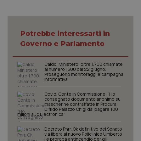
VISITOR_PRIVACY_METADATA
5 mesi
YouTube
settim
.youtube.com
Potrebbe interessarti in
Governo e Parlamento
Caldo. Ministero: oltre 1.700 chiamate
al numero 1500 dal 22 giugno.
Proseguono monitoraggi e campagna
informativa
Covid. Conte in Commissione: “Ho
consegnato documento anonimo su
mascherine contraffatte in Procura.
CookieScriptConsent
5 mesi
Diffido Palazzo Chigi dal pagare 100
CookieScript
settim
www.quotidianosanita.it
milioni a Jc Electronics”
Decreto Pnrr. Ok definitivo del Senato:
via libera al nuovo Policlinico Umberto
I e proroga antincendio per gli