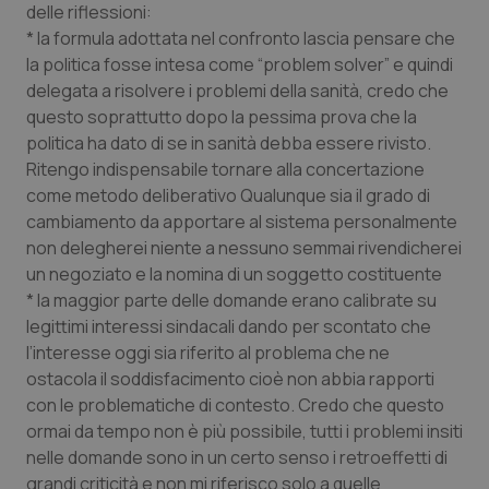
delle riflessioni:
Piemonte
HIV
* la formula adottata nel confronto lascia pensare che
la politica fosse intesa come “problem solver” e quindi
delegata a risolvere i problemi della sanità, credo che
Provincia Autonoma di Bolzano
Infezioni & Febbre
questo soprattutto dopo la pessima prova che la
politica ha dato di se in sanità debba essere rivisto.
Provincia Autonoma di Trento
Ipertensione & Scompenso
Ritengo indispensabile tornare alla concertazione
come metodo deliberativo Qualunque sia il grado di
Puglia
Malattie rare
cambiamento da apportare al sistema personalmente
non delegherei niente a nessuno semmai rivendicherei
Sardegna
Malattia di Crohn & Rettocolite Ulcerosa
un negoziato e la nomina di un soggetto costituente
* la maggior parte delle domande erano calibrate su
Sicilia
Neuroscienze & patologie neurodegenerative
legittimi interessi sindacali dando per scontato che
l’interesse oggi sia riferito al problema che ne
Toscana
Obesità
ostacola il soddisfacimento cioè non abbia rapporti
con le problematiche di contesto. Credo che questo
ormai da tempo non è più possibile, tutti i problemi insiti
Umbria
Oftalmologia
nelle domande sono in un certo senso i retroeffetti di
grandi criticità e non mi riferisco solo a quelle