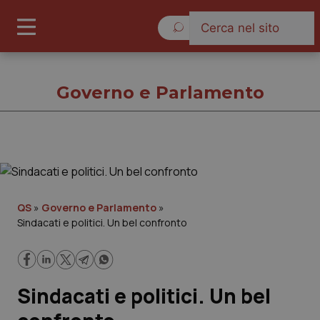
Venerdì 7 Agosto 2026
Governo e Parlamento
Governo e Parlamento
Cronache
QS
»
Governo e Parlamento
»
Sindacati e politici. Un bel confronto
Governo e Parlamento
Regioni e Asl
Sindacati e politici. Un bel
Lavoro e Professioni