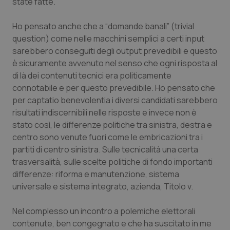
state fatte.
Calabria
Asma & BPCO
Ho pensato anche che a “domande banali” (trivial
Campania
Car-T
question) come nelle macchini semplici a certi input
sarebbero conseguiti degli output prevedibili e questo
Emilia-Romagna
Colesterolo & coronaropatie
è sicuramente avvenuto nel senso che ogni risposta al
di là dei contenuti tecnici era politicamente
Friuli Venezia Giulia
Dermatite Atopica
connotabile e per questo prevedibile. Ho pensato che
per captatio benevolentia i diversi candidati sarebbero
risultati indiscernibili nelle risposte e invece non è
Lazio
Diabete & glucometri
stato così, le differenze politiche tra sinistra, destra e
centro sono venute fuori come le embricazioni tra i
Liguria
Disturbi dell’umore
partiti di centro sinistra. Sulle tecnicalità una certa
trasversalità, sulle scelte politiche di fondo importanti
Lombardia
Dolore
differenze: riforma e manutenzione, sistema
universale e sistema integrato, azienda, Titolo v.
Marche
Donna & Salute
Nel complesso un incontro a polemiche elettorali
Molise
Epatiti
contenute, ben congegnato e che ha suscitato in me