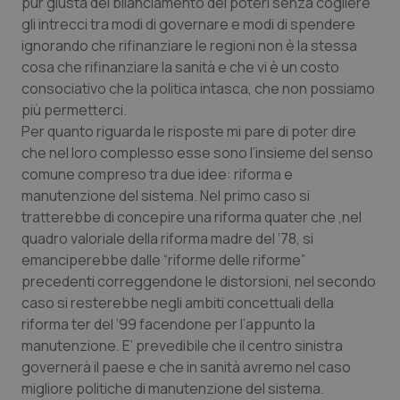
pur giusta del bilanciamento dei poteri senza cogliere
Salute orale & impianti
gli intrecci tra modi di governare e modi di spendere
ignorando che rifinanziare le regioni non è la stessa
Sangue & coagulazione
cosa che rifinanziare la sanità e che vi è un costo
consociativo che la politica intasca, che non possiamo
più permetterci.
Tiroide
Per quanto riguarda le risposte mi pare di poter dire
che nel loro complesso esse sono l’insieme del senso
Tumore al seno
comune compreso tra due idee: riforma e
manutenzione del sistema. Nel primo caso si
Tumore ovarico
tratterebbe di concepire una riforma quater che ,nel
quadro valoriale della riforma madre del ‘78, si
Tumori del Polmone & Testa Collo
emanciperebbe dalle “riforme delle riforme”
precedenti correggendone le distorsioni, nel secondo
Tumori gastrointestinali
caso si resterebbe negli ambiti concettuali della
riforma ter del ‘99 facendone per l’appunto la
Ulcera & Reflusso
manutenzione. E’ prevedibile che il centro sinistra
governerà il paese e che in sanità avremo nel caso
migliore politiche di manutenzione del sistema.
Vaccini