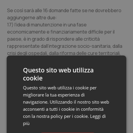
Se così sarà alle 16 domande fatte se ne dovrebbero
aggiungerne altre due:
17) l’idea di manutenzione in una fase
economicamente e finanziariamente difficile per il
paese, è in grado di rispondere alle criticità
rappresentate dall’integrazione socio-sanitaria, dalla
crisi degli ospedali, dalla riforma delle cure territoriali,
dalle contraddizioni del mercato del lavoro,
dall’assenza di prevenzione, dal contenzioso legale,
Questo sito web utilizza
dalla “questione medica”, ecc.?
cookie
Questo sito web utilizza i cookie per
18) Immaginiamo che queste criticità siano sorte
migliorare la tua esperienza di
proprio a cause della inadeguatezza delle politiche
navigazione. Utilizzando il nostro sito web
sanitarie nei confronti della crisi e più in generale dei
acconsenti a tutti i cookie in conformità
grandi cambiamenti in corso. E’ credibile nella stessa
con la nostra policy per i cookie.
Leggi di
crisi risolverle con le stesse politiche?
più
Ps: lo scorso anno ho pubblicato “I mondi possibili della