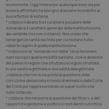
Valle D’Aosta
Oncodermatologia
economiche. Oggi l’interesse qualunque esso sia per
essere affrontato ha bisogno di essere ricondotto ai
Veneto
Oncoematologia
suoi effettori di sistema.
* colpisce il divario tra il carattere peculiare delle
Oncologia & Nutrizione
domande e il carattere generale della manifestazione
dei ventimila (noi non ci stiamo). Non credo che
Psoriasi & pelle
l’emergenza sanità sia finita per cui restano tutte
valide le ragioni di quella manifestazione.
Quotidiano Cardiologia
* colpiscono le “domande non fatte” circa fenomeni
macroscopici quali la mobilità sanitaria, cioè la divisione
del paese in regioni che sfruttano e regioni sfruttate,
Quotidiano Chirurgia
in una sanità legittimata e una sanità delegittimata
,colpisce che non si sia posta la questione della
Quotidiano Oncologia
corruzione denunciata in modo drammatico dalla Corte
dei Conti pur rappresentando un super costo che
Quotidiano Pediatria
tutto ostacola.
* colpisce che nel porre la questione del titolo v, e dei
Rene & patologie urogenitali
rapporti tra gestione e politica si resti dentro un’ottica