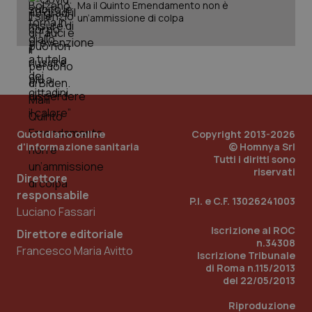
Ma il Quinto Emendamento non è
un’ammissione di colpa
_ga
1 anno
Google LLC
mes
.quotidianosanita.it
Quotidiano online
Copyright 2013-2026
d'informazione sanitaria
© Homnya Srl
Tutti i diritti sono
riservati
Direttore
responsabile
P.I. e C.F. 13026241003
Luciano Fassari
Iscrizione al ROC
Direttore editoriale
n.34308
Francesco Maria Avitto
Iscrizione Tribunale
di Roma n.115/2013
del 22/05/2013
Riproduzione