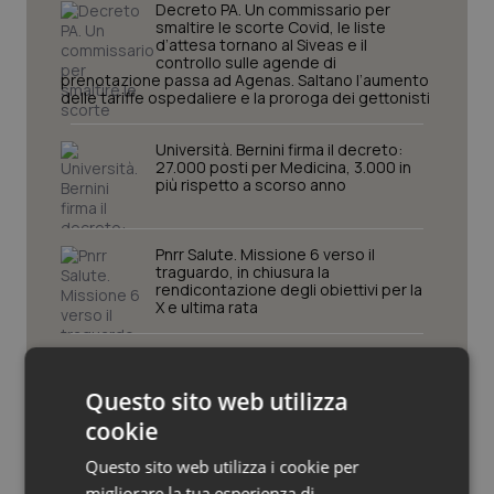
Decreto PA. Un commissario per
smaltire le scorte Covid, le liste
Piemonte
HIV
d’attesa tornano al Siveas e il
controllo sulle agende di
prenotazione passa ad Agenas. Saltano l’aumento
Provincia Autonoma di Bolzano
Infezioni & Febbre
delle tariffe ospedaliere e la proroga dei gettonisti
Università. Bernini firma il decreto:
Provincia Autonoma di Trento
Ipertensione & Scompenso
27.000 posti per Medicina, 3.000 in
più rispetto a scorso anno
Puglia
Malattie rare
Pnrr Salute. Missione 6 verso il
Sardegna
Malattia di Crohn & Rettocolite Ulcerosa
traguardo, in chiusura la
rendicontazione degli obiettivi per la
X e ultima rata
Sicilia
Neuroscienze & patologie neurodegenerative
Caldo. Ministero: oltre 1.700 chiamate
al numero 1500 dal 22 giugno.
Toscana
Obesità
Proseguono monitoraggi e campagna
Questo sito web utilizza
informativa
cookie
Umbria
Oftalmologia
Questo sito web utilizza i cookie per
migliorare la tua esperienza di