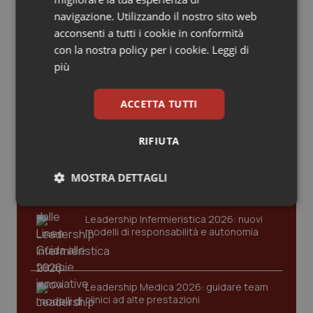
Valle D’Aosta
Oncodermatologia
navigazione. Utilizzando il nostro sito web
Ultime analisi e review da QS Pro
acconsenti a tutti i cookie in conformità
Veneto
Oncoematologia
Gold
con la nostra policy per i cookie.
Leggi di
più
Oncologia & Nutrizione
Cloud sanitario: infrastrutture,
compliance, GDPR e Risk management
ACCETTA TUTTI
Psoriasi & pelle
RIFIUTA
Quotidiano Cardiologia
Gestione dell'Ipertensione resistente:
dalle Linee Guida alle terapie innovative
MOSTRA DETTAGLI
Quotidiano Chirurgia
Necessari
Statistici
Marketing
Quotidiano Oncologia
Leadership Infermieristica 2026: nuovi
modelli di responsabilità e autonomia
Quotidiano Pediatria
Leadership Medica 2026: guidare team
Rene & patologie urogenitali
clinici ad alte prestazioni
Necessari
Statistici
Marketing