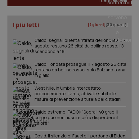
Tutti gli speciali
CookieScriptConsent
5 mesi
CookieScript
settim
www.quotidianosanita.it
I più letti
[7 giorni]
[30 giorni]
Caldo, segnali di lenta ritirata dell'ondata: il 7
agosto restano 26 città da bollino rosso, l'8
scendono a 19
Caldo, l’ondata prosegue. Il 7 agosto 26 città
restano da bollino rosso, solo Bolzano torna
in giallo
tracking-sites-ironfish-
www.quotidianosanita.it
4
West Nile. In Umbria intercettato
tracking-enable
settim
precocemente il virus, attivate subito le
2 gior
misure di prevenzione a tutela dei cittadini
Caldo estremo, FADOI: “Sopra i 40 gradi il
corpo può non riuscire più a disperdere il
tracking-sites-ironfish-
www.quotidianosanita.it
4
calore”
session-id
settim
2 gior
Covid. Il silenzio di Fauci e il perdono di Biden.