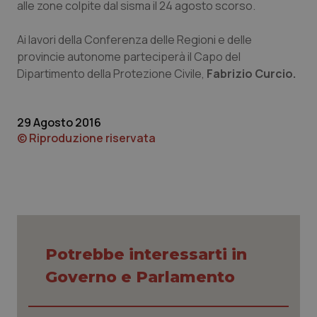
alle zone colpite dal sisma il 24 agosto scorso.
Calabria
Asma & BPCO
Ai lavori della Conferenza delle Regioni e delle
Campania
Car-T
provincie autonome parteciperà il Capo del
Dipartimento della Protezione Civile,
Fabrizio Curcio.
Emilia-Romagna
Colesterolo & coronaropatie
Friuli Venezia Giulia
Dermatite Atopica
29 Agosto 2016
© Riproduzione riservata
Lazio
Diabete & glucometri
Liguria
Disturbi dell’umore
Lombardia
Dolore
Potrebbe interessarti in
Marche
Donna & Salute
Governo e Parlamento
Molise
Epatiti