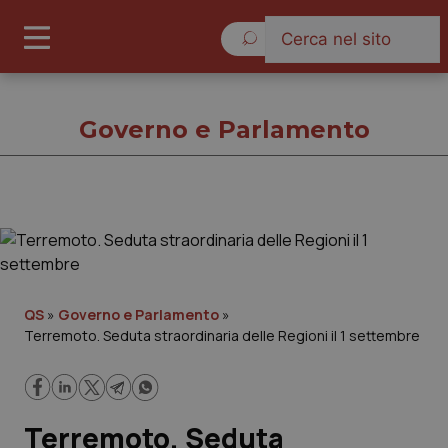
Lunedì 10 Agosto 2026
Governo e Parlamento
Governo e Parlamento
Cronache
QS
»
Governo e Parlamento
»
Terremoto. Seduta straordinaria delle Regioni il 1 settembre
Governo e Parlamento
Regioni e Asl
Terremoto. Seduta
Lavoro e Professioni