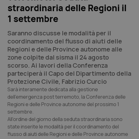
straordinaria delle Regioni il
Scienza e Farmaci
1 settembre
Studi e Analisi
Saranno discusse le modalità per il
coordinamento del flusso di aiuti delle
Lettere al direttore
Regioni e delle Province autonome alle
zone colpite dal sisma il 24 agosto
Edizioni Regionali
scorso. Ai lavori della Conferenza
parteciperà il Capo del Dipartimento della
QS Pro
Protezione Civile, Fabrizio Curcio
Sarà interamente dedicata alla gestione
Professionisti Sanitari.AI
dell’emergenza post terremoto, la Conferenza delle
Regioni e delle Province autonome del prossimo 1
Abruzzo
QS Pro Gold
settembre.
All’ordine del giorno della seduta straordinaria sono
QS Club
Newsletter
state inserite le modalità per il coordinamento del
Basilicata
Artrite & artrosi
flusso di aiuti delle Regioni e delle Province autonome