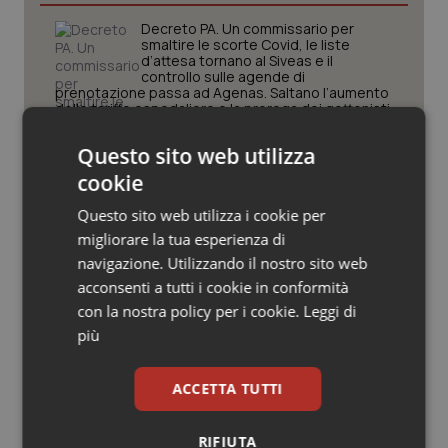
Valle D’Aosta
Oncodermatologia
Decreto PA. Un commissario per
smaltire le scorte Covid, le liste
Veneto
Oncoematologia
d’attesa tornano al Siveas e il
controllo sulle agende di
prenotazione passa ad Agenas. Saltano l’aumento
Oncologia & Nutrizione
delle tariffe ospedaliere e la proroga dei gettonisti
Questo sito web utilizza
Università. Bernini firma il decreto:
Psoriasi & pelle
27.000 posti per Medicina, 3.000 in
cookie
più rispetto a scorso anno
Quotidiano Cardiologia
Questo sito web utilizza i cookie per
migliorare la tua esperienza di
Pnrr Salute. Missione 6 verso il
Quotidiano Chirurgia
navigazione. Utilizzando il nostro sito web
traguardo, in chiusura la
rendicontazione degli obiettivi per la
acconsenti a tutti i cookie in conformità
X e ultima rata
con la nostra policy per i cookie.
Leggi di
Quotidiano Oncologia
più
Caldo. Ministero: oltre 1.700 chiamate
al numero 1500 dal 22 giugno.
Quotidiano Pediatria
Proseguono monitoraggi e campagna
ACCETTA TUTTI
informativa
Rene & patologie urogenitali
RIFIUTA