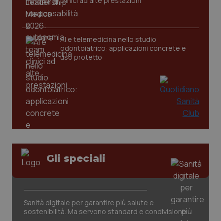
clinici ad alte prestazioni
AI e telemedicina nello studio
odontoiatrico: applicazioni concrete e
uso protetto
CookieScriptConsent
5 mesi
CookieScript
settim
www.quotidianosanita.it
Gli speciali
Sanità digitale per garantire più salute e
sostenibilità. Ma servono standard e condivisione