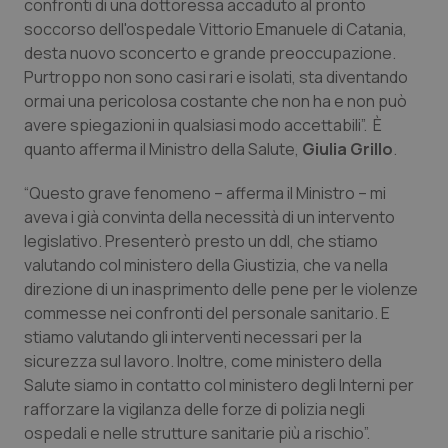
confronti di una dottoressa accaduto al pronto
Calabria
Asma & BPCO
soccorso dell'ospedale Vittorio Emanuele di Catania,
desta nuovo sconcerto e grande preoccupazione.
Campania
Car-T
Purtroppo non sono casi rari e isolati, sta diventando
ormai una pericolosa costante che non ha e non può
Emilia-Romagna
Colesterolo & coronaropatie
avere spiegazioni in qualsiasi modo accettabili”. È
quanto afferma il Ministro della Salute,
Giulia Grillo
.
Friuli Venezia Giulia
Dermatite Atopica
“Questo grave fenomeno – afferma il Ministro – mi
aveva i già convinta della necessità di un intervento
Lazio
Diabete & glucometri
legislativo. Presenterò presto un ddl, che stiamo
valutando col ministero della Giustizia, che va nella
Liguria
Disturbi dell’umore
direzione di un inasprimento delle pene per le violenze
commesse nei confronti del personale sanitario. E
Lombardia
Dolore
stiamo valutando gli interventi necessari per la
sicurezza sul lavoro. Inoltre, come ministero della
Marche
Donna & Salute
Salute siamo in contatto col ministero degli Interni per
rafforzare la vigilanza delle forze di polizia negli
Molise
Epatiti
ospedali e nelle strutture sanitarie più a rischio”.