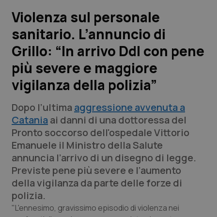
Violenza sul personale
Scienza e Farmaci
sanitario. L’annuncio di
Grillo: “In arrivo Ddl con pene
Studi e Analisi
più severe e maggiore
Lettere al direttore
vigilanza della polizia”
Edizioni Regionali
Dopo l’ultima
aggressione avvenuta a
Catania
ai danni di una dottoressa del
QS Pro
Pronto soccorso dell'ospedale Vittorio
Emanuele il Ministro della Salute
Professionisti Sanitari.AI
annuncia l’arrivo di un disegno di legge.
Previste pene più severe e l’aumento
Abruzzo
QS Pro Gold
della vigilanza da parte delle forze di
polizia.
QS Club
Newsletter
Basilicata
Artrite & artrosi
"L'ennesimo, gravissimo episodio di violenza nei