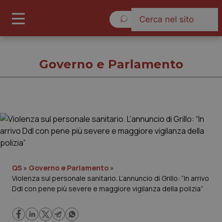
Domenica 9 Agosto 2026
Governo e Parlamento
Governo e Parlamento
Cronache
Governo e Parlamento
QS
»
Governo e Parlamento
»
Violenza sul personale sanitario. L’annuncio di Grillo: “In arrivo
Ddl con pene più severe e maggiore vigilanza della polizia”
Regioni e Asl
Lavoro e Professioni