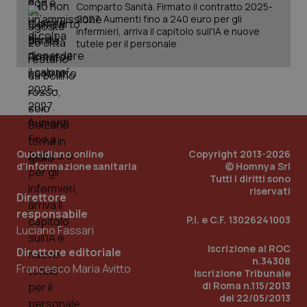
Comparto Sanità. Firmato il contratto 2025-
2027. Aumenti fino a 240 euro per gli
infermieri, arriva il capitolo sull'IA e nuove
tutele per il personale
Quotidiano online
Copyright 2013-2026
d'informazione sanitaria
© Homnya Srl
Tutti i diritti sono
riservati
Direttore
responsabile
P.I. e C.F. 13026241003
Luciano Fassari
PHPSESSID
Sessio
PHP.net
Iscrizione al ROC
Direttore editoriale
www.quotidianosanita.it
n.34308
Francesco Maria Avitto
Iscrizione Tribunale
di Roma n.115/2013
del 22/05/2013