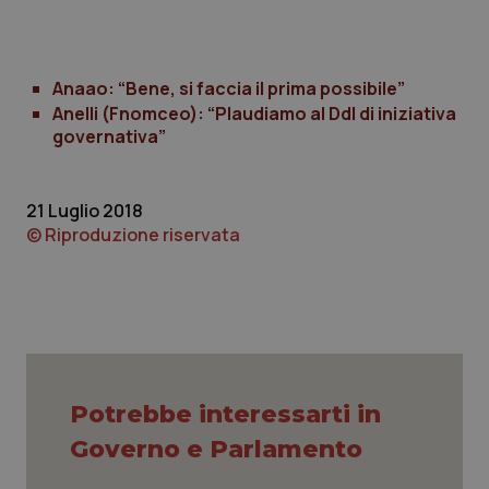
Piemonte
HIV
Anaao: “Bene, si faccia il prima possibile”
Provincia Autonoma di Bolzano
Infezioni & Febbre
Anelli (Fnomceo): “Plaudiamo al Ddl di iniziativa
governativa”
Provincia Autonoma di Trento
Ipertensione & Scompenso
Puglia
Malattie rare
21 Luglio 2018
© Riproduzione riservata
Sardegna
Malattia di Crohn & Rettocolite Ulcerosa
Sicilia
Neuroscienze & patologie neurodegenerative
Toscana
Obesità
Potrebbe interessarti in
Umbria
Oftalmologia
Governo e Parlamento