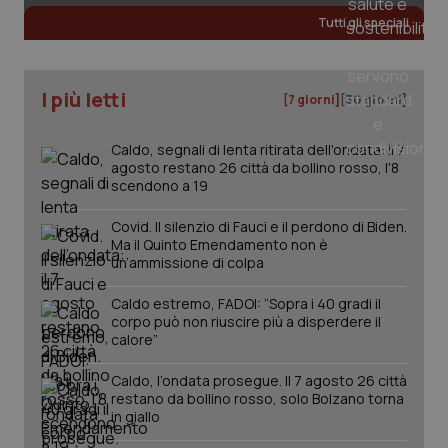
Tutti gli speciali
tracking-sites-ironfish-
www.quotidianosanita.it
4
tracking-enable
settim
I più letti
2 gior
[7 giorni]
[30 giorni]
Caldo, segnali di lenta ritirata dell'ondata: il 7
agosto restano 26 città da bollino rosso, l'8
tracking-sites-ironfish-
www.quotidianosanita.it
4
scendono a 19
session-id
settim
2 gior
Covid. Il silenzio di Fauci e il perdono di Biden.
Ma il Quinto Emendamento non è
un’ammissione di colpa
_ga
1 anno
Google LLC
Caldo estremo, FADOI: “Sopra i 40 gradi il
mes
.quotidianosanita.it
corpo può non riuscire più a disperdere il
calore”
Caldo, l’ondata prosegue. Il 7 agosto 26 città
restano da bollino rosso, solo Bolzano torna
in giallo