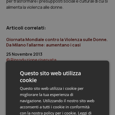
per trasformare i presupposti sociali e culturali di cui si
alimenta la violenza alle donne.
Piemonte
HIV
Provincia Autonoma di Bolzano
Infezioni & Febbre
Articoli correlati:
Provincia Autonoma di Trento
Ipertensione & Scompenso
Giornata Mondiale contro la Violenza sulle Donne.
Da Milano l’allarme: aumentano i casi
Puglia
Malattie rare
25 Novembre 2013
© Riproduzione riservata
Sardegna
Malattia di Crohn & Rettocolite Ulcerosa
Questo sito web utilizza
Sicilia
Neuroscienze & patologie neurodegenerative
cookie
Ultime analisi e review da QS Pro
Questo sito web utilizza i cookie per
Gold
Toscana
Obesità
migliorare la tua esperienza di
navigazione. Utilizzando il nostro sito web
Umbria
Oftalmologia
Cloud sanitario: infrastrutture,
compliance, GDPR e Risk management
acconsenti a tutti i cookie in conformità
con la nostra policy per i cookie.
Leggi di