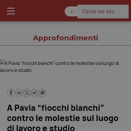
Venerdì 7 Agosto 2026
Approfondimenti
Approfondimenti
Cronache
Governo e Parlamento
A Pavia “fiocchi bianchi”
Regioni e Asl
contro le molestie sul luogo
di lavoro e studio
Lavoro e Professioni