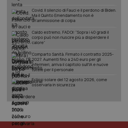
Covid. Il silenzio di Fauci e il perdono di Biden.
Ma il Quinto Emendamento non è
un’ammissione di colpa
Caldo estremo, FADOI: “Sopra i 40 gradi il
corpo può non riuscire più a disperdere il
calore”
Comparto Sanità. Firmato il contratto 2025-
tracking-sites-ironfish-
www.quotidianosanita.it
4
2027. Aumenti fino a 240 euro per gli
tracking-enable
settim
infermieri, arriva il capitolo sull'IA e nuove
2 gior
tutele per il personale
Eclissi solare del 12 agosto 2026, come
osservarla in sicurezza
tracking-sites-ironfish-
www.quotidianosanita.it
4
session-id
settim
2 gior
_ga
1 anno
Google LLC
mes
.quotidianosanita.it