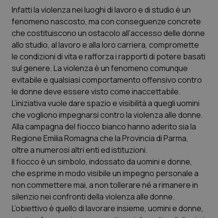
Calabria
Asma & BPCO
Infatti la violenza nei luoghi di lavoro e di studio è un
fenomeno nascosto, ma con conseguenze concrete
Campania
Car-T
che costituiscono un ostacolo all’accesso delle donne
allo studio, al lavoro e alla loro carriera, compromette
le condizioni di vita e rafforza i rapporti di potere basati
Emilia-Romagna
Colesterolo & coronaropatie
sul genere. La violenza è un fenomeno comunque
evitabile e qualsiasi comportamento offensivo contro
Friuli Venezia Giulia
Dermatite Atopica
le donne deve essere visto come inaccettabile.
L’iniziativa vuole dare spazio e visibilità a quegli uomini
Lazio
Diabete & glucometri
che vogliono impegnarsi contro la violenza alle donne.
Alla campagna del fiocco bianco hanno aderito sia la
Liguria
Disturbi dell’umore
Regione Emilia Romagna che la Provincia di Parma,
oltre a numerosi altri enti ed istituzioni.
Lombardia
Dolore
Il fiocco è un simbolo, indossato da uomini e donne,
che esprime in modo visibile un impegno personale a
Marche
Donna & Salute
non commettere mai, a non tollerare né a rimanere in
silenzio nei confronti della violenza alle donne.
L’obiettivo è quello di lavorare insieme, uomini e donne,
Molise
Epatiti