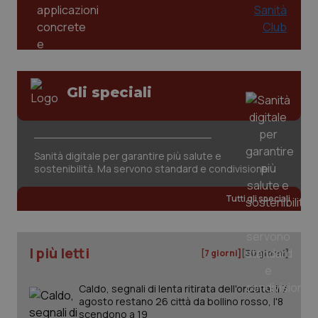
funzionare correttamente senza questi cookie.
Salute orale & impianti
Nome
Fornitore
/
Dominio
Scaden
VISITOR_PRIVACY_METADATA
5 mesi
Sangue & coagulazione
YouTube
settim
.youtube.com
Tiroide
Gli speciali
Tumore al seno
Sanità digitale per garantire più salute e
Tumore ovarico
sostenibilità. Ma servono standard e condivisione
Tumori del Polmone & Testa Collo
Tutti gli speciali
Tumori gastrointestinali
I più letti
[7 giorni]
[30 giorni]
Ulcera & Reflusso
CookieScriptConsent
5 mesi
CookieScript
Caldo, segnali di lenta ritirata dell'ondata: il 7
settim
www.quotidianosanita.it
agosto restano 26 città da bollino rosso, l'8
Vaccini
scendono a 19