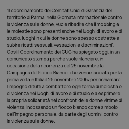
“Il coordinamento dei Comitati Unici di Garanzia del
Scienza e Farmaci
territorio di Parma, nella Giornata internazionale contro
la violenza sulle donne, vuole ribadire che il mobbing e
Studi e Analisi
le molestie sono presenti anche nei luoghi di lavoro e di
studio, luoghi in cui le donne sono spesso costrette a
Lettere al direttore
subire ricatti sessuali, vessazioni e discriminazioni”.
Così il Coordinamento dei CUG ha spiegato oggi, in un
Edizioni Regionali
comunicato stampa perché vuole rilanciare, in
occasione della ricorrenza del 25 novembre la
Campagna del Fiocco Bianco, che venne lanciata per la
QS Pro
prima volta in Italia il 25 novembre 2006: per richiamare
l’impegno di tutti a combattere ogni forma di molestia e
Professionisti Sanitari.AI
di violenza nei luoghi di lavoro e di studio e a esprimere
la propria solidarietà nei confronti delle donne vittime di
Abruzzo
QS Pro Gold
violenza, indossando un fiocco bianco come simbolo
dell'impegno personale, da parte degli uomini, contro
QS Club
Newsletter
Basilicata
Artrite & artrosi
la violenza sulle donne.