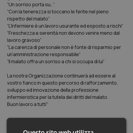
“Un sorriso porta su…”
Piemonte
HIV
“Con la tenerezza si toccano le ferite nel pieno
rispetto del malato”
Provincia Autonoma di Bolzano
Infezioni & Febbre
“L’Infermiere è un lavoro usurante ed esposto a rischi”
“Freschezza e serenità non devono venire meno dal
lavoro gravoso”
Provincia Autonoma di Trento
Ipertensione & Scompenso
“La carenza di personale non è fonte di risparmio per
un’amministrazione responsabile“
Puglia
Malattie rare
“Il malato offra un sorriso a chi si occupa di lui”
Sardegna
Malattia di Crohn & Rettocolite Ulcerosa
La nostra Organizzazione continuerà ad essere al
vostro fianco in questo percorso di rafforzamento,
Sicilia
Neuroscienze & patologie neurodegenerative
sviluppo ed innovazione della professione
infermieristica per la tutela dei diritti del malato.
Toscana
Obesità
Buon lavoro a tutti"
Umbria
Oftalmologia
Articoli correlati:
Questo sito web utilizza