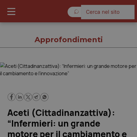
Venerdì 7 Agosto 2026
Approfondimenti
Approfondimenti
Cronache
Governo e Parlamento
Aceti (Cittadinanzattiva):
Regioni e Asl
“Infermieri: un grande
motore per il cambiamento e
Lavoro e Professioni