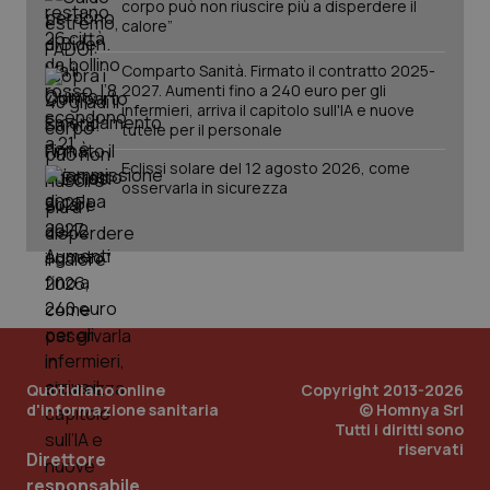
corpo può non riuscire più a disperdere il
calore”
tracking-sites-ironfish-
www.quotidianosanita.it
4
session-id
settim
2 gior
Comparto Sanità. Firmato il contratto 2025-
2027. Aumenti fino a 240 euro per gli
infermieri, arriva il capitolo sull'IA e nuove
tutele per il personale
_ga
1 anno
Google LLC
Eclissi solare del 12 agosto 2026, come
mes
.quotidianosanita.it
osservarla in sicurezza
Quotidiano online
Copyright 2013-2026
d'informazione sanitaria
© Homnya Srl
Tutti i diritti sono
riservati
Direttore
responsabile