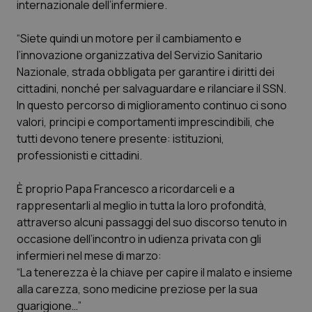
internazionale dell’infermiere.
Calabria
Asma & BPCO
“Siete quindi un motore per il cambiamento e
Campania
Car-T
l’innovazione organizzativa del Servizio Sanitario
Nazionale, strada obbligata per garantire i diritti dei
Emilia-Romagna
Colesterolo & coronaropatie
cittadini, nonché per salvaguardare e rilanciare il SSN.
In questo percorso di miglioramento continuo ci sono
Friuli Venezia Giulia
Dermatite Atopica
valori, principi e comportamenti imprescindibili, che
tutti devono tenere presente: istituzioni,
Lazio
Diabete & glucometri
professionisti e cittadini.
È proprio Papa Francesco a ricordarceli e a
Liguria
Disturbi dell’umore
rappresentarli al meglio in tutta la loro profondità,
attraverso alcuni passaggi del suo discorso tenuto in
Lombardia
Dolore
occasione dell’incontro in udienza privata con gli
infermieri nel mese di marzo:
Marche
Donna & Salute
“La tenerezza è la chiave per capire il malato e insieme
alla carezza, sono medicine preziose per la sua
Molise
Epatiti
guarigione…”