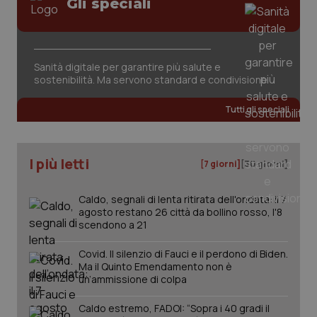
Gli speciali
Sanità digitale per garantire più salute e
CookieScriptConsent
5 mesi
CookieScript
sostenibilità. Ma servono standard e condivisione
settim
www.quotidianosanita.it
Tutti gli speciali
I più letti
[7 giorni]
[30 giorni]
Caldo, segnali di lenta ritirata dell'ondata: il 7
agosto restano 26 città da bollino rosso, l'8
scendono a 21
Covid. Il silenzio di Fauci e il perdono di Biden.
tracking-sites-ironfish-
www.quotidianosanita.it
4
tracking-enable
settim
Ma il Quinto Emendamento non è
2 gior
un’ammissione di colpa
Caldo estremo, FADOI: “Sopra i 40 gradi il