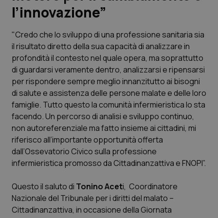
l’innovazione”
Scienza e Farmaci
"Credo che lo sviluppo di una professione sanitaria sia
il risultato diretto della sua capacità di analizzare in
Studi e Analisi
profondità il contesto nel quale opera, ma soprattutto
di guardarsi veramente dentro, analizzarsi e ripensarsi
Lettere al direttore
per rispondere sempre meglio innanzitutto ai bisogni
di salute e assistenza delle persone malate e delle loro
Edizioni Regionali
famiglie. Tutto questo la comunità infermieristica lo sta
facendo. Un percorso di analisi e sviluppo continuo,
QS Pro
non autoreferenziale ma fatto insieme ai cittadini, mi
riferisco all’importante opportunità offerta
Professionisti Sanitari.AI
dall’Ossevatorio Civico sulla professione
infermieristica promosso da Cittadinanzattiva e FNOPI”.
Abruzzo
QS Pro Gold
Questo il saluto di
Tonino Acet
i, Coordinatore
QS Club
Newsletter
Nazionale del Tribunale per i diritti del malato –
Basilicata
Artrite & artrosi
Cittadinanzattiva, in occasione della Giornata