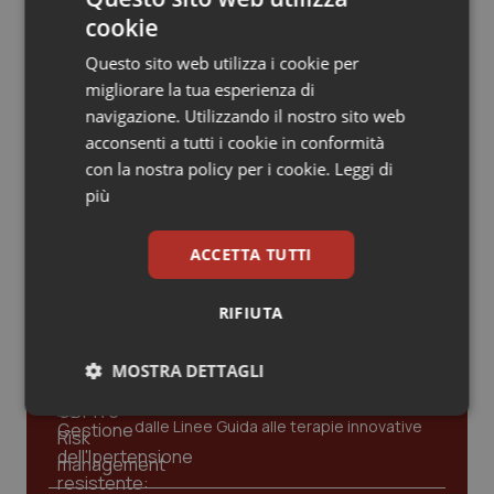
Valle D’Aosta
Oncodermatologia
cookie
Giornata internazionale dell’infermiere: “Una voce
che guida: la salute è un diritto umano”
Veneto
Oncoematologia
Questo sito web utilizza i cookie per
migliorare la tua esperienza di
13 Maggio 2018
Oncologia & Nutrizione
navigazione. Utilizzando il nostro sito web
© Riproduzione riservata
acconsenti a tutti i cookie in conformità
con la nostra policy per i cookie.
Leggi di
Psoriasi & pelle
più
Ultime analisi e review da QS Pro
Quotidiano Cardiologia
Gold
ACCETTA TUTTI
Quotidiano Chirurgia
Cloud sanitario: infrastrutture,
RIFIUTA
compliance, GDPR e Risk management
Quotidiano Oncologia
MOSTRA DETTAGLI
Quotidiano Pediatria
Gestione dell'Ipertensione resistente:
Necessari
Statistici
Marketing
dalle Linee Guida alle terapie innovative
Rene & patologie urogenitali