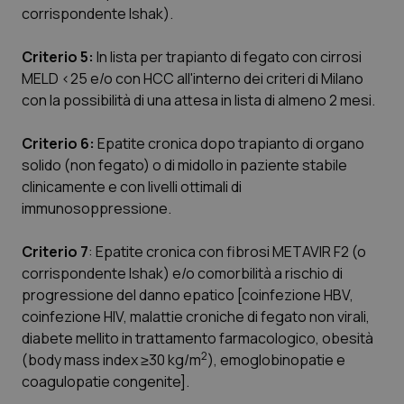
corrispondente Ishak).
Piemonte
HIV
Criterio 5:
In lista per trapianto di fegato con cirrosi
Provincia Autonoma di Bolzano
Infezioni & Febbre
MELD <25 e/o con HCC all'interno dei criteri di Milano
con la possibilità di una attesa in lista di almeno 2 mesi.
Provincia Autonoma di Trento
Ipertensione & Scompenso
Criterio 6:
Epatite cronica dopo trapianto di organo
solido (non fegato) o di midollo in paziente stabile
Puglia
Malattie rare
clinicamente e con livelli ottimali di
immunosoppressione.
Sardegna
Malattia di Crohn & Rettocolite Ulcerosa
Criterio 7
: Epatite cronica con fibrosi METAVIR F2 (o
Sicilia
Neuroscienze & patologie neurodegenerative
corrispondente Ishak) e/o comorbilità a rischio di
progressione del danno epatico [coinfezione HBV,
Toscana
Obesità
coinfezione HIV, malattie croniche di fegato non virali,
diabete mellito in trattamento farmacologico, obesità
2
Umbria
Oftalmologia
(body mass index ≥30 kg/m
), emoglobinopatie e
coagulopatie congenite].