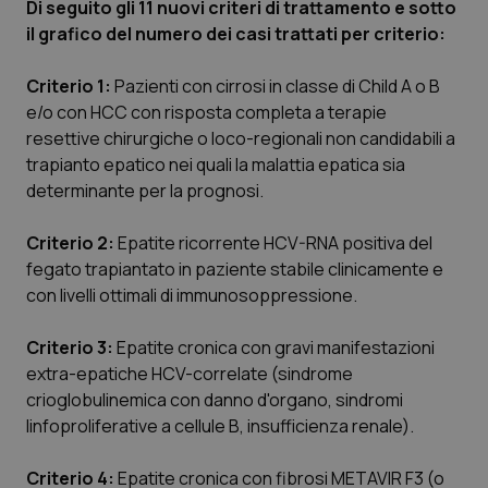
Di seguito gli 11 nuovi criteri di trattamento e sotto
Calabria
Asma & BPCO
il grafico del numero dei casi trattati per criterio:
Campania
Car-T
Criterio 1:
Pazienti con cirrosi in classe di Child A o B
e/o con HCC con risposta completa a terapie
Emilia-Romagna
Colesterolo & coronaropatie
resettive chirurgiche o loco-regionali non candidabili a
trapianto epatico nei quali la malattia epatica sia
Friuli Venezia Giulia
Dermatite Atopica
determinante per la prognosi.
Lazio
Diabete & glucometri
Criterio 2:
Epatite ricorrente HCV-RNA positiva del
fegato trapiantato in paziente stabile clinicamente e
con livelli ottimali di immunosoppressione.
Liguria
Disturbi dell’umore
Criterio 3:
Epatite cronica con gravi manifestazioni
Lombardia
Dolore
extra-epatiche HCV-correlate (sindrome
crioglobulinemica con danno d'organo, sindromi
Marche
Donna & Salute
linfoproliferative a cellule B, insufficienza renale).
Molise
Epatiti
Criterio 4:
Epatite cronica con fibrosi METAVIR F3 (o