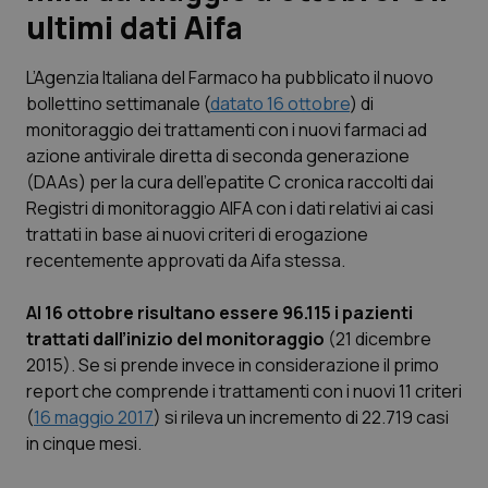
ultimi dati Aifa
Scienza e Farmaci
L’Agenzia Italiana del Farmaco ha pubblicato il nuovo
bollettino settimanale (
datato 16 ottobre
) di
Studi e Analisi
monitoraggio dei trattamenti con i nuovi farmaci ad
azione antivirale diretta di seconda generazione
Lettere al direttore
(DAAs) per la cura dell’epatite C cronica raccolti dai
Registri di monitoraggio AIFA con i dati relativi ai casi
Edizioni Regionali
trattati in base ai nuovi criteri di erogazione
recentemente approvati da Aifa stessa.
QS Pro
Al 16 ottobre risultano essere 96.115 i pazienti
Professionisti Sanitari.AI
trattati dall’inizio del monitoraggio
(21 dicembre
2015). Se si prende invece in considerazione il primo
Abruzzo
QS Pro Gold
report che comprende i trattamenti con i nuovi 11 criteri
(
16 maggio 2017
) si rileva un incremento di 22.719 casi
QS Club
Newsletter
in cinque mesi.
Basilicata
Artrite & artrosi