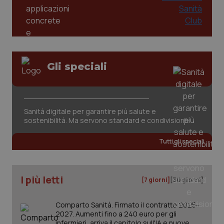
Gli speciali
tracking-sites-ironfish-
www.quotidianosanita.it
4
tracking-enable
settim
Sanità digitale per garantire più salute e
2 gior
sostenibilità. Ma servono standard e condivisione
Tutti gli speciali
tracking-sites-ironfish-
www.quotidianosanita.it
4
session-id
settim
2 gior
I più letti
[7 giorni]
[30 giorni]
Comparto Sanità. Firmato il contratto 2025-
_ga
2027. Aumenti fino a 240 euro per gli
1 anno
Google LLC
mes
.quotidianosanita.it
infermieri, arriva il capitolo sull'IA e nuove