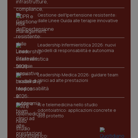
funzionare correttamente senza questi cookie.
Nome
Fornitore
/
Dominio
Scaden
Gestione dell'Ipertensione resistente:
dalle Linee Guida alle terapie innovative
VISITOR_PRIVACY_METADATA
5 mesi
YouTube
settim
.youtube.com
Leadership Infermieristica 2026: nuovi
modelli di responsabilità e autonomia
Leadership Medica 2026: guidare team
clinici ad alte prestazioni
AI e telemedicina nello studio
odontoiatrico: applicazioni concrete e
uso protetto
CookieScriptConsent
5 mesi
CookieScript
settim
www.quotidianosanita.it