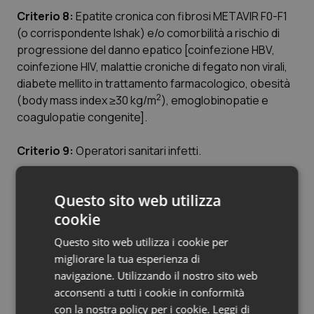
Valle D’Aosta
Oncodermatologia
Criterio 8:
Epatite cronica con fibrosi METAVIR F0-F1
(o corrispondente Ishak) e/o comorbilità a rischio di
Veneto
Oncoematologia
progressione del danno epatico [coinfezione HBV,
coinfezione HIV, malattie croniche di fegato non virali,
Oncologia & Nutrizione
diabete mellito in trattamento farmacologico, obesità
2
(body mass index ≥30 kg/m
), emoglobinopatie e
Psoriasi & pelle
coagulopatie congenite].
Quotidiano Cardiologia
Criterio 9:
Operatori sanitari infetti.
Quotidiano Chirurgia
Criterio 10:
Epatite cronica o cirrosi epatica in
Questo sito web utilizza
paziente con insufficienza renale cronica in
cookie
trattamento emodialitico.
Quotidiano Oncologia
Questo sito web utilizza i cookie per
Criterio 11:
Epatite cronica nel paziente in lista
Quotidiano Pediatria
migliorare la tua esperienza di
d'attesa per trapianto di organo solido (non fegato) o
navigazione. Utilizzando il nostro sito web
di midollo.
Rene & patologie urogenitali
acconsenti a tutti i cookie in conformità
con la nostra policy per i cookie.
Leggi di