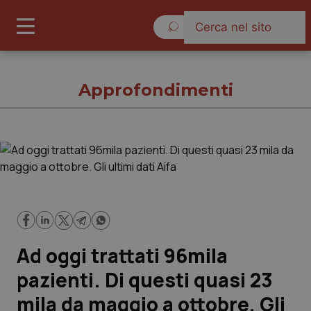
Giovedì 6 Agosto 2026
Approfondimenti
Approfondimenti
Cronache
Governo e Parlamento
Ad oggi trattati 96mila
Regioni e Asl
pazienti. Di questi quasi 23
mila da maggio a ottobre. Gli
Lavoro e Professioni