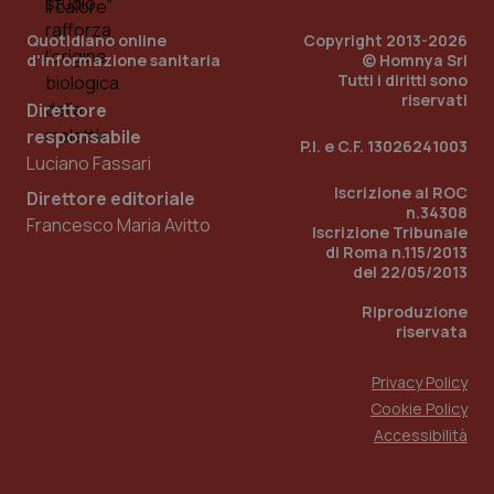
Quotidiano online
PHPSESSID
Copyright 2013-2026
Sessio
PHP.net
www.quotidianosanita.it
d'informazione sanitaria
© Homnya Srl
Tutti i diritti sono
riservati
Direttore
responsabile
P.I. e C.F. 13026241003
Luciano Fassari
Iscrizione al ROC
Direttore editoriale
n.34308
Francesco Maria Avitto
Iscrizione Tribunale
di Roma n.115/2013
del 22/05/2013
Riproduzione
riservata
Privacy Policy
Cookie Policy
Accessibilità
_ga_KM60CM4NPH
.quotidianosanita.it
1 anno
mes