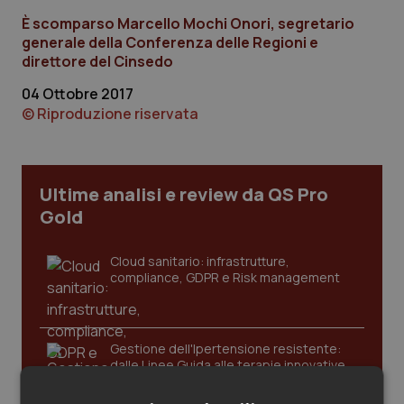
Calabria
Asma & BPCO
È scomparso Marcello Mochi Onori, segretario
generale della Conferenza delle Regioni e
Campania
Car-T
direttore del Cinsedo
04 Ottobre 2017
Emilia-Romagna
Colesterolo & coronaropatie
© Riproduzione riservata
Friuli Venezia Giulia
Dermatite Atopica
Ultime analisi e review da QS Pro
Lazio
Diabete & glucometri
Gold
Liguria
Disturbi dell’umore
Cloud sanitario: infrastrutture,
compliance, GDPR e Risk management
Lombardia
Dolore
Marche
Donna & Salute
Gestione dell'Ipertensione resistente:
dalle Linee Guida alle terapie innovative
Molise
Epatiti