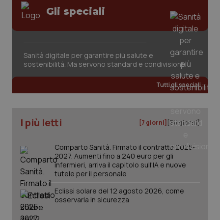
Valle D’Aosta
Oncodermatologia
Gli speciali
Veneto
Oncoematologia
Necessari
Statistici
Marketing
Oncologia & Nutrizione
Sanità digitale per garantire più salute e
I cookie necessari contribuiscono a rendere fruibile il
sostenibilità. Ma servono standard e condivisione
sito web abilitandone funzionalità di base quali la
navigazione sulle pagine e l'accesso alle aree
Psoriasi & pelle
protette del sito. Il sito web non è in grado di
Tutti gli speciali
funzionare correttamente senza questi cookie.
Quotidiano Cardiologia
Nome
Fornitore
/
Dominio
Scaden
VISITOR_PRIVACY_METADATA
5 mesi
YouTube
I più letti
[7 giorni]
[30 giorni]
settim
.youtube.com
Quotidiano Chirurgia
Comparto Sanità. Firmato il contratto 2025-
Quotidiano Oncologia
2027. Aumenti fino a 240 euro per gli
infermieri, arriva il capitolo sull'IA e nuove
tutele per il personale
Quotidiano Pediatria
Eclissi solare del 12 agosto 2026, come
osservarla in sicurezza
Rene & patologie urogenitali