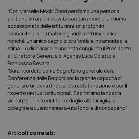
“Con Marcello Mochi Onori perdiamo una persona
Scienza e Farmaci
perbene di rara ed elevata caratura morale, un uomo
appassionato delle istituzioni, un profondo
Studi e Analisi
conoscitore della materia giuridica ed umanistica,
nonché un amico degno di profonda e intramontabile
Lettere al direttore
stima”. Lo dichiarano in una nota congiunta il Presidente
e il Direttore Generale di Agenas Luca Coletto e
Edizioni Regionali
Francesco Bevere.
“Sarà ricordato come Segretario generale della
Conferenza delle Regioni per la grande capacità di
QS Pro
generare un clima di reciproca collaborazione e per il
rispetto dei ruoli istituzionali. Esprimiamo la nostra
Professionisti Sanitari.AI
vicinanza e il più sentito cordoglio alla famiglia, ai
colleghi e a quanti hanno avuto l’onore di conoscerlo”.
Abruzzo
QS Pro Gold
QS Club
Newsletter
Basilicata
Artrite & artrosi
Articoli correlati: