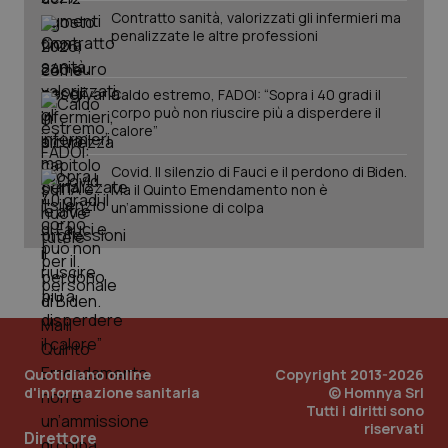
Contratto sanità, valorizzati gli infermieri ma
Salute orale & impianti
penalizzate le altre professioni
Sangue & coagulazione
Caldo estremo, FADOI: “Sopra i 40 gradi il
corpo può non riuscire più a disperdere il
CookieScriptConsent
5 mesi
CookieScript
Tiroide
calore”
settim
www.quotidianosanita.it
Covid. Il silenzio di Fauci e il perdono di Biden.
Tumore al seno
Ma il Quinto Emendamento non è
un’ammissione di colpa
Tumore ovarico
Tumori del Polmone & Testa Collo
Tumori gastrointestinali
tracking-sites-ironfish-
www.quotidianosanita.it
4
Quotidiano online
Copyright 2013-2026
Ulcera & Reflusso
tracking-enable
settim
d'informazione sanitaria
© Homnya Srl
2 gior
Tutti i diritti sono
riservati
Direttore
Vaccini