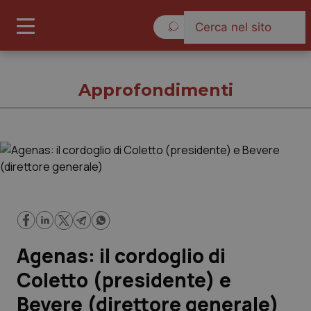
Giovedì 6 Agosto 2026
Approfondimenti
Approfondimenti
Cronache
Governo e Parlamento
Agenas: il cordoglio di
Regioni e Asl
Coletto (presidente) e
Bevere (direttore generale)
Lavoro e Professioni