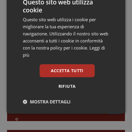
Questo sito web utilizza
cookie
Piemonte
HIV
Leadership Infermieristica 2026: nuovi
modelli di responsabilità e autonomia
Questo sito web utilizza i cookie per
Provincia Autonoma di Bolzano
Infezioni & Febbre
migliorare la tua esperienza di
navigazione. Utilizzando il nostro sito web
Leadership Medica 2026: guidare team
Provincia Autonoma di Trento
Ipertensione & Scompenso
acconsenti a tutti i cookie in conformità
clinici ad alte prestazioni
con la nostra policy per i cookie.
Leggi di
più
Puglia
Malattie rare
AI e telemedicina nello studio
ACCETTA TUTTI
Sardegna
Malattia di Crohn & Rettocolite Ulcerosa
odontoiatrico: applicazioni concrete e
uso protetto
Sicilia
Neuroscienze & patologie neurodegenerative
RIFIUTA
Toscana
Obesità
MOSTRA DETTAGLI
Necessari
Statistici
Marketing
Umbria
Oftalmologia