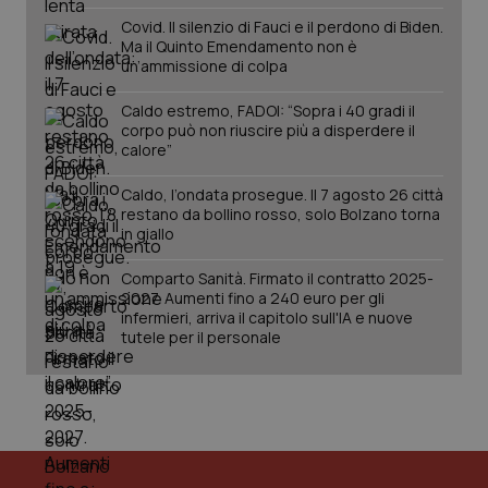
Salute orale & impianti
Covid. Il silenzio di Fauci e il perdono di Biden.
Ma il Quinto Emendamento non è
un’ammissione di colpa
Sangue & coagulazione
Caldo estremo, FADOI: “Sopra i 40 gradi il
corpo può non riuscire più a disperdere il
Tiroide
calore”
CookieScriptConsent
5 mesi
CookieScript
Tumore al seno
Caldo, l’ondata prosegue. Il 7 agosto 26 città
settim
www.quotidianosanita.it
restano da bollino rosso, solo Bolzano torna
in giallo
Tumore ovarico
Comparto Sanità. Firmato il contratto 2025-
2027. Aumenti fino a 240 euro per gli
Tumori del Polmone & Testa Collo
infermieri, arriva il capitolo sull'IA e nuove
tutele per il personale
Tumori gastrointestinali
Ulcera & Reflusso
tracking-sites-ironfish-
www.quotidianosanita.it
4
tracking-enable
settim
Vaccini
2 gior