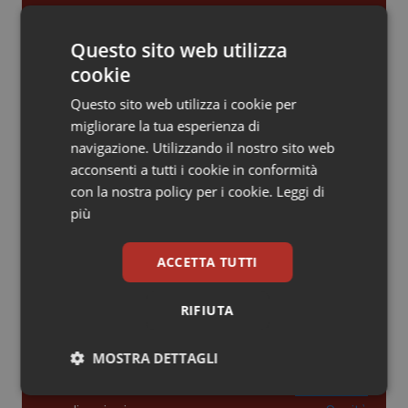
Piemonte
HIV
Gestione dell'Ipertensione resistente:
Questo sito web utilizza
dalle Linee Guida alle terapie innovative
cookie
Provincia Autonoma di Bolzano
Infezioni & Febbre
Questo sito web utilizza i cookie per
Leadership Infermieristica 2026: nuovi
Provincia Autonoma di Trento
Ipertensione & Scompenso
migliorare la tua esperienza di
modelli di responsabilità e autonomia
navigazione. Utilizzando il nostro sito web
acconsenti a tutti i cookie in conformità
Puglia
Malattie rare
con la nostra policy per i cookie.
Leggi di
Leadership Medica 2026: guidare team
più
Sardegna
Malattia di Crohn & Rettocolite Ulcerosa
clinici ad alte prestazioni
ACCETTA TUTTI
Sicilia
Neuroscienze & patologie neurodegenerative
AI e telemedicina nello studio
RIFIUTA
odontoiatrico: applicazioni concrete e
Toscana
Obesità
uso protetto
MOSTRA DETTAGLI
Umbria
Oftalmologia
Necessari
Statistici
Marketing