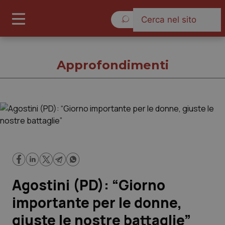
Domenica 9 Agosto 2026
Approfondimenti
Approfondimenti
Cronache
Governo e Parlamento
Agostini (PD): “Giorno
Regioni e Asl
importante per le donne,
giuste le nostre battaglie”
Lavoro e Professioni