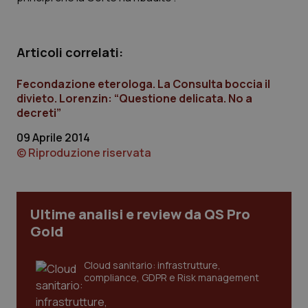
Calabria
Asma & BPCO
Campania
Car-T
Articoli correlati:
Emilia-Romagna
Colesterolo & coronaropatie
Fecondazione eterologa. La Consulta boccia il
divieto. Lorenzin: “Questione delicata. No a
decreti”
Friuli Venezia Giulia
Dermatite Atopica
09 Aprile 2014
© Riproduzione riservata
Lazio
Diabete & glucometri
Liguria
Disturbi dell’umore
Ultime analisi e review da QS Pro
Lombardia
Dolore
Gold
Marche
Donna & Salute
Cloud sanitario: infrastrutture,
compliance, GDPR e Risk management
Molise
Epatiti