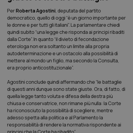
Per
Roberta Agostini
, deputata del partito
Scienza e Farmaci
democratico, quello di oggi “è un giorno importante per
le donne e per tutti gli italiani”. La parlamentare chiedi
Studi e Analisi
quindi subito “una legge che risponda ai principi ribaditi
dalla Corte”. In quanto “il divieto di fecondazione
Lettere al direttore
eterologa non era soltanto un limite alla propria
autodeterminazione e un ostacolo alla possibilità di
Edizioni Regionali
mettere al mondo un figlio, ma secondo la Consulta,
era proprio anticostituzionale”.
QS Pro
Agostini conclude quindi affermando che “le battaglie
di questi anni dunque sono state giuste. Ora, di fatto, di
Professionisti Sanitari.AI
quella legge tanto voluta e difesa della destra più
chiusa e conservatrice, non rimane più nulla: la Corte
Abruzzo
QS Pro Gold
ha riconosciuto la possibilità di scegliere, mentre
adesso spetta alla politica e al Parlamento la
QS Club
Newsletter
Basilicata
Artrite & artrosi
responsabilità di rendere la normativa rispondente ai
principi che la Corte ha ribadito”.