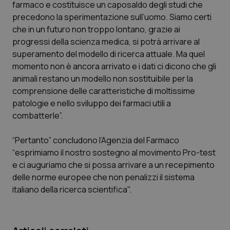
farmaco e costituisce un caposaldo degli studi che
Calabria
Asma & BPCO
precedono la sperimentazione sull’uomo. Siamo certi
che in un futuro non troppo lontano, grazie ai
Campania
Car-T
progressi della scienza medica, si potrà arrivare al
superamento del modello di ricerca attuale. Ma quel
Emilia-Romagna
Colesterolo & coronaropatie
momento non è ancora arrivato e i dati ci dicono che gli
animali restano un modello non sostituibile per la
Friuli Venezia Giulia
Dermatite Atopica
comprensione delle caratteristiche di moltissime
patologie e nello sviluppo dei farmaci utili a
Lazio
Diabete & glucometri
combatterle”.
“Pertanto” concludono l’Agenzia del Farmaco
Liguria
Disturbi dell’umore
“esprimiamo il nostro sostegno al movimento Pro-test
e ci auguriamo che si possa arrivare a un recepimento
Lombardia
Dolore
delle norme europee che non penalizzi il sistema
italiano della ricerca scientifica".
Marche
Donna & Salute
Molise
Epatiti