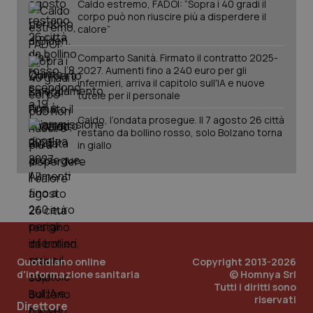
Caldo estremo, FADOI: “Sopra i 40 gradi il
corpo può non riuscire più a disperdere il
calore”
Comparto Sanità. Firmato il contratto 2025-
2027. Aumenti fino a 240 euro per gli
infermieri, arriva il capitolo sull'IA e nuove
tutele per il personale
tracking-sites-ironfish-
www.quotidianosanita.it
4
tracking-enable
settim
Caldo, l’ondata prosegue. Il 7 agosto 26 città
2 gior
restano da bollino rosso, solo Bolzano torna
in giallo
tracking-sites-ironfish-
www.quotidianosanita.it
4
session-id
settim
2 gior
_ga
1 anno
Google LLC
Quotidiano online
Copyright 2013-2026
mes
.quotidianosanita.it
d'informazione sanitaria
© Homnya Srl
Tutti i diritti sono
riservati
Direttore