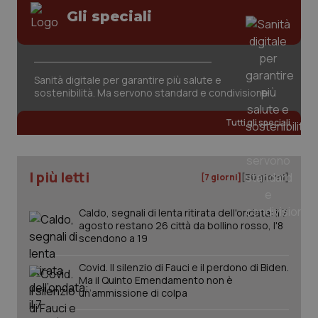
VISITOR_PRIVACY_METADATA
5 mesi
YouTube
Salute orale & impianti
Gli speciali
settim
.youtube.com
Sangue & coagulazione
Sanità digitale per garantire più salute e
Tiroide
sostenibilità. Ma servono standard e condivisione
Tutti gli speciali
Tumore al seno
Tumore ovarico
I più letti
[7 giorni]
[30 giorni]
Tumori del Polmone & Testa Collo
Caldo, segnali di lenta ritirata dell'ondata: il 7
agosto restano 26 città da bollino rosso, l'8
Tumori gastrointestinali
scendono a 19
CookieScriptConsent
5 mesi
CookieScript
settim
www.quotidianosanita.it
Covid. Il silenzio di Fauci e il perdono di Biden.
Ulcera & Reflusso
Ma il Quinto Emendamento non è
un’ammissione di colpa
Vaccini