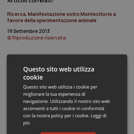
Articoli correlati:
Piemonte
HIV
Ricerca. Manifestazione sotto Montecitorio a
favore della sperimentazione animale
Provincia Autonoma di Bolzano
Infezioni & Febbre
19 Settembre 2013
© Riproduzione riservata
Provincia Autonoma di Trento
Ipertensione & Scompenso
Puglia
Malattie rare
Ultime analisi e review da QS Pro
Questo sito web utilizza
Gold
Sardegna
Malattia di Crohn & Rettocolite Ulcerosa
cookie
Questo sito web utilizza i cookie per
Cloud sanitario: infrastrutture,
Sicilia
Neuroscienze & patologie neurodegenerative
compliance, GDPR e Risk management
migliorare la tua esperienza di
navigazione. Utilizzando il nostro sito web
Toscana
Obesità
acconsenti a tutti i cookie in conformità
con la nostra policy per i cookie.
Leggi di
Gestione dell'Ipertensione resistente:
Umbria
Oftalmologia
dalle Linee Guida alle terapie innovative
più