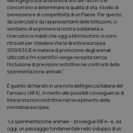
dell’ingegnosità umana ed è uno dei fattori che
concorrono a determinare la qualità di vita, il livello di
Scienza e Farmaci
benessere e di competitività di un Paese. Per questo,
da scienziati e da rappresentanti delle Istituzioni, ci
sentiamo di esprimere la nostra solidarietà a
Studi e Analisi
ricercatori e malati che oggi a Montecitorio si sono
ritrovati per chiedere che la direttiva europea
Lettere al direttore
2010/63/UE in materia di protezione degli animali
utilizzati a fini scientifici venga recepita senza
Edizioni Regionali
l’inclusione di previsioni restrittive nei confronti della
sperimentazione animale".
QS Pro
È quanto dichiarato in una nota dell’Agenzia Italiana del
Professionisti Sanitari.AI
Farmaco (AIFA), in merito alle possibili conseguenze di
interpretazioni restrittive nel recepimento della
Abruzzo
QS Pro Gold
normativa europea.
QS Club
Newsletter
“La sperimentazione animale – prosegue l’AIFA– è, ad
Basilicata
Artrite & artrosi
oggi, un passaggio fondamentale nello sviluppo di un