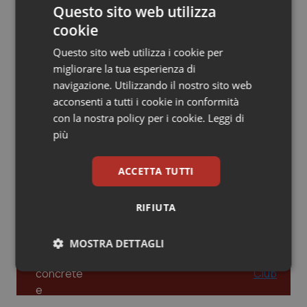
Questo sito web utilizza
Piemonte
HIV
cookie
Leadership Infermieristica 2026: nuovi
modelli di responsabilità e autonomia
Questo sito web utilizza i cookie per
Provincia Autonoma di Bolzano
Infezioni & Febbre
migliorare la tua esperienza di
navigazione. Utilizzando il nostro sito web
Provincia Autonoma di Trento
Ipertensione & Scompenso
acconsenti a tutti i cookie in conformità
Leadership Medica 2026: guidare team
clinici ad alte prestazioni
con la nostra policy per i cookie.
Leggi di
Puglia
Malattie rare
più
Sardegna
Malattia di Crohn & Rettocolite Ulcerosa
AI e telemedicina nello studio
ACCETTA TUTTI
odontoiatrico: applicazioni concrete e
uso protetto
Sicilia
Neuroscienze & patologie neurodegenerative
RIFIUTA
Toscana
Obesità
MOSTRA DETTAGLI
Umbria
Oftalmologia
Necessari
Statistici
Marketing