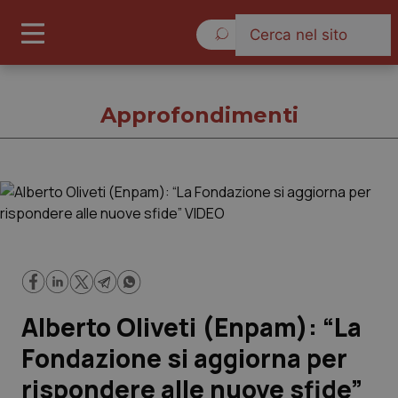
Domenica 9 Agosto 2026
Approfondimenti
Approfondimenti
Cronache
Governo e Parlamento
Alberto Oliveti (Enpam): “La
Regioni e Asl
Fondazione si aggiorna per
rispondere alle nuove sfide”
Lavoro e Professioni