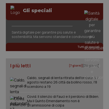
Valle D’Aosta
Oncodermatologia
Gli speciali
Veneto
Oncoematologia
Necessari
Statistici
Marketing
Oncologia & Nutrizione
I cookie necessari contribuiscono a rendere fruibile il
Sanità digitale per garantire più salute e
sito web abilitandone funzionalità di base quali la
sostenibilità. Ma servono standard e condivisione
Psoriasi & pelle
navigazione sulle pagine e l'accesso alle aree
protette del sito. Il sito web non è in grado di
funzionare correttamente senza questi cookie.
Tutti gli speciali
Quotidiano Cardiologia
Nome
Fornitore
/
Dominio
Scaden
VISITOR_PRIVACY_METADATA
5 mesi
YouTube
Quotidiano Chirurgia
I più letti
settim
.youtube.com
[7 giorni]
[30 giorni]
Quotidiano Oncologia
Caldo, segnali di lenta ritirata dell'ondata: il 7
agosto restano 26 città da bollino rosso, l'8
scendono a 19
Quotidiano Pediatria
Covid. Il silenzio di Fauci e il perdono di Biden.
Ma il Quinto Emendamento non è
Rene & patologie urogenitali
un’ammissione di colpa