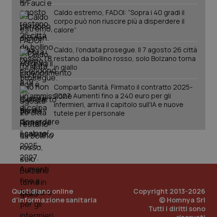
Salute orale & impianti
Caldo estremo, FADOI: “Sopra i 40 gradi il
corpo può non riuscire più a disperdere il
calore”
Sangue & coagulazione
Caldo, l’ondata prosegue. Il 7 agosto 26 città
restano da bollino rosso, solo Bolzano torna
Tiroide
CookieScriptConsent
5 mesi
CookieScript
in giallo
settim
www.quotidianosanita.it
Tumore al seno
Comparto Sanità. Firmato il contratto 2025-
2027. Aumenti fino a 240 euro per gli
infermieri, arriva il capitolo sull'IA e nuove
Tumore ovarico
tutele per il personale
Tumori del Polmone & Testa Collo
Tumori gastrointestinali
tracking-sites-ironfish-
www.quotidianosanita.it
4
Ulcera & Reflusso
Quotidiano online
tracking-enable
Copyright 2013-2026
settim
2 gior
d'informazione sanitaria
© Homnya Srl
Tutti i diritti sono
Vaccini