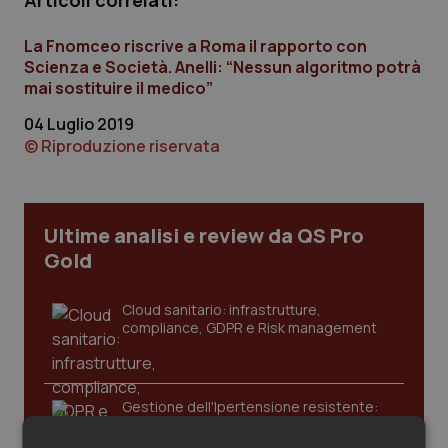
Articoli correlati:
Calabria
Asma & BPCO
La Fnomceo riscrive a Roma il rapporto con
Campania
Car-T
Scienza e Società. Anelli: “Nessun algoritmo potrà
mai sostituire il medico”
Emilia-Romagna
Colesterolo & coronaropatie
04 Luglio 2019
© Riproduzione riservata
Friuli Venezia Giulia
Dermatite Atopica
Lazio
Diabete & glucometri
Ultime analisi e review da QS Pro
Gold
Liguria
Disturbi dell’umore
Cloud sanitario: infrastrutture,
Lombardia
Dolore
compliance, GDPR e Risk management
Marche
Donna & Salute
Gestione dell'Ipertensione resistente:
dalle Linee Guida alle terapie innovative
Molise
Epatiti