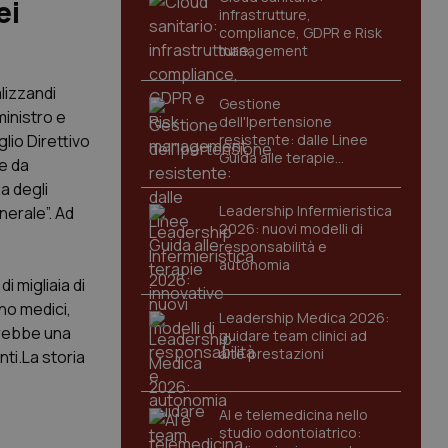
ei
infrastrutture,
compliance, GDPR e Risk
management
alizzandi
Gestione
ministro e
dell'Ipertensione
io Direttivo
resistente: dalle Linee
Guida alle terapie
he da
innovative
a degli
Leadership Infermieristica
nerale”. Ad
2026: nuovi modelli di
responsabilità e
autonomia
i migliaia di
ano medici,
Leadership Medica 2026:
erebbe una
guidare team clinici ad
alte prestazioni
ti.La storia
AI e telemedicina nello
studio odontoiatrico: