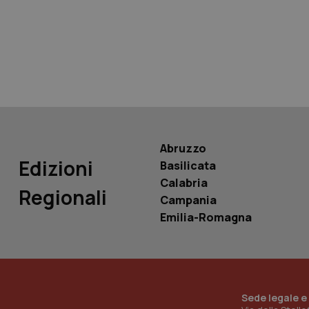
tracking-sites-ironf
tracking-enable
tracking-sites-ironf
session-id
_ga
Abruzzo
Edizioni
Basilicata
Calabria
Regionali
Campania
PHPSESSID
Emilia-Romagna
_ga_KM60CM4NPH
Sede legale e