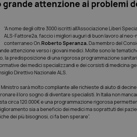
 grande attenzione ai problemi d
“A nome degli oltre 3000 iscritti all'Associazione Liberi Speci
ALS-Fattore2a, faccio i migliori auguri di buon lavoro al neo-
conterraneo On.
Roberto Speranza.
Da membro del Consigl
ande attenzione verso i giovani medici. Molte sono le tematic
ivo, la predisposizione di una rigorosa programmazione sanitari
ormative dei medici specializzandi e dei corsisti di medicina ge
siglio Direttivo Nazionale ALS.
Ministro sarà molto compliante alle richieste di aiuto di decine d
nare il loro sogno di diventare specialisti. In Italia non manc
costa circa 120.000€ e una programmazione rigorosa permett
glioramento sia a beneficio dei medici ma soprattuti dei pazien
tiche dei più bisognosi, ci fa ben sperare”.