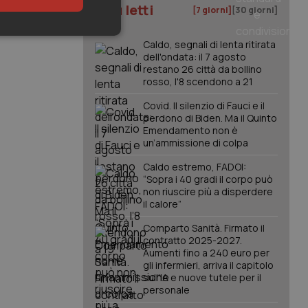
I più letti
[7 giorni]
[30 giorni]
keting
Caldo, segnali di lenta ritirata
dell'ondata: il 7 agosto
restano 26 città da bollino
rosso, l'8 scendono a 21
Covid. Il silenzio di Fauci e il
perdono di Biden. Ma il Quinto
Emendamento non è
un’ammissione di colpa
igazione sulle pagine
Caldo estremo, FADOI:
kie.
“Sopra i 40 gradi il corpo può
non riuscire più a disperdere
il calore”
er memorizzare le
utente per la loro
Comparto Sanità. Firmato il
 dati sul consenso
contratto 2025-2027.
itiche e
tendo che le loro
Aumenti fino a 240 euro per
ssioni future.
gli infermieri, arriva il capitolo
sull'IA e nuove tutele per il
l servizio Cookie-
personale
erenze di consenso
sario che il banner