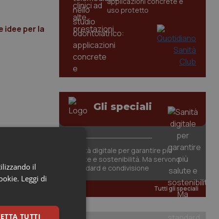
applicazioni concrete e
uso protetto
 idee per la
Gli speciali
Sanità digitale per garantire più
salute e sostenibilità. Ma servono
ilizzando il
standard e condivisione
cookie.
Leggi di
Tutti gli speciali
ETTA TUTTI