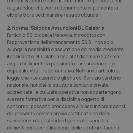
retributiva apprezzata da tutti i medici specializzandi,
augurandoci che verrà ulteriormente implementata
Piemonte
HIV
oltre le 8 ore settimanali e resa strutturale.
Provincia Autonoma di Bolzano
Infezioni & Febbre
2. Norma “Sblocca Assunzioni DL Calabria”:
l’articolo 59-bis della Manovra, introdotto con
Provincia Autonoma di Trento
Ipertensione & Scompenso
l’approvazione dell’emendamento 59.01, non solo
allunga la possibilità d’assunzione dei medici mediante
il cosiddetto DL Calabria fino al 31 dicembre 2027 ma
Puglia
Malattie rare
amplia finalmente la possibilità di assunzione negli
ospedali extra – rete formativa. Nel nuovo articolo si
Sardegna
Malattia di Crohn & Rettocolite Ulcerosa
legge che «Le aziende e gli enti del Servizio sanitario
nazionale, nonché le strutture sanitarie private
Sicilia
Neuroscienze & patologie neurodegenerative
accreditate, le cui unità operative non appartengono
alla rete formativa per la disciplina oggetto di
Toscana
Obesità
concorso, possono procedere alle assunzioni ai sensi
del presente comma previa certificazione della
Umbria
Oftalmologia
sussistenza degli standard generali e specifici
richiesti per l’accreditamento delle strutture facenti