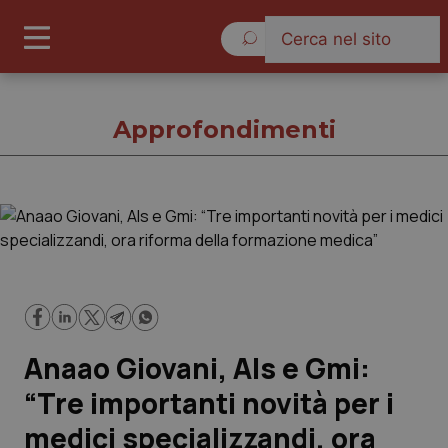
Giovedì 6 Agosto 2026
Approfondimenti
Approfondimenti
Cronache
Governo e Parlamento
Anaao Giovani, Als e Gmi:
Regioni e Asl
“Tre importanti novità per i
medici specializzandi, ora
Lavoro e Professioni