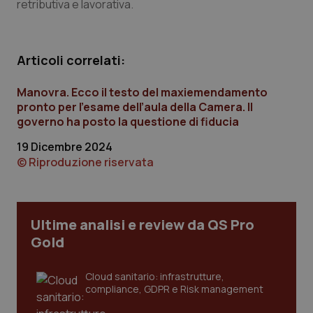
retributiva e lavorativa.
Articoli correlati:
Manovra. Ecco il testo del maxiemendamento
pronto per l’esame dell’aula della Camera. Il
CookieScriptConsent
5 mesi
CookieScript
governo ha posto la questione di fiducia
settim
www.quotidianosanita.it
19 Dicembre 2024
© Riproduzione riservata
Ultime analisi e review da QS Pro
Gold
Cloud sanitario: infrastrutture,
compliance, GDPR e Risk management
tracking-sites-ironfish-
www.quotidianosanita.it
4
tracking-enable
settim