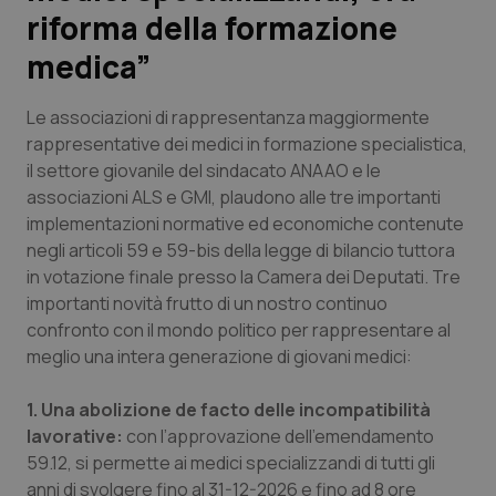
riforma della formazione
Scienza e Farmaci
medica”
Studi e Analisi
Le associazioni di rappresentanza maggiormente
rappresentative dei medici in formazione specialistica,
Lettere al direttore
il settore giovanile del sindacato ANAAO e le
associazioni ALS e GMI, plaudono alle tre importanti
Edizioni Regionali
implementazioni normative ed economiche contenute
negli articoli 59 e 59-bis della legge di bilancio tuttora
in votazione finale presso la Camera dei Deputati. Tre
QS Pro
importanti novità frutto di un nostro continuo
confronto con il mondo politico per rappresentare al
Professionisti Sanitari.AI
meglio una intera generazione di giovani medici:
Abruzzo
QS Pro Gold
1. Una abolizione de facto delle incompatibilità
lavorative:
con l’approvazione dell’emendamento
QS Club
Newsletter
Basilicata
Artrite & artrosi
59.12, si permette ai medici specializzandi di tutti gli
anni di svolgere fino al 31-12-2026 e fino ad 8 ore