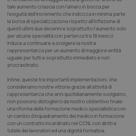
tale aumento ci lascia con l’amaro in bocca per
l’esiguità dell’incremento che indicizza in minima parte
la borsa di specializzazione rispetto all’inflazione di
questi ultimi due decenni e soprattutto l’aumento solo
per alcune specialità con partenza tra 18 mesi ci
Necessari
Statistici
Marketing
induce a continuare a svolgere la nostra
rappresentanza per un aumento di maggiore entità
I cookie necessari contribuiscono a rendere fruibile il
uguale per tutti e soprattutto immediato e non
sito web abilitandone funzionalità di base quali la
navigazione sulle pagine e l'accesso alle aree
procrastinato.
protette del sito. Il sito web non è in grado di
funzionare correttamente senza questi cookie.
Infine, queste tre importanti implementazioni, che
Nome
Fornitore
/
Dominio
Scaden
consideriamo nostre vittorie grazie all’attività di
VISITOR_PRIVACY_METADATA
5 mesi
YouTube
rappresentanza che anni quotidianamente svolgiamo,
settim
.youtube.com
non possono distoglierci da nostro obbiettivo finale:
una riforma della formazione medico specialistica con
un cambio d’inquadramento del medico in formazione
con un contratto incardinato nel CCNL con diritti e
tutele dei lavoratori ed una dignità formativa,