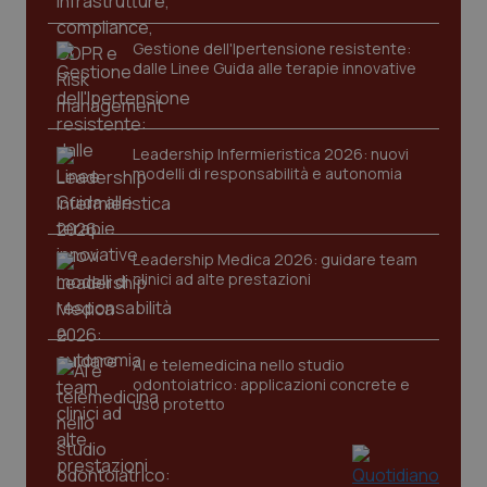
2 gior
Gestione dell'Ipertensione resistente:
dalle Linee Guida alle terapie innovative
tracking-sites-ironfish-
www.quotidianosanita.it
4
session-id
settim
2 gior
Leadership Infermieristica 2026: nuovi
modelli di responsabilità e autonomia
_ga
1 anno
Google LLC
mes
.quotidianosanita.it
Leadership Medica 2026: guidare team
clinici ad alte prestazioni
AI e telemedicina nello studio
odontoiatrico: applicazioni concrete e
uso protetto