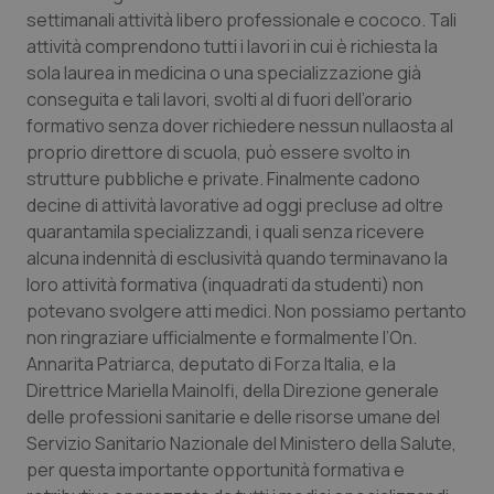
Calabria
Asma & BPCO
settimanali attività libero professionale e cococo. Tali
attività comprendono tutti i lavori in cui è richiesta la
sola laurea in medicina o una specializzazione già
Campania
Car-T
conseguita e tali lavori, svolti al di fuori dell’orario
formativo senza dover richiedere nessun nullaosta al
Emilia-Romagna
Colesterolo & coronaropatie
proprio direttore di scuola, può essere svolto in
strutture pubbliche e private. Finalmente cadono
Friuli Venezia Giulia
Dermatite Atopica
decine di attività lavorative ad oggi precluse ad oltre
quarantamila specializzandi, i quali senza ricevere
Lazio
Diabete & glucometri
alcuna indennità di esclusività quando terminavano la
loro attività formativa (inquadrati da studenti) non
Liguria
Disturbi dell’umore
potevano svolgere atti medici. Non possiamo pertanto
non ringraziare ufficialmente e formalmente l’On.
Lombardia
Dolore
Annarita Patriarca, deputato di Forza Italia, e la
Direttrice Mariella Mainolfi, della Direzione generale
delle professioni sanitarie e delle risorse umane del
Marche
Donna & Salute
Servizio Sanitario Nazionale del Ministero della Salute,
per questa importante opportunità formativa e
Molise
Epatiti