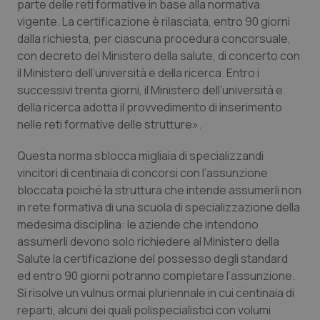
Valle D’Aosta
Oncodermatologia
parte delle reti formative in base alla normativa
vigente. La certificazione è rilasciata, entro 90 giorni
dalla richiesta, per ciascuna procedura concorsuale,
Veneto
Oncoematologia
con decreto del Ministero della salute, di concerto con
il Ministero dell’università e della ricerca. Entro i
Oncologia & Nutrizione
successivi trenta giorni, il Ministero dell’università e
della ricerca adotta il provvedimento di inserimento
Psoriasi & pelle
nelle reti formative delle strutture».
Quotidiano Cardiologia
Questa norma sblocca migliaia di specializzandi
vincitori di centinaia di concorsi con l’assunzione
Quotidiano Chirurgia
bloccata poiché la struttura che intende assumerli non
in rete formativa di una scuola di specializzazione della
medesima disciplina: le aziende che intendono
Quotidiano Oncologia
assumerli devono solo richiedere al Ministero della
Salute la certificazione del possesso degli standard
Quotidiano Pediatria
ed entro 90 giorni potranno completare l’assunzione.
Si risolve un vulnus ormai pluriennale in cui centinaia di
Rene & patologie urogenitali
reparti, alcuni dei quali polispecialistici con volumi