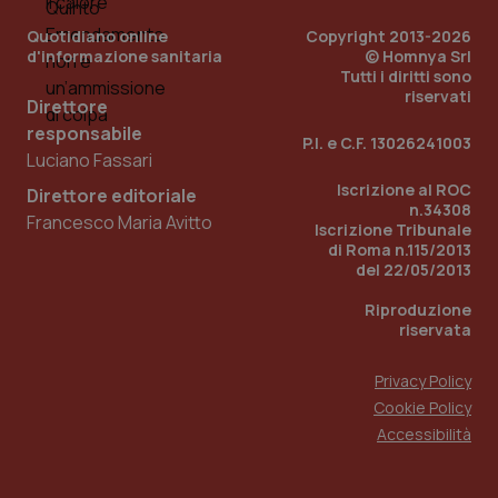
utilizzato
You
da Google
ten
Quotidiano online
Copyright 2013-2026
Analytics
pre
per
d'informazione sanitaria
© Homnya Srl
del
mantener
vid
Tutti i diritti sono
lo stato
inco
riservati
della
può
Direttore
sessione.
det
responsabile
vis
P.I. e C.F. 13026241003
web
Luciano Fassari
uti
nuo
Iscrizione al ROC
Direttore editoriale
ver
n.34308
dell
Francesco Maria Avitto
You
Iscrizione Tribunale
di Roma n.115/2013
__Secure-YNID
.youtube.com
5 mesi 4
Que
del 22/05/2013
settimane
imp
You
ten
Riproduzione
pre
riservata
del
vid
inco
Privacy Policy
può
det
Cookie Policy
vis
web
Accessibilità
uti
nuo
ver
dell