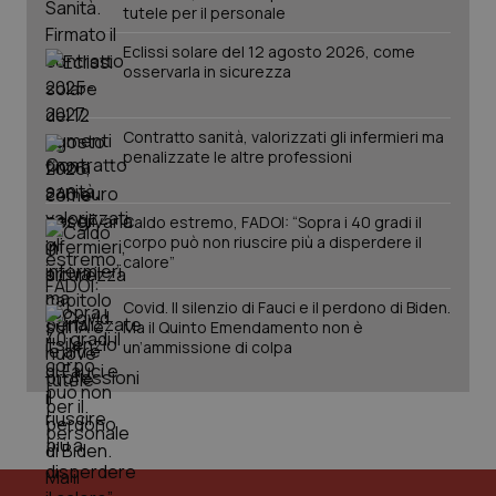
tutele per il personale
Eclissi solare del 12 agosto 2026, come
osservarla in sicurezza
Contratto sanità, valorizzati gli infermieri ma
penalizzate le altre professioni
_ga_KM60CM4NPH
.quotidianosanita.it
1 anno
mes
Caldo estremo, FADOI: “Sopra i 40 gradi il
corpo può non riuscire più a disperdere il
calore”
Covid. Il silenzio di Fauci e il perdono di Biden.
Ma il Quinto Emendamento non è
un’ammissione di colpa
Fornitore
/
Nome
Scadenza
Descrizion
Dominio
Nome
Fornitore
/
Dominio
Scadenza
Des
_ga_0VMQEQKQ1N
.quotidianosanita.it
1 anno 1
Questo
mese
cookie
VISITOR_INFO1_LIVE
5 mesi 4
Que
Google LLC
viene
settimane
imp
.youtube.com