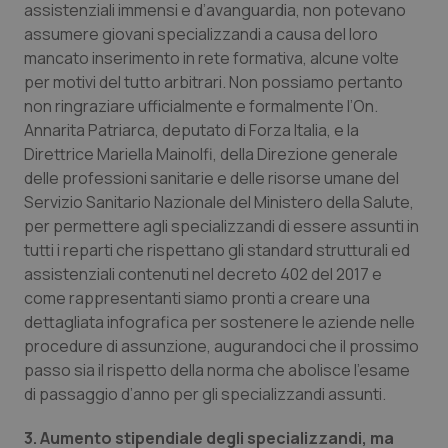
assistenziali immensi e d’avanguardia, non potevano
Salute orale & impianti
assumere giovani specializzandi a causa del loro
mancato inserimento in rete formativa, alcune volte
Sangue & coagulazione
per motivi del tutto arbitrari. Non possiamo pertanto
non ringraziare ufficialmente e formalmente l’On.
Tiroide
Annarita Patriarca, deputato di Forza Italia, e la
Direttrice Mariella Mainolfi, della Direzione generale
delle professioni sanitarie e delle risorse umane del
Tumore al seno
Servizio Sanitario Nazionale del Ministero della Salute,
per permettere agli specializzandi di essere assunti in
Tumore ovarico
tutti i reparti che rispettano gli standard strutturali ed
assistenziali contenuti nel decreto 402 del 2017 e
Tumori del Polmone & Testa Collo
come rappresentanti siamo pronti a creare una
dettagliata infografica per sostenere le aziende nelle
Tumori gastrointestinali
procedure di assunzione, augurandoci che il prossimo
passo sia il rispetto della norma che abolisce l’esame
Ulcera & Reflusso
di passaggio d’anno per gli specializzandi assunti.
3. Aumento stipendiale degli specializzandi, ma
Vaccini