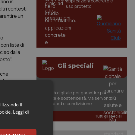
applicazioni concrete e
rano in
uso protetto
altri contesti
arantire un
to
con liste di
ciso dalla
este”.
Gli speciali
 che
iche.
el Paese,
Sanità digitale per garantire più
mpegno
salute e sostenibilità. Ma servono
standard e condivisione
ilizzando il
cookie.
Leggi di
Tutti gli speciali