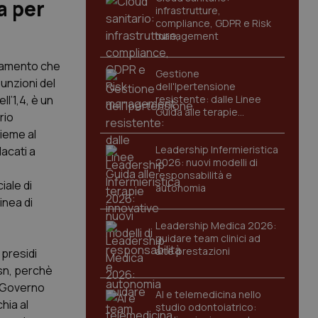
a per
infrastrutture,
compliance, GDPR e Risk
management
ndamento che
Gestione
unzioni del
dell'Ipertensione
ll’1,4, è un
resistente: dalle Linee
Guida alle terapie
rio
innovative
sieme al
Leadership Infermieristica
dacati a
2026: nuovi modelli di
responsabilità e
iale di
autonomia
inea di
Leadership Medica 2026:
guidare team clinici ad
alte prestazioni
 presidi
Ssn, perchè
l Governo
AI e telemedicina nello
hia al
studio odontoiatrico: