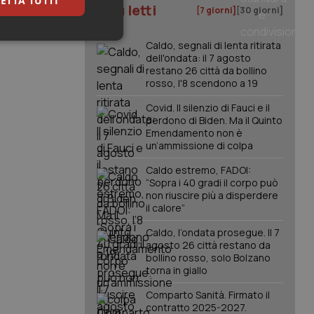
ETTA TUTTI
I più letti
[7 giorni]
[30 giorni]
ure per la
keting
Caldo, segnali di lenta ritirata
dell'ondata: il 7 agosto
restano 26 città da bollino
rosso, l'8 scendono a 19
Covid. Il silenzio di Fauci e il
perdono di Biden. Ma il Quinto
Emendamento non è
un’ammissione di colpa
igazione sulle pagine
Caldo estremo, FADOI:
kie.
“Sopra i 40 gradi il corpo può
non riuscire più a disperdere
il calore”
er memorizzare le
utente per la loro
Caldo, l’ondata prosegue. Il 7
 dati sul consenso
agosto 26 città restano da
itiche e
bollino rosso, solo Bolzano
tendo che le loro
ssioni future.
torna in giallo
l servizio Cookie-
Comparto Sanità. Firmato il
erenze di consenso
contratto 2025-2027.
sario che il banner