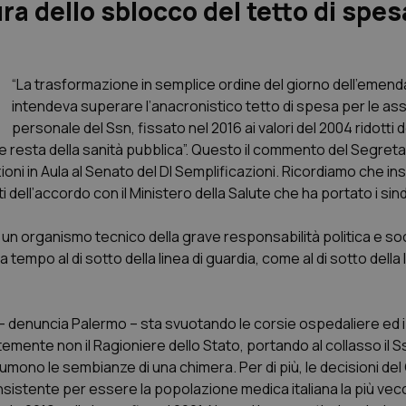
a dello sblocco del tetto di spes
“La trasformazione in semplice ordine del giorno dell’eme
intendeva superare l’anacronistico tetto di spesa per le ass
personale del Ssn, fissato nel 2016 ai valori del 2004 ridotti de
he resta della sanità pubblica”. Questo il commento del Segreta
ioni in Aula al Senato del Dl Semplificazioni. Ricordiamo che in
dell’accordo con il Ministero della Salute che ha portato i sin
ica un organismo tecnico della grave responsabilità politica e soc
tempo al di sotto della linea di guardia, come al di sotto della l
e, – denuncia Palermo – sta svuotando le corsie ospedaliere ed i
ntemente non il Ragioniere dello Stato, portando al collasso il 
umono le sembianze di una chimera. Per di più, le decisioni de
sistente per essere la popolazione medica italiana la più vecc