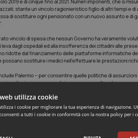
olo 2019 e di cinque fino al 2021. Numeri imponenti, che si misu
ati, stante un vincolo ragionieristico figlio di altri tempi e di 
ssa di sostituire ogni pensionato con un nuovo assunto e di g
.
iagurato vincolo di spesa che nessun Governo ha veramente volu
leva dagli ospedali ed alla insofferenza dei cittadini alle prese 
o ridotte dal finanziamento delle piattaforme informatiche de
ossano sostituire i medici nell’effettuare le prestazioni richi
nclude Palermo – per consentire quelle politiche di assunzioni
co in asfissia per carenza di risorse umane, oltre che econom
 tenere in piedi la più grande infrastruttura sociale e civile d
web utilizza cookie
ale. Noi non smetteremo nemmeno per un attimo di esigere l’i
ilizza i cookie per migliorare la tua esperienza di navigazione. Ut
consenti a tutti i cookie in conformità con la nostra policy per i 
RIFIUTA