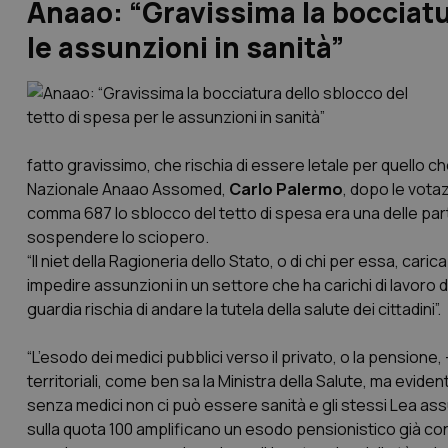
Anaao: “Gravissima la bocciatur
le assunzioni in sanità”
fatto gravissimo, che rischia di essere letale per quello c
Nazionale Anaao Assomed,
Carlo Palermo
, dopo le votaz
comma 687 lo sblocco del tetto di spesa era una delle parti 
sospendere lo sciopero.
“Il niet della Ragioneria dello Stato, o di chi per essa, car
impedire assunzioni in un settore che ha carichi di lavoro da 
guardia rischia di andare la tutela della salute dei cittadini”.
“L’esodo dei medici pubblici verso il privato, o la pension
territoriali, come ben sa la Ministra della Salute, ma evide
senza medici non ci può essere sanità e gli stessi Lea ass
sulla quota 100 amplificano un esodo pensionistico già con