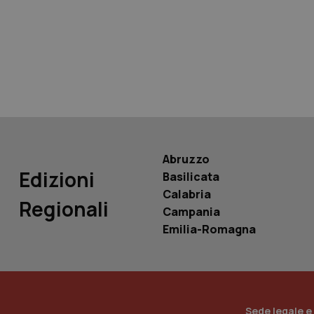
tracking-sites-ironf
tracking-enable
tracking-sites-ironf
session-id
_ga
Abruzzo
Edizioni
Basilicata
Calabria
Regionali
Campania
PHPSESSID
Emilia-Romagna
_ga_KM60CM4NPH
Sede legale e