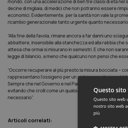
mondo, con una accelerazione di ben tre classi di età nel s
decine di migliaia, di medici che non potranno essere rimpiazz
economici. Evidentemente, per la sanità non vale la prome
ricambio generazionale tanto urgente quanto necessario”
“Alla fine della favola, rimane ancora a far danni uno sc
abbattere, insensibile alla stanchezza ed alla rabbia che si 
attesa che ormai si misurano in semestri. E che non sarann
legge di bilancio, a meno che qualcuno non pensi che esse p
“Occorre recuperare al più presto la misura bocciata – co
rappresentano l’ossigeno per un sistema sanitario pubbli
Sempre che nel Governo e nel Parlamento ci sia la volontà di
Questo sito 
evitando che crolli come un qualsiasi viadotto autostrad
necessario”.
Questo sito web ut
nostro sito web ac
più
Articoli correlati: