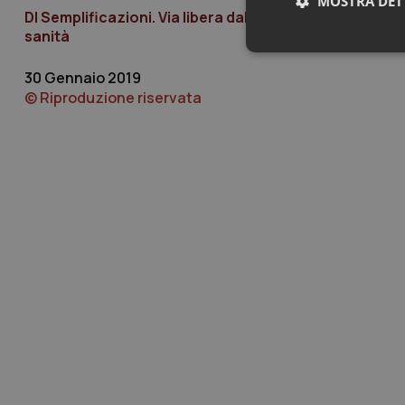
MOSTRA DET
Dl Semplificazioni. Via libera dal Senato. Dal personal
sanità
Neces
30 Gennaio 2019
© Riproduzione riservata
I cookie necessari con
e l'accesso alle aree 
Nome
VISITOR_PRIVACY_
CookieScriptConse