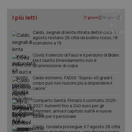
CookieScriptConsent
5 mesi
CookieScript
settim
www.quotidianosanita.it
I più letti
[7 giorni]
[30 giorni]
Caldo, segnali di lenta ritirata dell'ondata: il 7
agosto restano 26 città da bollino rosso, l'8
scendono a 19
Covid. Il silenzio di Fauci e il perdono di Biden.
Ma il Quinto Emendamento non è
un’ammissione di colpa
Caldo estremo, FADOI: “Sopra i 40 gradi il
tracking-sites-ironfish-
www.quotidianosanita.it
4
corpo può non riuscire più a disperdere il
tracking-enable
settim
calore”
2 gior
Comparto Sanità. Firmato il contratto 2025-
2027. Aumenti fino a 240 euro per gli
infermieri, arriva il capitolo sull'IA e nuove
tracking-sites-ironfish-
www.quotidianosanita.it
4
tutele per il personale
session-id
settim
2 gior
Caldo, l’ondata prosegue. Il 7 agosto 26 città
restano da bollino rosso, solo Bolzano torna