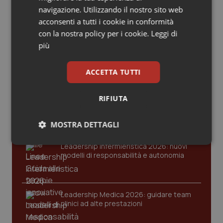
Valle D’Aosta
Oncodermatologia
navigazione. Utilizzando il nostro sito web
Ultime analisi e review da QS Pro
acconsenti a tutti i cookie in conformità
Gold
Veneto
Oncoematologia
con la nostra policy per i cookie.
Leggi di
più
Cloud sanitario: infrastrutture,
Oncologia & Nutrizione
compliance, GDPR e Risk management
ACCETTA TUTTI
Psoriasi & pelle
Gestione dell'Ipertensione resistente:
RIFIUTA
Quotidiano Cardiologia
dalle Linee Guida alle terapie innovative
MOSTRA DETTAGLI
Quotidiano Chirurgia
Necessari
Leadership Infermieristica 2026: nuovi
Statistici
Marketing
modelli di responsabilità e autonomia
Quotidiano Oncologia
Quotidiano Pediatria
Leadership Medica 2026: guidare team
clinici ad alte prestazioni
Rene & patologie urogenitali
Necessari
Statistici
Marketing