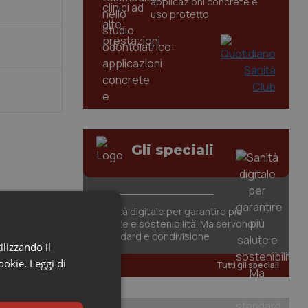
applicazioni concrete e
uso protetto
Gli speciali
Sanità digitale per garantire più
salute e sostenibilità. Ma servono
,
standard e condivisione
ilizzando il
cookie.
Leggi di
Tutti gli speciali
cologica è
a,