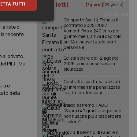
I più letti
ETTA TUTTI
[7 giorni]
[30 giorni]
dicatori come
Comparto Sanità. Firmato il
keting
contratto 2025-2027.
le liste di
Aumenti fino a 240 euro per
é la recente
gli infermieri, arriva il capitolo
sull'IA e nuove tutele per il
personale
 al privato:
Eclissi solare del 12 agosto
del PIL) . Ma
2026, come osservarla in
sicurezza
igazione sulle pagine
Contratto sanità, valorizzati
kie.
ura e
gli infermieri ma penalizzate
tato della
le altre professioni
er memorizzare le
utente per la loro
Caldo estremo, FADOI:
 dati sul consenso
“Sopra i 40 gradi il corpo può
itiche e
non riuscire più a disperdere
tendo che le loro
ssioni future.
il calore”
l servizio Cookie-
Covid. Il silenzio di Fauci e il
erenze di consenso