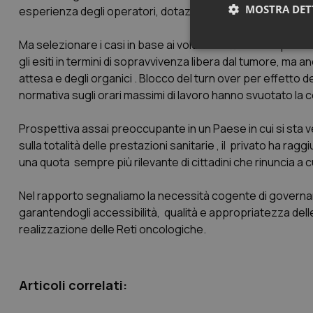
MOSTRA DET
esperienza degli operatori, dotazioni tecnologiche.
Ma selezionare i casi in base ai volumi di attività non può 
Neces
gli esiti in termini di sopravvivenza libera dal tumore, ma anc
attesa e degli organici . Blocco del turn over per effetto de
normativa sugli orari massimi di lavoro hanno svuotato la c
Prospettiva assai preoccupante in un Paese in cui si sta 
sulla totalità delle prestazioni sanitarie , il privato ha rag
una quota sempre più rilevante di cittadini che rinuncia a c
I cookie necessari con
e l'accesso alle aree 
Nel rapporto segnaliamo la necessità cogente di governare
Nome
garantendogli accessibilità, qualità e appropriatezza dell
realizzazione delle Reti oncologiche.
VISITOR_PRIVACY_
Articoli correlati:
CookieScriptConse