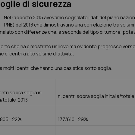
soglie di sicurezza
Nel rapporto 2015 avevamo segnalato i dati del piano naziona
PNE) del 2013 che dimostravano una correlazione tra volumi d
n malato con differenze che, a seconda del tipo di tumore, pote
orto che ha dimostrato un lieve ma evidente progresso verso
di centri a alto volume di attività.
 molti i centri che hanno una casistica sotto soglia.
entri sopra soglia in
n. centri sopra soglia in Italia/total
ia/totale 2013
/805 22%
177/610 29%