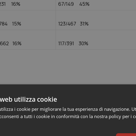
231 16%
67/149 45%
/784 15%
123/467 31%
/662 16%
117/391 30%
web utilizza cookie
logica si sono ridotti in modo significativo ( dal 24% al 40 %) 
ilizza i cookie per migliorare la tua esperienza di navigazione. Ut
sione di ospedali.
consenti a tutti i cookie in conformità con la nostra policy per i 
e 2015 con DGR i centri di riferimento per singola patologia on
te sono stati individuati in base a volume di attività appropriat