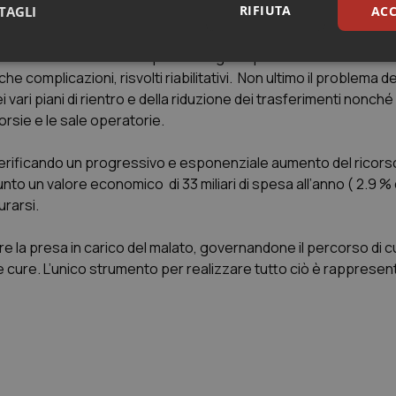
RIFIUTA
TAGLI
ACC
essere sufficiente. Nel capitolo vengono prese in esami altri in
sari
Statistici
Mar
he complicazioni, risvolti riabilitativi. Non ultimo il problema del
i vari piani di rientro e della riduzione dei trasferimenti nonch
orsie e le sale operatorie.
verificando un progressivo e esponenziale aumento del ricorso
giunto un valore economico di 33 miliari di spesa all’anno ( 2.9 % 
Necessari
Statistici
Marketing
urarsi.
tribuiscono a rendere fruibile il sito web abilitandone funzionalità di base quali la nav
protette del sito. Il sito web non è in grado di funzionare correttamente senza questi coo
 la presa in carico del malato, governandone il percorso di c
Fornitore
/
Dominio
Scadenza
Descrizione
e cure. L’unico strumento per realizzare tutto ciò è rappresen
METADATA
5 mesi 4
Questo cookie viene utilizzato p
YouTube
settimane
scelte di consenso e privacy dell'
.youtube.com
interazione con il sito. Registra i
del visitatore riguardo a varie pol
impostazioni sulla privacy, garan
preferenze siano onorate nelle se
nt
5 mesi 3
Questo cookie viene utilizzato da
CookieScript
settimane
Script.com per ricordare le pref
www.quotidianosanita.it