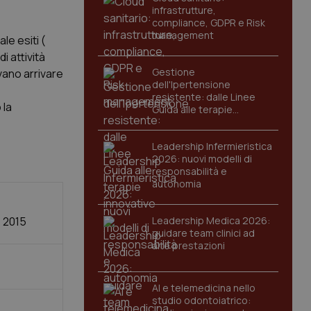
infrastrutture,
compliance, GDPR e Risk
management
le esiti (
i attività
Gestione
vano arrivare
dell'Ipertensione
resistente: dalle Linee
 la
Guida alle terapie
innovative
Leadership Infermieristica
2026: nuovi modelli di
responsabilità e
autonomia
e 2015
Leadership Medica 2026:
guidare team clinici ad
alte prestazioni
AI e telemedicina nello
studio odontoiatrico: