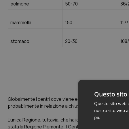
polmone
50-70
36/
mammella
150
117
stomaco
20-30
108
Questo sito 
Globalmente i centri dove viene effettuata la chirurgia onco
Questo sito web ut
probabilmente in relazione a chiusura di Reparti o riconver
nostro sito web ac
più
L’unica Regione, tuttavia, che ha identificato nel novembr
stata la Regione Piemonte. I Centri di riferimento in Piemon