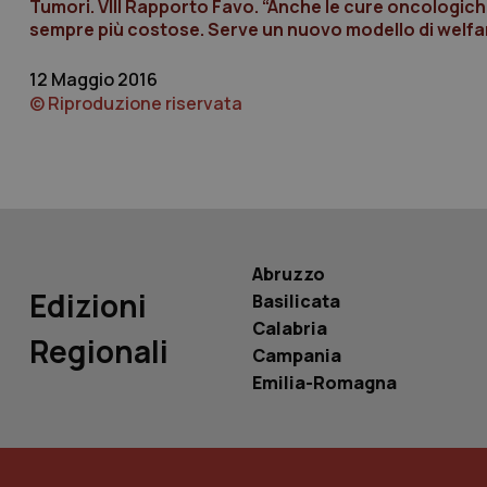
Tumori. VIII Rapporto Favo. “Anche le cure oncologiche
sempre più costose. Serve un nuovo modello di welfa
tracking-sites-ironf
12 Maggio 2016
tracking-enable
© Riproduzione riservata
tracking-sites-ironf
session-id
_ga
Abruzzo
Edizioni
Basilicata
Calabria
Regionali
PHPSESSID
Campania
Emilia-Romagna
_ga_KM60CM4NPH