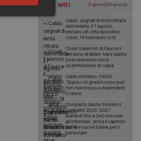
I più letti
[7 giorni]
[30 giorni]
keting
Caldo, segnali di lenta ritirata
dell'ondata: il 7 agosto
restano 26 città da bollino
rosso, l'8 scendono a 19
Covid. Il silenzio di Fauci e il
perdono di Biden. Ma il Quinto
Emendamento non è
un’ammissione di colpa
igazione sulle pagine
Caldo estremo, FADOI:
kie.
“Sopra i 40 gradi il corpo può
non riuscire più a disperdere
il calore”
er memorizzare le
utente per la loro
Comparto Sanità. Firmato il
 dati sul consenso
contratto 2025-2027.
itiche e
tendo che le loro
Aumenti fino a 240 euro per
ssioni future.
gli infermieri, arriva il capitolo
sull'IA e nuove tutele per il
l servizio Cookie-
personale
erenze di consenso
sario che il banner