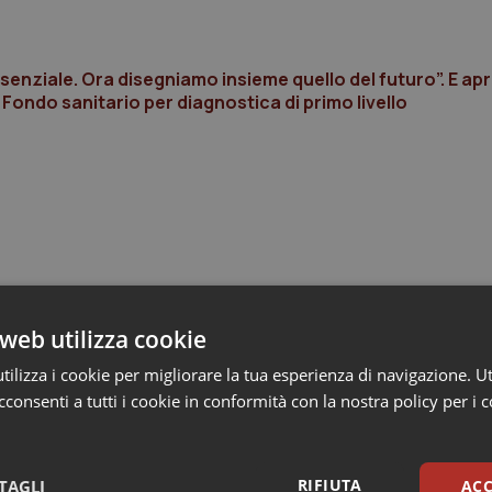
nziale. Ora disegniamo insieme quello del futuro”. E apr
 Fondo sanitario per diagnostica di primo livello
web utilizza cookie
ilizza i cookie per migliorare la tua esperienza di navigazione. Ut
consenti a tutti i cookie in conformità con la nostra policy per i 
RIFIUTA
TAGLI
ACC