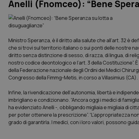
Anelli (Fnomceo): “Bene Spera
Ministro Speranza, è il diritto alla salute che all’art. 32 è
che si trovi sul territorio italiano o sui ponti delle nostre na
diritto senza distinzione di sesso, di razza, di lingua, di reli
nostro codice deontologico e l’art. 3 della Costituzione”.
della Federazione nazionale degli Ordini dei Medici Chirur
Congresso della Fimmg-Metis, in corso a Villasimius (CA).
Infine, la rivendicazione dell’autonomia, libertà e indipen
imbrigliano e condizionano. “Ancora oggi i medici di famigl
ha evidenziato Anelli -, obbligando migliaia e migliaia di cit
per poter ottenere la prescrizione”. “L’appropriatezza non si 
grado di garantirla. I medici, con i loro valori, possono gui