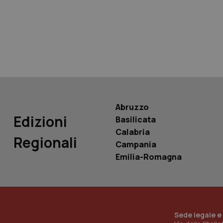
tracking-sites-ironf
tracking-enable
tracking-sites-ironf
session-id
_ga
Abruzzo
Edizioni
Basilicata
Calabria
Regionali
Campania
PHPSESSID
Emilia-Romagna
_ga_KM60CM4NPH
Sede legale e