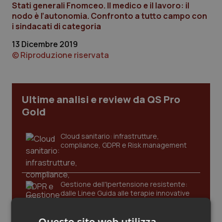
Stati generali Fnomceo. Il medico e il lavoro: il
Calabria
Asma & BPCO
nodo è l’autonomia. Confronto a tutto campo con
i sindacati di categoria
Campania
Car-T
13 Dicembre 2019
© Riproduzione riservata
Emilia-Romagna
Colesterolo & coronaropatie
Friuli Venezia Giulia
Dermatite Atopica
Ultime analisi e review da QS Pro
Lazio
Diabete & glucometri
Gold
Liguria
Disturbi dell’umore
Cloud sanitario: infrastrutture,
compliance, GDPR e Risk management
Lombardia
Dolore
Gestione dell'Ipertensione resistente:
Marche
Donna & Salute
dalle Linee Guida alle terapie innovative
Molise
Epatiti
Questo sito web utilizza