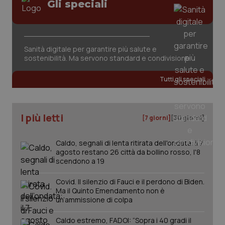
Valle D’Aosta
Oncodermatologia
Gli speciali
Veneto
Oncoematologia
Necessari
Statistici
Marketing
Sanità digitale per garantire più salute e
Oncologia & Nutrizione
I cookie necessari contribuiscono a rendere fruibile il
sostenibilità. Ma servono standard e condivisione
sito web abilitandone funzionalità di base quali la
navigazione sulle pagine e l'accesso alle aree
Psoriasi & pelle
Tutti gli speciali
protette del sito. Il sito web non è in grado di
funzionare correttamente senza questi cookie.
Nome
Fornitore
/
Dominio
Scaden
Quotidiano Cardiologia
I più letti
VISITOR_PRIVACY_METADATA
5 mesi
[7 giorni]
[30 giorni]
YouTube
settim
.youtube.com
Quotidiano Chirurgia
Caldo, segnali di lenta ritirata dell'ondata: il 7
agosto restano 26 città da bollino rosso, l'8
Quotidiano Oncologia
scendono a 19
Covid. Il silenzio di Fauci e il perdono di Biden.
Quotidiano Pediatria
Ma il Quinto Emendamento non è
un’ammissione di colpa
Rene & patologie urogenitali
Caldo estremo, FADOI: “Sopra i 40 gradi il