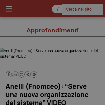
Venerdì 7 Agosto 2026
Approfondimenti
Approfondimenti
Cronache
Governo e Parlamento
Anelli (Fnomceo): “Serve
Regioni e Asl
una nuova organizzazione
del sistema” VIDEO
Lavoro e Professioni