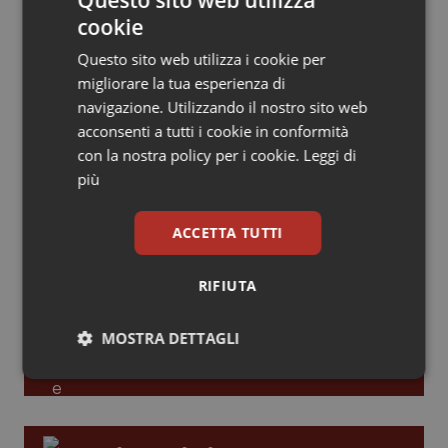
Leadership Infermieristica 2026: nuovi
cookie
Piemonte
HIV
modelli di responsabilità e autonomia
Questo sito web utilizza i cookie per
migliorare la tua esperienza di
Provincia Autonoma di Bolzano
Infezioni & Febbre
navigazione. Utilizzando il nostro sito web
Leadership Medica 2026: guidare team
acconsenti a tutti i cookie in conformità
clinici ad alte prestazioni
Provincia Autonoma di Trento
Ipertensione & Scompenso
con la nostra policy per i cookie.
Leggi di
più
Puglia
Malattie rare
AI e telemedicina nello studio
ACCETTA TUTTI
odontoiatrico: applicazioni concrete e
Sardegna
Malattia di Crohn & Rettocolite Ulcerosa
uso protetto
RIFIUTA
Sicilia
Neuroscienze & patologie neurodegenerative
MOSTRA DETTAGLI
Toscana
Obesità
Necessari
Statistici
Marketing
Umbria
Oftalmologia