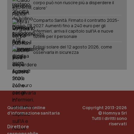
corpo può non riuscire più a disperdere il
Salute orale & impianti
calore”
Comparto Sanità. Firmato il contratto 2025-
Sangue & coagulazione
2027. Aumenti fino a 240 euro per gli
infermieri, arriva il capitolo sull'IA e nuove
CookieScriptConsent
5 mesi
CookieScript
tutele per il personale
settim
Tiroide
www.quotidianosanita.it
Eclissi solare del 12 agosto 2026, come
osservarla in sicurezza
Tumore al seno
Tumore ovarico
Tumori del Polmone & Testa Collo
Tumori gastrointestinali
Quotidiano online
Copyright 2013-2026
tracking-sites-ironfish-
www.quotidianosanita.it
4
tracking-enable
settim
d'informazione sanitaria
© Homnya Srl
Ulcera & Reflusso
2 gior
Tutti i diritti sono
riservati
Direttore
Vaccini
responsabile