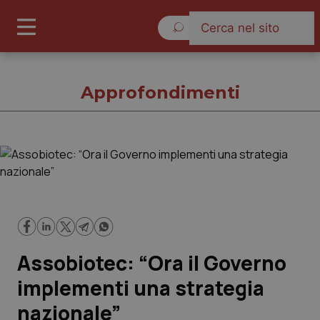
Sabato 8 Agosto 2026
Approfondimenti
Approfondimenti
Cronache
Governo e Parlamento
Assobiotec: “Ora il Governo
Regioni e Asl
implementi una strategia
nazionale”
Lavoro e Professioni