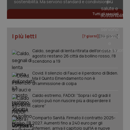
sostenibilità. Ma servono standard e condivisione
Tutti gli speciali
CookieScriptConsent
5 mesi
CookieScript
settim
www.quotidianosanita.it
I più letti
[7 giorni]
[30 giorni]
Caldo, segnali di lenta ritirata dell'ondata: il 7
agosto restano 26 città da bollino rosso, l'8
scendono a 19
Covid. Il silenzio di Fauci e il perdono di Biden.
Ma il Quinto Emendamento non è
un’ammissione di colpa
tracking-sites-ironfish-
www.quotidianosanita.it
4
tracking-enable
settim
Caldo estremo, FADOI: “Sopra i 40 gradi il
2 gior
corpo può non riuscire più a disperdere il
calore”
Comparto Sanità. Firmato il contratto 2025-
tracking-sites-ironfish-
www.quotidianosanita.it
4
2027. Aumenti fino a 240 euro per gli
session-id
settim
infermieri, arriva il capitolo sull'IA e nuove
2 gior