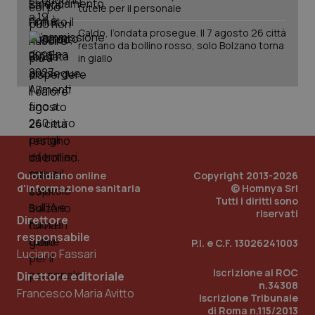
tutele per il personale
Caldo, l’ondata prosegue. Il 7 agosto 26 città
restano da bollino rosso, solo Bolzano torna
in giallo
_ga
1 anno
Google LLC
mes
.quotidianosanita.it
Quotidiano online
Copyright 2013-2026
d'informazione sanitaria
© Homnya Srl
Tutti i diritti sono
riservati
Direttore
responsabile
P.I. e C.F. 13026241003
Luciano Fassari
Iscrizione al ROC
Direttore editoriale
n.34308
Francesco Maria Avitto
Iscrizione Tribunale
di Roma n.115/2013