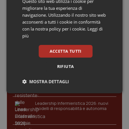
© Riproduzione riservata
Valle D’Aosta
Oncodermatologia
Questo sito web utilizza i cookie per
migliorare la tua esperienza di
navigazione. Utilizzando il nostro sito web
Veneto
Oncoematologia
acconsenti a tutti i cookie in conformità
Ultime analisi e review da QS Pro
con la nostra policy per i cookie.
Leggi di
Oncologia & Nutrizione
Gold
più
Psoriasi & pelle
Cloud sanitario: infrastrutture,
ACCETTA TUTTI
compliance, GDPR e Risk management
Quotidiano Cardiologia
RIFIUTA
Quotidiano Chirurgia
Gestione dell'Ipertensione resistente:
dalle Linee Guida alle terapie innovative
MOSTRA DETTAGLI
Quotidiano Oncologia
Necessari
Statistici
Marketing
Leadership Infermieristica 2026: nuovi
Quotidiano Pediatria
modelli di responsabilità e autonomia
Rene & patologie urogenitali