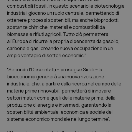
Calabria
Asma & BPCO
combustibili fossili. In questo scenario le biotecnologie
industriali giocano un ruolo centrale, permettendo di
Campania
Car-T
ottenere processi sostenibili, ma anche bioprodotti,
sostanze chimiche, materiali e combustibili da
biomasse e rifiuti agricoli. Tutto ciò permetterà
Emilia-Romagna
Colesterolo & coronaropatie
all’Europa di ridurre la propria dipendenza da gasolio,
carbone e gas, creando nuova occupazione in un
Friuli Venezia Giulia
Dermatite Atopica
ampio ventaglio di settori economici”.
Lazio
Diabete & glucometri
“Secondo l’Ocse infatti – prosegue Sidoli – la
bioeconomia genererà una nuova rivoluzione
Liguria
Disturbi dell’umore
industriale, che, a partire dalla ricerca nel campo delle
materie prime rinnovabili, permetterà di innovare
Lombardia
Dolore
settori maturi come quelli delle materie prime, della
produzione di energia e intermedi, garantendo la
Marche
Donna & Salute
sostenibilità ambientale, economica e sociale del
sistema economico mondiale nel lungo termine”.
Molise
Epatiti