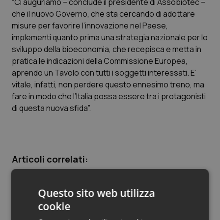
“Ci auguriamo – conclude il presidente di Assobiotec –
che il nuovo Governo, che sta cercando di adottare
Piemonte
HIV
misure per favorire l’innovazione nel Paese,
implementi quanto prima una strategia nazionale per lo
Provincia Autonoma di Bolzano
Infezioni & Febbre
sviluppo della bioeconomia, che recepisca e metta in
pratica le indicazioni della Commissione Europea,
Provincia Autonoma di Trento
Ipertensione & Scompenso
aprendo un Tavolo con tutti i soggetti interessati. E’
vitale, infatti, non perdere questo ennesimo treno, ma
Puglia
Malattie rare
fare in modo che l’Italia possa essere tra i protagonisti
di questa nuova sfida”.
Sardegna
Malattia di Crohn & Rettocolite Ulcerosa
Sicilia
Neuroscienze & patologie neurodegenerative
Articoli correlati:
Toscana
Obesità
Bioeconomia. Al via la strategia Ue per lo sviluppo
Questo sito web utilizza
sostenibile
Umbria
Oftalmologia
cookie
14 Febbraio 2012