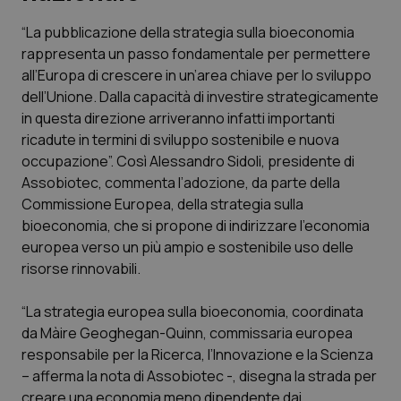
“La pubblicazione della strategia sulla bioeconomia
Scienza e Farmaci
rappresenta un passo fondamentale per permettere
all’Europa di crescere in un’area chiave per lo sviluppo
Studi e Analisi
dell’Unione. Dalla capacità di investire strategicamente
in questa direzione arriveranno infatti importanti
Lettere al direttore
ricadute in termini di sviluppo sostenibile e nuova
occupazione”. Così Alessandro Sidoli, presidente di
Edizioni Regionali
Assobiotec, commenta l’adozione, da parte della
Commissione Europea, della strategia sulla
bioeconomia, che si propone di indirizzare l’economia
QS Pro
europea verso un più ampio e sostenibile uso delle
risorse rinnovabili.
Professionisti Sanitari.AI
“La strategia europea sulla bioeconomia, coordinata
Abruzzo
QS Pro Gold
da Màire Geoghegan-Quinn, commissaria europea
responsabile per la Ricerca, l’Innovazione e la Scienza
QS Club
Newsletter
Basilicata
Artrite & artrosi
– afferma la nota di Assobiotec -, disegna la strada per
creare una economia meno dipendente dai