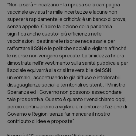
“Non ci sarà – incalzano – la ripresa se la campagna
Piemonte
HIV
vaccinale avviata fra mille incertezze e lacune non
supererà rapidamente le criticità: è un banco di prova,
Provincia Autonoma di Bolzano
Infezioni & Febbre
senza appello. Capire la lezione della pandemia
significa anche questo: più efficienza nelle
vaccinazioni, destinare le risorse necessarie per
Provincia Autonoma di Trento
Ipertensione & Scompenso
rafforzare il SSN e le politiche sociali e vigilare affinché
le risorse non vengano sprecate. La timidezza finora
Puglia
Malattie rare
dimostrata nell’investimento sulla sanità pubblica e per
il sociale equivarrà alla crisi irreversibile del SSN
Sardegna
Malattia di Crohn & Rettocolite Ulcerosa
universale, accentuando le già diffuse e intollerabili
disuguaglianze sociali e territoriali esistenti. Il Ministro
Sicilia
Neuroscienze & patologie neurodegenerative
Speranza ed il Governo non possono assecondare
tale prospettiva. Questo è quanto rivendichiamo oggi,
Toscana
Obesità
perciò continueremo a vigilare e monitorare l’azione di
Governo e Regioni senza far mancare il nostro
Umbria
Oftalmologia
contributo di idee e proposte”.
E perciò il 22 gennaio alle ore 16 è convocata