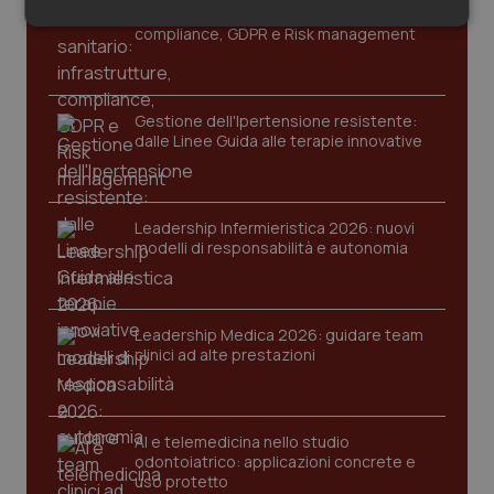
Cloud sanitario: infrastrutture,
Salute orale & impianti
Necessari
Statistici
Marketing
compliance, GDPR e Risk management
Sangue & coagulazione
Gestione dell'Ipertensione resistente:
Tiroide
dalle Linee Guida alle terapie innovative
Necessari
Statistici
Marketing
Tumore al seno
I cookie necessari contribuiscono a rendere fruibile il
Leadership Infermieristica 2026: nuovi
sito web abilitandone funzionalità di base quali la
modelli di responsabilità e autonomia
Tumore ovarico
navigazione sulle pagine e l'accesso alle aree
protette del sito. Il sito web non è in grado di
funzionare correttamente senza questi cookie.
Tumori del Polmone & Testa Collo
Nome
Fornitore
/
Dominio
Scaden
Leadership Medica 2026: guidare team
clinici ad alte prestazioni
VISITOR_PRIVACY_METADATA
5 mesi
YouTube
Tumori gastrointestinali
settim
.youtube.com
Ulcera & Reflusso
AI e telemedicina nello studio
odontoiatrico: applicazioni concrete e
Vaccini
uso protetto