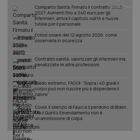
tracking-sites-ironfish-
www.quotidianosanita.it
4
tracking-enable
settim
Comparto Sanità. Firmato il contratto 2025-
2 gior
2027. Aumenti fino a 240 euro per gli
infermieri, arriva il capitolo sull'IA e nuove
tutele per il personale
Eclissi solare del 12 agosto 2026, come
tracking-sites-ironfish-
www.quotidianosanita.it
4
osservarla in sicurezza
session-id
settim
2 gior
Contratto sanità, valorizzati gli infermieri ma
penalizzate le altre professioni
_ga
1 anno
Google LLC
mes
.quotidianosanita.it
Caldo estremo, FADOI: “Sopra i 40 gradi il
corpo può non riuscire più a disperdere il
calore”
Covid. Il silenzio di Fauci e il perdono di Biden.
Ma il Quinto Emendamento non è
un’ammissione di colpa