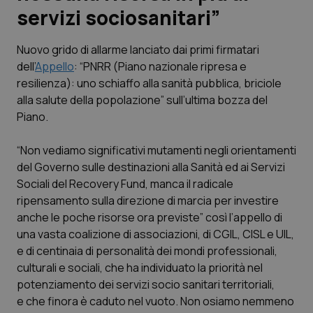
servizi sociosanitari”
Scienza e Farmaci
Nuovo grido di allarme lanciato dai primi firmatari
dell’
Appello
: “PNRR (Piano nazionale ripresa e
Studi e Analisi
resilienza): uno schiaffo alla sanità pubblica, briciole
alla salute della popolazione” sull’ultima bozza del
Lettere al direttore
Piano.
Edizioni Regionali
“Non vediamo significativi mutamenti negli orientamenti
del Governo sulle destinazioni alla Sanità ed ai Servizi
QS Pro
Sociali del Recovery Fund, manca il radicale
ripensamento sulla direzione di marcia per investire
Professionisti Sanitari.AI
anche le poche risorse ora previste” così l’appello di
una vasta coalizione di associazioni, di CGIL, CISL e UIL,
Abruzzo
QS Pro Gold
e di centinaia di personalità dei mondi professionali,
culturali e sociali, che ha individuato la priorità nel
QS Club
Newsletter
potenziamento dei servizi socio sanitari territoriali,
Basilicata
Artrite & artrosi
e che finora è caduto nel vuoto. Non osiamo nemmeno