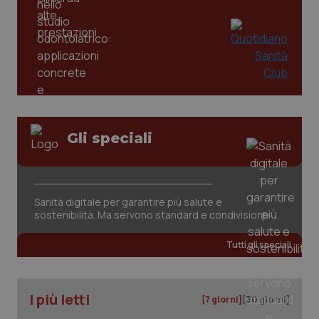
Gli speciali
CookieScriptConsent
5 mesi
CookieScript
settim
www.quotidianosanita.it
Sanità digitale per garantire più salute e
sostenibilità. Ma servono standard e condivisione
Tutti gli speciali
I più letti
[7 giorni]
[30 giorni]