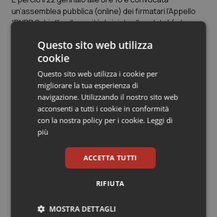
Valle D’Aosta
Oncodermatologia
un’assemblea pubblica (online) dei firmatari l’Appello
“PNRR Schiaffo alla sanità, briciole alla salute” (a breve
Veneto
Oncoematologia
le info per partecipare).
Questo sito web utilizza
Oncologia & Nutrizione
cookie
Articoli correlati:
Questo sito web utilizza i cookie per
Psoriasi & pelle
migliorare la tua esperienza di
Recovery Plan. Più fondi per Case della Comunità
navigazione. Utilizzando il nostro sito web
Quotidiano Cardiologia
e tecnologie in ospedale. Le risorse per la sanità
acconsenti a tutti i cookie in conformità
salgono a 19,7 miliardi
con la nostra policy per i cookie.
Leggi di
Quotidiano Chirurgia
più
07 Gennaio 2021
© Riproduzione riservata
Quotidiano Oncologia
ACCETTA TUTTI
Quotidiano Pediatria
RIFIUTA
Ultime analisi e review da QS Pro
Gold
Rene & patologie urogenitali
MOSTRA DETTAGLI