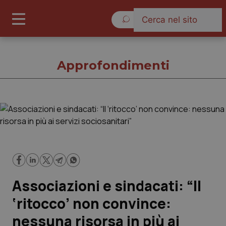
Giovedì 6 Agosto 2026
Approfondimenti
Approfondimenti
Cronache
Governo e Parlamento
Associazioni e sindacati: “Il
Regioni e Asl
‘ritocco’ non convince:
nessuna risorsa in più ai
Lavoro e Professioni