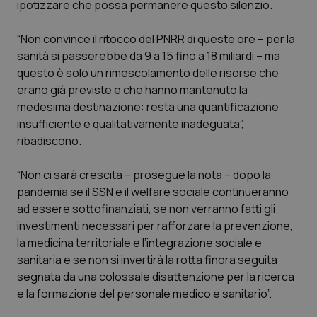
ipotizzare che possa permanere questo silenzio.
Calabria
Asma & BPCO
“Non convince il ritocco del PNRR di queste ore – per la
Campania
Car-T
sanità si passerebbe da 9 a 15 fino a 18 miliardi – ma
questo è solo un rimescolamento delle risorse che
Emilia-Romagna
Colesterolo & coronaropatie
erano già previste e che hanno mantenuto la
medesima destinazione: resta una quantificazione
Friuli Venezia Giulia
Dermatite Atopica
insufficiente e qualitativamente inadeguata”,
ribadiscono.
Lazio
Diabete & glucometri
“Non ci sarà crescita – prosegue la nota – dopo la
pandemia se il SSN e il welfare sociale continueranno
Liguria
Disturbi dell’umore
ad essere sottofinanziati, se non verranno fatti gli
investimenti necessari per rafforzare la prevenzione,
Lombardia
Dolore
la medicina territoriale e l’integrazione sociale e
sanitaria e se non si invertirà la rotta finora seguita
Marche
Donna & Salute
segnata da una colossale disattenzione per la ricerca
e la formazione del personale medico e sanitario”.
Molise
Epatiti