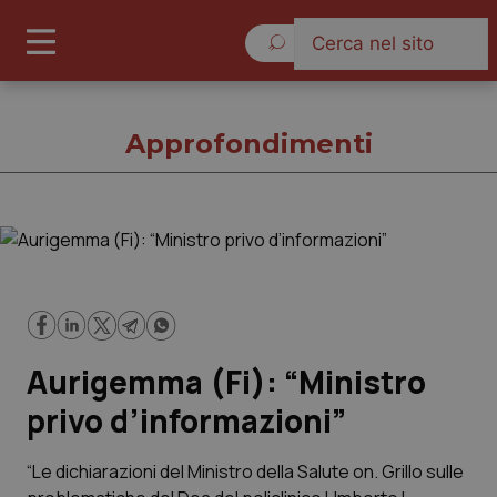
Venerdì 7 Agosto 2026
Approfondimenti
Approfondimenti
Cronache
Aurigemma (Fi): “Ministro
Governo e Parlamento
privo d’informazioni”
Regioni e Asl
“Le dichiarazioni del Ministro della Salute on. Grillo sulle
Lavoro e Professioni