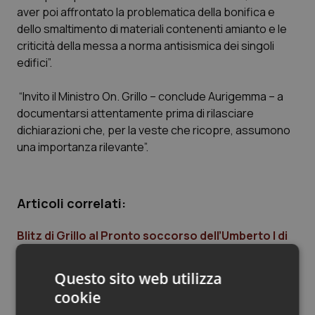
aver poi affrontato la problematica della bonifica e
Piemonte
HIV
dello smaltimento di materiali contenenti amianto e le
criticità della messa a norma antisismica dei singoli
Provincia Autonoma di Bolzano
Infezioni & Febbre
edifici”.
“Invito il Ministro On. Grillo – conclude Aurigemma – a
Provincia Autonoma di Trento
Ipertensione & Scompenso
documentarsi attentamente prima di rilasciare
dichiarazioni che, per la veste che ricopre, assumono
Puglia
Malattie rare
una importanza rilevante”.
Sardegna
Malattia di Crohn & Rettocolite Ulcerosa
Articoli correlati:
Sicilia
Neuroscienze & patologie neurodegenerative
Blitz di Grillo al Pronto soccorso dell’Umberto I di
Toscana
Obesità
Roma. E dopo la visita scoppia la polemica con
Zingaretti: “Grave che il commissario non si sia
Questo sito web utilizza
fatto mai vedere”, dice il ministro
Umbria
Oftalmologia
cookie
01 Febbraio 2019