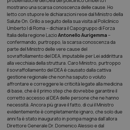
problematiche del Dea del policlinico Umberto I
mostrano una scarsa conoscenza delle cause. Ho
Scienza e Farmaci
letto con stupore le dichiarazioni rese dal Ministro della
Salute On. Grillo a seguito della sua visita al Policlinico
Umberto I di Roma – dichiara il Capogruppo di Forza
Studi e Analisi
Italia della regione Lazio
Antonello Aurigemma
–
confermando, purtroppo, la scarsa conoscenza da
Lettere al direttore
parte del Ministro delle vere cause del
sovraffollamento del DEA, imputabile per Lei addirittura
Edizioni Regionali
alla vecchiaia della struttura. Caro Ministro, purtroppo
il sovraffollamento del DEA è causato dalla cattiva
QS Pro
gestione regionale che non ha saputo o voluto
affrontare e correggere le criticità legate alla medicina
Professionisti Sanitari.AI
di base, che è il primo step che dovrebbe garantire il
corretto accesso al DEA delle persone che ne hanno
Abruzzo
QS Pro Gold
necessità. Ancora più grave il fatto, di cui il Ministro
evidentemente è completamente ignaro, che solo due
QS Club
Newsletter
anni fa è stato inaugurato in pompa magna dall’allora
Basilicata
Artrite & artrosi
Direttore Generale Dr. Domenico Alessio e dal