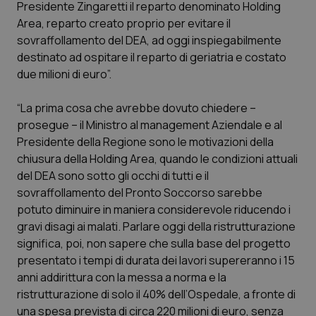
Presidente Zingaretti il reparto denominato Holding
Calabria
Asma & BPCO
Area, reparto creato proprio per evitare il
sovraffollamento del DEA, ad oggi inspiegabilmente
Campania
Car-T
destinato ad ospitare il reparto di geriatria e costato
due milioni di euro”.
Emilia-Romagna
Colesterolo & coronaropatie
“La prima cosa che avrebbe dovuto chiedere –
Friuli Venezia Giulia
Dermatite Atopica
prosegue – il Ministro al management Aziendale e al
Presidente della Regione sono le motivazioni della
Lazio
Diabete & glucometri
chiusura della Holding Area, quando le condizioni attuali
del DEA sono sotto gli occhi di tutti e il
sovraffollamento del Pronto Soccorso sarebbe
Liguria
Disturbi dell’umore
potuto diminuire in maniera considerevole riducendo i
gravi disagi ai malati. Parlare oggi della ristrutturazione
Lombardia
Dolore
significa, poi, non sapere che sulla base del progetto
presentato i tempi di durata dei lavori supereranno i 15
Marche
Donna & Salute
anni addirittura con la messa a norma e la
ristrutturazione di solo il 40% dell’Ospedale, a fronte di
Molise
Epatiti
una spesa prevista di circa 220 milioni di euro, senza