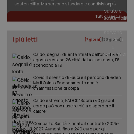
sostenibilità. Ma servono standard e condivisione
Tutti gli speciali
CookieScriptConsent
5 mesi
CookieScript
settim
www.quotidianosanita.it
I più letti
[7 giorni]
[30 giorni]
Caldo, segnali di lenta ritirata dell'ondata: il 7
agosto restano 26 città da bollino rosso, l'8
scendono a 19
Covid. Il silenzio di Fauci e il perdono di Biden.
Ma il Quinto Emendamento non è
un’ammissione di colpa
tracking-sites-ironfish-
www.quotidianosanita.it
4
tracking-enable
settim
Caldo estremo, FADOI: “Sopra i 40 gradi il
2 gior
corpo può non riuscire più a disperdere il
calore”
Comparto Sanità. Firmato il contratto 2025-
tracking-sites-ironfish-
www.quotidianosanita.it
4
2027. Aumenti fino a 240 euro per gli
session-id
settim