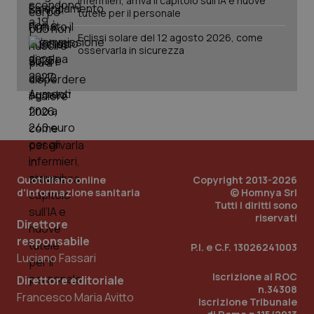
infermieri, arriva il capitolo sull'IA e nuove
2 gior
tutele per il personale
Eclissi solare del 12 agosto 2026, come
osservarla in sicurezza
_ga
1 anno
Google LLC
mes
.quotidianosanita.it
Quotidiano online
Copyright 2013-2026
d'informazione sanitaria
© Homnya Srl
Tutti i diritti sono
riservati
Direttore
responsabile
P.I. e C.F. 13026241003
Luciano Fassari
Iscrizione al ROC
Direttore editoriale
n.34308
Francesco Maria Avitto
Iscrizione Tribunale