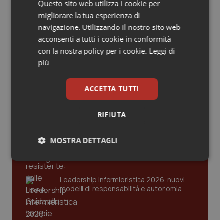
Valle D’Aosta
Oncodermatologia
© Riproduzione riservata
Questo sito web utilizza i cookie per
migliorare la tua esperienza di
Veneto
Oncoematologia
navigazione. Utilizzando il nostro sito web
acconsenti a tutti i cookie in conformità
Ultime analisi e review da QS Pro
con la nostra policy per i cookie.
Leggi di
Oncologia & Nutrizione
Gold
più
Psoriasi & pelle
Cloud sanitario: infrastrutture,
ACCETTA TUTTI
compliance, GDPR e Risk management
Quotidiano Cardiologia
RIFIUTA
Quotidiano Chirurgia
Gestione dell'Ipertensione resistente:
MOSTRA DETTAGLI
dalle Linee Guida alle terapie innovative
Quotidiano Oncologia
Necessari
Statistici
Marketing
Quotidiano Pediatria
Leadership Infermieristica 2026: nuovi
modelli di responsabilità e autonomia
Rene & patologie urogenitali