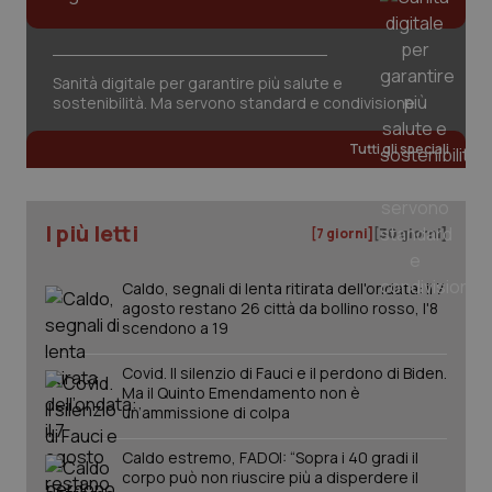
settim
.youtube.com
Salute orale & impianti
Sangue & coagulazione
Sanità digitale per garantire più salute e
sostenibilità. Ma servono standard e condivisione
Tiroide
Tutti gli speciali
Tumore al seno
I più letti
[7 giorni]
[30 giorni]
Tumore ovarico
Caldo, segnali di lenta ritirata dell'ondata: il 7
Tumori del Polmone & Testa Collo
agosto restano 26 città da bollino rosso, l'8
scendono a 19
CookieScriptConsent
5 mesi
CookieScript
Tumori gastrointestinali
settim
www.quotidianosanita.it
Covid. Il silenzio di Fauci e il perdono di Biden.
Ma il Quinto Emendamento non è
un’ammissione di colpa
Ulcera & Reflusso
Caldo estremo, FADOI: “Sopra i 40 gradi il
corpo può non riuscire più a disperdere il
Vaccini