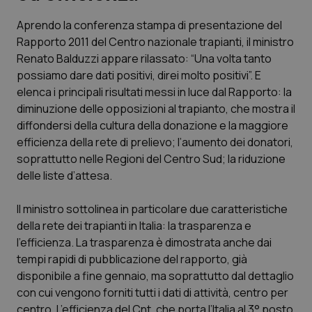
Aprendo la conferenza stampa di presentazione del
Scienza e Farmaci
Rapporto 2011 del Centro nazionale trapianti, il ministro
Renato Balduzzi appare rilassato: “Una volta tanto
Studi e Analisi
possiamo dare dati positivi, direi molto positivi”. E
elenca i principali risultati messi in luce dal Rapporto: la
Lettere al direttore
diminuzione delle opposizioni al trapianto, che mostra il
diffondersi della cultura della donazione e la maggiore
Edizioni Regionali
efficienza della rete di prelievo; l’aumento dei donatori,
soprattutto nelle Regioni del Centro Sud; la riduzione
delle liste d’attesa.
QS Pro
Il ministro sottolinea in particolare due caratteristiche
Professionisti Sanitari.AI
della rete dei trapianti in Italia: la trasparenza e
l’efficienza. La trasparenza è dimostrata anche dai
Abruzzo
QS Pro Gold
tempi rapidi di pubblicazione del rapporto, già
disponibile a fine gennaio, ma soprattutto dal dettaglio
QS Club
Newsletter
Basilicata
Artrite & artrosi
con cui vengono forniti tutti i dati di attività, centro per
centro. L’efficienza del Cnt, che porta l’Italia al 3° posto