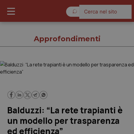
Sabato 8 Agosto 2026
Approfondimenti
Approfondimenti
Cronache
Governo e Parlamento
Balduzzi: “La rete trapianti è
Regioni e Asl
un modello per trasparenza
ed efficienza”
Lavoro e Professioni