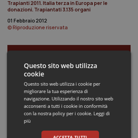
Trapianti 2011. Italia terza in Europa per le
donazioni. Trapiantati 3.135 organi
Piemonte
HIV
01 Febbraio 2012
Provincia Autonoma di Bolzano
Infezioni & Febbre
© Riproduzione riservata
Provincia Autonoma di Trento
Ipertensione & Scompenso
Ultime analisi e review da QS Pro
Puglia
Malattie rare
Gold
Questo sito web utilizza
cookie
Sardegna
Malattia di Crohn & Rettocolite Ulcerosa
Cloud sanitario: infrastrutture,
compliance, GDPR e Risk management
Questo sito web utilizza i cookie per
Sicilia
Neuroscienze & patologie neurodegenerative
migliorare la tua esperienza di
navigazione. Utilizzando il nostro sito web
acconsenti a tutti i cookie in conformità
Toscana
Obesità
Gestione dell'Ipertensione resistente:
con la nostra policy per i cookie.
Leggi di
dalle Linee Guida alle terapie innovative
più
Umbria
Oftalmologia
ACCETTA TUTTI
Leadership Infermieristica 2026: nuovi