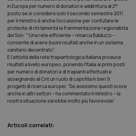
Calabria
Asma & BPCO
in Europa per numero di donatori e addirittura al 2°
posto se si considera solo il secondo semestre 2011,
Campania
Car-T
per il ministro è anche l’occasione per confutare le
proteste di chi lamenta la frammentazione regionalista
del Ssn: “”Una rete efficiente – rimarca Balduzzi –
Emilia-Romagna
Colesterolo & coronaropatie
consente di avere buoni risultati anche in un sistema
sanitario decentrato”.
Friuli Venezia Giulia
Dermatite Atopica
E l’attività della rete trapiantologica italiana produce
risultati a livello europeo, ponendo l’Italia ai primi posti
Lazio
Diabete & glucometri
per numero di donatori e di trapianti effettuati e
assegnando al Cnt un ruolo di capofila in ben 9
Liguria
Disturbi dell’umore
progetti di ricerca europei. “Se avessimo questi score
anche in altri settori – ha commentato il ministro – la
Lombardia
Dolore
nostra situazione sarebbe molto più favorevole”.
Marche
Donna & Salute
Articoli correlati:
Molise
Epatiti