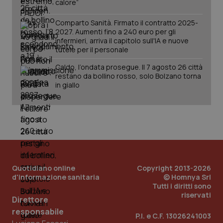
calore”
Comparto Sanità. Firmato il contratto 2025-
2027. Aumenti fino a 240 euro per gli
infermieri, arriva il capitolo sull'IA e nuove
tutele per il personale
tracking-sites-ironfish-
www.quotidianosanita.it
4
Caldo, l’ondata prosegue. Il 7 agosto 26 città
tracking-enable
settim
restano da bollino rosso, solo Bolzano torna
2 gior
in giallo
tracking-sites-ironfish-
www.quotidianosanita.it
4
session-id
settim
2 gior
Quotidiano online
Copyright 2013-2026
_ga
1 anno
Google LLC
d'informazione sanitaria
© Homnya Srl
mes
.quotidianosanita.it
Tutti i diritti sono
riservati
Direttore
responsabile
P.I. e C.F. 13026241003