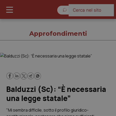
Lunedì 10 Agosto 2026
Approfondimenti
Approfondimenti
Cronache
Balduzzi (Sc): “È necessaria
Governo e Parlamento
una legge statale”
Regioni e Asl
"Mi sembra difficile, sotto il profilo giuridico-
Lavoro e Professioni