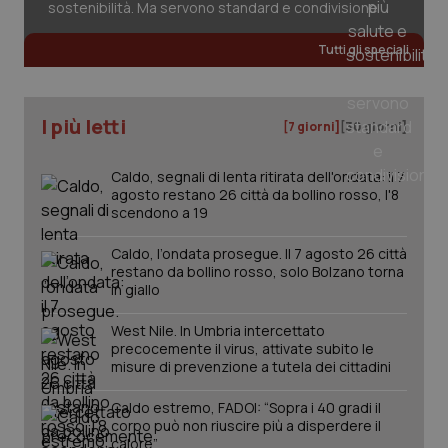
sostenibilità. Ma servono standard e condivisione
Salute orale & impianti
Tutti gli speciali
Sangue & coagulazione
I più letti
Tiroide
[7 giorni]
[30 giorni]
Tumore al seno
Caldo, segnali di lenta ritirata dell'ondata: il 7
agosto restano 26 città da bollino rosso, l'8
scendono a 19
Tumore ovarico
Caldo, l’ondata prosegue. Il 7 agosto 26 città
restano da bollino rosso, solo Bolzano torna
CookieScriptConsent
5 mesi
CookieScript
Tumori del Polmone & Testa Collo
settim
www.quotidianosanita.it
in giallo
West Nile. In Umbria intercettato
Tumori gastrointestinali
precocemente il virus, attivate subito le
misure di prevenzione a tutela dei cittadini
Ulcera & Reflusso
Caldo estremo, FADOI: “Sopra i 40 gradi il
corpo può non riuscire più a disperdere il
Vaccini
calore”