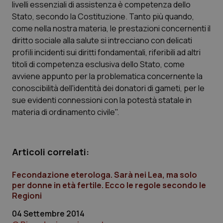
livelli essenziali di assistenza è competenza dello
Calabria
Asma & BPCO
Stato, secondo la Costituzione. Tanto più quando,
come nella nostra materia, le prestazioni concernenti il
Campania
Car-T
diritto sociale alla salute si intrecciano con delicati
profili incidenti sui diritti fondamentali, riferibili ad altri
Emilia-Romagna
Colesterolo & coronaropatie
titoli di competenza esclusiva dello Stato, come
avviene appunto per la problematica concernente la
Friuli Venezia Giulia
Dermatite Atopica
conoscibilità dell'identità dei donatori di gameti, per le
sue evidenti connessioni con la potestà statale in
Lazio
Diabete & glucometri
materia di ordinamento civile".
Liguria
Disturbi dell’umore
Articoli correlati:
Lombardia
Dolore
Fecondazione eterologa. Sarà nei Lea, ma solo
per donne in età fertile. Ecco le regole secondo le
Marche
Donna & Salute
Regioni
04 Settembre 2014
Molise
Epatiti