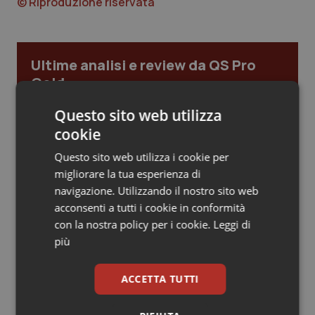
© Riproduzione riservata
Piemonte
HIV
Provincia Autonoma di Bolzano
Infezioni & Febbre
Ultime analisi e review da QS Pro
Gold
Provincia Autonoma di Trento
Ipertensione & Scompenso
Questo sito web utilizza
Cloud sanitario: infrastrutture,
compliance, GDPR e Risk management
cookie
Puglia
Malattie rare
Questo sito web utilizza i cookie per
Sardegna
Malattia di Crohn & Rettocolite Ulcerosa
migliorare la tua esperienza di
Gestione dell'Ipertensione resistente:
navigazione. Utilizzando il nostro sito web
dalle Linee Guida alle terapie innovative
Sicilia
Neuroscienze & patologie neurodegenerative
acconsenti a tutti i cookie in conformità
con la nostra policy per i cookie.
Leggi di
più
Toscana
Obesità
Leadership Infermieristica 2026: nuovi
modelli di responsabilità e autonomia
ACCETTA TUTTI
Umbria
Oftalmologia