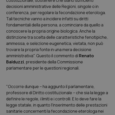
costituzionale, sostenere che siano sufficienti
decisioni amministrative delle Regioni, singole o in
Scienza e Farmaci
conferenza, per regolare la fecondazione eterologa.
Tali tecniche vanno a incidere infatti su diritti
fondamentali della persona, a cominciare da quello a
Studi e Analisi
conoscere la propria origine biologica. Anche la
distinzione tra scelta delle caratteristiche fenotipiche,
Lettere al direttore
ammessa, e selezione eugenetica, vietata, non può
trovare la propria fonte in una mera decisione
Edizioni Regionali
amministrativa". Questo il commento di
Renato
Balduzzi
, presidente della Commissione
QS Pro
parlamentare per le questioni regionali.
Professionisti Sanitari.AI
"Occorre dunque – ha aggiunto il parlamentare,
Abruzzo
QS Pro Gold
professore di Diritto costituzionale – che sia la legge a
definire le regole, i limiti e i controlli. E lo deve fare la
QS Club
Newsletter
legge statale, in quanto l'inserimento delle prestazioni
Basilicata
Artrite & artrosi
sanitarie concernenti la fecondazione eterologa nei