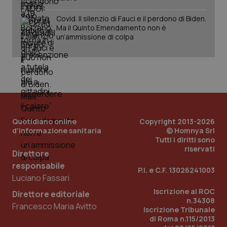
Covid. Il silenzio di Fauci e il perdono di Biden.
Ma il Quinto Emendamento non è
un’ammissione di colpa
tracking-sites-ironfish-
www.quotidianosanita.it
4
tracking-enable
settim
2 gior
tracking-sites-ironfish-
www.quotidianosanita.it
4
session-id
settim
2 gior
Quotidiano online
Copyright 2013-2026
d'informazione sanitaria
© Homnya Srl
Tutti i diritti sono
riservati
Direttore
_ga
1 anno
Google LLC
mes
.quotidianosanita.it
responsabile
P.I. e C.F. 13026241003
Luciano Fassari
Iscrizione al ROC
Direttore editoriale
n.34308
Francesco Maria Avitto
Iscrizione Tribunale
di Roma n.115/2013