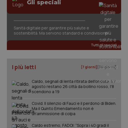
Valle D’Aosta
Oncodermatologia
Gli speciali
Veneto
Oncoematologia
Necessari
Statistici
Marketing
Sanità digitale per garantire più salute e
Oncologia & Nutrizione
I cookie necessari contribuiscono a rendere fruibile il
sostenibilità. Ma servono standard e condivisione
sito web abilitandone funzionalità di base quali la
navigazione sulle pagine e l'accesso alle aree
Psoriasi & pelle
Tutti gli speciali
protette del sito. Il sito web non è in grado di
funzionare correttamente senza questi cookie.
Nome
Fornitore
/
Dominio
Scaden
Quotidiano Cardiologia
I più letti
VISITOR_PRIVACY_METADATA
5 mesi
[7 giorni]
[30 giorni]
YouTube
settim
.youtube.com
Quotidiano Chirurgia
Caldo, segnali di lenta ritirata dell'ondata: il 7
agosto restano 26 città da bollino rosso, l'8
Quotidiano Oncologia
scendono a 19
Covid. Il silenzio di Fauci e il perdono di Biden.
Quotidiano Pediatria
Ma il Quinto Emendamento non è
un’ammissione di colpa
Rene & patologie urogenitali
Caldo estremo, FADOI: “Sopra i 40 gradi il