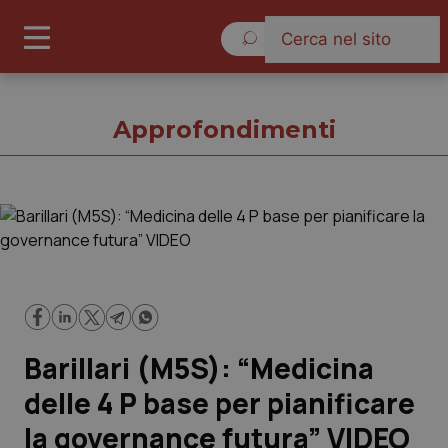
Domenica 9 Agosto 2026
Approfondimenti
Approfondimenti
Cronache
Governo e Parlamento
Barillari (M5S): “Medicina
Regioni e Asl
delle 4 P base per pianificare
la governance futura” VIDEO
Lavoro e Professioni