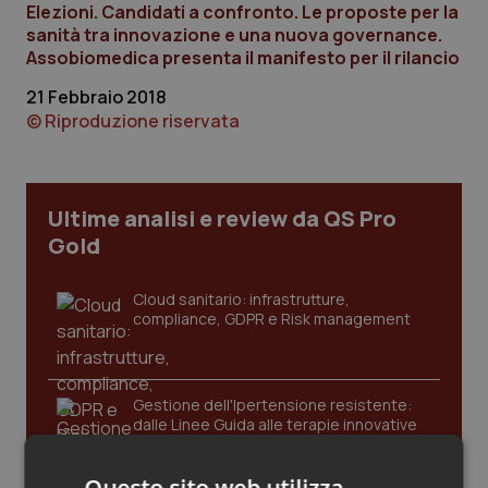
Elezioni. Candidati a confronto. Le proposte per la
Calabria
Asma & BPCO
sanità tra innovazione e una nuova governance.
Assobiomedica presenta il manifesto per il rilancio
Campania
Car-T
21 Febbraio 2018
© Riproduzione riservata
Emilia-Romagna
Colesterolo & coronaropatie
Friuli Venezia Giulia
Dermatite Atopica
Ultime analisi e review da QS Pro
Lazio
Diabete & glucometri
Gold
Liguria
Disturbi dell’umore
Cloud sanitario: infrastrutture,
compliance, GDPR e Risk management
Lombardia
Dolore
Gestione dell'Ipertensione resistente:
Marche
Donna & Salute
dalle Linee Guida alle terapie innovative
Molise
Epatiti
Questo sito web utilizza