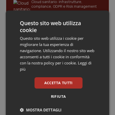
Cloud sanitario: infrastrutture,
compliance, GDPR e Risk management
Piemonte
HIV
Provincia Autonoma di Bolzano
Infezioni & Febbre
Questo sito web utilizza
Gestione dell'Ipertensione resistente:
cookie
dalle Linee Guida alle terapie innovative
Provincia Autonoma di Trento
Ipertensione & Scompenso
Questo sito web utilizza i cookie per
migliorare la tua esperienza di
Puglia
Malattie rare
navigazione. Utilizzando il nostro sito web
Leadership Infermieristica 2026: nuovi
modelli di responsabilità e autonomia
acconsenti a tutti i cookie in conformità
Sardegna
Malattia di Crohn & Rettocolite Ulcerosa
con la nostra policy per i cookie.
Leggi di
più
Sicilia
Neuroscienze & patologie neurodegenerative
Leadership Medica 2026: guidare team
clinici ad alte prestazioni
ACCETTA TUTTI
Toscana
Obesità
RIFIUTA
AI e telemedicina nello studio
Umbria
Oftalmologia
odontoiatrico: applicazioni concrete e
MOSTRA DETTAGLI
uso protetto