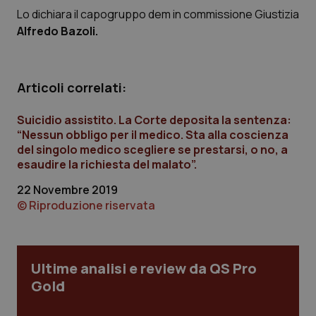
Calabria
Asma & BPCO
Lo dichiara il capogruppo dem in commissione Giustizia
Alfredo Bazoli.
Campania
Car-T
Emilia-Romagna
Colesterolo & coronaropatie
Articoli correlati:
Suicidio assistito. La Corte deposita la sentenza:
Friuli Venezia Giulia
Dermatite Atopica
“Nessun obbligo per il medico. Sta alla coscienza
del singolo medico scegliere se prestarsi, o no, a
Lazio
Diabete & glucometri
esaudire la richiesta del malato”.
22 Novembre 2019
Liguria
Disturbi dell’umore
© Riproduzione riservata
Lombardia
Dolore
Ultime analisi e review da QS Pro
Marche
Donna & Salute
Gold
Molise
Epatiti