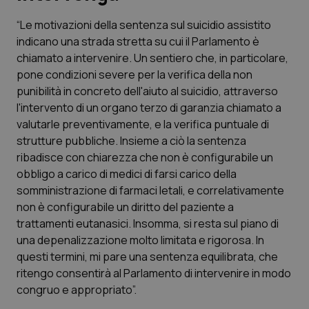
“Le motivazioni della sentenza sul suicidio assistito
Scienza e Farmaci
indicano una strada stretta su cui il Parlamento è
chiamato a intervenire. Un sentiero che, in particolare,
Studi e Analisi
pone condizioni severe per la verifica della non
punibilità in concreto dell'aiuto al suicidio, attraverso
Lettere al direttore
l'intervento di un organo terzo di garanzia chiamato a
valutarle preventivamente, e la verifica puntuale di
Edizioni Regionali
strutture pubbliche. Insieme a ciò la sentenza
ribadisce con chiarezza che non è configurabile un
obbligo a carico di medici di farsi carico della
QS Pro
somministrazione di farmaci letali, e correlativamente
non è configurabile un diritto del paziente a
Professionisti Sanitari.AI
trattamenti eutanasici. Insomma, si resta sul piano di
una depenalizzazione molto limitata e rigorosa. In
Abruzzo
QS Pro Gold
questi termini, mi pare una sentenza equilibrata, che
ritengo consentirà al Parlamento di intervenire in modo
QS Club
Newsletter
Basilicata
Artrite & artrosi
congruo e appropriato”.