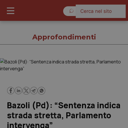
Sabato 8 Agosto 2026
Approfondimenti
Approfondimenti
Cronache
Governo e Parlamento
Bazoli (Pd): “Sentenza indica
Regioni e Asl
strada stretta, Parlamento
intervenga”
Lavoro e Professioni