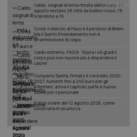
Caldo, segnali di lenta ritirata dell'ondata: il 7
Salute orale & impianti
agosto restano 26 città da bollino rosso, l'8
scendono a 19
Sangue & coagulazione
Covid. Il silenzio di Fauci e il perdono di Biden.
Ma il Quinto Emendamento non è
Tiroide
un’ammissione di colpa
Caldo estremo, FADOI: “Sopra i 40 gradi il
Tumore al seno
corpo può non riuscire più a disperdere il
CookieScriptConsent
5 mesi
CookieScript
calore”
settim
www.quotidianosanita.it
Tumore ovarico
Comparto Sanità. Firmato il contratto 2025-
2027. Aumenti fino a 240 euro per gli
Tumori del Polmone & Testa Collo
infermieri, arriva il capitolo sull'IA e nuove
tutele per il personale
Tumori gastrointestinali
Eclissi solare del 12 agosto 2026, come
osservarla in sicurezza
Ulcera & Reflusso
Vaccini