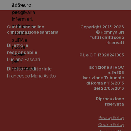
tracking-sites-ironfish-
www.quotidianosanita.it
4
tracking-enable
settim
2 gior
Quotidiano online
Copyright 2013-2026
d'informazione sanitaria
© Homnya Srl
tracking-sites-ironfish-
www.quotidianosanita.it
4
Tutti i diritti sono
session-id
settim
riservati
2 gior
Direttore
responsabile
P.I. e C.F. 13026241003
Luciano Fassari
Iscrizione al ROC
_ga
1 anno
Google LLC
Direttore editoriale
mes
.quotidianosanita.it
n.34308
Francesco Maria Avitto
Iscrizione Tribunale
di Roma n.115/2013
del 22/05/2013
Riproduzione
riservata
Privacy Policy
Cookie Policy