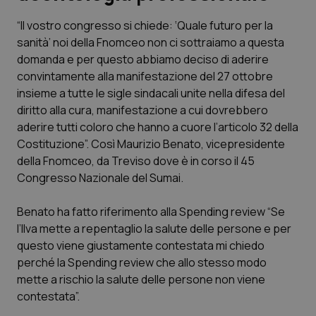
“Il vostro congresso si chiede: ‘Quale futuro per la
Scienza e Farmaci
sanità’ noi della Fnomceo non ci sottraiamo a questa
domanda e per questo abbiamo deciso di aderire
Studi e Analisi
convintamente alla manifestazione del 27 ottobre
insieme a tutte le sigle sindacali unite nella difesa del
Lettere al direttore
diritto alla cura, manifestazione a cui dovrebbero
aderire tutti coloro che hanno a cuore l’articolo 32 della
Edizioni Regionali
Costituzione”. Così Maurizio Benato, vicepresidente
della Fnomceo, da Treviso dove è in corso il 45
Congresso Nazionale del Sumai.
QS Pro
Benato ha fatto riferimento alla Spending review “Se
Professionisti Sanitari.AI
l’Ilva mette a repentaglio la salute delle persone e per
questo viene giustamente contestata mi chiedo
Abruzzo
QS Pro Gold
perché la Spending review che allo stesso modo
mette a rischio la salute delle persone non viene
QS Club
Newsletter
Basilicata
Artrite & artrosi
contestata”.