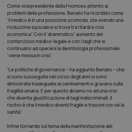
Calabria
Asma & BPCO
Come vicepresidente della Fnomceo attento ai
problemi della professione, Benato ha ricordato come
Campania
Car-T
“il medico è in una posizione scomoda, sta vivendo una
rivoluzione epocale e si trova tra ritardi e crisi
economica”. Con il “drammatico” aumento del
Emilia-Romagna
Colesterolo & coronaropatie
contenzioso medico-legale e con i tagli che si
continuano ad operare la deontologia professionale
Friuli Venezia Giulia
Dermatite Atopica
“viene messa in crisi”.
Lazio
Diabete & glucometri
“Le politiche di
governance
– ha aggiunto Benato – che
si sono susseguite nel corso degli anni si sono
Liguria
Disturbi dell’umore
dimostrate inadeguate ai cambiamenti e gravano sulla
fragilità umana. E per questo diciamo no ad una crisi
Lombardia
Dolore
che diventa giustificazione di tagli indiscriminati. Il
rischio è che il medico diventi fragile e trascini con sé la
Marche
Donna & Salute
sanità”.
Infine tornando sul tema della manifestazione del
Molise
Epatiti