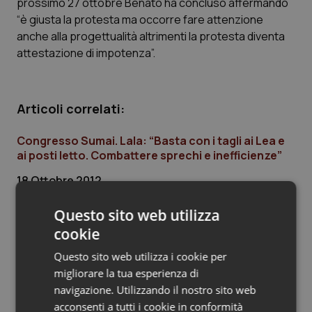
prossimo 27 ottobre Benato ha concluso affermando
“è giusta la protesta ma occorre fare attenzione
Piemonte
HIV
anche alla progettualità altrimenti la protesta diventa
attestazione di impotenza”.
Provincia Autonoma di Bolzano
Infezioni & Febbre
Provincia Autonoma di Trento
Ipertensione & Scompenso
Articoli correlati:
Puglia
Malattie rare
Congresso Sumai. Lala: “Basta con i tagli ai Lea e
ai posti letto. Combattere sprechi e inefficienze”
Sardegna
Malattia di Crohn & Rettocolite Ulcerosa
18 Ottobre 2012
© Riproduzione riservata
Sicilia
Neuroscienze & patologie neurodegenerative
Questo sito web utilizza
cookie
Toscana
Obesità
Ultime analisi e review da QS Pro
Questo sito web utilizza i cookie per
migliorare la tua esperienza di
Gold
Umbria
Oftalmologia
navigazione. Utilizzando il nostro sito web
acconsenti a tutti i cookie in conformità
Cloud sanitario: infrastrutture,