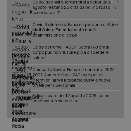
Caldo, segnali di lenta ritirata dell'ondata: il 7
agosto restano 26 città da bollino rosso, l'8
scendono a 21
Covid. Il silenzio di Fauci e il perdono di Biden.
Ma il Quinto Emendamento non è
un’ammissione di colpa
Caldo estremo, FADOI: “Sopra i 40 gradi il
corpo può non riuscire più a disperdere il
calore”
tracking-sites-ironfish-
www.quotidianosanita.it
4
Comparto Sanità. Firmato il contratto 2025-
tracking-enable
settim
2 gior
2027. Aumenti fino a 240 euro per gli
infermieri, arriva il capitolo sull'IA e nuove
tutele per il personale
Eclissi solare del 12 agosto 2026, come
tracking-sites-ironfish-
www.quotidianosanita.it
4
osservarla in sicurezza
session-id
settim
2 gior