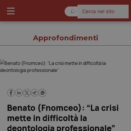
Venerdì 7 Agosto 2026
Approfondimenti
Approfondimenti
Cronache
Governo e Parlamento
Benato (Fnomceo): “La crisi
Regioni e Asl
mette in difficoltà la
deontologia professionale”
Lavoro e Professioni