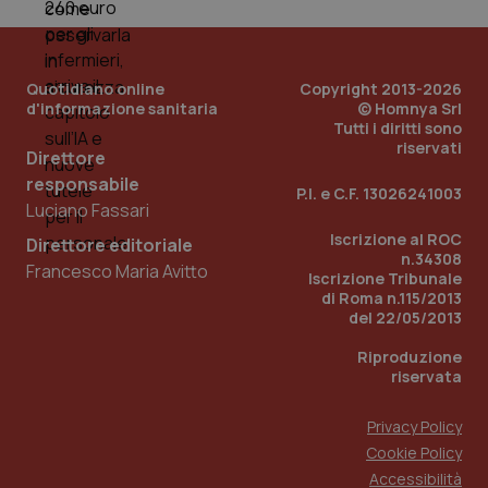
_ga
1 anno
Google LLC
mes
.quotidianosanita.it
Quotidiano online
Copyright 2013-2026
d'informazione sanitaria
© Homnya Srl
Tutti i diritti sono
riservati
Direttore
responsabile
P.I. e C.F. 13026241003
Luciano Fassari
Iscrizione al ROC
Direttore editoriale
n.34308
Francesco Maria Avitto
Iscrizione Tribunale
di Roma n.115/2013
del 22/05/2013
Riproduzione
riservata
Privacy Policy
Cookie Policy
Accessibilità