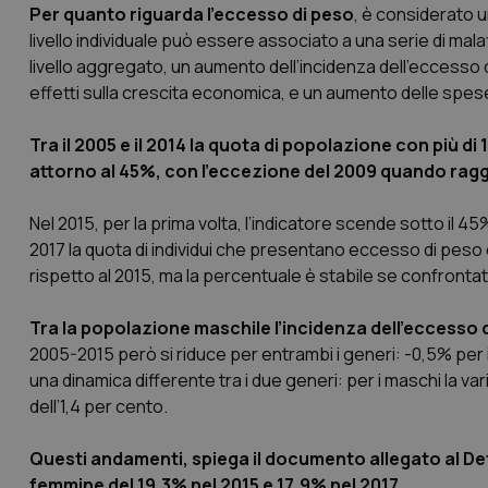
Per quanto riguarda l’eccesso di peso
, è considerato un
livello individuale può essere associato a una serie di malatt
livello aggregato, un aumento dell’incidenza dell’eccesso d
effetti sulla crescita economica, e un aumento delle spese
Tra il 2005 e il 2014 la quota di popolazione con più di 
attorno al 45%, con l’eccezione del 2009 quando raggi
Nel 2015, per la prima volta, l’indicatore scende sotto il 
2017 la quota di individui che presentano eccesso di peso 
rispetto al 2015, ma la percentuale è stabile se confrontata
Tra la popolazione maschile l’incidenza dell’eccesso d
2005-2015 però si riduce per entrambi i generi: -0,5% per i
una dinamica differente tra i due generi: per i maschi la 
dell’1,4 per cento.
Questi andamenti, spiega il documento allegato al D
femmine del 19,3% nel 2015 e 17,9% nel 2017.