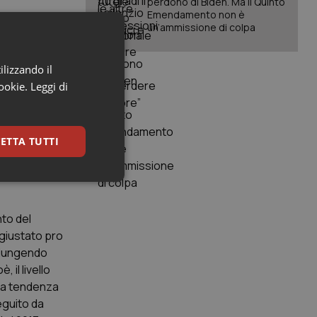
perdono di Biden. Ma il Quinto
Emendamento non è
un’ammissione di colpa
2017 la
ilizzando il
). Al
cookie.
Leggi di
a, nel Nord
ETTA TUTTI
keting
to del
ggiustato pro
ggiungendo
 il livello
una tendenza
eguito da
igazione sulle pagine