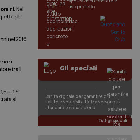
applicazioni concrete e
uso protetto
uomini.
Nel
spetto alle
ni nel 2016,
riori
Gli speciali
ore tra il
0,6 e 0,9
Sanità digitale per garantire più
trata al
salute e sostenibilità. Ma servono
standard e condivisione
Tutti gli speciali