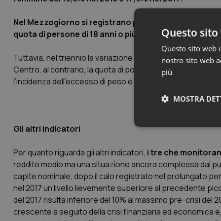
Nel Mezzogiorno si registrano percentuali sempre più el
Questo sito 
quota di persone di 18 anni o più in sovrappeso o obe
Questo sito web ut
Tuttavia, nel triennio la variazione maggiore si è verificata
nostro sito web ac
Centro, al contrario, la quota di popolazione con eccesso di 
più
l’incidenza dell’eccesso di peso è superiore a quella del C
MOSTRA DET
Gli altri indicatori
Neces
Per quanto riguarda gli altri indicatori,
i tre che monitora
reddito medio ma una situazione ancora complessa dal punto 
capite nominale, dopo il calo registrato nel prolungato pe
nel 2017 un livello lievemente superiore al precedente picco t
del 2017 risulta inferiore del 10% al massimo pre-crisi del 
crescente a seguito della crisi finanziaria ed economica
I cookie necessari con