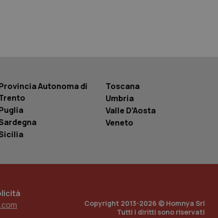
 tenere traccia
r la gestione
one dell’esperienza
e per abilitare il
loggato con identity
Provincia Autonoma di
Toscana
Trento
Umbria
Puglia
Valle D’Aosta
Sardegna
Veneto
Sicilia
icità
Copyright 2013-2026 © Homnya Srl
.com
Tutti i diritti sono riservati