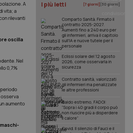
I più letti
popolazione. A
[7 giorni]
[30 giorni]
i vita; a
on rilevanti
Comparto Sanità. Firmato il
contratto 2025-2027.
Aumenti fino a 240 euro per
gli infermieri, arriva il capitolo
ore oscilla
sull'IA e nuove tutele per il
personale
Eclissi solare del 12 agosto
cedente. Nel
2026, come osservarla in
sicurezza
ello 0,7%
Contratto sanità, valorizzati
gli infermieri ma penalizzate
 periodo
le altre professioni
i osserva
Caldo estremo, FADOI:
a un aumento
“Sopra i 40 gradi il corpo può
non riuscire più a disperdere
il calore”
 maschi-
Covid. Il silenzio di Fauci e il