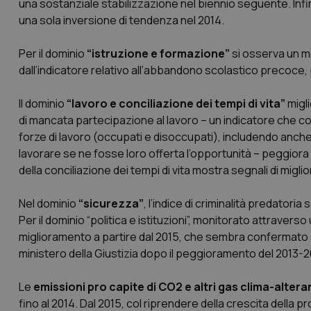
una sostanziale stabilizzazione nel biennio seguente. Infine,
e l'accesso alle aree 
una sola inversione di tendenza nel 2014.
Nome
VISITOR_PRIVACY_
Per il dominio
“istruzione e formazione”
si osserva un mi
dall’indicatore relativo all’abbandono scolastico precoce, pe
Il dominio
“lavoro e conciliazione dei tempi di vita”
migli
CookieScriptConse
di mancata partecipazione al lavoro – un indicatore che co
forze di lavoro (occupati e disoccupati), includendo anch
lavorare se ne fosse loro offerta l’opportunità – peggiora i
della conciliazione dei tempi di vita mostra segnali di migli
tracking-sites-ironf
tracking-enable
Nel dominio
“sicurezza”
, l’indice di criminalità predator
tracking-sites-ironf
Per il dominio “politica e istituzioni”, monitorato attraverso 
session-id
miglioramento a partire dal 2015, che sembra confermato an
ministero della Giustizia dopo il peggioramento del 2013-2
_ga
Le
emissioni pro capite di CO2 e altri gas clima-alteran
fino al 2014. Dal 2015, col riprendere della crescita della 