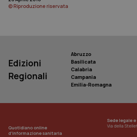
© Riproduzione riservata
YSC
__Secure-
ROLLOUT_TOKEN
tracking-sites-
ironfish-tracking-
named-enable
Abruzzo
Edizioni
Basilicata
Calabria
Regionali
Campania
Emilia-Romagna
Sede legale e
Via della Stell
Quotidiano online
d'informazione sanitaria