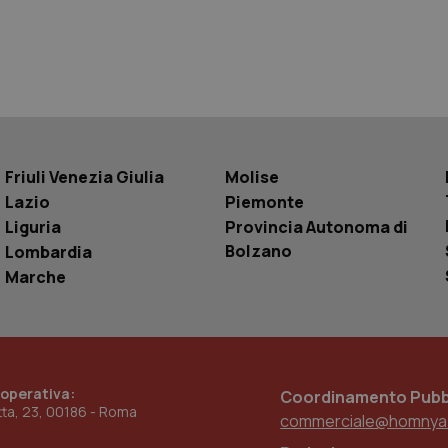
Sessione
Questo cookie è impostato da YouTube per
Google LLC
delle visualizzazioni dei video incorporati.
.youtube.com
.youtube.com
5 mesi 4
Questo cookie è impostato da YouTube pe
settimane
dell'autenticazione e della personalizzazi
utente
www.quotidianosanita.it
4
Questo cookie è impostato dall'applicazion
settimane
sistema di tracking solo in caso di utenti 
2 giorni
provider WelfareLink.
Friuli Venezia Giulia
Molise
Lazio
Piemonte
Liguria
Provincia Autonoma di
Bolzano
Lombardia
Marche
 operativa:
Coordinamento Pubbl
etta, 23, 00186 - Roma
commerciale@homnya