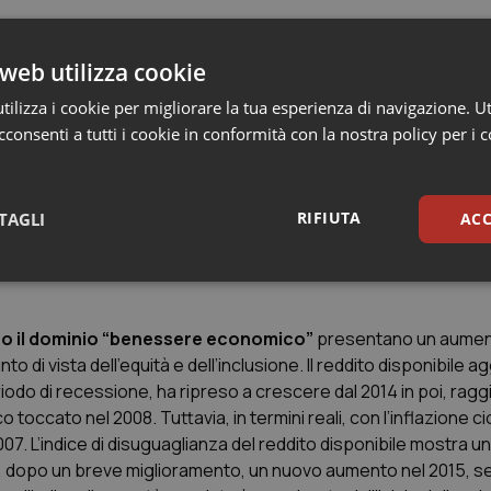
evate rispetto alle altre ripartizioni e nel triennio 2015-
web utilizza cookie
se è aumentata dello 0,8% (da 49,7 a 48,9).
ilizza i cookie per migliorare la tua esperienza di navigazione. Ut
 a Nord dove si è registrato un aumento dell’1,7% (da 42,4 a 40,7
consenti a tutti i cookie in conformità con la nostra policy per i 
peso si è ridotta dell’1,7 per cento. Nel 2017, per la prima volt
entro.
RIFIUTA
TAGLI
ACC
sari
Statistici
Mar
no il dominio “benessere economico”
presentano un aumen
di vista dell’equità e dell’inclusione. Il reddito disponibile a
riodo di recessione, ha ripreso a crescere dal 2014 in poi, ra
occato nel 2008. Tuttavia, in termini reali, con l’inflazione cioè,
Necessari
Statistici
Marketing
2007. L’indice di disuguaglianza del reddito disponibile mostra 
 e, dopo un breve miglioramento, un nuovo aumento nel 2015, s
tribuiscono a rendere fruibile il sito web abilitandone funzionalità di base quali la nav