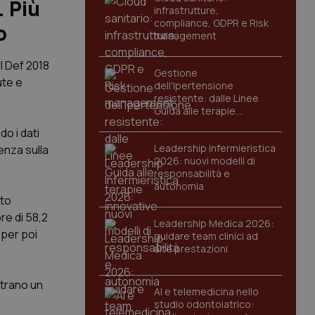
. Più
infrastrutture,
compliance, GDPR e Risk
o
management
l Def 2018
Gestione
ute e
dell'Ipertensione
resistente: dalle Linee
Guida alle terapie
innovative
o i dati
Leadership Infermieristica
denza sulla
2026: nuovi modelli di
responsabilità e
autonomia
nto
re di 58,2
Leadership Medica 2026:
 per poi
guidare team clinici ad
alte prestazioni
strano un
AI e telemedicina nello
studio odontoiatrico: