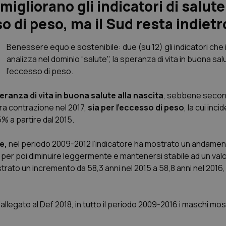
igliorano gli indicatori di salute
 di peso, ma il Sud resta indietr
Benessere equo e sostenibile: due (su 12) gli indicatori che i
analizza nel dominio “salute", la speranza di vita in buona sal
l’eccesso di peso.
ranza di vita in buona salute alla nascita
, sebbene second
era contrazione nel 2017,
sia per l’eccesso di peso
, la cui inci
5% a partire dal 2015.
te,
nel periodo 2009-2012 l’indicatore ha mostrato un andame
 per poi diminuire leggermente e mantenersi stabile ad un valo
strato un incremento da 58,3 anni nel 2015 a 58,8 anni nel 2016,
’allegato al Def 2018, in tutto il periodo 2009-2016 i maschi mo