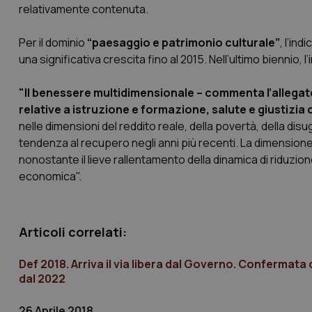
relativamente contenuta.
PHPSESSID
Per il dominio
“paesaggio e patrimonio culturale”
, l’in
una significativa crescita fino al 2015. Nell’ultimo biennio, l’
"Il benessere multidimensionale – commenta l’allegato
relative a istruzione e formazione, salute e giustizia c
nelle dimensioni del reddito reale, della povertà, della di
_ga_KM60CM4NPH
tendenza al recupero negli anni più recenti. La dimensio
nonostante il lieve rallentamento della dinamica di riduzion
economica".
Nome
Nome
VISITOR_INFO1_LIV
_ga_0VMQEQKQ1N
Articoli correlati:
Def 2018. Arriva il via libera dal Governo. Confermata cr
__Secure-YNID
dal 2022
26 Aprile 2018