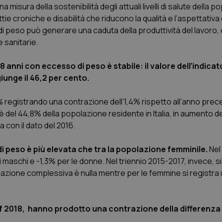
a misura della sostenibilità degli attuali livelli di salute della 
ie croniche e disabilità che riducono la qualità e l’aspettativa d
i peso può generare una caduta della produttività del lavoro, c
 sanitarie.
18 anni con eccesso di peso è stabile: il valore dell’indicat
unge il 46,2 per cento.
45% registrando una contrazione dell’1,4% rispetto all’anno pre
è del 44,8% della popolazione residente in Italia, in aumento d
 con il dato del 2016.
i peso è più elevata che tra la popolazione femminile.
Nel
 maschi e -1,3% per le donne. Nel triennio 2015-2017, invece, s
variazione complessiva è nulla mentre per le femmine si registr
ef 2018, hanno prodotto una contrazione della differenza