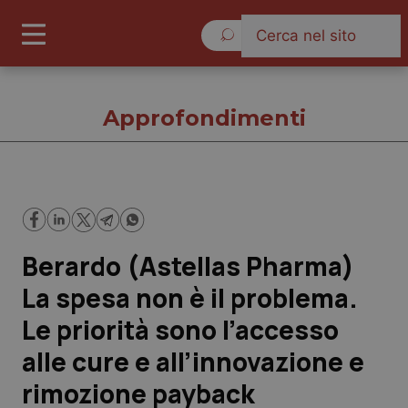
Domenica 9 Agosto 2026
Approfondimenti
Approfondimenti
Berardo (Astellas Pharma)
Cronache
La spesa non è il problema.
Governo e Parlamento
Le priorità sono l’accesso
alle cure e all’innovazione e
Regioni e Asl
rimozione payback
Lavoro e Professioni