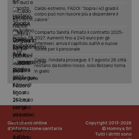
Salute orale & impianti
Caldo estremo, FADOI: “Sopra i 40 gradi il
corpo può non riuscire più a disperdere il
calore”
Sangue & coagulazione
Comparto Sanità. Firmato il contratto 2025-
2027. Aumenti fino a 240 euro per gli
Tiroide
CookieScriptConsent
5 mesi
CookieScript
infermieri, arriva il capitolo sull'IA e nuove
settim
www.quotidianosanita.it
tutele per il personale
Tumore al seno
Caldo, l’ondata prosegue. Il 7 agosto 26 città
restano da bollino rosso, solo Bolzano torna
Tumore ovarico
in giallo
Tumori del Polmone & Testa Collo
Tumori gastrointestinali
tracking-sites-ironfish-
www.quotidianosanita.it
4
Ulcera & Reflusso
tracking-enable
settim
Quotidiano online
Copyright 2013-2026
2 gior
d'informazione sanitaria
© Homnya Srl
Tutti i diritti sono
Vaccini