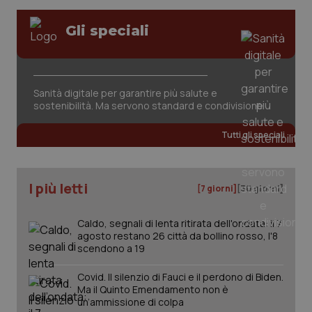
Valle D’Aosta
Oncodermatologia
Gli speciali
Veneto
Oncoematologia
Necessari
Statistici
Marketing
Oncologia & Nutrizione
I cookie necessari contribuiscono a rendere fruibile il
Sanità digitale per garantire più salute e
sito web abilitandone funzionalità di base quali la
sostenibilità. Ma servono standard e condivisione
Psoriasi & pelle
navigazione sulle pagine e l'accesso alle aree
protette del sito. Il sito web non è in grado di
funzionare correttamente senza questi cookie.
Tutti gli speciali
Quotidiano Cardiologia
Nome
Fornitore
/
Dominio
Scaden
VISITOR_PRIVACY_METADATA
5 mesi
YouTube
Quotidiano Chirurgia
I più letti
settim
.youtube.com
[7 giorni]
[30 giorni]
Quotidiano Oncologia
Caldo, segnali di lenta ritirata dell'ondata: il 7
agosto restano 26 città da bollino rosso, l'8
scendono a 19
Quotidiano Pediatria
Covid. Il silenzio di Fauci e il perdono di Biden.
Ma il Quinto Emendamento non è
Rene & patologie urogenitali
un’ammissione di colpa