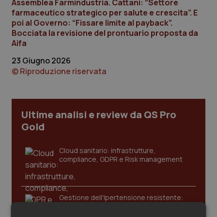
Assemblea Farmindustria. Cattani: “Settore
Calabria
Asma & BPCO
farmaceutico strategico per salute e crescita”. E
poi al Governo: “Fissare limite al payback”.
Campania
Car-T
Bocciata la revisione del prontuario proposta da
Aifa
Emilia-Romagna
Colesterolo & coronaropatie
23 Giugno 2026
© Riproduzione riservata
Friuli Venezia Giulia
Dermatite Atopica
Lazio
Diabete & glucometri
Ultime analisi e review da QS Pro
Gold
Liguria
Disturbi dell’umore
Cloud sanitario: infrastrutture,
Lombardia
Dolore
compliance, GDPR e Risk management
Marche
Donna & Salute
Gestione dell'Ipertensione resistente:
dalle Linee Guida alle terapie innovative
Molise
Epatiti