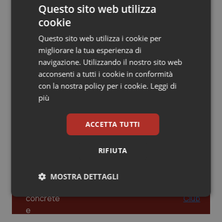
Questo sito web utilizza
Piemonte
HIV
cookie
Leadership Infermieristica 2026: nuovi
modelli di responsabilità e autonomia
Questo sito web utilizza i cookie per
Provincia Autonoma di Bolzano
Infezioni & Febbre
migliorare la tua esperienza di
navigazione. Utilizzando il nostro sito web
Provincia Autonoma di Trento
Ipertensione & Scompenso
acconsenti a tutti i cookie in conformità
Leadership Medica 2026: guidare team
clinici ad alte prestazioni
con la nostra policy per i cookie.
Leggi di
Puglia
Malattie rare
più
Sardegna
Malattia di Crohn & Rettocolite Ulcerosa
ACCETTA TUTTI
AI e telemedicina nello studio
odontoiatrico: applicazioni concrete e
uso protetto
Sicilia
Neuroscienze & patologie neurodegenerative
RIFIUTA
Toscana
Obesità
MOSTRA DETTAGLI
Umbria
Oftalmologia
Necessari
Statistici
Marketing