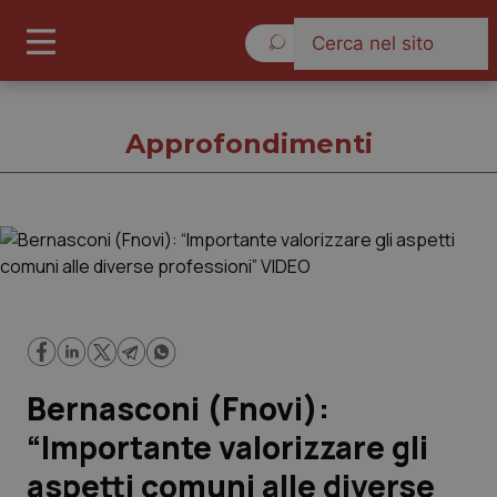
Domenica 9 Agosto 2026
Approfondimenti
Approfondimenti
Cronache
Governo e Parlamento
Bernasconi (Fnovi):
Regioni e Asl
“Importante valorizzare gli
aspetti comuni alle diverse
Lavoro e Professioni