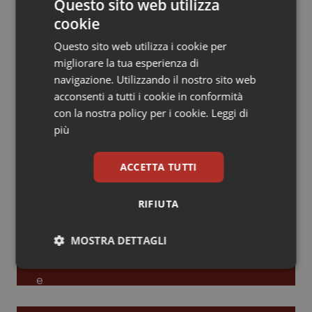
Questo sito web utilizza
cookie
Piemonte
HIV
Leadership Infermieristica 2026: nuovi
modelli di responsabilità e autonomia
Questo sito web utilizza i cookie per
Provincia Autonoma di Bolzano
Infezioni & Febbre
migliorare la tua esperienza di
navigazione. Utilizzando il nostro sito web
Leadership Medica 2026: guidare team
Provincia Autonoma di Trento
Ipertensione & Scompenso
acconsenti a tutti i cookie in conformità
clinici ad alte prestazioni
con la nostra policy per i cookie.
Leggi di
più
Puglia
Malattie rare
AI e telemedicina nello studio
ACCETTA TUTTI
Sardegna
Malattia di Crohn & Rettocolite Ulcerosa
odontoiatrico: applicazioni concrete e
uso protetto
RIFIUTA
Sicilia
Neuroscienze & patologie neurodegenerative
MOSTRA DETTAGLI
Toscana
Obesità
Necessari
Statistici
Marketing
Umbria
Oftalmologia