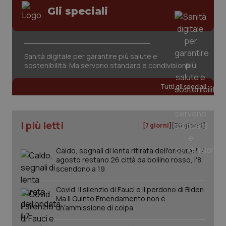
Valle D’Aosta
Oncodermatologia
Gli speciali
Veneto
Oncoematologia
Necessari
Statistici
Marketing
Oncologia & Nutrizione
Sanità digitale per garantire più salute e
I cookie necessari contribuiscono a rendere fruibile il
sostenibilità. Ma servono standard e condivisione
sito web abilitandone funzionalità di base quali la
navigazione sulle pagine e l'accesso alle aree
Psoriasi & pelle
protette del sito. Il sito web non è in grado di
Tutti gli speciali
funzionare correttamente senza questi cookie.
Quotidiano Cardiologia
Nome
Fornitore
/
Dominio
Scaden
VISITOR_PRIVACY_METADATA
5 mesi
YouTube
I più letti
[7 giorni]
[30 giorni]
settim
.youtube.com
Quotidiano Chirurgia
Caldo, segnali di lenta ritirata dell'ondata: il 7
Quotidiano Oncologia
agosto restano 26 città da bollino rosso, l'8
scendono a 19
Quotidiano Pediatria
Covid. Il silenzio di Fauci e il perdono di Biden.
Ma il Quinto Emendamento non è
un’ammissione di colpa
Rene & patologie urogenitali