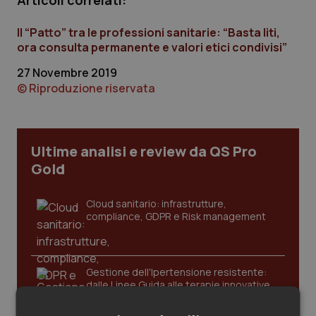
Articoli correlati:
Calabria
Asma & BPCO
Il “Patto” tra le professioni sanitarie: “Basta liti,
Campania
Car-T
ora consulta permanente e valori etici condivisi”
27 Novembre 2019
Emilia-Romagna
Colesterolo & coronaropatie
© Riproduzione riservata
Friuli Venezia Giulia
Dermatite Atopica
Ultime analisi e review da QS Pro
Lazio
Diabete & glucometri
Gold
Liguria
Disturbi dell’umore
Cloud sanitario: infrastrutture,
compliance, GDPR e Risk management
Lombardia
Dolore
Marche
Donna & Salute
Gestione dell'Ipertensione resistente:
dalle Linee Guida alle terapie innovative
Molise
Epatiti