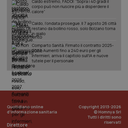
Caldo estremo, FADOI: “Sopra i 40 gradi il
Salute orale & impianti
corpo può non riuscire più a disperdere il
calore”
Sangue & coagulazione
Caldo, l’ondata prosegue. Il 7 agosto 26 città
restano da bollino rosso, solo Bolzano torna
CookieScriptConsent
5 mesi
in giallo
CookieScript
Tiroide
settim
www.quotidianosanita.it
Comparto Sanità. Firmato il contratto 2025-
Tumore al seno
2027. Aumenti fino a 240 euro per gli
infermieri, arriva il capitolo sull'IA e nuove
tutele per il personale
Tumore ovarico
Tumori del Polmone & Testa Collo
Tumori gastrointestinali
tracking-sites-ironfish-
www.quotidianosanita.it
4
Quotidiano online
Copyright 2013-2026
tracking-enable
settim
Ulcera & Reflusso
d'informazione sanitaria
© Homnya Srl
2 gior
Tutti i diritti sono
riservati
Direttore
Vaccini