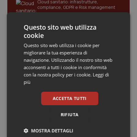
Cloud sanitario: infrastrutture,
compliance, GDPR e Risk management
Piemonte
HIV
Provincia Autonoma di Bolzano
Infezioni & Febbre
Questo sito web utilizza
Gestione dell'Ipertensione resistente:
cookie
dalle Linee Guida alle terapie innovative
Provincia Autonoma di Trento
Ipertensione & Scompenso
Questo sito web utilizza i cookie per
migliorare la tua esperienza di
Puglia
Malattie rare
navigazione. Utilizzando il nostro sito web
Leadership Infermieristica 2026: nuovi
modelli di responsabilità e autonomia
acconsenti a tutti i cookie in conformità
Sardegna
Malattia di Crohn & Rettocolite Ulcerosa
con la nostra policy per i cookie.
Leggi di
più
Sicilia
Neuroscienze & patologie neurodegenerative
Leadership Medica 2026: guidare team
clinici ad alte prestazioni
ACCETTA TUTTI
Toscana
Obesità
RIFIUTA
AI e telemedicina nello studio
Umbria
Oftalmologia
odontoiatrico: applicazioni concrete e
MOSTRA DETTAGLI
uso protetto