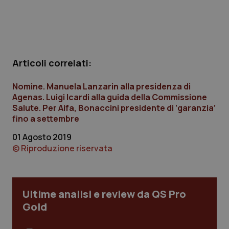
Calabria
Asma & BPCO
Campania
Car-T
Emilia-Romagna
Colesterolo & coronaropatie
Articoli correlati:
Nomine. Manuela Lanzarin alla presidenza di
Friuli Venezia Giulia
Dermatite Atopica
Agenas. Luigi Icardi alla guida della Commissione
Salute. Per Aifa, Bonaccini presidente di ‘garanzia’
Lazio
Diabete & glucometri
fino a settembre
01 Agosto 2019
Liguria
Disturbi dell’umore
© Riproduzione riservata
Lombardia
Dolore
Ultime analisi e review da QS Pro
Marche
Donna & Salute
Gold
Molise
Epatiti