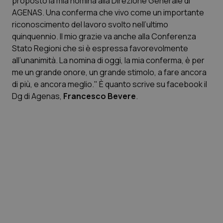
proposto la mia nomina alla Direzione Generale di
AGENAS. Una conferma che vivo come un importante
Scienza e Farmaci
riconoscimento del lavoro svolto nell’ultimo
quinquennio. Il mio grazie va anche alla Conferenza
Stato Regioni che si è espressa favorevolmente
Studi e Analisi
all’unanimità. La nomina di oggi, la mia conferma, è per
me un grande onore, un grande stimolo, a fare ancora
Lettere al direttore
di più, e ancora meglio." È quanto scrive su facebook il
Dg di Agenas,
Francesco Bevere
.
Edizioni Regionali
QS Pro
Professionisti Sanitari.AI
Abruzzo
QS Pro Gold
QS Club
Newsletter
Basilicata
Artrite & artrosi