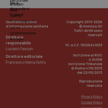
tracking-sites-ironfish-
www.quotidianosanita.it
4
tracking-enable
settim
2 gior
Quotidiano online
Copyright 2013-2026
d'informazione sanitaria
© Homnya Srl
tracking-sites-ironfish-
www.quotidianosanita.it
4
Tutti i diritti sono
session-id
settim
riservati
2 gior
Direttore
responsabile
P.I. e C.F. 13026241003
Luciano Fassari
Iscrizione al ROC
_ga
1 anno
Google LLC
Direttore editoriale
mes
.quotidianosanita.it
n.34308
Francesco Maria Avitto
Iscrizione Tribunale
di Roma n.115/2013
del 22/05/2013
Riproduzione
riservata
Privacy Policy
Cookie Policy