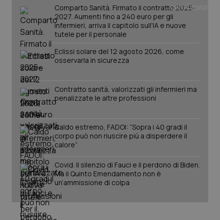
Comparto Sanità. Firmato il contratto 2025-
Salute orale & impianti
2027. Aumenti fino a 240 euro per gli
infermieri, arriva il capitolo sull'IA e nuove
tutele per il personale
Sangue & coagulazione
Eclissi solare del 12 agosto 2026, come
osservarla in sicurezza
Tiroide
Tumore al seno
Contratto sanità, valorizzati gli infermieri ma
CookieScriptConsent
penalizzate le altre professioni
5 mesi
CookieScript
settim
www.quotidianosanita.it
Tumore ovarico
Caldo estremo, FADOI: “Sopra i 40 gradi il
corpo può non riuscire più a disperdere il
Tumori del Polmone & Testa Collo
calore”
Tumori gastrointestinali
Covid. Il silenzio di Fauci e il perdono di Biden.
Ma il Quinto Emendamento non è
un’ammissione di colpa
Ulcera & Reflusso
Vaccini