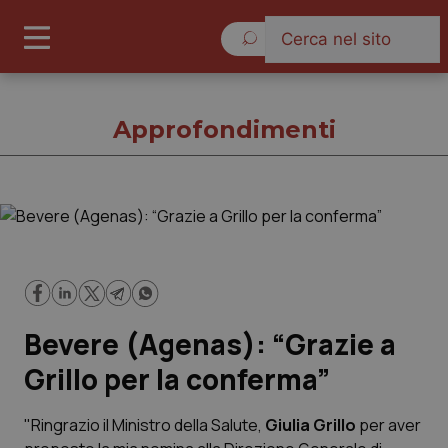
Giovedì 6 Agosto 2026
Approfondimenti
Approfondimenti
Cronache
Bevere (Agenas): “Grazie a
Governo e Parlamento
Grillo per la conferma”
Regioni e Asl
"Ringrazio il Ministro della Salute,
Giulia Grillo
per aver
Lavoro e Professioni