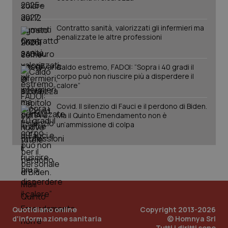
Salute orale & impianti
Contratto sanità, valorizzati gli infermieri ma
Sangue & coagulazione
penalizzate le altre professioni
Tiroide
Caldo estremo, FADOI: “Sopra i 40 gradi il
CookieScriptConsent
5 mesi
CookieScript
corpo può non riuscire più a disperdere il
settim
www.quotidianosanita.it
calore”
Tumore al seno
Covid. Il silenzio di Fauci e il perdono di Biden.
Ma il Quinto Emendamento non è
Tumore ovarico
un’ammissione di colpa
Tumori del Polmone & Testa Collo
Tumori gastrointestinali
Ulcera & Reflusso
tracking-sites-ironfish-
www.quotidianosanita.it
4
tracking-enable
settim
Quotidiano online
Copyright 2013-2026
2 gior
d'informazione sanitaria
© Homnya Srl
Vaccini
Tutti i diritti sono