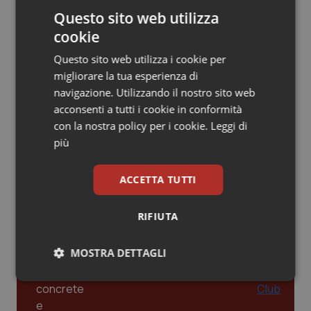
Questo sito web utilizza
Piemonte
HIV
cookie
Leadership Infermieristica 2026: nuovi
Questo sito web utilizza i cookie per
Provincia Autonoma di Bolzano
Infezioni & Febbre
modelli di responsabilità e autonomia
migliorare la tua esperienza di
navigazione. Utilizzando il nostro sito web
Provincia Autonoma di Trento
Ipertensione & Scompenso
acconsenti a tutti i cookie in conformità
Leadership Medica 2026: guidare team
con la nostra policy per i cookie.
Leggi di
clinici ad alte prestazioni
Puglia
Malattie rare
più
Sardegna
Malattia di Crohn & Rettocolite Ulcerosa
ACCETTA TUTTI
AI e telemedicina nello studio
odontoiatrico: applicazioni concrete e
Sicilia
Neuroscienze & patologie neurodegenerative
uso protetto
RIFIUTA
Toscana
Obesità
MOSTRA DETTAGLI
Umbria
Oftalmologia
Necessari
Statistici
Marketing