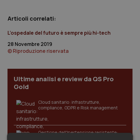
Calabria
Asma & BPCO
Articoli correlati:
Campania
Car-T
L’ospedale del futuro è sempre più hi-tech
Emilia-Romagna
Colesterolo & coronaropatie
28 Novembre 2019
© Riproduzione riservata
Friuli Venezia Giulia
Dermatite Atopica
Lazio
Diabete & glucometri
Ultime analisi e review da QS Pro
Liguria
Disturbi dell’umore
Gold
Lombardia
Dolore
Cloud sanitario: infrastrutture,
compliance, GDPR e Risk management
Marche
Donna & Salute
Gestione dell'Ipertensione resistente:
Molise
Epatiti
dalle Linee Guida alle terapie innovative