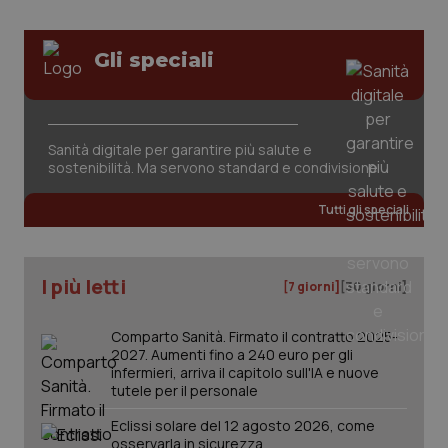
Valle D’Aosta
Oncodermatologia
Veneto
Oncoematologia
Gli speciali
Necessari
Statistici
Marketing
Oncologia & Nutrizione
I cookie necessari contribuiscono a rendere fruibile il
Sanità digitale per garantire più salute e
sito web abilitandone funzionalità di base quali la
Psoriasi & pelle
sostenibilità. Ma servono standard e condivisione
navigazione sulle pagine e l'accesso alle aree
protette del sito. Il sito web non è in grado di
funzionare correttamente senza questi cookie.
Quotidiano Cardiologia
Tutti gli speciali
Nome
Fornitore
/
Dominio
Scaden
Quotidiano Chirurgia
VISITOR_PRIVACY_METADATA
5 mesi
YouTube
settim
.youtube.com
I più letti
[7 giorni]
[30 giorni]
Quotidiano Oncologia
Comparto Sanità. Firmato il contratto 2025-
2027. Aumenti fino a 240 euro per gli
Quotidiano Pediatria
infermieri, arriva il capitolo sull'IA e nuove
tutele per il personale
Rene & patologie urogenitali
Eclissi solare del 12 agosto 2026, come
osservarla in sicurezza