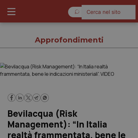
Venerdì 7 Agosto 2026
Approfondimenti
Approfondimenti
Cronache
Governo e Parlamento
Bevilacqua (Risk
Regioni e Asl
Management): “In Italia
realtà frammentata, bene le
Lavoro e Professioni