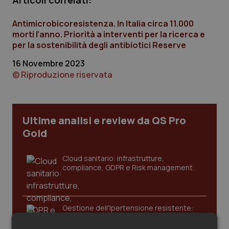
Articoli correlati:
Calabria
Asma & BPCO
Antimicrobicoresistenza. In Italia circa 11.000
Campania
Car-T
morti l’anno. Priorità a interventi per la ricerca e
per la sostenibilità degli antibiotici Reserve
Emilia-Romagna
Colesterolo & coronaropatie
16 Novembre 2023
© Riproduzione riservata
Friuli Venezia Giulia
Dermatite Atopica
Lazio
Diabete & glucometri
Ultime analisi e review da QS Pro
Gold
Liguria
Disturbi dell’umore
Cloud sanitario: infrastrutture,
Lombardia
Dolore
compliance, GDPR e Risk management
Marche
Donna & Salute
Gestione dell'Ipertensione resistente:
dalle Linee Guida alle terapie innovative
Molise
Epatiti