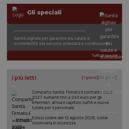
Valle D’Aosta
Oncodermatologia
Gli speciali
Veneto
Oncoematologia
Necessari
Statistici
Marketing
Oncologia & Nutrizione
I cookie necessari contribuiscono a rendere fruibile il
Sanità digitale per garantire più salute e
sito web abilitandone funzionalità di base quali la
sostenibilità. Ma servono standard e condivisione
Psoriasi & pelle
navigazione sulle pagine e l'accesso alle aree
protette del sito. Il sito web non è in grado di
funzionare correttamente senza questi cookie.
Tutti gli speciali
Quotidiano Cardiologia
Nome
Fornitore
/
Dominio
Scaden
VISITOR_PRIVACY_METADATA
5 mesi
YouTube
Quotidiano Chirurgia
I più letti
settim
.youtube.com
[7 giorni]
[30 giorni]
Quotidiano Oncologia
Comparto Sanità. Firmato il contratto 2025-
2027. Aumenti fino a 240 euro per gli
infermieri, arriva il capitolo sull'IA e nuove
Quotidiano Pediatria
tutele per il personale
Eclissi solare del 12 agosto 2026, come
Rene & patologie urogenitali
osservarla in sicurezza