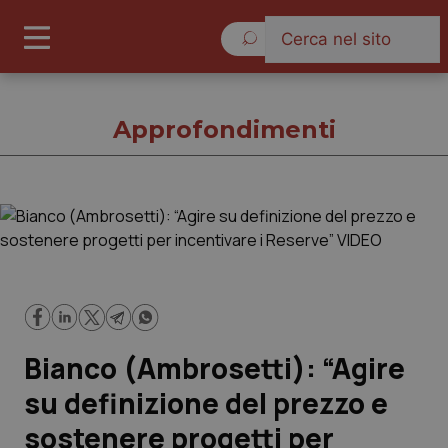
Giovedì 6 Agosto 2026
Approfondimenti
Approfondimenti
Cronache
Governo e Parlamento
Bianco (Ambrosetti): “Agire
Regioni e Asl
su definizione del prezzo e
sostenere progetti per
Lavoro e Professioni