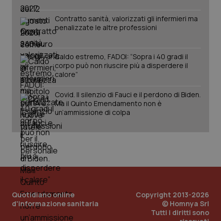
Salute orale & impianti
Contratto sanità, valorizzati gli infermieri ma
penalizzate le altre professioni
Sangue & coagulazione
Caldo estremo, FADOI: “Sopra i 40 gradi il
Tiroide
CookieScriptConsent
5 mesi
CookieScript
corpo può non riuscire più a disperdere il
settim
www.quotidianosanita.it
calore”
Tumore al seno
Covid. Il silenzio di Fauci e il perdono di Biden.
Ma il Quinto Emendamento non è
un’ammissione di colpa
Tumore ovarico
Tumori del Polmone & Testa Collo
Tumori gastrointestinali
tracking-sites-ironfish-
www.quotidianosanita.it
4
Ulcera & Reflusso
Quotidiano online
tracking-enable
Copyright 2013-2026
settim
2 gior
d'informazione sanitaria
© Homnya Srl
Tutti i diritti sono
Vaccini