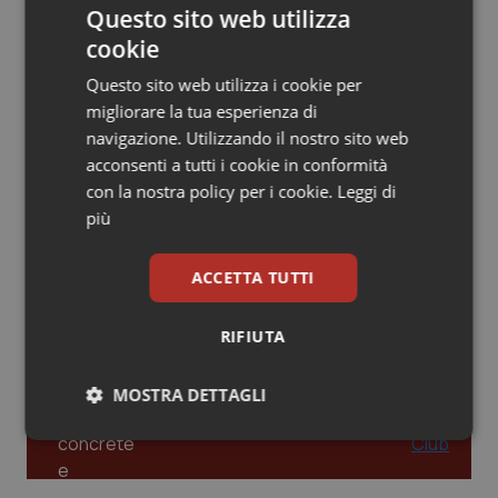
Questo sito web utilizza
Piemonte
HIV
cookie
Leadership Infermieristica 2026: nuovi
modelli di responsabilità e autonomia
Questo sito web utilizza i cookie per
Provincia Autonoma di Bolzano
Infezioni & Febbre
migliorare la tua esperienza di
navigazione. Utilizzando il nostro sito web
Provincia Autonoma di Trento
Ipertensione & Scompenso
acconsenti a tutti i cookie in conformità
Leadership Medica 2026: guidare team
clinici ad alte prestazioni
con la nostra policy per i cookie.
Leggi di
Puglia
Malattie rare
più
Sardegna
Malattia di Crohn & Rettocolite Ulcerosa
AI e telemedicina nello studio
ACCETTA TUTTI
odontoiatrico: applicazioni concrete e
uso protetto
Sicilia
Neuroscienze & patologie neurodegenerative
RIFIUTA
Toscana
Obesità
MOSTRA DETTAGLI
Umbria
Oftalmologia
Necessari
Statistici
Marketing