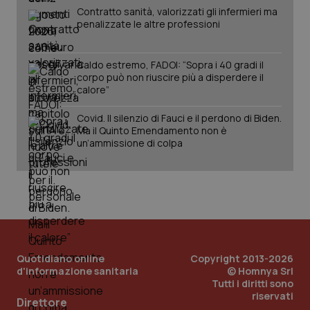
Contratto sanità, valorizzati gli infermieri ma
Salute orale & impianti
penalizzate le altre professioni
Sangue & coagulazione
Caldo estremo, FADOI: “Sopra i 40 gradi il
corpo può non riuscire più a disperdere il
CookieScriptConsent
5 mesi
CookieScript
Tiroide
calore”
settim
www.quotidianosanita.it
Covid. Il silenzio di Fauci e il perdono di Biden.
Tumore al seno
Ma il Quinto Emendamento non è
un’ammissione di colpa
Tumore ovarico
Tumori del Polmone & Testa Collo
Tumori gastrointestinali
tracking-sites-ironfish-
www.quotidianosanita.it
4
Quotidiano online
Copyright 2013-2026
tracking-enable
settim
Ulcera & Reflusso
d'informazione sanitaria
© Homnya Srl
2 gior
Tutti i diritti sono
riservati
Direttore
Vaccini