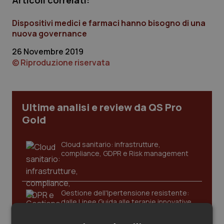
Articoli correlati:
Calabria
Asma & BPCO
Dispositivi medici e farmaci hanno bisogno di una
Campania
Car-T
nuova governance
26 Novembre 2019
Emilia-Romagna
Colesterolo & coronaropatie
© Riproduzione riservata
Friuli Venezia Giulia
Dermatite Atopica
Ultime analisi e review da QS Pro
Lazio
Diabete & glucometri
Gold
Liguria
Disturbi dell’umore
Cloud sanitario: infrastrutture,
compliance, GDPR e Risk management
Lombardia
Dolore
Marche
Donna & Salute
Gestione dell'Ipertensione resistente:
dalle Linee Guida alle terapie innovative
Molise
Epatiti