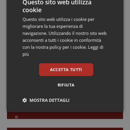
Questo sito web utilizza
cookie
Piemonte
HIV
Leadership Infermieristica 2026: nuovi
modelli di responsabilità e autonomia
Questo sito web utilizza i cookie per
Provincia Autonoma di Bolzano
Infezioni & Febbre
migliorare la tua esperienza di
navigazione. Utilizzando il nostro sito web
Leadership Medica 2026: guidare team
Provincia Autonoma di Trento
Ipertensione & Scompenso
acconsenti a tutti i cookie in conformità
clinici ad alte prestazioni
con la nostra policy per i cookie.
Leggi di
più
Puglia
Malattie rare
AI e telemedicina nello studio
ACCETTA TUTTI
Sardegna
Malattia di Crohn & Rettocolite Ulcerosa
odontoiatrico: applicazioni concrete e
uso protetto
RIFIUTA
Sicilia
Neuroscienze & patologie neurodegenerative
MOSTRA DETTAGLI
Toscana
Obesità
Necessari
Statistici
Marketing
Umbria
Oftalmologia