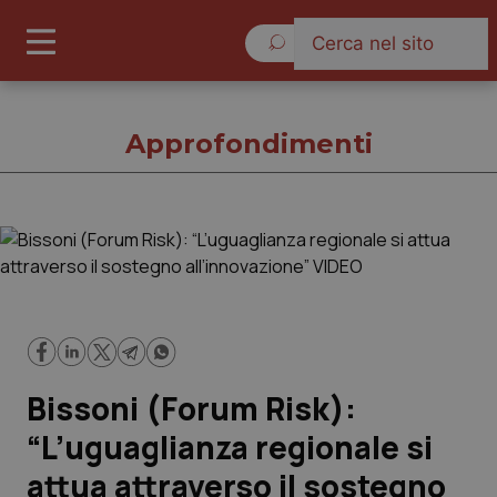
Giovedì 6 Agosto 2026
Approfondimenti
Approfondimenti
Cronache
Governo e Parlamento
Bissoni (Forum Risk):
Regioni e Asl
“L’uguaglianza regionale si
attua attraverso il sostegno
Lavoro e Professioni