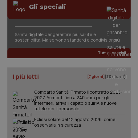
Valle D’Aosta
Oncodermatologia
Gli speciali
Veneto
Oncoematologia
Necessari
Statistici
Marketing
Oncologia & Nutrizione
Sanità digitale per garantire più salute e
I cookie necessari contribuiscono a rendere fruibile il
sostenibilità. Ma servono standard e condivisione
sito web abilitandone funzionalità di base quali la
navigazione sulle pagine e l'accesso alle aree
Psoriasi & pelle
protette del sito. Il sito web non è in grado di
Tutti gli speciali
funzionare correttamente senza questi cookie.
Quotidiano Cardiologia
Nome
Fornitore
/
Dominio
Scaden
VISITOR_PRIVACY_METADATA
5 mesi
YouTube
I più letti
[7 giorni]
[30 giorni]
settim
.youtube.com
Quotidiano Chirurgia
Comparto Sanità. Firmato il contratto 2025-
Quotidiano Oncologia
2027. Aumenti fino a 240 euro per gli
infermieri, arriva il capitolo sull'IA e nuove
tutele per il personale
Quotidiano Pediatria
Eclissi solare del 12 agosto 2026, come
osservarla in sicurezza
Rene & patologie urogenitali