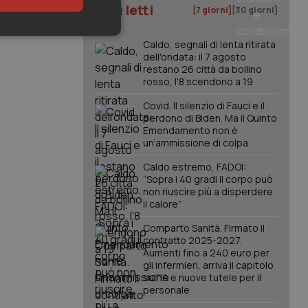
I più letti
[7 giorni]
[30 giorni]
keting
Caldo, segnali di lenta ritirata
dell'ondata: il 7 agosto
restano 26 città da bollino
rosso, l'8 scendono a 19
Covid. Il silenzio di Fauci e il
perdono di Biden. Ma il Quinto
Emendamento non è
un’ammissione di colpa
igazione sulle pagine
Caldo estremo, FADOI:
kie.
“Sopra i 40 gradi il corpo può
non riuscire più a disperdere
il calore”
er memorizzare le
utente per la loro
Comparto Sanità. Firmato il
 dati sul consenso
contratto 2025-2027.
itiche e
tendo che le loro
Aumenti fino a 240 euro per
ssioni future.
gli infermieri, arriva il capitolo
sull'IA e nuove tutele per il
l servizio Cookie-
personale
erenze di consenso
sario che il banner