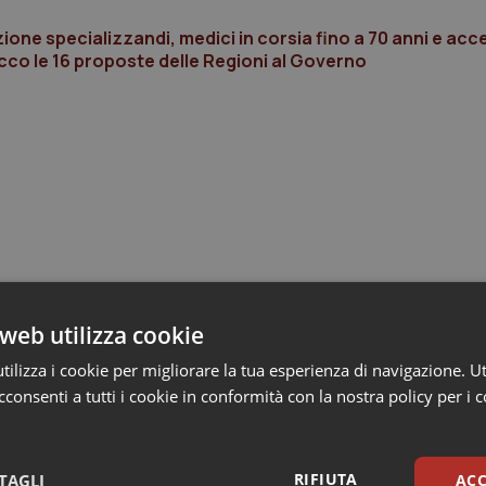
one specializzandi, medici in corsia fino a 70 anni e acc
Ecco le 16 proposte delle Regioni al Governo
web utilizza cookie
ilizza i cookie per migliorare la tua esperienza di navigazione. Ut
consenti a tutti i cookie in conformità con la nostra policy per i 
RIFIUTA
TAGLI
ACC