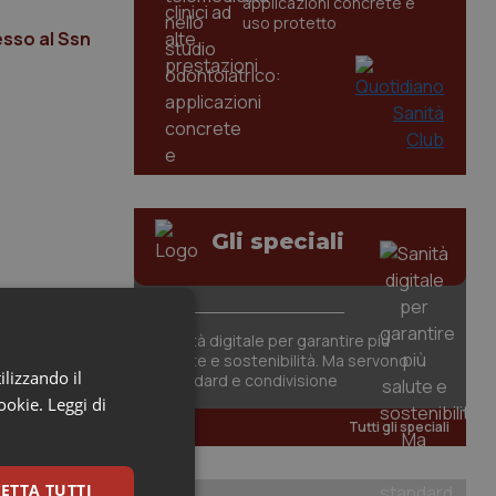
applicazioni concrete e
uso protetto
esso al Ssn
Gli speciali
Sanità digitale per garantire più
salute e sostenibilità. Ma servono
ilizzando il
standard e condivisione
cookie.
Leggi di
Tutti gli speciali
ETTA TUTTI