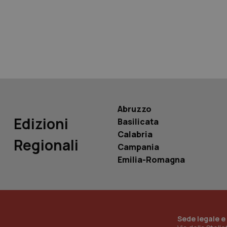
tracking-sites-ironf
tracking-enable
tracking-sites-ironf
session-id
_ga
Abruzzo
Edizioni
Basilicata
Calabria
Regionali
Campania
PHPSESSID
Emilia-Romagna
_ga_KM60CM4NPH
Sede legale e