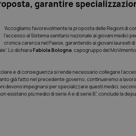
roposta, garantire specializzazio
“Accogliamo favorevolmente la proposta delle Regioni di co
l'accesso al Sistema sanitario nazionale ai giovani medici per
cronica carenza nel Paese, garantendo ai giovani laureati d
le”. Lo dichiara
Fabiola Bologna
, capogruppo del MoVimento 5
itolare e di conseguenza si rende necessario collegare l’acces
anto già fatto nel precedente governo, continueremo a lavorar
oni devono impegnarsi per specializzare questi medici, second
 esistano più medici di serie A e di serie B”, conclude la depu