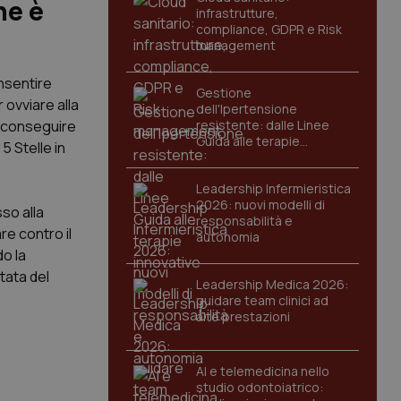
ne è
infrastrutture,
compliance, GDPR e Risk
management
nsentire
Gestione
 ovviare alla
dell'Ipertensione
i conseguire
resistente: dalle Linee
Guida alle terapie
 Stelle in
innovative
Leadership Infermieristica
2026: nuovi modelli di
so alla
responsabilità e
e contro il
autonomia
o la
tata del
Leadership Medica 2026:
guidare team clinici ad
alte prestazioni
AI e telemedicina nello
studio odontoiatrico: