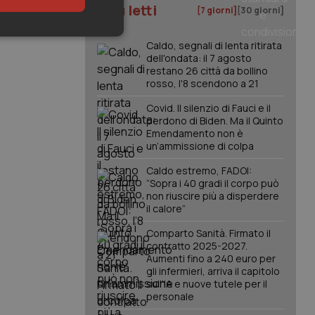
I più letti
[7 giorni]
[30 giorni]
keting
Caldo, segnali di lenta ritirata
dell'ondata: il 7 agosto
restano 26 città da bollino
rosso, l'8 scendono a 21
Covid. Il silenzio di Fauci e il
perdono di Biden. Ma il Quinto
Emendamento non è
un’ammissione di colpa
igazione sulle pagine
Caldo estremo, FADOI:
kie.
“Sopra i 40 gradi il corpo può
non riuscire più a disperdere
il calore”
er memorizzare le
utente per la loro
Comparto Sanità. Firmato il
 dati sul consenso
contratto 2025-2027.
itiche e
tendo che le loro
Aumenti fino a 240 euro per
ssioni future.
gli infermieri, arriva il capitolo
sull'IA e nuove tutele per il
l servizio Cookie-
personale
erenze di consenso
sario che il banner