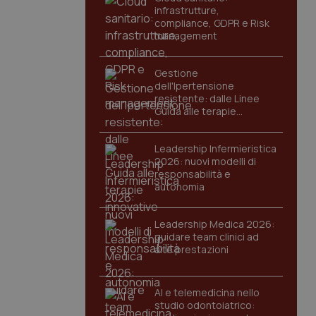
infrastrutture,
compliance, GDPR e Risk
management
Gestione
dell'Ipertensione
resistente: dalle Linee
Guida alle terapie
innovative
Leadership Infermieristica
2026: nuovi modelli di
responsabilità e
autonomia
Leadership Medica 2026:
guidare team clinici ad
alte prestazioni
AI e telemedicina nello
studio odontoiatrico: