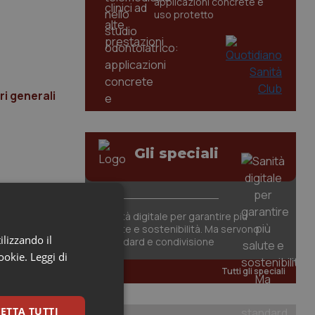
applicazioni concrete e
uso protetto
ri generali
Gli speciali
Sanità digitale per garantire più
salute e sostenibilità. Ma servono
ilizzando il
standard e condivisione
cookie.
Leggi di
Tutti gli speciali
ETTA TUTTI